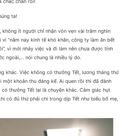
à chắc chắn rồi!
húng ta!
n, không ít người chỉ nhận vỏn vẹn vài trăm nghìn
 vì “năm nay kinh tế khó khăn, công ty làm ăn bết
i”, vì mới nhảy việc và đi làm nên chưa được tính
ớc ngoài,… nói chung là nhiều lý do.
ng khác. Việc không có thưởng Tết, lương tháng thứ
 một khoản thu đáng kể. Ai quen rồi thì đã đành
có thưởng Tết lại là chuyện khác. Cảm giác hụt
khi có đủ thứ phải chi trong dịp Tết như biếu bố mẹ,