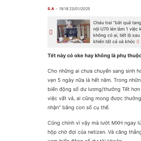
S.A
18:18 23/01/2025
Cháu trai “bắt quả tan
nội U70 lén làm 1 việc 
không có ai, tiết lộ sau
khiến tất cả oà khóc
Tết này có oke hay không là phụ thuộc
Cho những ai chưa chuyển sang sinh ho
vẹn 5 ngày nữa là hết năm. Trong nhữn
biến động số dư lương/thưởng Tết hơn 
việc vất vả, ai cũng mong được thưởng
nhận” bằng con số cụ thể.
Cũng chính vì vậy mà lướt MXH ngay l
hộp chờ đợi của netizen. Và căng thẳn