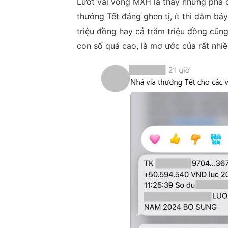
Lướt vài vòng MXH là thấy những pha 
thưởng Tết đáng ghen tị, ít thì dăm bảy
triệu đồng hay cả trăm triệu đồng cũng
con số quá cao, là mơ ước của rất nhiề