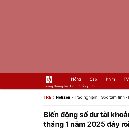
Nóng
Sao
Phim
TV
Trang thông tin điện tử tổng hợp
TRẺ
Netizen
·
Trắc nghiệm
·
Góc tâm tình
·
Biến động số dư tài kho
tháng 1 năm 2025 đây rồi