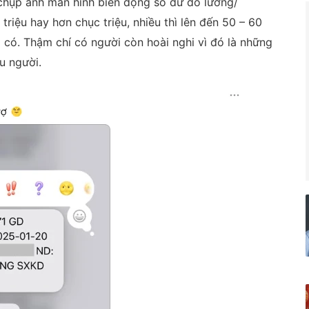
chụp ảnh màn hình biến động số dư do lương/
 triệu hay hơn chục triệu, nhiều thì lên đến 50 – 60
 có. Thậm chí có người còn hoài nghi vì đó là những
u người.