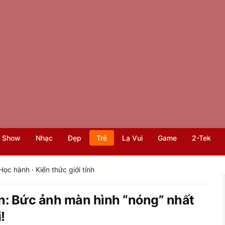
 Show
Nhạc
Đẹp
Trẻ
Lạ Vui
Game
2-Tek
Học hành
·
Kiến thức giới tính
ản: Bức ảnh màn hình “nóng” nhất
!