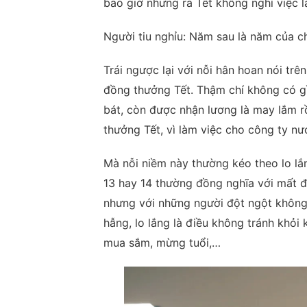
bao giờ nhưng ra Tết không nghỉ việc l
Người tiu nghỉu: Năm sau là năm của c
Trái ngược lại với nỗi hân hoan nói trê
đồng thưởng Tết. Thậm chí không có gì
bát, còn được nhận lương là may lắm rồ
thưởng Tết, vì làm việc cho công ty nư
Mà nỗi niềm này thường kéo theo lo lắ
13 hay 14 thường đồng nghĩa với mất đi
nhưng với những người đột ngột không 
hẫng, lo lắng là điều không tránh khỏi 
mua sắm, mừng tuổi,…