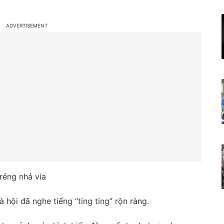
rẻng nhả vía
là hội đã nghe tiếng “ting ting” rộn ràng.