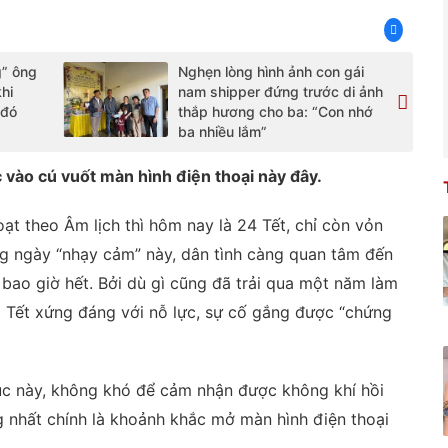
g” ông
Nghẹn lòng hình ảnh con gái
khi
nam shipper đứng trước di ảnh
 đó
thắp hương cho ba: “Con nhớ
ba nhiều lắm”
 vào cú vuốt màn hình điện thoại này đây.
ạt theo Âm lịch thì hôm nay là 24 Tết, chỉ còn vỏn
g ngày “nhạy cảm” này, dân tình càng quan tâm đến
bao giờ hết. Bởi dù gì cũng đã trải qua một năm làm
 Tết xứng đáng với nỗ lực, sự cố gắng được “chứng
úc này, không khó để cảm nhận được không khí hồi
g nhất chính là khoảnh khắc mở màn hình điện thoại