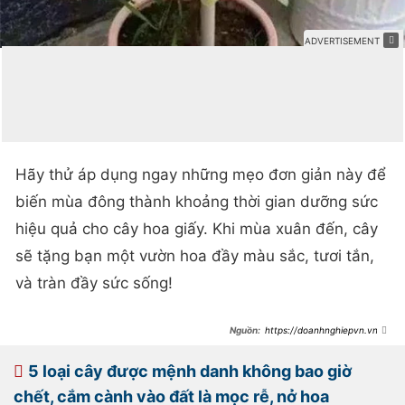
Hãy thử áp dụng ngay những mẹo đơn giản này để
biến mùa đông thành khoảng thời gian dưỡng sức
hiệu quả cho cây hoa giấy. Khi mùa xuân đến, cây
sẽ tặng bạn một vườn hoa đầy màu sắc, tươi tắn,
và tràn đầy sức sống!
https://doanhnghiepvn.vn/d
oi-song/bi-quyet-trong-hoa-giay-
mua-dong-ap-dung-3-it-va-1-
nhieu-de-no-hoa-ruc-
5 loại cây được mệnh danh không bao giờ
ro/20241127100318180
chết, cắm cành vào đất là mọc rễ, nở hoa