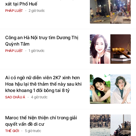
xát tại Phố Huế
2 giờ trước
PHÁP LUẬT
Công an Hà Nội truy tìm Dương Thị
Quỳnh Tâm
1 giờ trước
PHÁP LUẬT
Ai có ngờ nữ diễn viên 2K7 xinh hơn
Hoa hậu lại thê thảm thế này sau khi
khoe khoang 1 đôi bông tai 8 tỷ
4 giờ trước
SAO CHÂU Á
Maroc thể hiện thiện chí trong giải
quyết vấn đề di cư
5 giờ trước
THẾ GIỚI