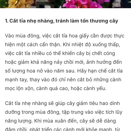
1. Cắt tỉa nhẹ nhàng, tránh làm tổn thương cây
Vào mùa đông, việc cắt tỉa hoa giấy cần được thực
hiện một cách cẩn thận. Khi nhiệt độ xuống thấp,
việc cắt tỉa nhiều có thể khiến cây bị chết cóng
hoặc giảm khả năng nảy chồi mới, ảnh hưởng đến
số lượng hoa nở vào năm sau. Hãy hạn chế cắt tỉa
mạnh tay, thay vào đó chỉ nên cắt bỏ những cành
mọc lộn xộn, cành quá cao, hoặc cành yếu.
Cắt tỉa nhẹ nhàng sẽ giúp cây giảm tiêu hao dinh
dưỡng trong mùa đông, tập trung vào việc tích lũy
năng lượng. Khi mùa xuân đến, cây sẽ dễ dàng
đâm chồi, phát triển các cành mới khỏe mạnh, từ