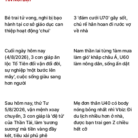
Bé trai tử vong, nghi bị bạo
3 'đám cưới U70' gây sốt,
hành tại cơ sở giáo dục can
chú rể hân hoan đi rước vợ
thiệp hoạt động 'chui'
về nhà
Cuối ngày hôm nay
Nam thần lai từng 'làm mưa
(4/8/2026), 3 con giáp ăn
làm gió' khắp châu Á, U60
lộc Tổ Tiên đổi vận đổi đời,
làm nông dân, sống ẩn dật
sự nghiệp 'một bước lên
mây', cuộc sống giàu sang
hơn người
Sau hôm nay, thứ Tư
Mẹ đơn thân U40 có body
5/8/2026, vận mệnh xoay
nóng bỏng nhất nhì Vbiz: Đi
chuyển, 3 con giáp là 'đệ tử'
du lịch nhiều hơn ở nhà,
của Thần Tài, làm 'sương
được bạn trai gen Z chiều
sương' mà tiền vàng đầy
hết cỡ
két, tiêu xài phủ phê