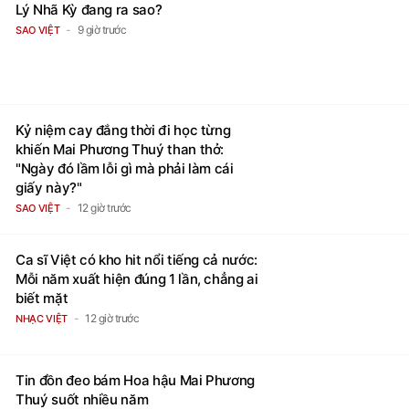
Lý Nhã Kỳ đang ra sao?
9 giờ trước
SAO VIỆT
Kỷ niệm cay đắng thời đi học từng
khiến Mai Phương Thuý than thở:
"Ngày đó lầm lỗi gì mà phải làm cái
giấy này?"
12 giờ trước
SAO VIỆT
Ca sĩ Việt có kho hit nổi tiếng cả nước:
Mỗi năm xuất hiện đúng 1 lần, chẳng ai
biết mặt
12 giờ trước
NHẠC VIỆT
Tin đồn đeo bám Hoa hậu Mai Phương
Thuý suốt nhiều năm