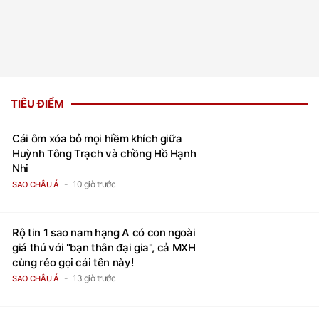
TIÊU ĐIỂM
Cái ôm xóa bỏ mọi hiềm khích giữa
Huỳnh Tông Trạch và chồng Hồ Hạnh
Nhi
10 giờ trước
SAO CHÂU Á
Rộ tin 1 sao nam hạng A có con ngoài
giá thú với "bạn thân đại gia", cả MXH
cùng réo gọi cái tên này!
13 giờ trước
SAO CHÂU Á