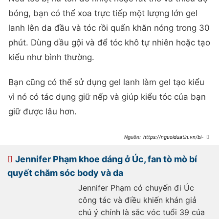
bóng, bạn có thể xoa trực tiếp một lượng lớn gel
lanh lên da đầu và tóc rồi quấn khăn nóng trong 30
phút. Dùng dầu gội và để tóc khô tự nhiên hoặc tạo
kiểu như bình thường.
Bạn cũng có thể sử dụng gel lanh làm gel tạo kiểu
vì nó có tác dụng giữ nếp và giúp kiểu tóc của bạn
giữ được lâu hơn.
https://nguoiduatin.vn/bi-
quyet-lam-va-dung-gel-hat-lanh-
nuoi-duong-da-va-toc-khoe-manh-
a657789.html
Jennifer Phạm khoe dáng ở Úc, fan tò mò bí
quyết chăm sóc body và da
Jennifer Phạm có chuyến đi Úc
công tác và điều khiến khán giả
chú ý chính là sắc vóc tuổi 39 của