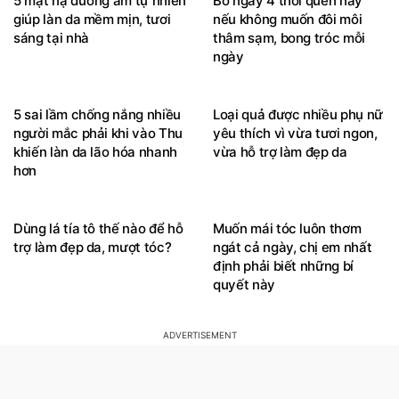
5 mặt nạ dưỡng ẩm tự nhiên
Bỏ ngay 4 thói quen này
giúp làn da mềm mịn, tươi
nếu không muốn đôi môi
sáng tại nhà
thâm sạm, bong tróc mỗi
ngày
5 sai lầm chống nắng nhiều
Loại quả được nhiều phụ nữ
người mắc phải khi vào Thu
yêu thích vì vừa tươi ngon,
khiến làn da lão hóa nhanh
vừa hỗ trợ làm đẹp da
hơn
Dùng lá tía tô thế nào để hỗ
Muốn mái tóc luôn thơm
trợ làm đẹp da, mượt tóc?
ngát cả ngày, chị em nhất
định phải biết những bí
quyết này