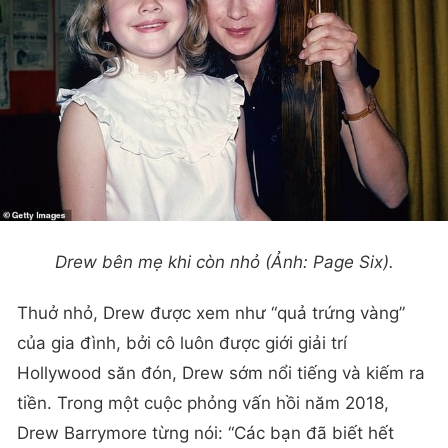
Drew bên mẹ khi còn nhỏ (Ảnh: Page Six).
Thuở nhỏ, Drew được xem như “quả trứng vàng”
của gia đình, bởi cô luôn được giới giải trí
Hollywood săn đón, Drew sớm nổi tiếng và kiếm ra
tiền. Trong một cuộc phỏng vấn hồi năm 2018,
Drew Barrymore từng nói: “Các bạn đã biết hết
những chuyện “thú vị” của tôi rồi nhỉ?! Tôi đã bị