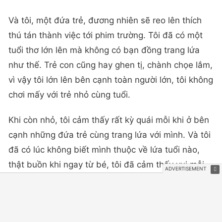
Và tôi, một đứa trẻ, đương nhiên sẽ reo lên thích
thú tán thành việc tới phim trường. Tôi đã có một
tuổi thơ lớn lên mà không có bạn đồng trang lứa
như thế. Trẻ con cũng hay ghen tị, chành chọe lắm,
vì vậy tôi lớn lên bên cạnh toàn người lớn, tôi không
chơi mấy với trẻ nhỏ cùng tuổi.
Khi còn nhỏ, tôi cảm thấy rất kỳ quái mỗi khi ở bên
cạnh những đứa trẻ cùng trang lứa với mình. Và tôi
đã có lúc không biết mình thuộc về lứa tuổi nào,
thật buồn khi ngay từ bé, tôi đã cảm thấy vui mỗi
khi tới quán bar, hộp đêm”.
https://dantri.com.vn/van-
hoa/bi-kich-som-no-chong-tan-cai-
gia-khoc-liet-ma-nhung-sao-nhi-
phai-tra-20221106225731871.htm
Cựu sao nhí Mỹ Aaron Carter qua đời ở tuổi 34