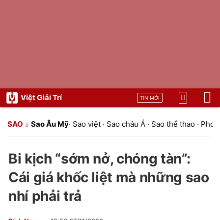
Việt Giải Trí
TIN MỚI
SAO
Sao Âu Mỹ
·
Sao việt
·
Sao châu Á
·
Sao thể thao
·
Phon
Bi kịch “sớm nở, chóng tàn”:
Cái giá khốc liệt mà những sao
nhí phải trả