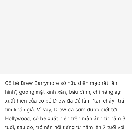
Cô bé Drew Barrymore sở hữu diện mạo rất “ăn
hình”, gương mặt xinh xắn, bầu bĩnh, chỉ riêng sự
xuất hiện của cô bé Drew đã đủ làm “tan chảy” trái
tim khán giả. Vì vậy, Drew đã sớm được biết tới
Hollywood, cô bé xuất hiện trên màn ảnh từ năm 3
tuổi, sau đó, trở nên nổi tiếng từ năm lên 7 tuổi với
vai diễn trong phim điện ảnh “E.T. the Extra-