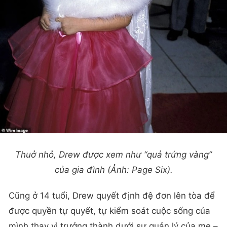
Thuở nhỏ, Drew được xem như “quả trứng vàng”
của gia đình (Ảnh: Page Six).
Cũng ở 14 tuổi, Drew quyết định đệ đơn lên tòa để
được quyền tự quyết, tự kiểm soát cuộc sống của
mình thay vì trưởng thành dưới sự quản lý của mẹ –