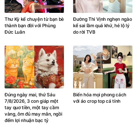
Thư Kỳ kể chuyện từ bạn bè
Đường Thi Vịnh nghẹn ngào
thành bạn đời với Phùng
kể sai lầm quá khứ, hé lộ lý
Đức Luân
do rời TVB
Đúng ngày mai, thứ Sáu
Biến hóa mọi phong cách
7/8/2026, 3 con giáp một
với áo crop top cá tính
tay quơ tiền, một tay cầm
vàng, ôm đủ may mắn, ngồi
đếm lợi nhuận bạc tỷ