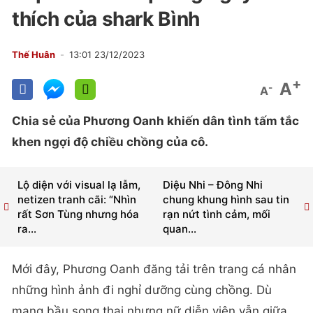
thích của shark Bình
Thế Huân
13:01 23/12/2023
+
A
-
A
Chia sẻ của Phương Oanh khiến dân tình tấm tắc
khen ngợi độ chiều chồng của cô.
Lộ diện với visual lạ lẫm,
Diệu Nhi – Đông Nhi
netizen tranh cãi: “Nhìn
chung khung hình sau tin
rất Sơn Tùng nhưng hóa
rạn nứt tình cảm, mối
ra...
quan...
Mới đây, Phương Oanh đăng tải trên trang cá nhân
những hình ảnh đi nghỉ dưỡng cùng chồng. Dù
mang bầu song thai nhưng nữ diễn viên vẫn giữa