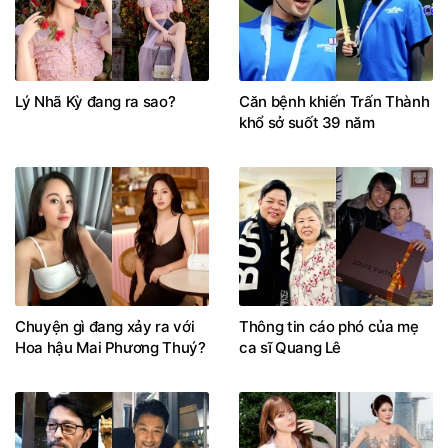
Lý Nhã Kỳ đang ra sao?
Căn bệnh khiến Trấn Thành
khổ sở suốt 39 năm
Chuyện gì đang xảy ra với
Thông tin cáo phó của mẹ
Hoa hậu Mai Phương Thuý?
ca sĩ Quang Lê