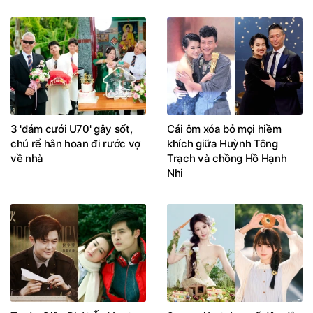
3 'đám cưới U70' gây sốt,
Cái ôm xóa bỏ mọi hiềm
chú rể hân hoan đi rước vợ
khích giữa Huỳnh Tông
về nhà
Trạch và chồng Hồ Hạnh
Nhi