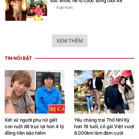
sức khỏe, hé lộ cuộc sống tuổi 48
6 giờ trước
XEM THÊM
TIN NỔI BẬT
Xét xử người phụ nữ giết
Yêu chàng trai Thổ Nhĩ Kỳ
con ruột để trục lợi hơn 4 tỷ
hơn 19 tuổi, cô gái Việt vượt
đồng tiền bảo hiểm
8.000km làm đám cưới