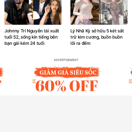
Johnny Trí Nguyễn tái xuất
Lý Nhã Kỳ sở hữu 5 két sắt
tuổi 52, sống kín tiếng bên
trữ kim cương, buồn buồn
bạn gái kém 24 tuổi
lôi ra đếm