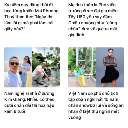
Kỷ niệm cay đắng thời đi
Mẹ đơn thân là Phó viện
học từng khiến Mai Phương
trưởng được đại gia miền
Thuý than thở: "Ngày đó
Tây U60 yêu say đắm:
lầm lỗi gì mà phải làm cái
Chiều chuộng như "công
giấy này?"
chúa", đưa về quê ra mắt
gia đình
Nam nghệ sĩ nhà ở đường
Việt Nam có phó chủ tịch
Kim Giang: Nhiều cô theo,
tập đoàn nghỉ hát 10 năm,
cưới chân dài thi hoa hậu
chán showbiz lui về sống an
kém 9 tuổi
nhàn ở biệt thự nghìn mét
vuông