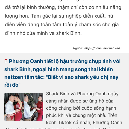
đã trở lại bình thường, thậm chí còn có nhiều năng
lượng hơn. Tạm gác lại sự nghiệp diễn xuất, nữ
diễn viên đang toàn tâm toàn ý chăm sóc cho gia
đình nhỏ của mình và shark Bình.
https://phunumoi.net.vn/bau
-khe-ne-nhung-phuong-oanh-van-
cuc-chieu-chong-khong-nhung-
dam-dang-trong-bep-ma-con-dap-
Phương Oanh tiết lộ hậu trường chụp ảnh với
ung-ngay-so-thich-cua-shark-binh-
d293625.html
shark Bình, ngoại hình mang song thai khiến
netizen tấm tắc: "Biết vì sao shark yêu chị này
rồi đó"
Shark Bình và Phương Oanh ngày
càng nhận được sự ủng hộ của
công chúng bởi cuộc sống hạnh
phúc khi về chung một nhà. Trên
kênh Tiktok cá nhân, Phương Oanh