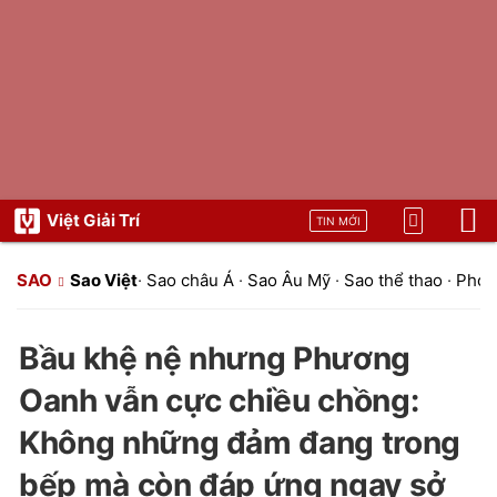
Việt Giải Trí
TIN MỚI
SAO
Sao Việt
·
Sao châu Á
·
Sao Âu Mỹ
·
Sao thể thao
·
Phon
Bầu khệ nệ nhưng Phương
Oanh vẫn cực chiều chồng:
Không những đảm đang trong
bếp mà còn đáp ứng ngay sở