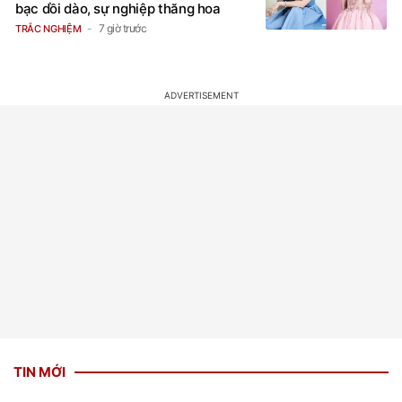
giáp đón nhận 'cơn mưa may mắn', tiền
bạc dồi dào, sự nghiệp thăng hoa
7 giờ trước
TRẮC NGHIỆM
TIN MỚI