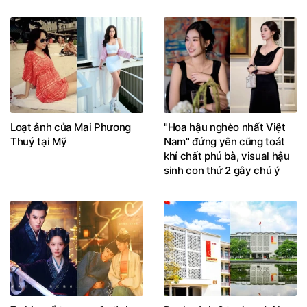
quán liền "vỡ trận"
Loạt ảnh của Mai Phương
"Hoa hậu nghèo nhất Việt
Thuý tại Mỹ
Nam" đứng yên cũng toát
khí chất phú bà, visual hậu
sinh con thứ 2 gây chú ý