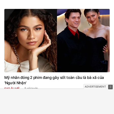
5 giờ trước
SAO CHÂU Á
Mỹ nhân đóng 2 phim đang gây sốt toàn cầu là bà xã của
'Người Nhện'
5 giờ trước
SAO ÂU MỸ