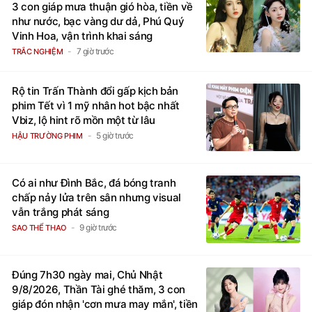
Tử vi tuần mới (từ 10 đến 16/8/2026),
3 con giáp mưa thuận gió hòa, tiền về
như nước, bạc vàng dư dả, Phú Quý
Vinh Hoa, vận trình khai sáng
7 giờ trước
TRẮC NGHIỆM
Rộ tin Trấn Thành đổi gấp kịch bản
phim Tết vì 1 mỹ nhân hot bậc nhất
Vbiz, lộ hint rõ mồn một từ lâu
5 giờ trước
HẬU TRƯỜNG PHIM
Có ai như Đình Bắc, đá bóng tranh
chấp nảy lửa trên sân nhưng visual
vẫn trắng phát sáng
9 giờ trước
SAO THỂ THAO
Đúng 7h30 ngày mai, Chủ Nhật
9/8/2026, Thần Tài ghé thăm, 3 con