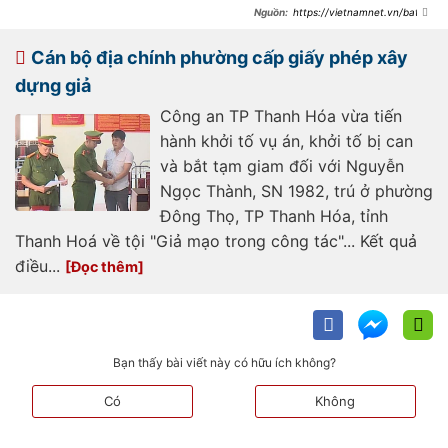
https://vietnamnet.vn/bat-
tam-giam-doi-pho-kiem-tra-quy-
tac-do-thi-tp-thanh-hoa-
2370848.html
Cán bộ địa chính phường cấp giấy phép xây
dựng giả
Công an TP Thanh Hóa vừa tiến
hành khởi tố vụ án, khởi tố bị can
và bắt tạm giam đối với Nguyễn
Ngọc Thành, SN 1982, trú ở phường
Đông Thọ, TP Thanh Hóa, tỉnh
Thanh Hoá về tội "Giả mạo trong công tác"... Kết quả
điều...
Bạn thấy bài viết này có hữu ích không?
Có
Không