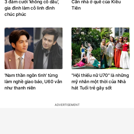
3 đám cưới 'không cô dâu',
Căn nhà ở quê của Kiều
gia đình làm cỗ linh đình
Tiên
chúc phúc
'Nam thần ngôn tình' từng
"Hội thiếu nữ U70" là những
làm nghề giao báo, U60 vẫn
mỹ nhân một thời của Nhà
như thanh niên
hát Tuổi trẻ gây sốt