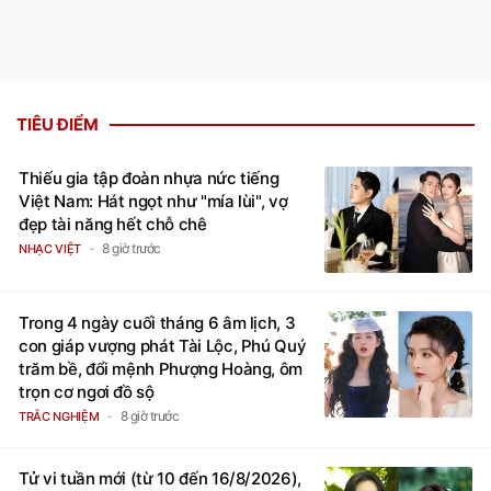
TIÊU ĐIỂM
Thiếu gia tập đoàn nhựa nức tiếng
Việt Nam: Hát ngọt như "mía lùi", vợ
đẹp tài năng hết chỗ chê
8 giờ trước
NHẠC VIỆT
Trong 4 ngày cuối tháng 6 âm lịch, 3
con giáp vượng phát Tài Lộc, Phú Quý
trăm bề, đổi mệnh Phượng Hoàng, ôm
trọn cơ ngơi đồ sộ
8 giờ trước
TRẮC NGHIỆM