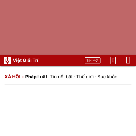
Việt Giải Trí
TIN MỚI
XÃ HỘI
Pháp Luật
·
Tin nổi bật
·
Thế giới
·
Sức khỏe