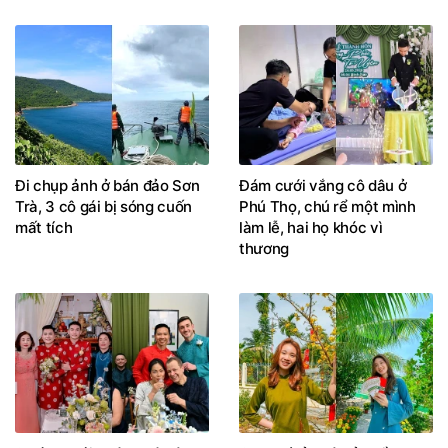
TIN NỔI BẬT
Đi chụp ảnh ở bán đảo Sơn
Đám cưới vắng cô dâu ở
Trà, 3 cô gái bị sóng cuốn
Phú Thọ, chú rể một mình
mất tích
làm lễ, hai họ khóc vì
thương