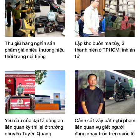
Thu giữ hàng nghìn sản
Lập kho buôn ma túy, 3
phẩm giả nhiều thương hiệu
thanh niên ở TPHCM lĩnh án
thời trang nổi tiếng
tử
Yêu cầu của đại tá công an
Cảnh sát vây bắt nghi phạm
liên quan kỳ thi lại ở trường
liên quan vụ giết người
chuyên Tuyên Quang
đang chạy trốn trên quốc lộ