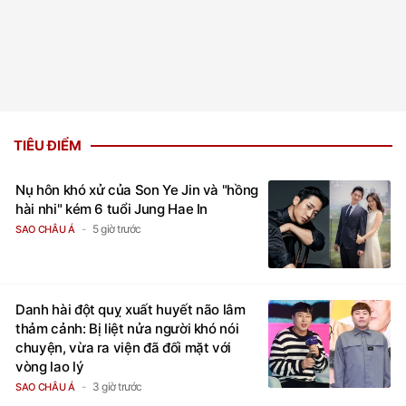
TIÊU ĐIỂM
Nụ hôn khó xử của Son Ye Jin và "hồng
hài nhi" kém 6 tuổi Jung Hae In
5 giờ trước
SAO CHÂU Á
Danh hài đột quỵ xuất huyết não lâm
thảm cảnh: Bị liệt nửa người khó nói
chuyện, vừa ra viện đã đối mặt với
vòng lao lý
3 giờ trước
SAO CHÂU Á