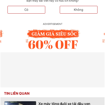
Bạn thấy bài viết này có hữu ích không?
Có
Không
TIN LIÊN QUAN
Xe máy tông đuôi xe tải đậu ven