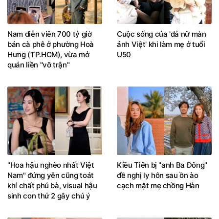
Nam diễn viên 700 tỷ giờ
Cuộc sống của 'đả nữ màn
bán cà phê ở phường Hoà
ảnh Việt' khi làm mẹ ở tuổi
Hưng (TP.HCM), vừa mở
U50
quán liền "vỡ trận"
"Hoa hậu nghèo nhất Việt
Kiều Tiên bị "anh Ba Đông"
Nam" đứng yên cũng toát
đề nghị ly hôn sau ồn ào
khí chất phú bà, visual hậu
cạch mặt mẹ chồng Hàn
sinh con thứ 2 gây chú ý