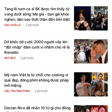
Tang lễ nam ca sĩ 8X được tìm thấy tử
vong dưới sông: Mẹ già - bạn gái khóc
nghẹn, dàn sao thất thần đến tiễn biệt
3 giờ trước
SAO CHÂU Á
Dở khóc dở cười: 2000 người vây kín
"đột nhập" đám cưới vì nhầm chú rể là
Ronaldo
2 giờ trước
NETIZEN
Mỹ nam Việt bị từ chối cho casting vì
quá đẹp, đóng phim không được phép
mở miệng
2 giờ trước
HẬU TRƯỜNG PHIM
Declan Rice đã nhắn 10 từ gì cho đồng