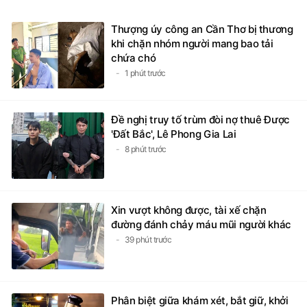
Thượng úy công an Cần Thơ bị thương
khi chặn nhóm người mang bao tải
chứa chó
1 phút trước
Đề nghị truy tố trùm đòi nợ thuê Được
'Đất Bắc', Lê Phong Gia Lai
8 phút trước
Xin vượt không được, tài xế chặn
đường đánh chảy máu mũi người khác
39 phút trước
Phân biệt giữa khám xét, bắt giữ, khởi