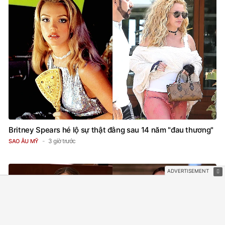
Britney Spears hé lộ sự thật đằng sau 14 năm "đau thương"
3 giờ trước
SAO ÂU MỸ