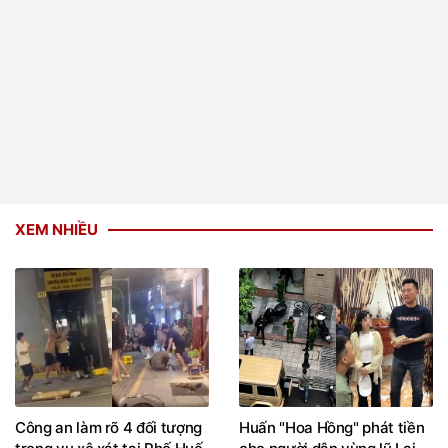
XEM NHIỀU
Công an làm rõ 4 đối tượng
Huấn "Hoa Hồng" phát tiền