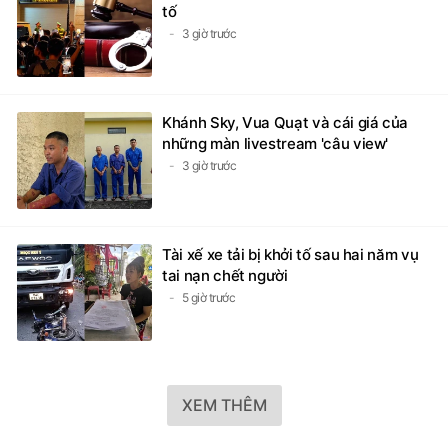
tố
3 giờ trước
Khánh Sky, Vua Quạt và cái giá của
những màn livestream 'câu view'
3 giờ trước
Tài xế xe tải bị khởi tố sau hai năm vụ
tai nạn chết người
5 giờ trước
XEM THÊM