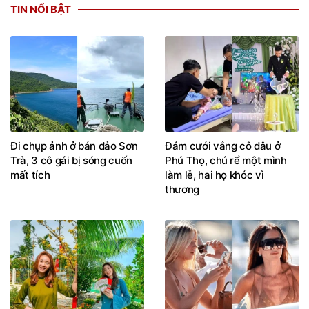
TIN NỔI BẬT
Đi chụp ảnh ở bán đảo Sơn
Đám cưới vắng cô dâu ở
Trà, 3 cô gái bị sóng cuốn
Phú Thọ, chú rể một mình
mất tích
làm lễ, hai họ khóc vì
thương