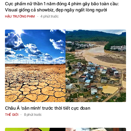
Cực phẩm nữ thần 1 năm đóng 4 phim gây bão toàn cầu:
Visual giống cả showbiz, đẹp ngây ngất lòng người
4 phút trước
HẬU TRƯỜNG PHIM
Châu Á 'oằn mình' trước thời tiết cực đoan
8 phút trước
THẾ GIỚI