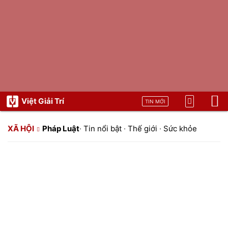
Việt Giải Trí
TIN MỚI
XÃ HỘI
Pháp Luật
·
Tin nổi bật
·
Thế giới
·
Sức khỏe