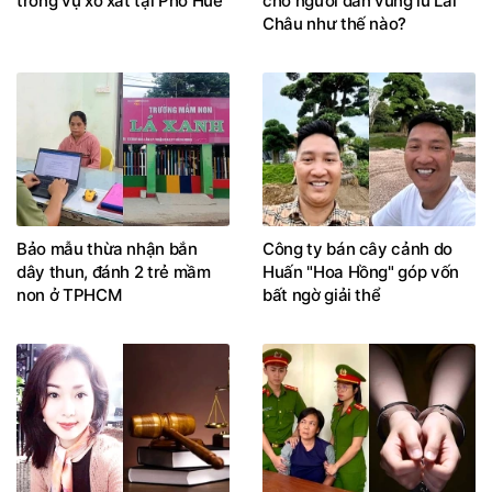
trong vụ xô xát tại Phố Huế
cho người dân vùng lũ Lai
Châu như thế nào?
Bảo mẫu thừa nhận bắn
Công ty bán cây cảnh do
dây thun, đánh 2 trẻ mầm
Huấn "Hoa Hồng" góp vốn
non ở TPHCM
bất ngờ giải thể