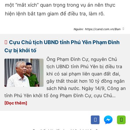
một “mắt xích” quan trọng trong vụ án nên thực
hiện lệnh bắt tạm giam để điều tra, làm rõ.
https://cand.com.vn/Ban-
tin-113/bat-nguyen-ke-toan-chi-
nhanh-van-phong-dat-dai-tai-binh-
phuoc-i708623/
Cựu Chủ tịch UBND tỉnh Phú Yên Phạm Đình
Cự bị khởi tố
Ông Phạm Đình Cự, nguyên Chủ
tịch UBND tỉnh Phú Yên bị điều tra
khi có sai phạm liên quan đất đai,
gây thất thoát hơn 10 tỷ đồng ngân
sách Nhà nước. Ngày 14/9, Công an
tỉnh Phú Yên khởi tố ông Phạm Đình Cự, cựu Chủ...