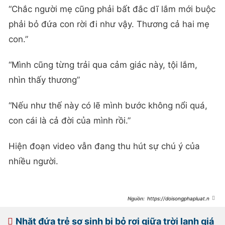
“Chắc người mẹ cũng phải bất đắc dĩ lắm mới buộc
phải bỏ đứa con rời đi như vậy. Thương cả hai mẹ
con.”
“Mình cũng từng trải qua cảm giác này, tội lắm,
nhìn thấy thương”
“Nếu như thế này có lẽ mình bước không nổi quá,
con cái là cả đời của mình rồi.”
Hiện đoạn video vẫn đang thu hút sự chú ý của
nhiều người.
https://doisongphapluat.ngu
oiduatin.vn/bat-luc-nhin-bong-me-
roi-xa-tieng-khoc-xe-long-trong-
dem-cung-cau-noi-cua-be-gai-
Nhặt đứa trẻ sơ sinh bị bỏ rơi giữa trời lạnh giá
khien-ai-cung-nhoi-long-