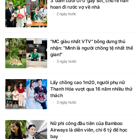
3 'đám cưới U70' gây sốt, chú rể hân
hoan đi rước vợ về nhà
2 ngày trước
"MC giàu nhất VTV" bỗng dưng thú
nhận: "Mình là người chồng tệ nhất thế
gian!"
3 ngày trước
Lấy chồng cao 1m20, người phụ nữ
Thanh Hóa vượt qua 16 năm nhiều thử
thách
3 ngày trước
Nữ phi công đầu tiên của Bamboo
Airways là diễn viên, chi 6 tỷ để học
bay