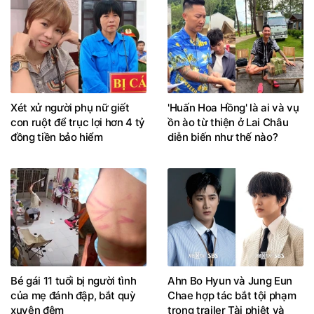
Xét xử người phụ nữ giết
'Huấn Hoa Hồng' là ai và vụ
con ruột để trục lợi hơn 4 tỷ
ồn ào từ thiện ở Lai Châu
đồng tiền bảo hiểm
diễn biến như thế nào?
Bé gái 11 tuổi bị người tình
Ahn Bo Hyun và Jung Eun
của mẹ đánh đập, bắt quỳ
Chae hợp tác bắt tội phạm
xuyên đêm
trong trailer Tài phiệt và