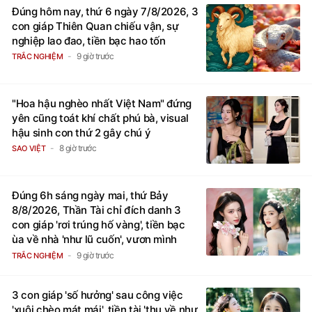
Đúng hôm nay, thứ 6 ngày 7/8/2026, 3
con giáp Thiên Quan chiếu vận, sự
nghiệp lao đao, tiền bạc hao tốn
9 giờ trước
TRẮC NGHIỆM
"Hoa hậu nghèo nhất Việt Nam" đứng
yên cũng toát khí chất phú bà, visual
hậu sinh con thứ 2 gây chú ý
8 giờ trước
SAO VIỆT
Đúng 6h sáng ngày mai, thứ Bảy
8/8/2026, Thần Tài chỉ đích danh 3
con giáp 'rơi trúng hố vàng', tiền bạc
ùa về nhà 'như lũ cuốn', vươn mình
thành đại gia trong phút chốc
9 giờ trước
TRẮC NGHIỆM
3 con giáp 'số hưởng' sau công việc
'xuôi chèo mát mái', tiền tài 'thu về như