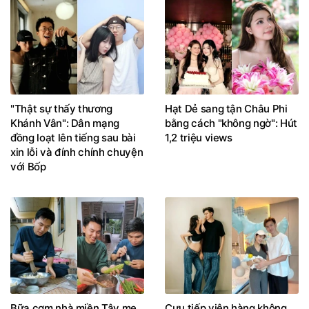
"Thật sự thấy thương
Hạt Dẻ sang tận Châu Phi
Khánh Vân": Dân mạng
bằng cách "không ngờ": Hút
đồng loạt lên tiếng sau bài
1,2 triệu views
xin lỗi và đính chính chuyện
với Bốp
Bữa cơm nhà miền Tây mẹ
Cựu tiếp viên hàng không