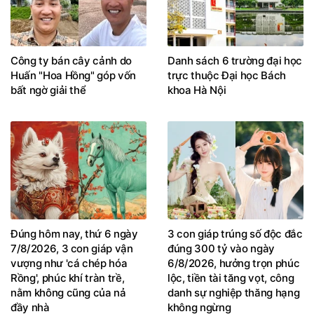
Công ty bán cây cảnh do
Danh sách 6 trường đại học
Huấn "Hoa Hồng" góp vốn
trực thuộc Đại học Bách
bất ngờ giải thể
khoa Hà Nội
Đúng hôm nay, thứ 6 ngày
3 con giáp trúng số độc đắc
7/8/2026, 3 con giáp vận
đúng 300 tỷ vào ngày
vượng như 'cá chép hóa
6/8/2026, hưởng trọn phúc
Rồng', phúc khí tràn trề,
lộc, tiền tài tăng vọt, công
nằm không cũng của nả
danh sự nghiệp thăng hạng
đầy nhà
không ngừng