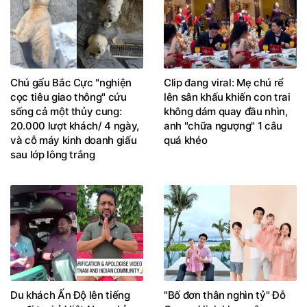
Chú gấu Bắc Cực "nghiện
Clip đang viral: Mẹ chú rể
cọc tiêu giao thông" cứu
lên sân khấu khiến con trai
sống cả một thủy cung:
không dám quay đầu nhìn,
20.000 lượt khách/ 4 ngày,
anh "chữa ngượng" 1 câu
và cỗ máy kinh doanh giấu
quá khéo
sau lớp lông trắng
Du khách Ấn Độ lên tiếng
"Bố đơn thân nghìn tỷ" Đỗ