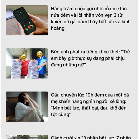
Hàng trăm cuộc gọi nhỡ của mẹ lúc
nửa đêm và lời nhắn vỏn vẹn 3 từ
khiến cô gái cảm thấy bất lực và kinh
hoàng
Bức ảnh phát ra tiếng khóc thét: "Trẻ
em bây giờ thực sự đang phải chịu
đựng những gì?"
Câu chuyện lúc 10h đêm của một bà
mẹ khiến hàng nghìn người xé lòng:
"Mình bất lực, thất bại, đau khổ đến
tột cùng"
Cảnh cưới xin "3 phần bất lực, 7 phần