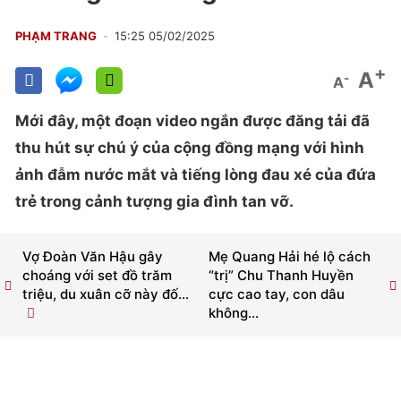
PHẠM TRANG
15:25 05/02/2025
+
A
-
A
Mới đây, một đoạn video ngắn được đăng tải đã
thu hút sự chú ý của cộng đồng mạng với hình
ảnh đẫm nước mắt và tiếng lòng đau xé của đứa
trẻ trong cảnh tượng gia đình tan vỡ.
Vợ Đoàn Văn Hậu gây
Mẹ Quang Hải hé lộ cách
choáng với set đồ trăm
“trị” Chu Thanh Huyền
triệu, du xuân cỡ này đố...
cực cao tay, con dâu
không...