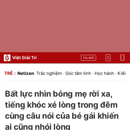
Việt Giải Trí
TIN MỚI
TRẺ
Netizen
·
Trắc nghiệm
·
Góc tâm tình
·
Học hành
·
Kiến t
Bất lực nhìn bóng mẹ rời xa,
tiếng khóc xé lòng trong đêm
cùng câu nói của bé gái khiến
ai cũng nhói lòng