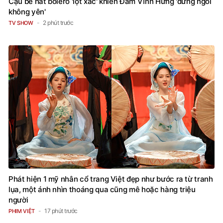
Cậu bé hát bolero 'lột xác' khiến Đàm Vĩnh Hưng 'đứng ngồi
không yên'
2 phút trước
TV SHOW
Phát hiện 1 mỹ nhân cổ trang Việt đẹp như bước ra từ tranh
lụa, một ánh nhìn thoáng qua cũng mê hoặc hàng triệu
người
17 phút trước
PHIM VIỆT