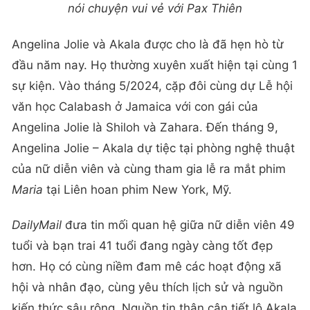
nói chuyện vui vẻ với Pax Thiên
Angelina Jolie và Akala được cho là đã hẹn hò từ
đầu năm nay. Họ thường xuyên xuất hiện tại cùng 1
sự kiện. Vào tháng 5/2024, cặp đôi cùng dự Lễ hội
văn học Calabash ở Jamaica với con gái của
Angelina Jolie là Shiloh và Zahara. Đến tháng 9,
Angelina Jolie – Akala dự tiệc tại phòng nghệ thuật
của nữ diễn viên và cùng tham gia lễ ra mắt phim
Maria
tại Liên hoan phim New York, Mỹ.
DailyMail
đưa tin mối quan hệ giữa nữ diễn viên 49
tuổi và bạn trai 41 tuổi đang ngày càng tốt đẹp
hơn. Họ có cùng niềm đam mê các hoạt động xã
hội và nhân đạo, cùng yêu thích lịch sử và nguồn
kiến thức sâu rộng. Nguồn tin thân cận tiết lộ Akala