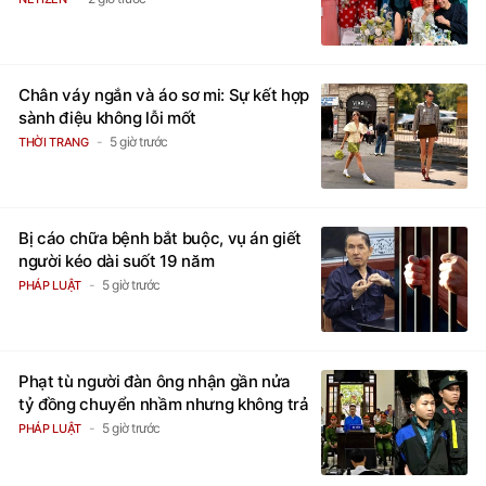
Chân váy ngắn và áo sơ mi: Sự kết hợp
sành điệu không lỗi mốt
5 giờ trước
THỜI TRANG
Bị cáo chữa bệnh bắt buộc, vụ án giết
người kéo dài suốt 19 năm
5 giờ trước
PHÁP LUẬT
Phạt tù người đàn ông nhận gần nửa
tỷ đồng chuyển nhầm nhưng không trả
5 giờ trước
PHÁP LUẬT