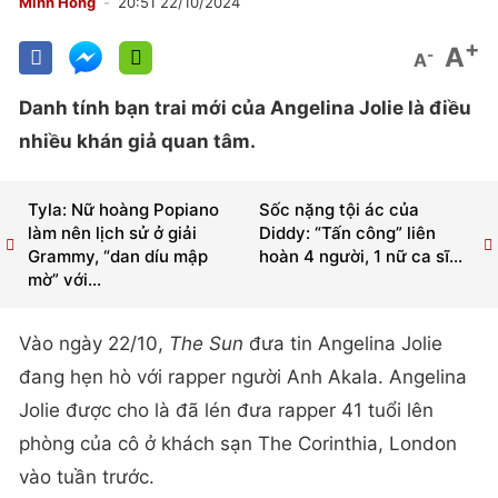
Minh Hồng
20:51 22/10/2024
+
A
-
A
Danh tính bạn trai mới của Angelina Jolie là điều
nhiều khán giả quan tâm.
Tyla: Nữ hoàng Popiano
Sốc nặng tội ác của
làm nên lịch sử ở giải
Diddy: “Tấn công” liên
Grammy, “dan díu mập
hoàn 4 người, 1 nữ ca sĩ...
mờ” với...
Vào ngày 22/10,
The Sun
đưa tin Angelina Jolie
đang hẹn hò với rapper người Anh Akala. Angelina
Jolie được cho là đã lén đưa rapper 41 tuổi lên
phòng của cô ở khách sạn The Corinthia, London
vào tuần trước.