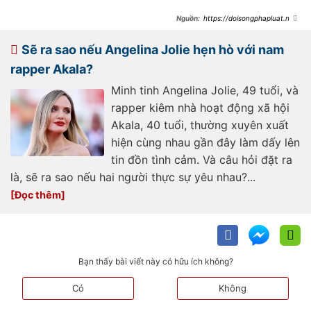
https://doisongphapluat.ngu
oiduatin.vn/hot-bat-gon-angelina-
jolie-co-ban-trai-moi-sau-8-nam-ly-
hon-brad-pitt-a475299.html
Sẽ ra sao nếu Angelina Jolie hẹn hò với nam
rapper Akala?
Minh tinh Angelina Jolie, 49 tuổi, và
rapper kiêm nhà hoạt động xã hội
Akala, 40 tuổi, thường xuyên xuất
hiện cùng nhau gần đây làm dấy lên
tin đồn tình cảm. Và câu hỏi đặt ra
là, sẽ ra sao nếu hai người thực sự yêu nhau?...
Bạn thấy bài viết này có hữu ích không?
Có
Không