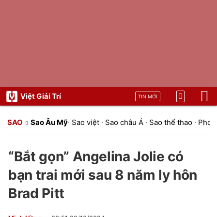
Việt Giải Trí
TIN MỚI
SAO
Sao Âu Mỹ
·
Sao việt
·
Sao châu Á
·
Sao thể thao
·
Phon
“Bắt gọn” Angelina Jolie có
bạn trai mới sau 8 năm ly hôn
Brad Pitt