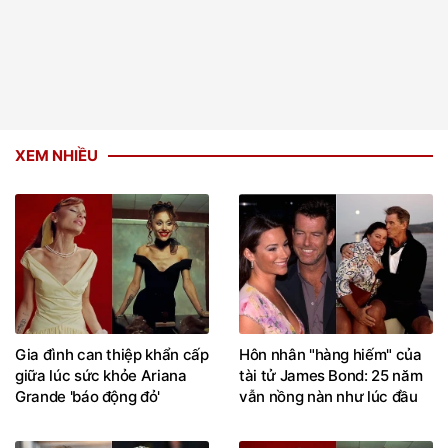
XEM NHIỀU
Gia đình can thiệp khẩn cấp
Hôn nhân "hàng hiếm" của
giữa lúc sức khỏe Ariana
tài tử James Bond: 25 năm
Grande 'báo động đỏ'
vẫn nồng nàn như lúc đầu