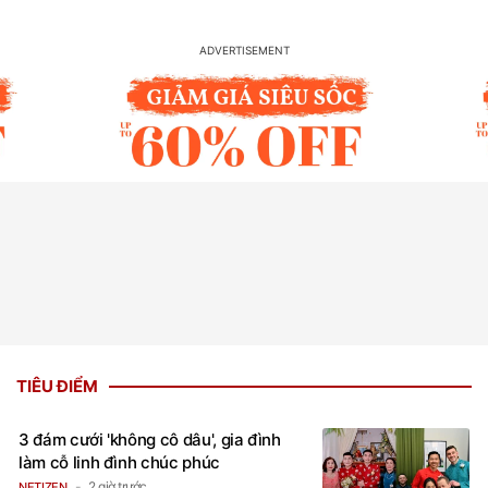
TIÊU ĐIỂM
3 đám cưới 'không cô dâu', gia đình
làm cỗ linh đình chúc phúc
2 giờ trước
NETIZEN