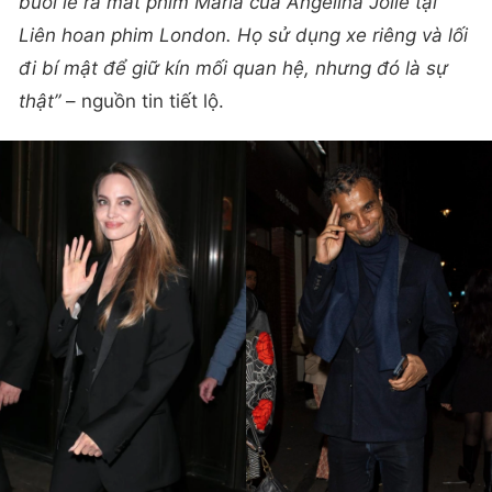
buổi lễ ra mắt phim Maria của Angelina Jolie tại
Liên hoan phim London. Họ sử dụng xe riêng và lối
đi bí mật để giữ kín mối quan hệ, nhưng đó là sự
thật”
– nguồn tin tiết lộ.