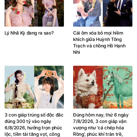
Lý Nhã Kỳ đang ra sao?
Cái ôm xóa bỏ mọi hiềm
khích giữa Huỳnh Tông
Trạch và chồng Hồ Hạnh
Nhi
3 con giáp trúng số độc đắc
Đúng hôm nay, thứ 6 ngày
đúng 300 tỷ vào ngày
7/8/2026, 3 con giáp vận
6/8/2026, hưởng trọn phúc
vượng như 'cá chép hóa
lộc, tiền tài tăng vọt, công
Rồng', phúc khí tràn trề,