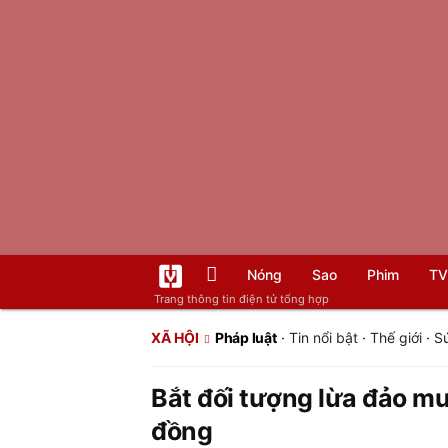
Nóng
Sao
Phim
TV
Trang thông tin điện tử tổng hợp
XÃ HỘI
Pháp luật
·
Tin nổi bật
·
Thế giới
·
S
Bắt đối tượng lừa đảo mu
đồng