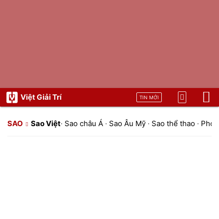
Việt Giải Trí
TIN MỚI
SAO
Sao Việt
·
Sao châu Á
·
Sao Âu Mỹ
·
Sao thể thao
·
Phon