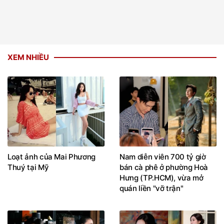
XEM NHIỀU
Loạt ảnh của Mai Phương
Nam diễn viên 700 tỷ giờ
Thuý tại Mỹ
bán cà phê ở phường Hoà
Hưng (TP.HCM), vừa mở
quán liền "vỡ trận"