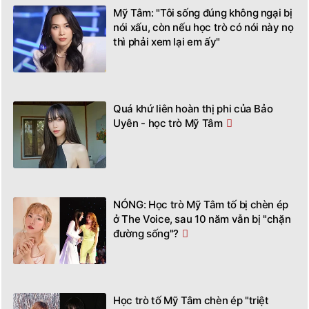
Mỹ Tâm: "Tôi sống đúng không ngại bị
nói xấu, còn nếu học trò có nói này nọ
thì phải xem lại em ấy"
Quá khứ liên hoàn thị phi của Bảo
Uyên - học trò Mỹ Tâm
NÓNG: Học trò Mỹ Tâm tố bị chèn ép
ở The Voice, sau 10 năm vẫn bị "chặn
đường sống"?
Học trò tố Mỹ Tâm chèn ép "triệt