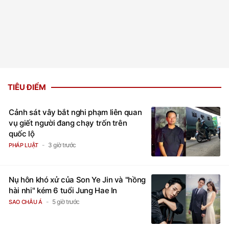
TIÊU ĐIỂM
Cảnh sát vây bắt nghi phạm liên quan
vụ giết người đang chạy trốn trên
quốc lộ
3 giờ trước
PHÁP LUẬT
Nụ hôn khó xử của Son Ye Jin và "hồng
hài nhi" kém 6 tuổi Jung Hae In
5 giờ trước
SAO CHÂU Á