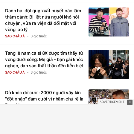
Danh hài đột quỵ xuất huyết não lâm
thảm cảnh: Bị liệt nửa người khó nói
chuyện, vừa ra viện đã đối mặt với
vòng lao lý
3 giờ trước
SAO CHÂU Á
Tang lễ nam ca sĩ 8X được tìm thấy tử
vong dưới sông: Mẹ già - bạn gái khóc
nghẹn, dàn sao thất thần đến tiễn biệt
3 giờ trước
SAO CHÂU Á
Dở khóc dở cười: 2000 người vây kín
"đột nhập" đám cưới vì nhầm chú rể là
Ronaldo
2 giờ trước
NETIZEN
Mỹ nam Việt bị từ chối cho casting vì