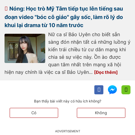
truoc-chung-ket-the-voice-vi-co-
so-bi-soan-ngoi-day-la-cau-tra-loi-
Nóng: Học trò Mỹ Tâm tiếp tục lên tiếng sau
cua-my-tam-a540124.html
đoạn video "bóc cô giáo" gây sốc, làm rõ lý do
khui lại drama từ 10 năm trước
Nữ ca sĩ Bảo Uyên cho biết sẵn
sàng đón nhận tất cả những luồng ý
kiến trái chiều từ cư dân mạng khi
chia sẻ sự việc này. Ồn ào được
quan tâm nhất trên mạng xã hội
hiện nay chính là việc ca sĩ Bảo Uyên...
Bạn thấy bài viết này có hữu ích không?
Có
Không