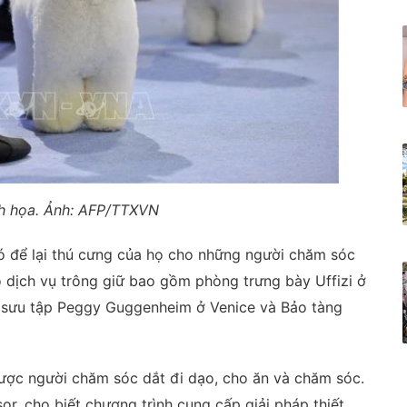
h họa. Ảnh: AFP/TTXVN
hó để lại thú cưng của họ cho những người chăm sóc
 dịch vụ trông giữ bao gồm phòng trưng bày Uffizi ở
 sưu tập Peggy Guggenheim ở Venice và Bảo tàng
ược người chăm sóc dắt đi dạo, cho ăn và chăm sóc.
r, cho biết chương trình cung cấp giải pháp thiết