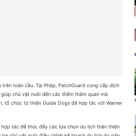
n trên toàn cầu. Tại Pháp, PatchGuard cung cấp dịch
n, giúp chủ vật nuôi đến các điểm thăm quan mà
h, tổ chức từ thiện Guide Dogs đã hợp tác với Warner
 hợp tác để thúc đẩy các lựa chọn du lịch thân thiện
 ba chủ vật nuôi điều chỉnh kế hoạch du lịch do gặp