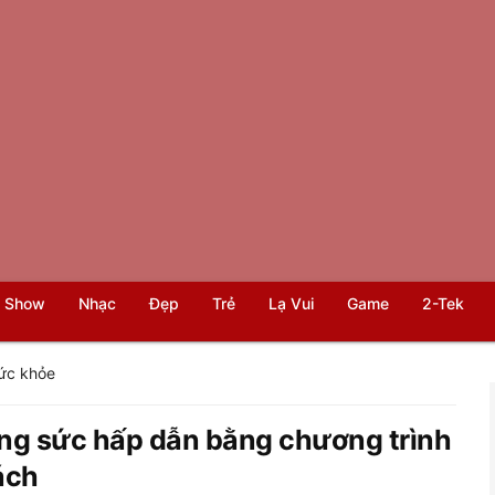
 Show
Nhạc
Đẹp
Trẻ
Lạ Vui
Game
2-Tek
ức khỏe
tăng sức hấp dẫn bằng chương trình
ách