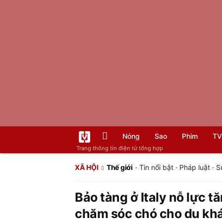
Nóng
Sao
Phim
TV
Trang thông tin điện tử tổng hợp
XÃ HỘI
Thế giới
·
Tin nổi bật
·
Pháp luật
·
S
Bảo tàng ở Italy nỗ lực 
chăm sóc chó cho du kh