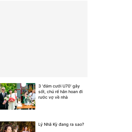
3 'đám cưới U70' gây
sốt, chú rể hân hoan đi
rước vợ về nhà
Lý Nhã Kỳ đang ra sao?