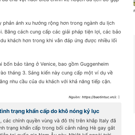
ly phản ánh xu hướng rộng hơn trong ngành du lịch
. Bằng cách cung cấp các giải pháp tiện lợi, các bảo
 du khách hơn trong khi vẫn đáp ứng được nhiều lối
tại bốn bảo tàng ở Venice, bao gồm Guggenheim
ào tháng 3. Sáng kiến ​​này cung cấp một ví dụ về
ằng nhu cầu của du khách với khả năng tiếp cận.
https://baotintuc.vn/doi
-song-van-hoa/bao-tang-o-
italy-no-luc-tang-suc-hap-dan-
 tình trạng khẩn cấp do khô nóng kỷ lục
bang-chuong-trinh-cham-soc-
cho-cho-du-khach-
 các chính quyền vùng và đô thị trên khắp Italy đã
20250115151057117.htm
ình trạng khẩn cấp trong bối cảnh nắng Hè gay gắt
diễn tại quốc gia Nam Âu này. Nhiệt kế ngoài trời