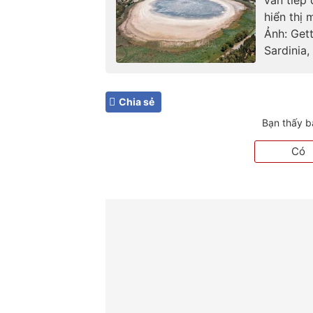
hiển thị 
Ảnh: Get
Sardinia,
Chia sẻ
Bạn thấy b
Có