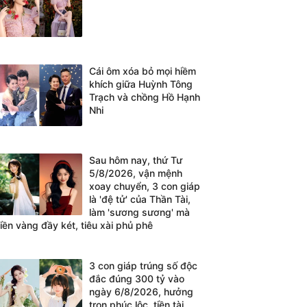
Cái ôm xóa bỏ mọi hiềm
khích giữa Huỳnh Tông
Trạch và chồng Hồ Hạnh
Nhi
Sau hôm nay, thứ Tư
5/8/2026, vận mệnh
xoay chuyển, 3 con giáp
là 'đệ tử' của Thần Tài,
làm 'sương sương' mà
tiền vàng đầy két, tiêu xài phủ phê
3 con giáp trúng số độc
đắc đúng 300 tỷ vào
ngày 6/8/2026, hưởng
trọn phúc lộc, tiền tài