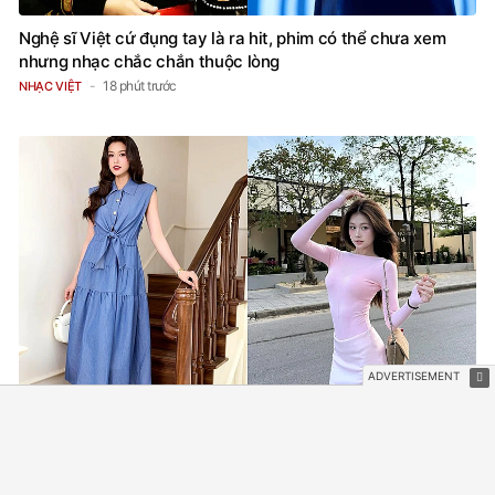
Nghệ sĩ Việt cứ đụng tay là ra hit, phim có thể chưa xem
nhưng nhạc chắc chắn thuộc lòng
18 phút trước
NHẠC VIỆT
Tạm biệt gam màu an toàn, đâu sẽ là màu sắc dẫn dắt xu
hướng năm nay?
39 phút trước
THỜI TRANG