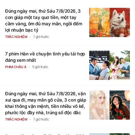
Đúng ngày mai, thứ Sáu 7/8/2026, 3
con giáp một tay quơ tiền, một tay
cầm vàng, ôm đủ may mắn, ngồi đếm
lợi nhuận bạc tỷ
1 giờ trước
TRẮC NGHIỆM
7 phim Hàn về chuyện tình yêu tái hợp
đáng xem nhất
5 giờ trước
PHIM CHÂU Á
Đúng ngày mai, thứ Sáu 7/8/2026, vận
xui qua đi, may mắn gõ cửa, 3 con giáp
khai thông vận mệnh, tiền nhiều vô kể,
phước lộc đầy nhà, trúng số độc đắc
1 giờ trước
TRẮC NGHIỆM