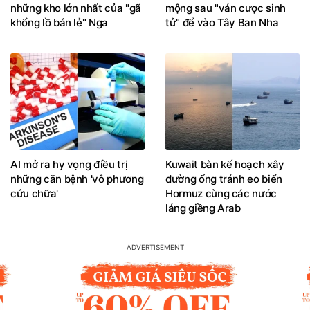
những kho lớn nhất của "gã
mộng sau "ván cược sinh
khổng lồ bán lẻ" Nga
tử" để vào Tây Ban Nha
AI mở ra hy vọng điều trị
Kuwait bàn kế hoạch xây
những căn bệnh 'vô phương
đường ống tránh eo biển
cứu chữa'
Hormuz cùng các nước
láng giềng Arab