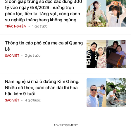
3 con giáp trúng số độc đắc đúng 300
tỷ vào ngày 6/8/2026, hưởng trọn
phúc lộc, tiền tài tăng vọt, công danh
sự nghiệp thăng hạng không ngừng
1 giờ trước
TRẮC NGHIỆM
Thông tin cáo phó của mẹ ca sĩ Quang
Lê
2 giờ trước
SAO VIỆT
Nam nghệ sĩ nhà ở đường Kim Giang:
Nhiều cô theo, cưới chân dài thi hoa
hậu kém 9 tuổi
4 giờ trước
SAO VIỆT