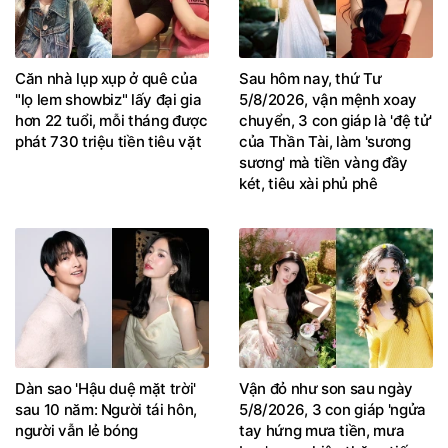
Căn nhà lụp xụp ở quê của
Sau hôm nay, thứ Tư
"lọ lem showbiz" lấy đại gia
5/8/2026, vận mệnh xoay
hơn 22 tuổi, mỗi tháng được
chuyển, 3 con giáp là 'đệ tử'
phát 730 triệu tiền tiêu vặt
của Thần Tài, làm 'sương
sương' mà tiền vàng đầy
két, tiêu xài phủ phê
Dàn sao 'Hậu duệ mặt trời'
Vận đỏ như son sau ngày
sau 10 năm: Người tái hôn,
5/8/2026, 3 con giáp 'ngửa
người vẫn lẻ bóng
tay hứng mưa tiền, mưa