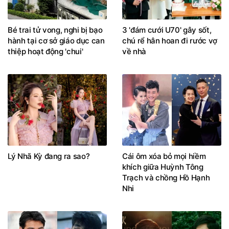
Bé trai tử vong, nghi bị bạo
3 'đám cưới U70' gây sốt,
hành tại cơ sở giáo dục can
chú rể hân hoan đi rước vợ
thiệp hoạt động 'chui'
về nhà
Lý Nhã Kỳ đang ra sao?
Cái ôm xóa bỏ mọi hiềm
khích giữa Huỳnh Tông
Trạch và chồng Hồ Hạnh
Nhi