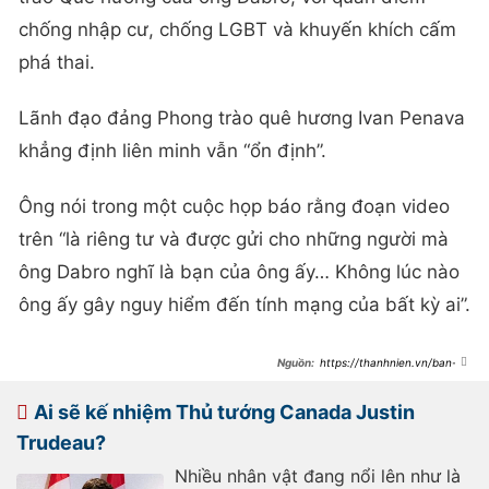
chống nhập cư, chống LGBT và khuyến khích cấm
phá thai.
Lãnh đạo đảng Phong trào quê hương Ivan Penava
khẳng định liên minh vẫn “ổn định”.
Ông nói trong một cuộc họp báo rằng đoạn video
trên “là riêng tư và được gửi cho những người mà
ông Dabro nghĩ là bạn của ông ấy… Không lúc nào
ông ấy gây nguy hiểm đến tính mạng của bất kỳ ai”.
https://thanhnien.vn/ban-
sung-tu-o-to-pho-thu-tuong-
croatia-tu-chuc-
1852501181906321.htm
Ai sẽ kế nhiệm Thủ tướng Canada Justin
Trudeau?
Nhiều nhân vật đang nổi lên như là