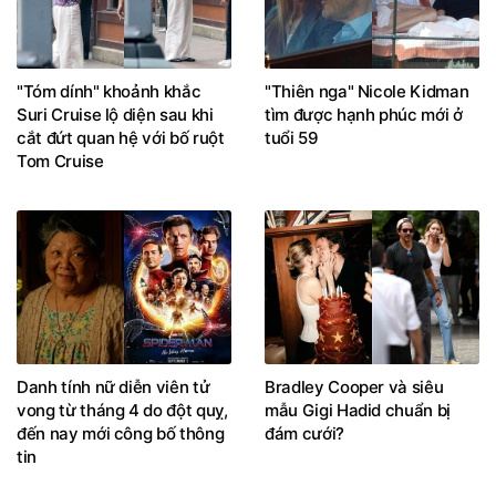
"Tóm dính" khoảnh khắc
"Thiên nga" Nicole Kidman
Suri Cruise lộ diện sau khi
tìm được hạnh phúc mới ở
cắt đứt quan hệ với bố ruột
tuổi 59
Tom Cruise
Danh tính nữ diễn viên tử
Bradley Cooper và siêu
vong từ tháng 4 do đột quỵ,
mẫu Gigi Hadid chuẩn bị
đến nay mới công bố thông
đám cưới?
tin