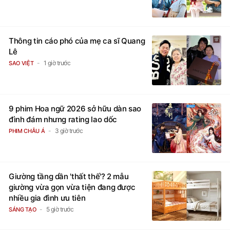
Thông tin cáo phó của mẹ ca sĩ Quang
Lê
1 giờ trước
SAO VIỆT
9 phim Hoa ngữ 2026 sở hữu dàn sao
đình đám nhưng rating lao dốc
3 giờ trước
PHIM CHÂU Á
Giường tầng dần 'thất thế'? 2 mẫu
giường vừa gọn vừa tiện đang được
nhiều gia đình ưu tiên
5 giờ trước
SÁNG TẠO