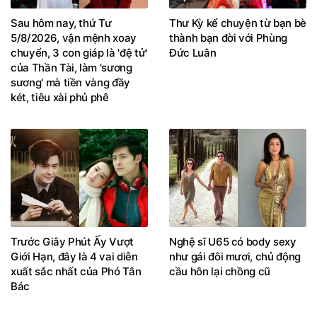
Sau hôm nay, thứ Tư
Thư Kỳ kể chuyện từ bạn bè
5/8/2026, vận mệnh xoay
thành bạn đời với Phùng
chuyển, 3 con giáp là 'đệ tử'
Đức Luân
của Thần Tài, làm 'sương
sương' mà tiền vàng đầy
két, tiêu xài phủ phê
Trước Giây Phút Ấy Vượt
Nghệ sĩ U65 có body sexy
Giới Hạn, đây là 4 vai diễn
như gái đôi mươi, chủ động
xuất sắc nhất của Phó Tân
cầu hôn lại chồng cũ
Bác