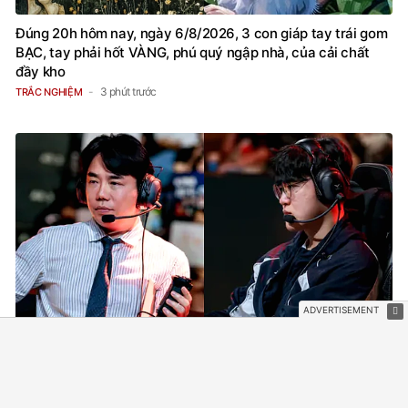
Đúng 20h hôm nay, ngày 6/8/2026, 3 con giáp tay trái gom
BẠC, tay phải hốt VÀNG, phú quý ngập nhà, của cải chất
đầy kho
3 phút trước
TRẮC NGHIỆM
HLE đang mắc một sai lầm trong 3 trận đấu liên tiếp
13 phút trước
MỌT GAME