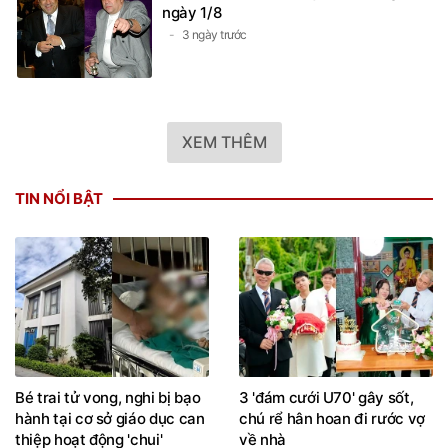
ngày 1/8
3 ngày trước
XEM THÊM
TIN NỔI BẬT
Bé trai tử vong, nghi bị bạo
3 'đám cưới U70' gây sốt,
hành tại cơ sở giáo dục can
chú rể hân hoan đi rước vợ
thiệp hoạt động 'chui'
về nhà