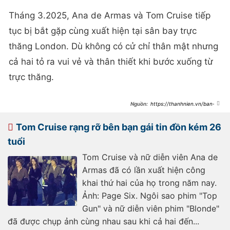
Tháng 3.2025, Ana de Armas và Tom Cruise tiếp
tục bị bắt gặp cùng xuất hiện tại sân bay trực
thăng London. Dù không có cử chỉ thân mật nhưng
cả hai tỏ ra vui vẻ và thân thiết khi bước xuống từ
trực thăng.
https://thanhnien.vn/ban-
gai-tin-don-cua-tom-cruise-tung-
hen-ho-nhieu-nhan-vat-tam-co-
185250318132414034.htm
Tom Cruise rạng rỡ bên bạn gái tin đồn kém 26
tuổi
Tom Cruise và nữ diễn viên Ana de
Armas đã có lần xuất hiện công
khai thứ hai của họ trong năm nay.
Ảnh: Page Six. Ngôi sao phim "Top
Gun" và nữ diễn viên phim "Blonde"
đã được chụp ảnh cùng nhau sau khi cả hai đến...