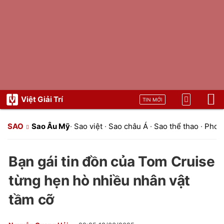
Việt Giải Trí
TIN MỚI
SAO
Sao Âu Mỹ
·
Sao việt
·
Sao châu Á
·
Sao thể thao
·
Phon
Bạn gái tin đồn của Tom Cruise
từng hẹn hò nhiều nhân vật
tầm cỡ