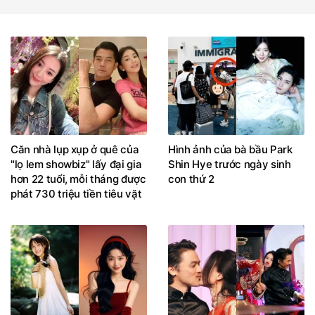
Căn nhà lụp xụp ở quê của
Hình ảnh của bà bầu Park
"lọ lem showbiz" lấy đại gia
Shin Hye trước ngày sinh
hơn 22 tuổi, mỗi tháng được
con thứ 2
phát 730 triệu tiền tiêu vặt