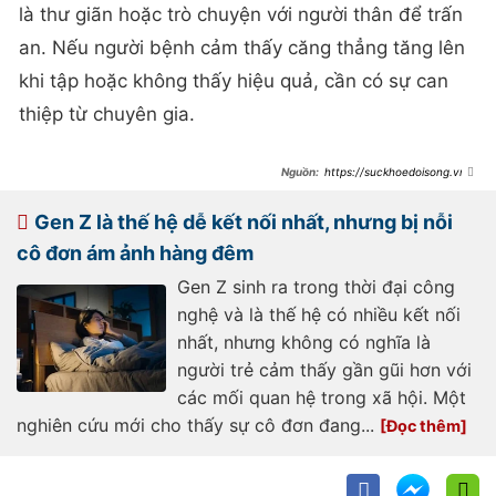
là thư giãn hoặc trò chuyện với người thân để trấn
an. Nếu người bệnh cảm thấy căng thẳng tăng lên
khi tập hoặc không thấy hiệu quả, cần có sự can
thiệp từ chuyên gia.
https://suckhoedoisong.vn/b
ai-tap-cho-nguoi-mac-hoi-chung-
nghien-giat-toc-
169250111130552976.htm
Gen Z là thế hệ dễ kết nối nhất, nhưng bị nỗi
cô đơn ám ảnh hàng đêm
Gen Z sinh ra trong thời đại công
nghệ và là thế hệ có nhiều kết nối
nhất, nhưng không có nghĩa là
người trẻ cảm thấy gần gũi hơn với
các mối quan hệ trong xã hội. Một
nghiên cứu mới cho thấy sự cô đơn đang...