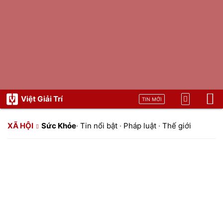
Việt Giải Trí
TIN MỚI
XÃ HỘI
Sức Khỏe
·
Tin nổi bật
·
Pháp luật
·
Thế giới