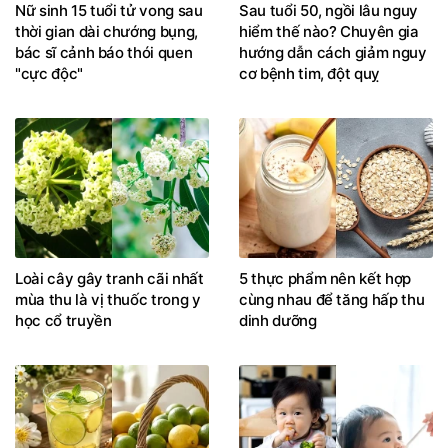
Nữ sinh 15 tuổi tử vong sau
Sau tuổi 50, ngồi lâu nguy
thời gian dài chướng bụng,
hiểm thế nào? Chuyên gia
bác sĩ cảnh báo thói quen
hướng dẫn cách giảm nguy
"cực độc"
cơ bệnh tim, đột quỵ
Loài cây gây tranh cãi nhất
5 thực phẩm nên kết hợp
mùa thu là vị thuốc trong y
cùng nhau để tăng hấp thu
học cổ truyền
dinh dưỡng