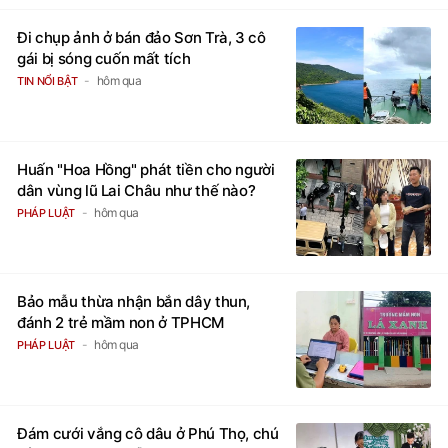
Đi chụp ảnh ở bán đảo Sơn Trà, 3 cô
gái bị sóng cuốn mất tích
hôm qua
TIN NỔI BẬT
Huấn "Hoa Hồng" phát tiền cho người
dân vùng lũ Lai Châu như thế nào?
hôm qua
PHÁP LUẬT
Bảo mẫu thừa nhận bắn dây thun,
đánh 2 trẻ mầm non ở TPHCM
hôm qua
PHÁP LUẬT
Đám cưới vắng cô dâu ở Phú Thọ, chú