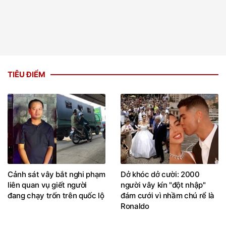
TIÊU ĐIỂM
Cảnh sát vây bắt nghi phạm
Dở khóc dở cười: 2000
liên quan vụ giết người
người vây kín "đột nhập"
đang chạy trốn trên quốc lộ
đám cưới vì nhầm chú rể là
Ronaldo