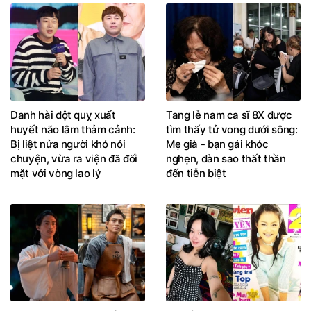
Danh hài đột quỵ xuất
Tang lễ nam ca sĩ 8X được
huyết não lâm thảm cảnh:
tìm thấy tử vong dưới sông:
Bị liệt nửa người khó nói
Mẹ già - bạn gái khóc
chuyện, vừa ra viện đã đối
nghẹn, dàn sao thất thần
mặt với vòng lao lý
đến tiễn biệt