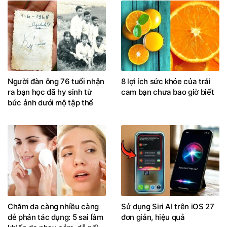
Người đàn ông 76 tuổi nhận
8 lợi ích sức khỏe của trái
ra bạn học đã hy sinh từ
cam bạn chưa bao giờ biết
bức ảnh dưới mộ tập thể
Chăm da càng nhiều càng
Sử dụng Siri AI trên iOS 27
dễ phản tác dụng: 5 sai lầm
đơn giản, hiệu quả