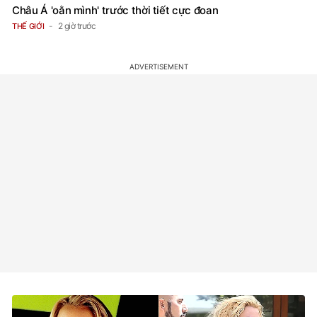
Châu Á 'oằn mình' trước thời tiết cực đoan
2 giờ trước
THẾ GIỚI