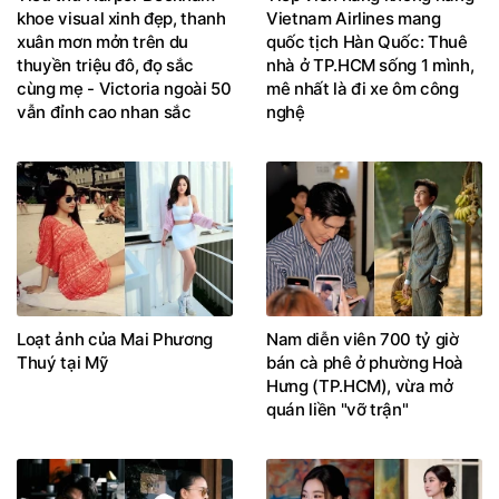
khoe visual xinh đẹp, thanh
Vietnam Airlines mang
xuân mơn mởn trên du
quốc tịch Hàn Quốc: Thuê
thuyền triệu đô, đọ sắc
nhà ở TP.HCM sống 1 mình,
cùng mẹ - Victoria ngoài 50
mê nhất là đi xe ôm công
vẫn đỉnh cao nhan sắc
nghệ
Loạt ảnh của Mai Phương
Nam diễn viên 700 tỷ giờ
Thuý tại Mỹ
bán cà phê ở phường Hoà
Hưng (TP.HCM), vừa mở
quán liền "vỡ trận"