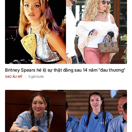
Britney Spears hé lộ sự thật đằng sau 14 năm "đau thương"
5 giờ trước
SAO ÂU MỸ