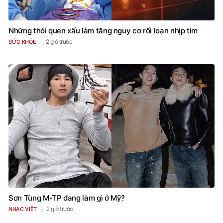
Những thói quen xấu làm tăng nguy cơ rối loạn nhịp tim
2 giờ trước
SỨC KHỎE
Sơn Tùng M-TP đang làm gì ở Mỹ?
2 giờ trước
NHẠC VIỆT