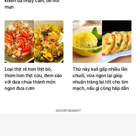
khiến da nhạy cảm, dễ nổi
mụn
Loại thịt rẻ hơn thịt bò,
Thứ này kali gấp nhiều lần
thơm hơn thịt cừu, đem xào
chuối, vừa ngon lại giúp
với dưa chua thành món
nhuận tràng lại tốt cho tim
ngon đưa cơm
mạch, nấu gì cũng hấp dẫn