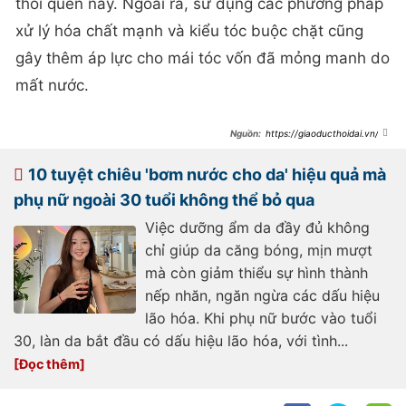
thói quen này. Ngoài ra, sử dụng các phương pháp
xử lý hóa chất mạnh và kiểu tóc buộc chặt cũng
gây thêm áp lực cho mái tóc vốn đã mỏng manh do
mất nước.
https://giaoducthoidai.vn/ba
c-si-chia-se-6-meo-cuu-mai-toc-
vao-mua-he-post737254.html
10 tuyệt chiêu 'bơm nước cho da' hiệu quả mà
phụ nữ ngoài 30 tuổi không thể bỏ qua
Việc dưỡng ẩm da đầy đủ không
chỉ giúp da căng bóng, mịn mượt
mà còn giảm thiểu sự hình thành
nếp nhăn, ngăn ngừa các dấu hiệu
lão hóa. Khi phụ nữ bước vào tuổi
30, làn da bắt đầu có dấu hiệu lão hóa, với tình...