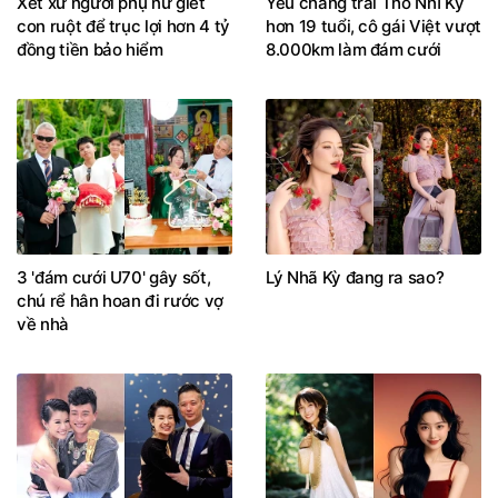
Xét xử người phụ nữ giết
Yêu chàng trai Thổ Nhĩ Kỳ
con ruột để trục lợi hơn 4 tỷ
hơn 19 tuổi, cô gái Việt vượt
đồng tiền bảo hiểm
8.000km làm đám cưới
3 'đám cưới U70' gây sốt,
Lý Nhã Kỳ đang ra sao?
chú rể hân hoan đi rước vợ
về nhà