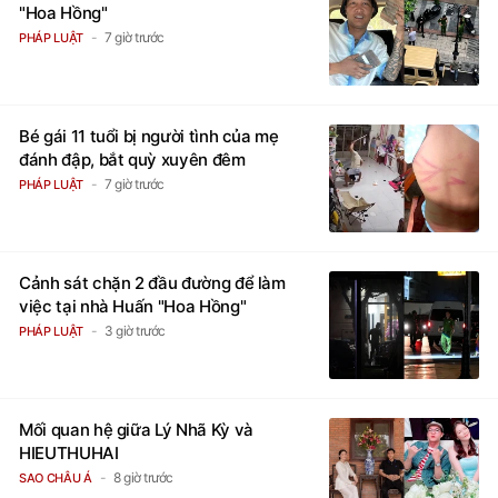
"Hoa Hồng"
7 giờ trước
PHÁP LUẬT
Bé gái 11 tuổi bị người tình của mẹ
đánh đập, bắt quỳ xuyên đêm
7 giờ trước
PHÁP LUẬT
Cảnh sát chặn 2 đầu đường để làm
việc tại nhà Huấn "Hoa Hồng"
3 giờ trước
PHÁP LUẬT
Mối quan hệ giữa Lý Nhã Kỳ và
HIEUTHUHAI
8 giờ trước
SAO CHÂU Á