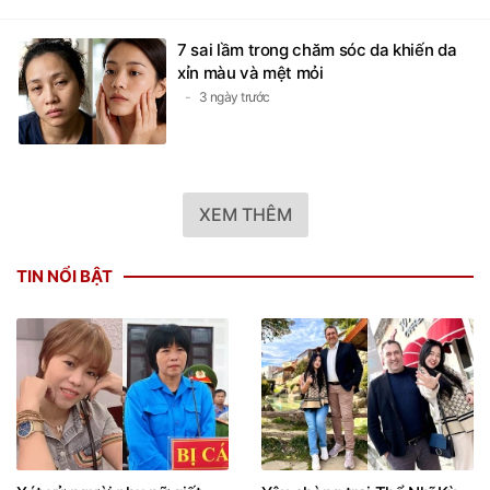
7 sai lầm trong chăm sóc da khiến da
xỉn màu và mệt mỏi
3 ngày trước
XEM THÊM
TIN NỔI BẬT