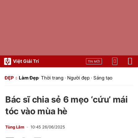
Việt Giải Trí
TIN MỚI
ĐẸP
Làm Đẹp
·
Thời trang
·
Người đẹp
·
Sáng tạo
Bác sĩ chia sẻ 6 mẹo ‘cứu’ mái
tóc vào mùa hè
Tùng Lâm
10:45 26/06/2025