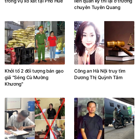
trong vụ xô xát tại Phố Huế
liên quan kỳ thi lại ở trường
chuyên Tuyên Quang
Khởi tố 2 đối tượng bán gạo
Công an Hà Nội truy tìm
giả "Séng Cù Mường
Dương Thị Quỳnh Tâm
Khương"