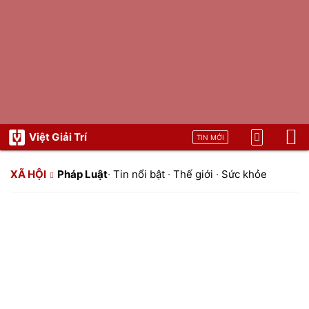
Việt Giải Trí
TIN MỚI
XÃ HỘI
Pháp Luật
·
Tin nổi bật
·
Thế giới
·
Sức khỏe