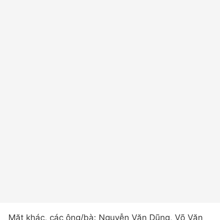
Mặt khác, các ông/bà: Nguyễn Văn Dũng, Võ Văn