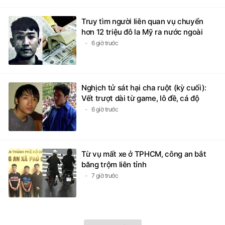
Truy tìm người liên quan vụ chuyển
hơn 12 triệu đô la Mỹ ra nước ngoài
6 giờ trước
Nghịch tử sát hại cha ruột (kỳ cuối):
Vết trượt dài từ game, lô đề, cá độ
6 giờ trước
Từ vụ mất xe ở TPHCM, công an bắt
băng trộm liên tỉnh
7 giờ trước