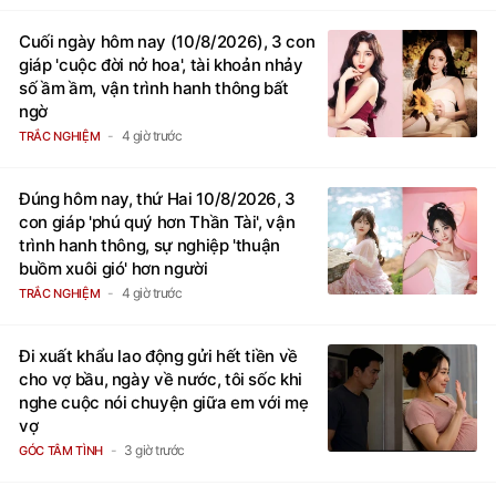
Cuối ngày hôm nay (10/8/2026), 3 con
giáp 'cuộc đời nở hoa', tài khoản nhảy
số ầm ầm, vận trình hanh thông bất
ngờ
4 giờ trước
TRẮC NGHIỆM
Đúng hôm nay, thứ Hai 10/8/2026, 3
con giáp 'phú quý hơn Thần Tài', vận
trình hanh thông, sự nghiệp 'thuận
buồm xuôi gió' hơn người
4 giờ trước
TRẮC NGHIỆM
Đi xuất khẩu lao động gửi hết tiền về
cho vợ bầu, ngày về nước, tôi sốc khi
nghe cuộc nói chuyện giữa em với mẹ
vợ
3 giờ trước
GÓC TÂM TÌNH