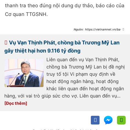
thanh tra theo đúng nội dung dự thảo, báo cáo của
Cơ quan TTGSNH.
https://vietnamnet.vn/ba-
truong-my-lan-thao-tung-ngan-
hang-scb-thuc-hu-chuyen-lam-
ngo-sai-pham-2216586.html
Vụ Vạn Thịnh Phát, chồng bà Trương Mỹ Lan
gây thiệt hại hơn 9.116 tỷ đồng
Liên quan đến vụ Vạn Thịnh Phát,
chồng bà Trương Mỹ Lan bị đề nghị
truy tố tội Vi phạm quy định về
hoạt động ngân hàng, hoạt động
khác liên quan đến hoạt động ngân
hàng, với vai trò giúp sức cho vợ. Liên quan đến vụ...