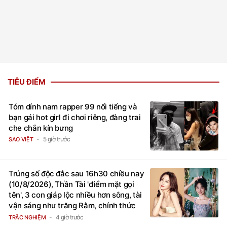
TIÊU ĐIỂM
Tóm dính nam rapper 99 nổi tiếng và
bạn gái hot girl đi chơi riêng, đàng trai
che chắn kín bưng
5 giờ trước
SAO VIỆT
Trúng số độc đắc sau 16h30 chiều nay
(10/8/2026), Thần Tài 'điểm mặt gọi
tên', 3 con giáp lộc nhiều hơn sông, tài
vận sáng như trăng Rằm, chính thức
hết khổ
4 giờ trước
TRẮC NGHIỆM