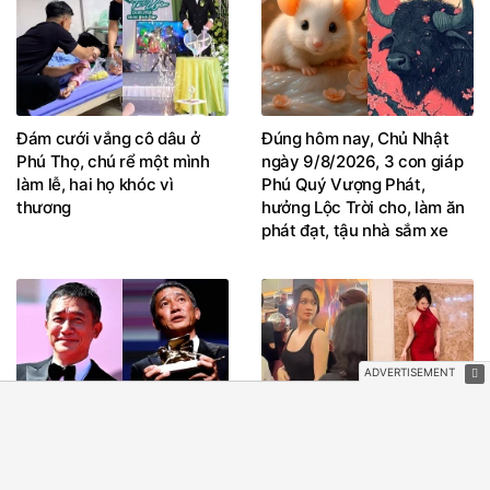
Đám cưới vắng cô dâu ở
Đúng hôm nay, Chủ Nhật
Phú Thọ, chú rể một mình
ngày 9/8/2026, 3 con giáp
làm lễ, hai họ khóc vì
Phú Quý Vượng Phát,
thương
hưởng Lộc Trời cho, làm ăn
phát đạt, tậu nhà sắm xe
Lương Triều Vỹ lộ tính cách
Vũ Thuý Quỳnh xác nhận
thật, đánh mất thiện cảm từ
đang mang thai