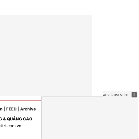
ản
|
FEED
|
Archive
G & QUẢNG CÁO
aitri.com.vn