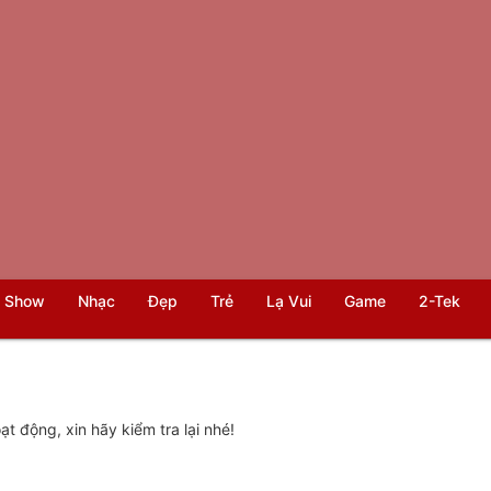
 Show
Nhạc
Đẹp
Trẻ
Lạ Vui
Game
2-Tek
t động, xin hãy kiểm tra lại nhé!