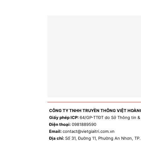
CÔNG TY TNHH TRUYỀN THÔNG VIỆT HOÀN
Giấy phép ICP:
64/GP-TTĐT do Sở Thông tin &
Điện thoại:
0981
889590
Email:
contact
@vietgiaitri.com.vn
Địa chỉ:
Số 31, Đường 11, Phường An Nhơn, T