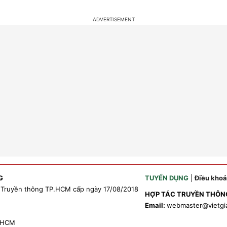
G
TUYỂN DỤNG
|
Điều kho
 Truyền thông TP.HCM cấp ngày 17/08/2018
HỢP TÁC TRUYỀN THÔN
Email:
webmaster
@vietgi
P.HCM