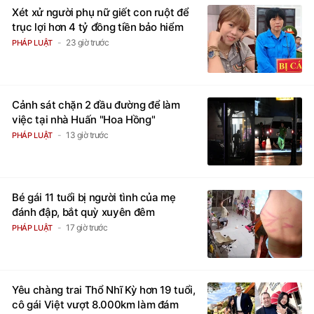
Xét xử người phụ nữ giết con ruột để
trục lợi hơn 4 tỷ đồng tiền bảo hiểm
23 giờ trước
PHÁP LUẬT
Cảnh sát chặn 2 đầu đường để làm
việc tại nhà Huấn "Hoa Hồng"
13 giờ trước
PHÁP LUẬT
Bé gái 11 tuổi bị người tình của mẹ
đánh đập, bắt quỳ xuyên đêm
17 giờ trước
PHÁP LUẬT
Yêu chàng trai Thổ Nhĩ Kỳ hơn 19 tuổi,
cô gái Việt vượt 8.000km làm đám