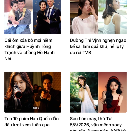
Cái ôm xóa bỏ mọi hiềm
Đường Thi Vịnh nghẹn ngào
khích giữa Huỳnh Tông
kể sai lầm quá khứ, hé lộ lý
Trạch và chồng Hồ Hạnh
do rời TVB
Nhi
Top 10 phim Hàn Quốc dẫn
Sau hôm nay, thứ Tư
đầu lượt xem tuần qua
5/8/2026, vận mệnh xoay
chuyển, 3 con giáp là 'đệ tử'