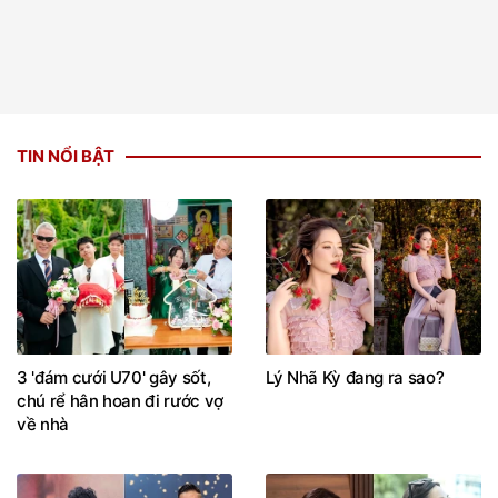
TIN NỔI BẬT
3 'đám cưới U70' gây sốt,
Lý Nhã Kỳ đang ra sao?
chú rể hân hoan đi rước vợ
về nhà