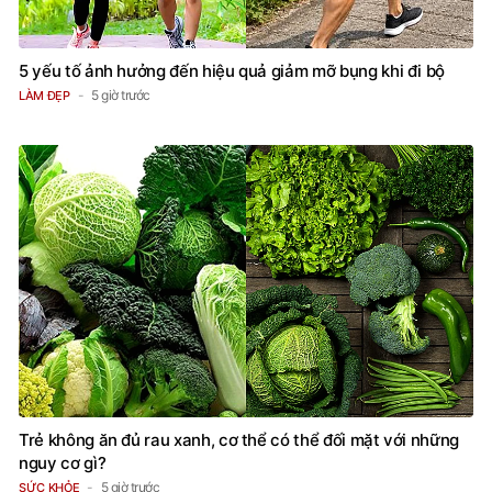
5 yếu tố ảnh hưởng đến hiệu quả giảm mỡ bụng khi đi bộ
5 giờ trước
LÀM ĐẸP
Trẻ không ăn đủ rau xanh, cơ thể có thể đối mặt với những
nguy cơ gì?
5 giờ trước
SỨC KHỎE