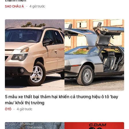
4 giờ trước
SAO CHÂU Á
5 mẫu xe thất bại thảm hại khiến cả thương hiệu ô tô 'bay
màu' khỏi thị trường
4 giờ trước
ÔTÔ