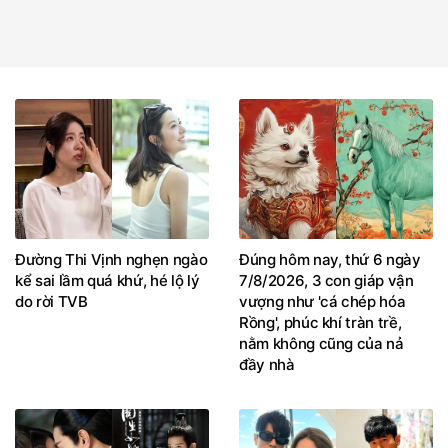
Đường Thi Vịnh nghẹn ngào
Đúng hôm nay, thứ 6 ngày
kể sai lầm quá khứ, hé lộ lý
7/8/2026, 3 con giáp vận
do rời TVB
vượng như 'cá chép hóa
Rồng', phúc khí tràn trề,
nằm không cũng của nả
đầy nhà