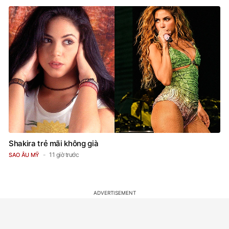
Shakira trẻ mãi không già
11 giờ trước
SAO ÂU MỸ