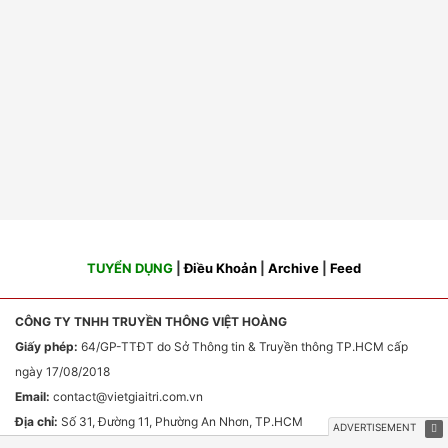
TUYỂN DỤNG
|
Điều Khoản
|
Archive
|
Feed
CÔNG TY TNHH TRUYỀN THÔNG VIỆT HOÀNG
Giấy phép:
64/GP-TTĐT do Sở Thông tin & Truyền thông TP.HCM cấp
ngày 17/08/2018
Email:
contact
@vietgiaitri.com.vn
Địa chỉ:
Số 31, Đường 11, Phường An Nhơn, TP.HCM
Chịu trách nhiệm nội dung:
Ông Phan Văn Sơn