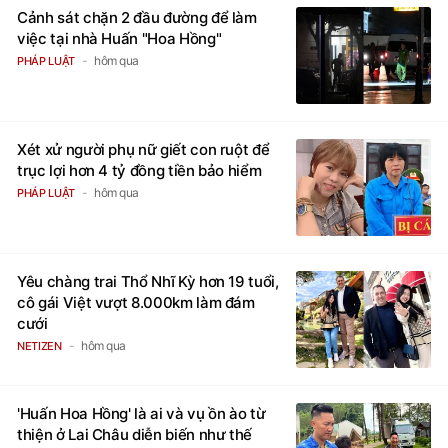
Cảnh sát chặn 2 đầu đường để làm
việc tại nhà Huấn "Hoa Hồng"
hôm qua
PHÁP LUẬT
Xét xử người phụ nữ giết con ruột để
trục lợi hơn 4 tỷ đồng tiền bảo hiểm
hôm qua
PHÁP LUẬT
Yêu chàng trai Thổ Nhĩ Kỳ hơn 19 tuổi,
cô gái Việt vượt 8.000km làm đám
cưới
hôm qua
NETIZEN
'Huấn Hoa Hồng' là ai và vụ ồn ào từ
thiện ở Lai Châu diễn biến như thế