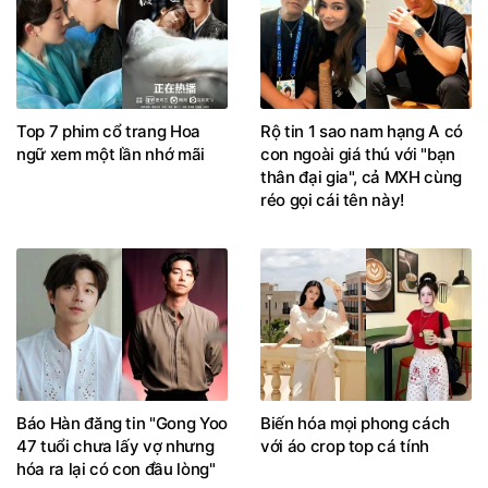
Top 7 phim cổ trang Hoa
Rộ tin 1 sao nam hạng A có
ngữ xem một lần nhớ mãi
con ngoài giá thú với "bạn
thân đại gia", cả MXH cùng
réo gọi cái tên này!
Báo Hàn đăng tin "Gong Yoo
Biến hóa mọi phong cách
47 tuổi chưa lấy vợ nhưng
với áo crop top cá tính
hóa ra lại có con đầu lòng"