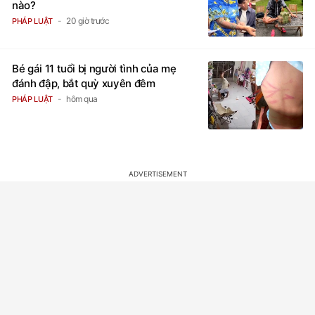
nào?
20 giờ trước
PHÁP LUẬT
Bé gái 11 tuổi bị người tình của mẹ
đánh đập, bắt quỳ xuyên đêm
hôm qua
PHÁP LUẬT