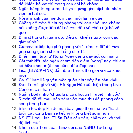
đó khiến bố vợ chỉ mong con gái bỏ chồng
Ngân hàng trung ương Libya ngừng giao dịch do nhân
viên bị bắt cóc
Nỗi ám ảnh của mẹ đơn thân mỗi lần về quê
Chồng để mèo ở chung phòng với con nhỏ, mẹ chồng
nói không được liền dắt cả con dâu và cháu nội bỏ về
quê
Bí mật trong túi gấm đỏ: Điều gì khiến người con dâu
giật mình?
Gumayusi tiếp tục phũ phàng với "tướng ruột" dù vừa
góp công giành chiến thắng cho T1
Bí ẩn 'hiện tượng' Nong Noey đang gây sốt cõi mạng
Cắt thử kiểu tóc ngắn chạm đến điểm "vàng" này, chị em
sở hữu dáng mặt nào cũng đều đẹp sang
Lisa (BLACKPINK) dẫn đầu iTunes thế giới với ca khúc
mới
Ca sĩ Jimmii Nguyễn mặc quần như váy lên sân khấu
Đức Trí nói gì về việc Hồ Ngọc Hà xuất hiện trong Live
Concert cá nhân?
Ngắm body như 'chứa lửa' của hot girl 'Tuyệt tình cốc'
5 món đồ tối màu nên sắm vào mùa thu để phong cách
sang trọng hơn
5 kiểu tóc đẹp khi để mái bay, giúp thon mặt và "hack"
tuổi, cắt xong bạn sẽ tiếc vì không biết sớm hơn
NSƯT Hoài Linh: 'Tuấn Trần cầu tiến, chăm chỉ và thái
độ tích cực'
Nhóm của Tiến Luật, Binz đối đầu NSND Tự Long,
Soobin