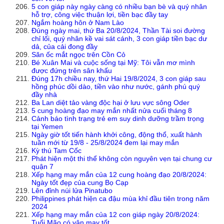
5 con giáp này ngày càng có nhiều bạn bè và quý nhân
hỗ trợ, công việc thuận lợi, tiền bạc đầy tay
Ngắm hoàng hôn ở Nam Lào
Đúng ngày mai, thứ Ba 20/8/2024, Thần Tài soi đường
chỉ lối, quý nhân kề vai sát cánh, 3 con giáp tiền bạc dư
dả, của cải đong đầy
Săn ốc mắt ngọc trên Cồn Cỏ
Bé Xuân Mai và cuộc sống tại Mỹ: Tôi vẫn mơ mình
được đứng trên sân khấu
Đúng 17h chiều nay, thứ Hai 19/8/2024, 3 con giáp sau
hồng phúc dồi dào, tiền vào như nước, gánh phú quý
đầy nhà
Ba Lan diệt tảo vàng độc hại ở lưu vực sông Oder
5 cung hoàng đạo may mắn nhất nửa cuối tháng 8
Cảnh báo tình trạng trẻ em suy dinh dưỡng trầm trọng
tại Yemen
Ngày giờ tốt tiến hành khởi công, động thổ, xuất hành
tuần mới từ 19/8 - 25/8/2024 đem lại may mắn
Kỳ thú Tam Cốc
Phát hiện một thi thể không còn nguyên vẹn tại chung cư
quận 7
Xếp hạng may mắn của 12 cung hoàng đạo 20/8/2024:
Ngày tốt đẹp của cung Bọ Cạp
Lên đỉnh núi lửa Pinatubo
Philippines phát hiện ca đậu mùa khỉ đầu tiên trong năm
2024
Xếp hạng may mắn của 12 con giáp ngày 20/8/2024:
Tuổi Mão có vận may tốt