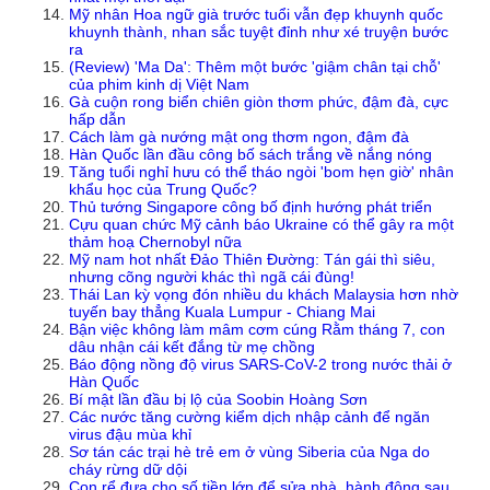
Mỹ nhân Hoa ngữ già trước tuổi vẫn đẹp khuynh quốc
khuynh thành, nhan sắc tuyệt đỉnh như xé truyện bước
ra
(Review) 'Ma Da': Thêm một bước 'giậm chân tại chỗ'
của phim kinh dị Việt Nam
Gà cuộn rong biển chiên giòn thơm phức, đậm đà, cực
hấp dẫn
Cách làm gà nướng mật ong thơm ngon, đậm đà
Hàn Quốc lần đầu công bố sách trắng về nắng nóng
Tăng tuổi nghỉ hưu có thể tháo ngòi 'bom hẹn giờ' nhân
khẩu học của Trung Quốc?
Thủ tướng Singapore công bố định hướng phát triển
Cựu quan chức Mỹ cảnh báo Ukraine có thể gây ra một
thảm hoạ Chernobyl nữa
Mỹ nam hot nhất Đảo Thiên Đường: Tán gái thì siêu,
nhưng cõng người khác thì ngã cái đùng!
Thái Lan kỳ vọng đón nhiều du khách Malaysia hơn nhờ
tuyến bay thẳng Kuala Lumpur - Chiang Mai
Bận việc không làm mâm cơm cúng Rằm tháng 7, con
dâu nhận cái kết đắng từ mẹ chồng
Báo động nồng độ virus SARS-CoV-2 trong nước thải ở
Hàn Quốc
Bí mật lần đầu bị lộ của Soobin Hoàng Sơn
Các nước tăng cường kiểm dịch nhập cảnh để ngăn
virus đậu mùa khỉ
Sơ tán các trại hè trẻ em ở vùng Siberia của Nga do
cháy rừng dữ dội
Con rể đưa cho số tiền lớn để sửa nhà, hành động sau