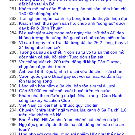
đất bí ẩn tại Ấn Độ
Khách mê mẩn đảo Bình Hưng, ăn hải sản, tôm hùm chỉ
150.000 đồng/người
Trải nghiệm ngắm cảnh Hạ Long trên du thuyền hiện đại
Khách thích thú ngắm san hô, chụp ảnh "sống ảo" dưới
đáy biển ở Bình Thuận
Bí quyết giảm 4kg trong một ngày của "nữ thần AI" đẹp
không tưởng, ăn uống thả ga vẫn chuẩn dáng siêu mẫu
Vì sao 1 ngày trên Trái đất từng dài tới 26,2 tiếng, thay vì
24 tiếng như hiện tại?
Tưởng cá sấu đã chết, 4 con sư tử vô tư ăn thịt con mồi,
đột nhiên cá sấu hồi sinh: Tung đòn sấm sét
Vợ chồng Việt chi 200 triệu đồng đi khắp Tân Cương,
chụp ảnh đẹp như tranh
Ảnh vui 19-8: Độc lạ nhà trọ chỉ vừa đủ cho... cái chân
Vườn quốc gia ở Brazil gây sốt với sa mạc và đầm lầy
tồn tại song song
Làng văn hóa nằm giữa khu bảo tồn sim tại A Lưới
Gần 53.000 ca mắc sốt xuất huyết trên cả nước
Khám phá thiên đường du lịch Nha Trang - Cam Ranh
cùng Luxury Vacation Club
Việt Nam có loại hạt là 'thuốc quý' cho tim
Chuyến "chữa lành" ngắm mùa lúa xanh ở Sa Pa chỉ 1,8
triệu của khách Hà Nội
Báo Ấn Độ: Hội An như 'nam châm' hút khách du lịch
Ngộ độc gan cấp do thuốc hạ sốt, dùng thế nào cho an
toàn?
Ứng phó với cơn đau ở người nhiễm HIV như thế nào?