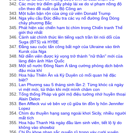
Các mức trừ điểm giấy phép lái xe do vi phạm nồng độ
cồn theo đề xuất của Bộ Công an
Một tuần bận rộn của ứng cử viên Donald Trump
Nga yêu cầu Đức điều tra các vụ nổ đường ống Dòng
chảy phương Bắc
Phát hiện xác chiến hạm bị chìm trong Chiến tranh Thế
giới thứ nhất
Cảnh sát chính thức lên tiếng vạch trần lời nói dối của
Suga (BTS) và HYBE
Đằng sau cuộc tấn công bất ngờ của Ukraine vào tỉnh
Kursk của Nga
Nữ diễn viên được kỳ vọng trở thành "nữ thần" mới của
làng điện ảnh Hàn Quốc
Một số nước Đông Nam Á tăng cường phòng dịch bệnh
đậu mùa khỉ
Hoa hậu Thiên Ân và Kỳ Duyên có mối quan hệ đặc
biệt?
Lan Phương sau 5 tháng sinh lần 2: Từng khóc cả ngày
vì mệt mỏi, tủi thân khi một mình chăm con
Tổng thống Pháp và giới mộ điệu tưởng nhớ huyền thoại
Alain Delon
Ben Affleck vui vẻ bên vợ cũ giữa tin đồn ly hôn Jennifer
Lopez
Chìm du thuyền hạng sang ngoài khơi Sicily, nhiều người
mất tích
Hoa hậu Thanh Hà ngày đầu làm sinh viên, tiết lộ lý do
không vào showbiz
Chi Pu khoe nhan sắc quyến rũ trong váy cưới xuyên