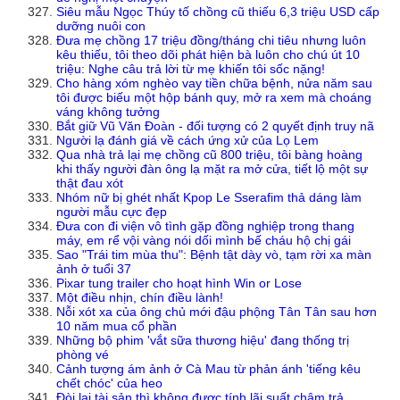
Siêu mẫu Ngọc Thúy tố chồng cũ thiếu 6,3 triệu USD cấp
dưỡng nuôi con
Đưa mẹ chồng 17 triệu đồng/tháng chi tiêu nhưng luôn
kêu thiếu, tôi theo dõi phát hiện bà luôn cho chú út 10
triệu: Nghe câu trả lời từ mẹ khiến tôi sốc nặng!
Cho hàng xóm nghèo vay tiền chữa bệnh, nửa năm sau
tôi được biếu một hộp bánh quy, mở ra xem mà choáng
váng không tưởng
Bắt giữ Vũ Văn Đoàn - đối tượng có 2 quyết định truy nã
Người lạ đánh giá về cách ứng xử của Lọ Lem
Qua nhà trả lại mẹ chồng cũ 800 triệu, tôi bàng hoàng
khi thấy người đàn ông lạ mặt ra mở cửa, tiết lộ một sự
thật đau xót
Nhóm nữ bị ghét nhất Kpop Le Sserafim thả dáng làm
người mẫu cực đẹp
Đưa con đi viện vô tình gặp đồng nghiệp trong thang
máy, em rể vội vàng nói dối mình bế cháu hộ chị gái
Sao "Trái tim mùa thu": Bệnh tật dày vò, tạm rời xa màn
ảnh ở tuổi 37
Pixar tung trailer cho hoạt hình Win or Lose
Một điều nhịn, chín điều lành!
Nỗi xót xa của ông chủ mới đậu phộng Tân Tân sau hơn
10 năm mua cổ phần
Những bộ phim 'vắt sữa thương hiệu' đang thống trị
phòng vé
Cảnh tượng ám ảnh ở Cà Mau từ phản ánh 'tiếng kêu
chết chóc' của heo
Đòi lại tài sản thì không được tính lãi suất chậm trả