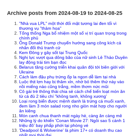
Archive posts from 2024-08-19 to 2024-08-25
"Nhà vua LPL" một thời đối mặt tương lai đen tối vì
thương vụ "thảm họa"
Tổng thống Nga bổ nhiệm một số vị trí quan trọng trong
chính phủ
Ông Donald Trump chuyển hướng sang công kích cá
nhân đối thủ tranh cử
Kem Đông y gây sốt tại Trung Quốc
Nghị lực vượt qua dông bão của nữ sinh Lê Thảo Duyên
lay động trái tim bạn đọc
Belarus tăng cường triển khai quân đội tới biên giới với
Ukraine
Cách làm đậu phụ trứng ốp la ngon dễ làm tại nhà
Luộc thịt lợn hay bị thâm xỉn, nhớ bỏ thêm thứ này vào
nồi miếng nào cũng trắng, mềm thơm nức mũi
Cô gái trẻ thông thái chia sẻ cách chế biến loạt món ăn
từ cá đủ 2 tiêu chí "không tanh, không xương'
Loại rong biển được mệnh danh là trứng cá muối xanh,
đem làm 3 món salad rong nho giòn mát hợp cho người
ăn kiêng
Món canh chua thanh mát ngày hè, càng ăn càng mê
Những lý do khiến 'Conan Movie 27: Ngôi sao 5 cánh 1
triệu đô' bay phấp phới tại phòng vé
'Deadpool & Wolverine' là phim 17+ có doanh thu cao
nhất mọi thời đại