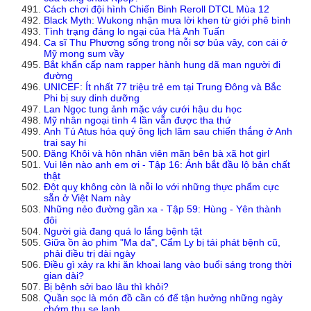
Cách chơi đội hình Chiến Binh Reroll DTCL Mùa 12
Black Myth: Wukong nhận mưa lời khen từ giới phê bình
Tình trạng đáng lo ngại của Hà Anh Tuấn
Ca sĩ Thu Phương sống trong nỗi sợ bủa vây, con cái ở
Mỹ mong sum vầy
Bắt khẩn cấp nam rapper hành hung dã man người đi
đường
UNICEF: Ít nhất 77 triệu trẻ em tại Trung Đông và Bắc
Phi bị suy dinh dưỡng
Lan Ngọc tung ảnh mặc váy cưới hậu du học
Mỹ nhân ngoại tình 4 lần vẫn được tha thứ
Anh Tú Atus hóa quý ông lịch lãm sau chiến thắng ở Anh
trai say hi
Đăng Khôi và hôn nhân viên mãn bên bà xã hot girl
Vui lên nào anh em ơi - Tập 16: Ánh bắt đầu lộ bản chất
thật
Đột quỵ không còn là nỗi lo với những thực phẩm cực
sẵn ở Việt Nam này
Những nẻo đường gần xa - Tập 59: Hùng - Yên thành
đôi
Người già đang quá lo lắng bệnh tật
Giữa ồn ào phim "Ma da", Cẩm Ly bị tái phát bệnh cũ,
phải điều trị dài ngày
Điều gì xảy ra khi ăn khoai lang vào buổi sáng trong thời
gian dài?
Bị bệnh sởi bao lâu thì khỏi?
Quần sọc là món đồ cần có để tận hưởng những ngày
chớm thu se lạnh