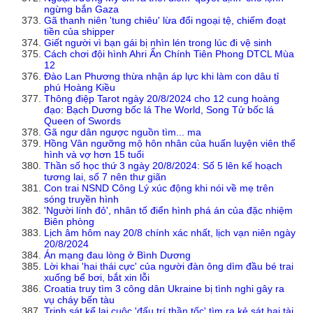
ngừng bắn Gaza
Gã thanh niên 'tung chiêu' lừa đổi ngoại tệ, chiếm đoạt
tiền của shipper
Giết người vì bạn gái bị nhìn lén trong lúc đi vệ sinh
Cách chơi đội hình Ahri Ẩn Chính Tiên Phong DTCL Mùa
12
Đào Lan Phương thừa nhận áp lực khi làm con dâu tỉ
phú Hoàng Kiều
Thông điệp Tarot ngày 20/8/2024 cho 12 cung hoàng
đạo: Bạch Dương bốc lá The World, Song Tử bốc lá
Queen of Swords
Gã ngư dân ngược nguồn tìm... ma
Hồng Vân ngưỡng mộ hôn nhân của huấn luyện viên thể
hình và vợ hơn 15 tuổi
Thần số học thứ 3 ngày 20/8/2024: Số 5 lên kế hoạch
tương lai, số 7 nên thư giãn
Con trai NSND Công Lý xúc động khi nói về mẹ trên
sóng truyền hình
'Người lính đỏ', nhân tố điển hình phá án của đặc nhiệm
Biên phòng
Lịch âm hôm nay 20/8 chính xác nhất, lịch vạn niên ngày
20/8/2024
Án mạng đau lòng ở Bình Dương
Lời khai 'hai thái cực' của người đàn ông dìm đầu bé trai
xuống bể bơi, bắt xin lỗi
Croatia truy tìm 3 công dân Ukraine bị tình nghi gây ra
vụ cháy bến tàu
Trinh sát kể lại cuộc 'đấu trí thần tốc' tìm ra kẻ sát hại tài