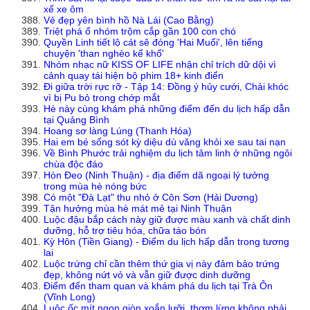
xế xe ôm
Vẻ đẹp yên bình hồ Nà Lái (Cao Bằng)
Triệt phá ổ nhóm trộm cắp gần 100 con chó
Quyền Linh tiết lộ cát sê đóng 'Hai Muối', lên tiếng
chuyện 'than nghèo kể khổ'
Nhóm nhạc nữ KISS OF LIFE nhận chỉ trích dữ dội vì
cảnh quay tái hiện bộ phim 18+ kinh điển
Đi giữa trời rực rỡ - Tập 14: Đồng ý hủy cưới, Chải khóc
vì bị Pu bỏ trong chớp mắt
Hè này cùng khám phá những điểm đến du lịch hấp dẫn
tại Quảng Bình
Hoang sơ làng Lúng (Thanh Hóa)
Hai em bé sống sót kỳ diệu dù văng khỏi xe sau tai nạn
Về Bình Phước trải nghiệm du lịch tâm linh ở những ngôi
chùa độc đáo
Hòn Đeo (Ninh Thuận) - địa điểm dã ngoại lý tưởng
trong mùa hè nóng bức
Có một "Đà Lạt" thu nhỏ ở Côn Sơn (Hải Dương)
Tận hưởng mùa hè mát mẻ tại Ninh Thuận
Luộc đậu bắp cách này giữ được màu xanh và chất dinh
dưỡng, hỗ trợ tiêu hóa, chữa táo bón
Kỳ Hôn (Tiền Giang) - Điểm du lịch hấp dẫn trong tương
lai
Luộc trứng chỉ cần thêm thứ gia vị này đảm bảo trứng
đẹp, không nứt vỏ và vẫn giữ được dinh dưỡng
Điểm đến tham quan và khám phá du lịch tại Trà Ôn
(Vĩnh Long)
Luộc ốc mít ngon giòn xoắn lưỡi, thơm lừng không phải