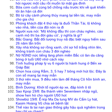
hỏi ngược một câu rồi muốn từ mặt gia đình
Bữa cơm cuối cùng bố chồng nấu trước khi về quê khiến
tôi ân hận cả đời
Bộ tứ cây cảnh phong thủy mang lại tiền tài, may mắn
cho gia chủ
Phòng khách đặt 4 thứ này là đuổi Thần Tài, lộ không
vào nhà, tiền của đội nón ra đi
Người xưa nói: 'Mộ không đầu thì con cháu nghèo, cáo
canh mộ thì ba đời giàu có', ý nghĩa là gì?
Bắc Giang: Bắt đối tượng truy nã đặc biệt nguy hiểm sau
26 năm lẩn trốn
Xây nhà không sợ rồng xanh, chỉ sợ hổ trắng nhìn lên,
không tránh con cháu 3 đời nghèo
Nữ NSND nức tiếng làng phim miền Bắc có làn da căng
bóng ở tuổi U60 nhờ cách này
Tình huống pháp lý vụ 6 người bị hành hung ở Bến xe
Giáp Bát
Chọn hoa cúng Rằm, 3, 5 hay 7 bông mới hút lộc: Đây là
con số mang lại may mắn
3 thứ nên mua, 9 điều nên làm để tháng Cô hồn bình an,
may mắn
Bình Dương: Khởi tố người ép xe, đập kính ô tô
Sao Kpop 19/8: Ba thành viên Seventeen nhập ngũ,
show hẹn hò cho người U50 hot
Showbiz 19/8: Ê-kíp Ma Da tung MV do Cẩm Ly hát,
Kasim Hoàng Vũ chia sẻ bệnh tật
Thế nào là tai nạn giao thông gây hậu quả nghiêm trọng
hay chỉ va chạm?