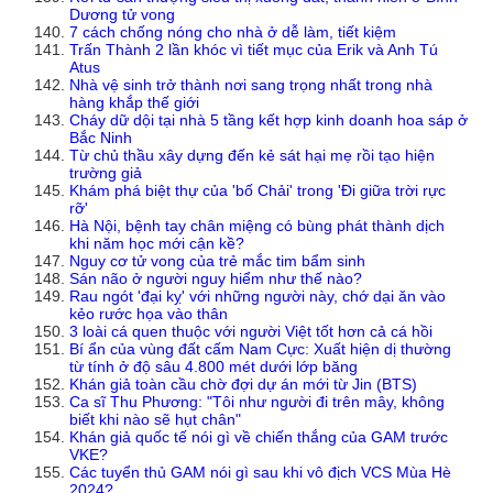
Dương tử vong
7 cách chống nóng cho nhà ở dễ làm, tiết kiệm
Trấn Thành 2 lần khóc vì tiết mục của Erik và Anh Tú
Atus
Nhà vệ sinh trở thành nơi sang trọng nhất trong nhà
hàng khắp thế giới
Cháy dữ dội tại nhà 5 tầng kết hợp kinh doanh hoa sáp ở
Bắc Ninh
Từ chủ thầu xây dựng đến kẻ sát hại mẹ rồi tạo hiện
trường giả
Khám phá biệt thự của 'bố Chải' trong 'Đi giữa trời rực
rỡ'
Hà Nội, bệnh tay chân miệng có bùng phát thành dịch
khi năm học mới cận kề?
Nguy cơ tử vong của trẻ mắc tim bẩm sinh
Sán não ở người nguy hiểm như thế nào?
Rau ngót 'đại kỵ' với những người này, chớ dại ăn vào
kẻo rước họa vào thân
3 loài cá quen thuộc với người Việt tốt hơn cả cá hồi
Bí ẩn của vùng đất cấm Nam Cực: Xuất hiện dị thường
từ tính ở độ sâu 4.800 mét dưới lớp băng
Khán giả toàn cầu chờ đợi dự án mới từ Jin (BTS)
Ca sĩ Thu Phương: "Tôi như người đi trên mây, không
biết khi nào sẽ hụt chân"
Khán giả quốc tế nói gì về chiến thắng của GAM trước
VKE?
Các tuyển thủ GAM nói gì sau khi vô địch VCS Mùa Hè
2024?