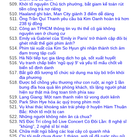
Khởi tố nguyên Chủ tịch phường, bắt giam kế toán rút
tiền công trả nợ riêng
Haaland ghi bàn, Man City giành 3 điểm dễ dàng
Ông Trần Quí Thanh yêu cầu bà Kim Oanh hoàn trả hơn
238 tỷ đồng
Công an TPHCM thông tin vụ thi thể cô gái không
nguyên vẹn ở chung cư
Emily và Gabriel của 'Emily in Paris' trở thành cặp đôi bị
ghét nhất thế giới phim ảnh?
Phim tái xuất của Kim So Hyun ghi nhận thành tích ảm
đạm trong tập cuối
Hà Nội tiếp tục gia tăng dịch ho gà, sốt xuất huyết
Vụ tranh chấp biển 'ngũ quý 9' và yếu tố mấu chốt về
biển số định danh
Bắt giữ đối tượng tổ chức sử dụng ma túy bỏ trốn khỏi
địa phương
Được bố chồng yêu thương như con ruột, ai ngờ 1 lần
bưng đĩa hoa quả lên phòng khách, tôi lặng người phát
hiện sự thật mà ông toan tính phía sau
Lạng Giang: Một nam thanh niên tử vong dưới kênh
Park Shin Hye hóa ác quỷ trong phim mới
Vụ khai thác khoáng sản trái phép ở huyện Hàm Thuận
Bắc: Khởi tố một bị can
Những người không nên ăn cà chua?
NS Đức Trí công bố Live Concert Có Đôi Lần: 8 nghệ sĩ
"khủng", 2 nghệ sĩ bí mật
Chữa mất ngủ bằng các loại cây cỏ quanh nhà
Chị tôi mất chưa được 1 tháng, anh rể đã rước phụ nữ