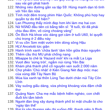
sau vài giờ phát hành
Những nẻo đường gần xa tập 59: Hùng mạnh dạn tỏ tình
với Yên lần nữa
Tình một đêm trong phim Hàn Quốc: Không phù hợp hay
quyền tự do thể hiện?
Lan Phương thấy mình đẹp hơn khi làm mẹ hai con
Nữ NSND đầu tiên có bằng tiến sĩ: "8 tuổi, tôi đã phải
chịu đau đớn, vô cùng choáng váng"
Ôn Bích Hà khoe vóc dáng gợi cảm ở tuổi U60, bí quyết
chú trọng ở 2 điều này
Vi vu cồn Sơn miệt vườn trên dòng sông Hậu
HLV Ancelotti tức giận
Hành trình xanh 'chữa lành' tâm hồn giữa thảo nguyên
Thêm cầu thủ MU phải chống nạng
Mbappe bị chê là 'Hazard mới' khi ra mắt La Liga
Vượt đèo 'sừng trời', ngắm núi rừng Yên Bái
Khám phá thành phố cổ nguyên vẹn suốt 2.000 năm
Chợ phiên 'Chủ nhật' ở Kiên Giang Nét đẹp mộc mạc
của vùng đất Tây Nam Bộ
Mùa lúa xanh tại thôn Lùng Tao dưới chân núi Tây Côn
Lĩnh
Váy suông giấu dáng, vừa phóng khoáng vừa đậm chất
thơ
Quảng Nam: Cha mẹ mắc bệnh hiểm nghèo, con chết
đuối khi tắm kênh
Người đàn ông xây dựng thành phố bí mật chuẩn bị cho
'ngày tận thế'
Rơi từ sân thượng siêu thị xuống đất, thanh niên ở Bình