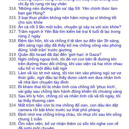
chị ấy tôi rụng rời tay chân
'Những nẻo đường gần xa' tập 59: Yên chính thức làm
bạn gái Hùng?
3 loại thực phẩm không nên hâm nóng lại vì không tốt
cho sức khỏe
Ăn cà rốt 3 lần một tuần, chuyện gì xảy ra với sức khỏe?
Trăm người ở Yên Bái tìm kiếm bé trai 6 tuổi đi lạc trong
rừng 2 ngày
Đêm tân hôn, tôi và chồng tỉ tê tâm sự đến tận 3h sáng,
đến sáng ngủ dậy đã thấy bố mẹ chồng xông vào phòng
đứng 'chết trân' trước giường
Quân đội Israel đã đạt đến 'giới hạn' ở Gaza?
Nghi chồng ngoại tình, tôi đẻ rơi con bên lề đường khi
trên đường theo dõi chồng, khi vào viện cả hai nhìn nhau
xấu hổ vì một điều bất ngờ
Làm về lúc tờ mờ sáng, tôi rón rén vào phòng ngủ sợ vợ
thức giấc, ngờ đâu lại thấy được cảnh em đưa nhân tình
về nhà làm chuyện tày đình
Đi khám thai tôi bị nhân tình của chồng bồ 'phục kích',
vài giây sau chồng làm hành động khiến tôi choáng váng
Sau khi ly hôn, chồng cũ và nhân tình cãi vã tối ngày, tôi
lại thấy thương cảm
Mất trộm tiền còn bị mẹ chồng đổ oan, con dâu lén đặt
camera rồi bật khóc trước sự thật phũ phàng
Định nhờ mẹ chồng trông cháu, tôi nhụt chí sau khi sống
chung 1 tuần
Ốm nằm viện, bố vợ nhận thêm cú sốc khi nghe con rể
đề nghị một chuyện