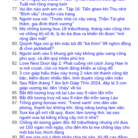
Tuất mở rộng mạng lưới
Vui lên nào anh em ơi - Tập 16: Tiến ghen khi Thu nhờ
"Bính vẩu" chuyển cửa hàng
Người xưa nói: "Trước nhà có cây vàng, Thần Tài ghé
thăm, gia đình thịnh vượng"
Mẹ chồng lương hưu 18 triệu/tháng, tháng nào cũng cho
vợ chồng tôi số lẻ, lý do bà đưa ra khiến tôi được "mở
rộng tầm mắt"
Quỳnh Nga nói gì khi mặc bộ đồ "bà thím" 99 nghìn đồng
đi chơi pickleball?
Người sinh vào 5 khung giờ này không giàu sang cũng
phú quý, cả đời quý nhân phù trợ
Love Next Door tập 2: Phát cuồng với cách Jung Hae In
si mê crush, còn có hành động khiến ai cũng đổ
3 con giáp hiếu thảo này trong 2 năm tới thành công tột
bậc, kiếm được nhiều tiền, tình duyên cũng viên mãn
Sau Rằm tháng 7 âm lịch Giáp Thìn 2024, đây là 3 con
giáp vượng tài, tiền 'chảy' về túi
Bắt đối tượng truy nã tại Lào sau 9 năm lẩn trốn
Bắt đối tượng truy nã sau 9 năm lẩn trốn sang Lào
Trồng gừng bonsai mini: 'Trend xanh' cho dân văn
phòng, thanh lọc không khí, tăng năng lượng làm việc
Xưa kia gỗ mít rất quý, được làm tượng thờ, tại sao
người xưa lại kiêng trồng cây mít ở nhà?
Chồng tôi lương giám đốc 40 triệu/tháng nhưng chỉ đưa
vợ 150 ngàn mỗi ngày, cho đến khi bị mẹ chồng dạy cho
một bài học thích đáng
Bố mẹ vừa nói ý định phân chia tài sản, tôi đã cay đắng