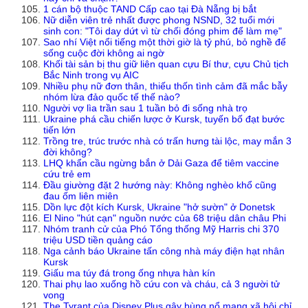
1 cán bộ thuộc TAND Cấp cao tại Đà Nẵng bị bắt
Nữ diễn viên trẻ nhất được phong NSND, 32 tuổi mới
sinh con: "Tôi day dứt vì từ chối đóng phim để làm mẹ"
Sao nhí Việt nổi tiếng một thời giờ là tỷ phú, bỏ nghề để
sống cuộc đời không ai ngờ
Khối tài sản bị thu giữ liên quan cựu Bí thư, cựu Chủ tịch
Bắc Ninh trong vụ AIC
Nhiều phụ nữ đơn thân, thiếu thốn tình cảm đã mắc bẫy
nhóm lừa đảo quốc tế thế nào?
Người vợ lìa trần sau 1 tuần bỏ đi sống nhà trọ
Ukraine phá cầu chiến lược ở Kursk, tuyến bố đạt bước
tiến lớn
Trồng tre, trúc trước nhà có trấn hưng tài lộc, may mắn 3
đời không?
LHQ khẩn cầu ngừng bắn ở Dải Gaza để tiêm vaccine
cứu trẻ em
Đầu giường đặt 2 hướng này: Không nghèo khổ cũng
đau ốm liên miên
Dồn lực đột kích Kursk, Ukraine "hở sườn" ở Donetsk
El Nino "hút cạn" nguồn nước của 68 triệu dân châu Phi
Nhóm tranh cử của Phó Tổng thống Mỹ Harris chi 370
triệu USD tiền quảng cáo
Nga cảnh báo Ukraine tấn công nhà máy điện hạt nhân
Kursk
Giấu ma túy đá trong ống nhựa hàn kín
Thai phụ lao xuống hồ cứu con và cháu, cả 3 người tử
vong
The Tyrant của Disney Plus gây bùng nổ mạng xã hội chỉ