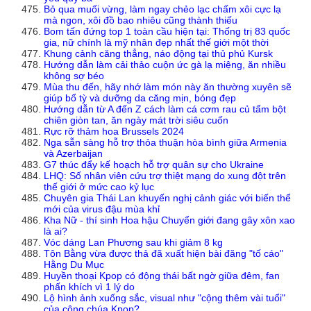
Bỏ qua muối vừng, làm ngay chẻo lạc chấm xôi cực lạ
mà ngon, xôi đồ bao nhiêu cũng thành thiếu
Bom tấn đứng top 1 toàn cầu hiện tại: Thống trị 83 quốc
gia, nữ chính là mỹ nhân đẹp nhất thế giới một thời
Khung cảnh căng thẳng, náo động tại thủ phủ Kursk
Hướng dẫn làm cải thảo cuộn ức gà lạ miệng, ăn nhiều
không sợ béo
Mùa thu đến, hãy nhớ làm món này ăn thường xuyên sẽ
giúp bổ tỳ và dưỡng da căng mịn, bóng đẹp
Hướng dẫn từ A đến Z cách làm cá cơm rau củ tẩm bột
chiên giòn tan, ăn ngày mát trời siêu cuốn
Rực rỡ thảm hoa Brussels 2024
Nga sẵn sàng hỗ trợ thỏa thuận hòa bình giữa Armenia
và Azerbaijan
G7 thúc đẩy kế hoạch hỗ trợ quân sự cho Ukraine
LHQ: Số nhân viên cứu trợ thiệt mạng do xung đột trên
thế giới ở mức cao kỷ lục
Chuyên gia Thái Lan khuyến nghị cảnh giác với biến thể
mới của virus đậu mùa khỉ
Kha Nữ - thí sinh Hoa hậu Chuyển giới đang gây xôn xao
là ai?
Vóc dáng Lan Phương sau khi giảm 8 kg
Tôn Bằng vừa được thả đã xuất hiện bài đăng "tố cáo"
Hằng Du Mục
Huyền thoại Kpop có động thái bất ngờ giữa đêm, fan
phấn khích vì 1 lý do
Lộ hình ảnh xuống sắc, visual như "cộng thêm vài tuổi"
của công chúa Kpop?