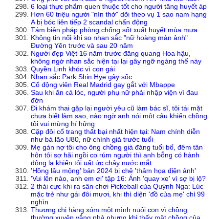
6 loại thực phẩm quen thuộc tốt cho người tăng huyết áp
Hơn 60 triệu người "nín thở" dõi theo vụ 1 sao nam hạng
A bị bóc liên tiếp 2 scandal chấn động
Tám biện pháp phòng chống sốt xuất huyết mùa mưa
Không tin nổi khi so nhan sắc "nữ hoàng màn ảnh"
Đường Yên trước và sau 20 năm
Người đẹp Việt 16 năm trước đăng quang Hoa hậu,
không ngờ nhan sắc hiện tại lại gây ngỡ ngàng thế này
Quyền Linh khóc vì con gái
Nhan sắc Park Shin Hye gây sốc
Cổ động viên Real Madrid gay gắt với Mbappe
Sau khi ăn cá lóc, người phụ nữ phải nhập viện vì đau
đớn
Đi khám thai gặp lại người yêu cũ làm bác sĩ, tôi tái mặt
chưa biết làm sao, nào ngờ anh nói một câu khiến chồng
tôi vui mừng hí hửng
Cặp đôi cổ trang thất bại nhất hiện tại: Nam chính diễn
như bà lão U80, nữ chính già trước tuổi
Mẹ gán nợ tôi cho ông chồng già đáng tuổi bố, đêm tân
hôn tôi sợ hãi ngồi co rúm người thì anh bỗng có hành
động lạ khiến tôi uất ức chảy nước mắt
'Hồng lâu mộng' bản 2024 bị chê 'thảm họa điện ảnh'
'Vui lên nào, anh em ơi' tập 16: Ánh 'quay xe' vì sợ bị lộ?
2 thái cực khi ra sân chơi Pickeball của Quỳnh Nga: Lúc
mặc trẻ như gái đôi mươi, khi thì diện 'đồ của mẹ' chỉ 99
nghìn
Thương chị hàng xóm một mình nuôi con vì chồng
thường xuyên vắng nhà nhưng khi thấy mặt chồng của