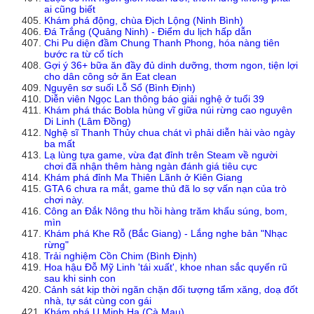
ai cũng biết
Khám phá động, chùa Địch Lộng (Ninh Bình)
Đá Trắng (Quảng Ninh) - Điểm du lịch hấp dẫn
Chi Pu diện đầm Chung Thanh Phong, hóa nàng tiên
bước ra từ cổ tích
Gợi ý 36+ bữa ăn đầy đủ dinh dưỡng, thơm ngon, tiện lợi
cho dân công sở ăn Eat clean
Nguyên sơ suối Lỗ Sổ (Bình Định)
Diễn viên Ngọc Lan thông báo giải nghệ ở tuổi 39
Khám phá thác Bobla hùng vĩ giữa núi rừng cao nguyên
Di Linh (Lâm Đồng)
Nghệ sĩ Thanh Thủy chua chát vì phải diễn hài vào ngày
ba mất
Lạ lùng tựa game, vừa đạt đỉnh trên Steam về người
chơi đã nhận thêm hàng ngàn đánh giá tiêu cực
Khám phá đỉnh Ma Thiên Lãnh ở Kiên Giang
GTA 6 chưa ra mắt, game thủ đã lo sợ vấn nạn của trò
chơi này.
Công an Đắk Nông thu hồi hàng trăm khẩu súng, bom,
mìn
Khám phá Khe Rỗ (Bắc Giang) - Lắng nghe bản "Nhạc
rừng"
Trải nghiệm Cồn Chim (Bình Định)
Hoa hậu Đỗ Mỹ Linh 'tái xuất', khoe nhan sắc quyến rũ
sau khi sinh con
Cảnh sát kịp thời ngăn chặn đối tượng tẩm xăng, doạ đốt
nhà, tự sát cùng con gái
Khám phá U Minh Hạ (Cà Mau)