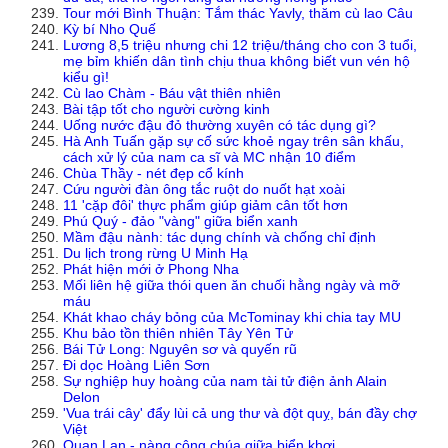
Tour mới Bình Thuận: Tắm thác Yavly, thăm cù lao Câu
Kỳ bí Nho Quế
Lương 8,5 triệu nhưng chi 12 triệu/tháng cho con 3 tuổi,
mẹ bỉm khiến dân tình chịu thua không biết vun vén hộ
kiểu gì!
Cù lao Chàm - Báu vật thiên nhiên
Bài tập tốt cho người cường kinh
Uống nước đậu đỏ thường xuyên có tác dụng gì?
Hà Anh Tuấn gặp sự cố sức khoẻ ngay trên sân khấu,
cách xử lý của nam ca sĩ và MC nhận 10 điểm
Chùa Thầy - nét đẹp cổ kính
Cứu người đàn ông tắc ruột do nuốt hạt xoài
11 'cặp đôi' thực phẩm giúp giảm cân tốt hơn
Phú Quý - đảo "vàng" giữa biển xanh
Mầm đậu nành: tác dụng chính và chống chỉ định
Du lịch trong rừng U Minh Hạ
Phát hiện mới ở Phong Nha
Mối liên hệ giữa thói quen ăn chuối hằng ngày và mỡ
máu
Khát khao cháy bỏng của McTominay khi chia tay MU
Khu bảo tồn thiên nhiên Tây Yên Tử
Bái Tử Long: Nguyên sơ và quyến rũ
Đi dọc Hoàng Liên Sơn
Sự nghiệp huy hoàng của nam tài tử điện ảnh Alain
Delon
'Vua trái cây' đẩy lùi cả ung thư và đột quỵ, bán đầy chợ
Việt
Quan Lạn - nàng công chúa giữa biển khơi