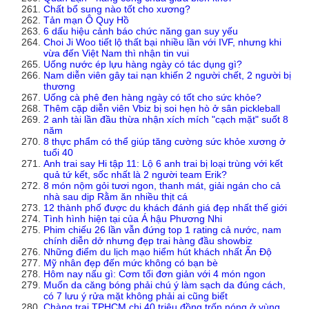
Chất bổ sung nào tốt cho xương?
Tản mạn Ô Quy Hồ
6 dấu hiệu cảnh báo chức năng gan suy yếu
Choi Ji Woo tiết lộ thất bại nhiều lần với IVF, nhưng khi
vừa đến Việt Nam thì nhận tin vui
Uống nước ép lựu hàng ngày có tác dụng gì?
Nam diễn viên gây tai nạn khiến 2 người chết, 2 người bị
thương
Uống cà phê đen hàng ngày có tốt cho sức khỏe?
Thêm cặp diễn viên Vbiz bị soi hẹn hò ở sân pickleball
2 anh tài lần đầu thừa nhận xích mích "cạch mặt" suốt 8
năm
8 thực phẩm có thể giúp tăng cường sức khỏe xương ở
tuổi 40
Anh trai say Hi tập 11: Lộ 6 anh trai bị loại trùng với kết
quả tứ kết, sốc nhất là 2 người team Erik?
8 món nộm gỏi tươi ngon, thanh mát, giải ngán cho cả
nhà sau dịp Rằm ăn nhiều thịt cá
12 thành phố được du khách đánh giá đẹp nhất thế giới
Tình hình hiện tại của Á hậu Phương Nhi
Phim chiếu 26 lần vẫn đứng top 1 rating cả nước, nam
chính diễn dở nhưng đẹp trai hàng đầu showbiz
Những điểm du lịch mạo hiểm hút khách nhất Ấn Độ
Mỹ nhân đẹp đến mức không có bạn bè
Hôm nay nấu gì: Cơm tối đơn giản với 4 món ngon
Muốn da căng bóng phải chú ý làm sạch da đúng cách,
có 7 lưu ý rửa mặt không phải ai cũng biết
Chàng trai TPHCM chi 40 triệu đồng trốn nóng ở vùng