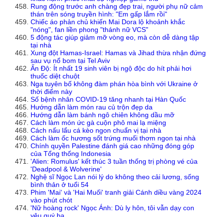
Rung động trước anh chàng đẹp trai, người phụ nữ cảm
thán trên sóng truyền hình: "Em gấp lắm rồi"
Chiếc áo phản chủ khiến Mai Dora lộ khoảnh khắc
"nóng", fan liền phong "thánh nữ VCS"
5 động tác giúp giảm mỡ vòng eo, mà còn dễ dàng tập
tại nhà
Xung đột Hamas-Israel: Hamas và Jihad thừa nhận đứng
sau vụ nổ bom tại Tel Aviv
Ấn Độ: Ít nhất 19 sinh viên bị ngộ độc do hít phải hơi
thuốc diệt chuột
Nga tuyên bố không đàm phán hòa bình với Ukraine ở
thời điểm này
Số bệnh nhân COVID-19 tăng nhanh tại Hàn Quốc
Hướng dẫn làm món rau củ trộn đẹp da
Hướng dẫn làm bánh ngô chiên không dầu mỡ
Cách làm món ức gà cuộn phô mai lạ miệng
Cách nấu lẩu cá kèo ngon chuẩn vị tại nhà
Cách làm ốc hương sốt trứng muối thơm ngon tại nhà
Chính quyền Palestine đánh giá cao những đóng góp
của Tổng thống Indonesia
'Alien: Romulus' kết thúc 3 tuần thống trị phòng vé của
'Deadpool & Wolverine'
Nghệ sĩ Ngọc Lan nói lý do không theo cải lương, sống
bình thản ở tuổi 54
Phim 'Mai' và 'Hai Muối' tranh giải Cánh diều vàng 2024
vào phút chót
'Nữ hoàng rock' Ngọc Ánh: Dù ly hôn, tôi vẫn dạy con
yêu quý ba