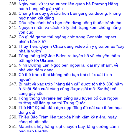
Ngày mai, xử vụ youtuber liên quan bà Phương Hằng
hành hung nữ giáo viên
Chàng trai quỳ gối cầu hôn bạn gái giữa đường, không
ngờ nhận kết đắng
Dấu hiệu cảnh báo bạn nên dừng uống thuốc tránh thai
Nguyên nhân và cách xử lý tình trạng kem chống nắng
vón cục
Có gì để game thủ ngóng chờ trong Genshin Impact
phiên bản 3.5?
Thùy Tiên, Quỳnh Châu đăng video ẩn ý giữa ồn ào "cây
nhà lá vườn"
Tổng thống Mỹ Joe Biden ra tuyên bố về chuyến thăm
bất ngờ tới Ukraine
Ninh Dương Lan Ngọc bên ngoài là "đại mỹ nhân", về
nhà vẫn đảm đang
Có thể tránh thai không nếu bạn trai chỉ x.uất t.inh
ngoài?
Bí mật về xác ướp "nàng tiên cá" được tôn thờ 300 năm
ở Nhật Bản cuối cùng cũng được giải mã: Sự thật vô
cùng gây sốc
Tổng thống Ukraine lên tiếng sau tuyên bố của Ngoại
trưởng Mỹ liên quan tới Trung Quốc
Thổ Nhĩ Kỳ bắt đầu dọn dẹp đống đổ nát sau thảm họa
động đất
Thiều Bảo Trâm liên tục xóa hình xăm kỷ niệm, ngày
càng nhuận sắc
Mauritius hủy hàng loạt chuyến bay, tăng cường cảnh
báo bão Freddy