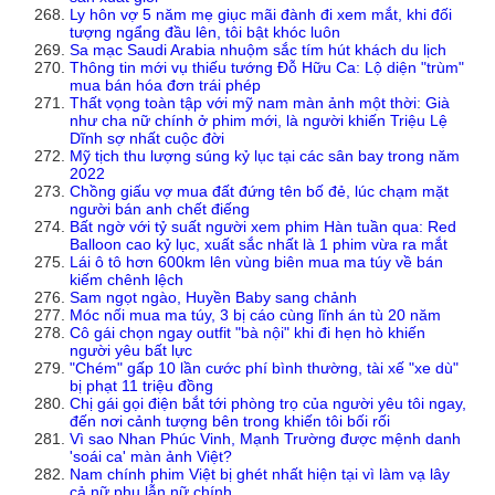
Ly hôn vợ 5 năm mẹ giục mãi đành đi xem mắt, khi đối
tượng ngẩng đầu lên, tôi bật khóc luôn
Sa mạc Saudi Arabia nhuộm sắc tím hút khách du lịch
Thông tin mới vụ thiếu tướng Đỗ Hữu Ca: Lộ diện "trùm"
mua bán hóa đơn trái phép
Thất vọng toàn tập với mỹ nam màn ảnh một thời: Già
như cha nữ chính ở phim mới, là người khiến Triệu Lệ
Dĩnh sợ nhất cuộc đời
Mỹ tịch thu lượng súng kỷ lục tại các sân bay trong năm
2022
Chồng giấu vợ mua đất đứng tên bố đẻ, lúc chạm mặt
người bán anh chết điếng
Bất ngờ với tỷ suất người xem phim Hàn tuần qua: Red
Balloon cao kỷ lục, xuất sắc nhất là 1 phim vừa ra mắt
Lái ô tô hơn 600km lên vùng biên mua ma túy về bán
kiếm chênh lệch
Sam ngọt ngào, Huyền Baby sang chảnh
Móc nối mua ma túy, 3 bị cáo cùng lĩnh án tù 20 năm
Cô gái chọn ngay outfit "bà nội" khi đi hẹn hò khiến
người yêu bất lực
"Chém" gấp 10 lần cước phí bình thường, tài xế "xe dù"
bị phạt 11 triệu đồng
Chị gái gọi điện bắt tới phòng trọ của người yêu tôi ngay,
đến nơi cảnh tượng bên trong khiến tôi bối rối
Vì sao Nhan Phúc Vinh, Mạnh Trường được mệnh danh
'soái ca' màn ảnh Việt?
Nam chính phim Việt bị ghét nhất hiện tại vì làm vạ lây
cả nữ phụ lẫn nữ chính