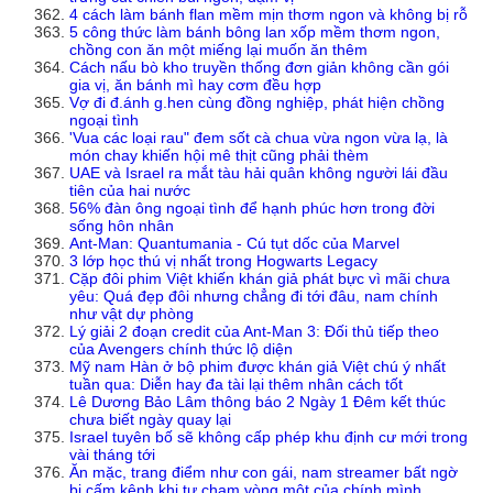
4 cách làm bánh flan mềm mịn thơm ngon và không bị rỗ
5 công thức làm bánh bông lan xốp mềm thơm ngon,
chồng con ăn một miếng lại muốn ăn thêm
Cách nấu bò kho truyền thống đơn giản không cần gói
gia vị, ăn bánh mì hay cơm đều hợp
Vợ đi đ.ánh g.hen cùng đồng nghiệp, phát hiện chồng
ngoại tình
'Vua các loại rau" đem sốt cà chua vừa ngon vừa lạ, là
món chay khiến hội mê thịt cũng phải thèm
UAE và Israel ra mắt tàu hải quân không người lái đầu
tiên của hai nước
56% đàn ông ngoại tình để hạnh phúc hơn trong đời
sống hôn nhân
Ant-Man: Quantumania - Cú tụt dốc của Marvel
3 lớp học thú vị nhất trong Hogwarts Legacy
Cặp đôi phim Việt khiến khán giả phát bực vì mãi chưa
yêu: Quá đẹp đôi nhưng chẳng đi tới đâu, nam chính
như vật dự phòng
Lý giải 2 đoạn credit của Ant-Man 3: Đối thủ tiếp theo
của Avengers chính thức lộ diện
Mỹ nam Hàn ở bộ phim được khán giả Việt chú ý nhất
tuần qua: Diễn hay đa tài lại thêm nhân cách tốt
Lê Dương Bảo Lâm thông báo 2 Ngày 1 Đêm kết thúc
chưa biết ngày quay lại
Israel tuyên bố sẽ không cấp phép khu định cư mới trong
vài tháng tới
Ăn mặc, trang điểm như con gái, nam streamer bất ngờ
bị cấm kênh khi tự chạm vòng một của chính mình