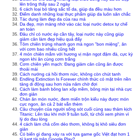
lên trông thấy sau 2 ngày
6 cách loại bỏ tăng sắc tố da, giúp da đều màu hơn
Điểm danh những loại thực phẩm giúp da luôn săn chắc
Tác dụng làm đẹp da của rau má
Da đẹp, mịn màng nhờ vào các loại nước detox tự chế
an toàn
Đâu chỉ có nước ép cần tây, loại nước này cũng giúp
giảm cân làm đẹp hiệu quả đấy
Tôm chiên trứng nhanh gọn mà ngon "bon miệng", ăn
với cơm bao nhiêu cũng hết
4 món chiên mắm với hương vị mặn ngọt đậm đà, cực kỳ
ngon khi ăn cùng cơm trắng
Cơm chiên yến mạch: Đang giảm cân cũng ăn được
thoải mái
Cách nướng cá hồi thơm nức, không còn chút tanh
Endling Extinction Is Forever chính thức có mặt trên nền
tảng di động sau hơn nửa năm chờ đợi
Cách làm bánh bông lan xốp mềm, bông mịn tại nhà cực
đơn giản
Chán ăn món nước, đem miến trộn kiểu này được món
cực ngon, ăn cả 2 bát vẫn thèm
Câu chuyện của người sống sót cuối cùng sau thảm kịch
Titanic: Lên tàu khi mới 9 tuần tuổi, từ chối xem phim vì
lý do đau lòng
4 cách làm chả cốm dẻo thơm, không bị khô siêu đơn
giản
Có biến gì đang xảy ra với tựa game gốc Việt đạt hơn 1
tỷ lượt tải trên Google Play?