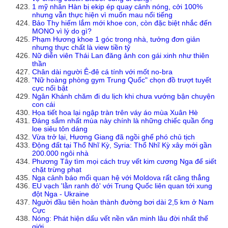
1 mỹ nhân Hàn bị ekip ép quay cảnh nóng, cởi 100%
nhưng vẫn thực hiện vì muốn mau nổi tiếng
Bảo Thy hiếm lắm mới khoe con, còn đặc biệt nhắc đến
MONO vì lý do gì?
Phạm Hương khoe 1 góc trong nhà, tưởng đơn giản
nhưng thực chất là view tiền tỷ
Nữ diễn viên Thái Lan đăng ảnh con gái xinh như thiên
thần
Chân dài người Ê-đê cá tính với mốt no-bra
"Nữ hoàng phòng gym Trung Quốc" chọn đồ trượt tuyết
cực nổi bật
Ngân Khánh chăm đi du lịch khi chưa vướng bận chuyện
con cái
Họa tiết hoa lại ngập tràn trên váy áo mùa Xuân Hè
Đáng sắm nhất mùa này chính là những chiếc quần ống
loe siêu tôn dáng
Vừa trở lại, Hương Giang đã ngồi ghế phó chủ tịch
Động đất tại Thổ Nhĩ Kỳ, Syria: Thổ Nhĩ Kỳ xây mới gần
200.000 ngôi nhà
Phương Tây tìm mọi cách truy vết kim cương Nga để siết
chặt trừng phạt
Nga cảnh báo mối quan hệ với Moldova rất căng thẳng
EU vạch 'lằn ranh đỏ' với Trung Quốc liên quan tới xung
đột Nga - Ukraine
Người đầu tiên hoàn thành đường bơi dài 2,5 km ở Nam
Cực
Nóng: Phát hiện dấu vết nền văn minh lâu đời nhất thế
giới