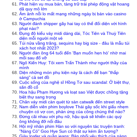
Phát hiện vụ mua bán, tàng trữ trái phép động vật hoang
dã quy mô lớn
Ám ảnh nỗi lo mất mạng những ngày bị bán vào casino
ở Campuchia
Người đánh shipper gãy hai tay có thể đối diện với hình
phạt nào?
Đụng độ kiểu váy midi dáng dài, Tóc Tiên và Thuỳ Tiên
diện mỗi người một vẻ
Túi nửa vầng trăng, sequins hay big size - đâu là mẫu túi
xách hot nhất 2023?
Người đàn ông 64 tuổi đến 'Bạn muốn hẹn hò' nhờ mai
mối sau đổ vỡ
Ngô Kiến Huy: Tôi xem Trấn Thành như người thầy của
mình
Diện những món phụ kiện này là cách để bạn "thắp
sáng" cả set đồ
Cuộc sống của nghệ sĩ Hồng Tơ sau scandal: Ở biệt thự,
săn đồ cổ
Hoa hậu Phạm Hương và loạt sao Việt được chồng tặng
biệt thự sang trọng
Chân váy midi càn quét từ sàn catwalk đến street style
Nam diễn viên phim boylove Thái gây sốc khi giấu nhẹm
chuyện có vợ con, phản ứng của công chúng thế nào?
Đừng cãi nhau với phụ nữ, hậu quả sẽ khiến các quý
ông không đỡ nổi đâu
Hội mỹ nhân phim Hàn so với nguyên tác truyện tranh:
"Nàng Cỏ" Goo Hye Sun có thật sự kém ấn tượng?
Giày loafer và quần jeans: Bản phối yêu thích của nàng