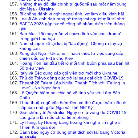
Những thay đổi địa chính trị quốc tế sau một năm xung
đột Nga - Ukraine
Bị chồng đánh vì nghi ngoại tình, vợ làm điều kinh hãi
Lee Ji Ah xinh đẹp rạng rỡ trong vai người mất trí nhớ
BAFTA 2023 gặp sự cố công bố nhầm diễn viên thắng
giải
Ban Mai: Tôi may mắn vì chưa dính vào các 'drama'
trong giới hoa hậu
Nam shipper kể lại lúc bị "tác động": Chồng ra tay vợ
không can
Xung đột Nga - Ukraine: Thách thức từ việc cung cấp
chiến đấu cơ F-16 cho Kiev
Hoàng Tôn lần đầu tiết lộ mối tình buồn phía sau bản hit
50 triệu view
Italy và Séc cung cấp gói viện trợ mới cho Ukraine
Thủ đô Tokyo đông đúc trở lại sau đại dịch COVID-19
Theanh28 Talent Lập Nhiều Thành Tích với "Falling In
Love" - Na Ngọc Anh
Lệ Quyên hiếm hoi chia sẻ về tình yêu với Lâm Bảo
Châu
Thỏa thuận ngũ cốc Biển Đen có thể được thảo luận ở
cấp cao nhất giữa Nga và Thổ Nhĩ Kỳ
Giới chức y tế Australia: Nguy cơ tử vong do COVID-19
cao gấp 5 lần nếu chưa tiêm phòng
Lý Hùng, Lý Hương bàng hoàng khi nghe tin nghệ sĩ
Thiên Kim qua đời
Cảnh báo nguy cơ bùng phát dịch sởi tại bang Victoria,
Australia