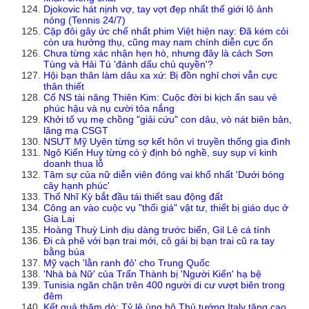
Djokovic hát nịnh vợ, tay vợt đẹp nhất thế giới lộ ảnh
nóng (Tennis 24/7)
Cặp đôi gây ức chế nhất phim Việt hiện nay: Đã kém cỏi
còn ưa hưởng thụ, cũng may nam chính diễn cực ổn
Chưa từng xác nhận hẹn hò, nhưng đây là cách Sơn
Tùng và Hải Tú 'đánh dấu chủ quyền'?
Hội bạn thân làm dâu xa xứ: Bị đồn nghỉ chơi vẫn cực
thân thiết
Cố NS tài năng Thiên Kim: Cuộc đời bi kịch ẩn sau vẻ
phúc hậu và nụ cười tỏa nắng
Khởi tố vụ mẹ chồng "giải cứu" con dâu, vò nát biên bản,
lăng mạ CSGT
NSƯT Mỹ Uyên từng sợ kết hôn vì truyền thống gia đình
Ngô Kiến Huy từng có ý định bỏ nghề, suy sụp vì kinh
doanh thua lỗ
Tâm sự của nữ diễn viên đóng vai khổ nhất 'Dưới bóng
cây hạnh phúc'
Thổ Nhĩ Kỳ bắt đầu tái thiết sau động đất
Công an vào cuộc vụ "thổi giá" vật tư, thiết bị giáo dục ở
Gia Lai
Hoàng Thuỳ Linh dịu dàng trước biển, Gil Lê cá tính
Đi cà phê với bạn trai mới, cô gái bị bạn trai cũ ra tay
bằng búa
Mỹ vạch 'lằn ranh đỏ' cho Trung Quốc
'Nhà bà Nữ' của Trấn Thành bị 'Người Kiến' hạ bệ
Tunisia ngăn chặn trên 400 người di cư vượt biên trong
đêm
Kết quả thăm dò: Tỷ lệ ủng hộ Thủ tướng Italy tăng cao