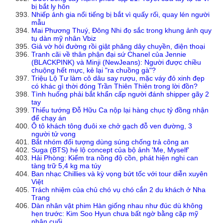
bị bắt ly hôn
Nhiếp ảnh gia nổi tiếng bị bắt vì quấy rối, quay lén người
mẫu
Mai Phương Thuý, Đông Nhi đọ sắc trong khung ảnh quy
tụ dàn mỹ nhân Vbiz
Giả vờ hỏi đường rồi giật phăng dây chuyền, điện thoại
Tranh cãi về thân phận đại sứ Chanel của Jennie
(BLACKPINK) và Minji (NewJeans): Người được chiều
chuộng hết mực, kẻ lại "ra chuồng gà"?
Triệu Lộ Tư làm cô dâu say rượu, mặc váy đỏ xinh đẹp
có khác gì thời đóng Trần Thiên Thiên trong lời đồn?
Tình huống phải bắt khẩn cấp người đánh shipper gãy 2
tay
Thiếu tướng Đỗ Hữu Ca nộp lại hàng chục tỷ đồng nhận
để chạy án
Ô tô khách tông đuôi xe chở gạch đỗ ven đường, 3
người tử vong
Bắt nhóm đối tượng dùng súng chống trả công an
Suga (BTS) hé lộ concept của bộ ảnh 'Me, Myself'
Hải Phòng: Kiểm tra nồng độ cồn, phát hiện nghi can
tàng trữ 5,4 kg ma túy
Ban nhạc Chillies và kỳ vọng bứt tốc với tour diễn xuyên
Việt
Trách nhiệm của chủ chó vụ chó cắn 2 du khách ở Nha
Trang
Dàn nhân vật phim Hàn giống nhau như đúc dù không
hẹn trước: Kim Soo Hyun chưa bất ngờ bằng cặp mỹ
nhân cuối