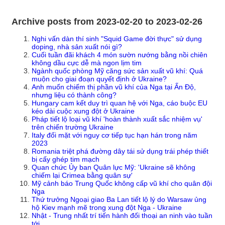
Archive posts from 2023-02-20 to 2023-02-26
Nghi vấn dàn thí sinh "Squid Game đời thực" sử dụng
doping, nhà sản xuất nói gì?
Cuối tuần đãi khách 4 món sườn nướng bằng nồi chiên
không dầu cực dễ mà ngon lịm tim
Ngành quốc phòng Mỹ căng sức sản xuất vũ khí: Quá
muộn cho giai đoạn quyết định ở Ukraine?
Anh muốn chiếm thị phần vũ khí của Nga tại Ấn Độ,
nhưng liệu có thành công?
Hungary cam kết duy trì quan hệ với Nga, cáo buộc EU
kéo dài cuộc xung đột ở Ukraine
Pháp tiết lộ loại vũ khí 'hoàn thành xuất sắc nhiệm vụ'
trên chiến trường Ukraine
Italy đối mặt với nguy cơ tiếp tục hạn hán trong năm
2023
Romania triệt phá đường dây tái sử dụng trái phép thiết
bị cấy ghép tim mạch
Quan chức Ủy ban Quân lực Mỹ: 'Ukraine sẽ không
chiếm lại Crimea bằng quân sự'
Mỹ cảnh báo Trung Quốc không cấp vũ khí cho quân đội
Nga
Thứ trưởng Ngoại giao Ba Lan tiết lộ lý do Warsaw ủng
hộ Kiev mạnh mẽ trong xung đột Nga - Ukraine
Nhật - Trung nhất trí tiến hành đối thoại an ninh vào tuần
tới