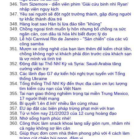
Tom Sizemore - diễn viên phim 'Giải cứu binh nhì Ryan'
nhập viện nguy kịch
Yêu sai người sẽ đột ngột trưởng thành, gặp đúng người
tự khắc thành đứa trẻ
Hàng loạt sao Hàn bị lừa đảo tiền "khủng"
Chồng ngoại tình muốn ly hôn nhưng bố chồng ra sức
ngăn cản, con dâu tá hỏa khi biết được lý do
Lễ hội Carnival Rio de Janeiro - "Sàn chiến" của các vũ
công samba
Mượn xe công nghệ của bạn làm thêm để kiếm chút tiền,
chồng không ngờ vị khách phải đón trước cửa khách sạn
là vợ mình và tình trẻ
Động đất tại Thổ Nhĩ Kỳ và Syria: Saudi Arabia tăng
cường viện trợ
Các lãnh đạo G7 dự kiến hội nghị trực tuyến với Tổng
thống Ukraine
Tổng thống Thổ Nhĩ Kỳ đến thực địa cảm ơn lực lượng
tìm kiếm cứu nạn của Việt Nam
Tai nạn giao thông nghiêm trọng tại miền Trung Mexico,
17 người thiệt mạng
Bí quyết 'l.ên đ.ỉnh' nhiều lần cùng nhau
EU áp đặt các biện pháp trừng phạt mới với Iran
Tử vi hôm nay 21/2/2023 của 12 cung hoàng đạo
Nhớ sống hạnh phúc nhé!
Công thức làm snack khoai lang sấy giòn rụm, nhâm nhi
cả ngày không sợ lên cân
Giúp thực đơn cơm nhà thêm phong phú với 4 cách làm
trứng cút chiên bùi ngon, đậm vị