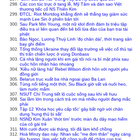
Các con túc trực ở tang lễ, Mỹ Tâm và dàn sao Việt
thương tiếc cố NS Thiên Kim
ĐTCL: Riot Mortdog khẳng định sẽ thẳng tay giảm sức
mạnh Lee Sin ở phiên bản tới
Sau Park Min Young, một nữ idol đình đám bị triệu tập
điều tra vì liên quan đến bê bối lừa đảo của bạn trai tài
phiệt
Bảo Ngọc, Lương Thuỳ Linh 'đọ chân dài', thời trang sân
bay ghi điểm
Tổng thống Ukraine thay đổi lập trường về việc cố thủ tại
thị trấn chiến lược ở vùng Donbass
Cả nhà lặng người khi em gái tôi nói ra bí mật phía sau
cuộc hôn nhân hào nhoáng
'Kiều nữ làng hài' Rebel Wilson đính hôn với người yêu
đồng giới
Belarus trục xuất ba nhà ngoại giao Ba Lan
Từng nổi tiếng một thời, Siu Black giờ vất vả nuôi heo,
làm nước mắm
NSƯT Chí Trung tiết lộ cuộc sống sau khi về hưu
Sai lầm lớn trong cách trả ơn mà nhiều người đang mắc
phải
Tập 12 'Khóa học yêu cấp tốc' gây bất ngờ với chân
dung 'hung thủ bi sắt'
NSND Kim Xuân 'thót tim' trước màn đu dây mạo hiểm
của cô gái trẻ
Mới cưới được vài tháng, tôi đã làm khổ chồng
Hoà Minzy dạo này: Nhan sắc "mẹ đơn thân" ngày càng
lên hương, làm việc hết công suất để chăm con trai