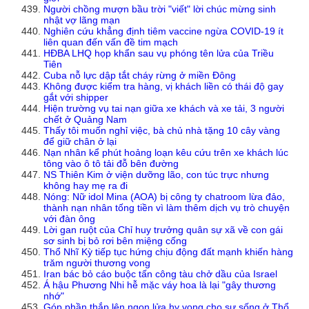
Người chồng mượn bầu trời "viết" lời chúc mừng sinh
nhật vợ lãng mạn
Nghiên cứu khẳng định tiêm vaccine ngừa COVID-19 ít
liên quan đến vấn đề tim mạch
HĐBA LHQ họp khẩn sau vụ phóng tên lửa của Triều
Tiên
Cuba nỗ lực dập tắt cháy rừng ở miền Đông
Không được kiểm tra hàng, vị khách liền có thái độ gay
gắt với shipper
Hiện trường vụ tai nạn giữa xe khách và xe tải, 3 người
chết ở Quảng Nam
Thấy tôi muốn nghỉ việc, bà chủ nhà tặng 10 cây vàng
để giữ chân ở lại
Nạn nhân kể phút hoảng loạn kêu cứu trên xe khách lúc
tông vào ô tô tải đỗ bên đường
NS Thiên Kim ở viện dưỡng lão, con túc trực nhưng
không hay mẹ ra đi
Nóng: Nữ idol Mina (AOA) bị công ty chatroom lừa đảo,
thành nạn nhân tống tiền vì làm thêm dịch vụ trò chuyện
với đàn ông
Lời gan ruột của Chỉ huy trưởng quân sự xã về con gái
sơ sinh bị bỏ rơi bên miệng cống
Thổ Nhĩ Kỳ tiếp tục hứng chịu động đất mạnh khiến hàng
trăm người thương vong
Iran bác bỏ cáo buộc tấn công tàu chở dầu của Israel
Á hậu Phương Nhi hễ mặc váy hoa là lại "gây thương
nhớ"
Góp phần thắp lên ngọn lửa hy vọng cho sự sống ở Thổ