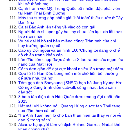
khi trở thành mẹ
Cạnh tranh với Mỹ, Trung Quốc bổ nhiệm đặc phái viên
tại Nam Thái Bình Dương
Máy thu sương góp phần giải 'bài toán' thiếu nước ở Tây
Ban Nha
Ca sĩ Bảo Anh lên tiếng về việc có con gái
Người đánh shipper gãy hai tay chưa liên lạc, xin lỗi trực
tiếp nạn nhân
Vụ bé gái bị bỏ rơi bên miệng cống: Trần tình của chỉ
huy trưởng quân sự xã
Cao uỷ Đối ngoại và an ninh EU: 'Chúng tôi đang ở chế
độ chiến tranh khẩn cấp'
Lần đầu tiên chụp được ảnh tia X tạo ra bởi các ngọn lửa
nano của Mặt Trời
Cách đơn giản để đạt cực khoái nhiều lần trong một đêm
Cựu tử tù Hàn Đức Long mòn mỏi chờ tiền bồi thường
để sửa nhà, trả nợ
Tóm gọn ảnh Sooyoung (SNSD) hẹn hò Jung Kyung Ho:
Cứ ngỡ đang trình diễn catwalk cùng nhau, biểu cảm
gây sốt
8 bom tấn điện ảnh Hàn Quốc được mong đợi nhất năm
2023
Hát mãi VN không nổi, Quang Hùng được fan Thái tặng
quà đậm hơn cát-xê
"Hà Anh Tuấn nên lo cho bản thân hiện tại thay vì nói về
đạo lý trong sách"
Alcaraz hạ quyết tâm vô địch Roland Garros, Nadal khó
khăn chồng chất