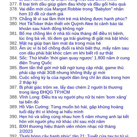
8 loại tinh dầu giúp giảm đau khớp và đầu gối hiệu quả
Vai diễn mới của Margot Robbie trong "Babylon" nhận
hơn 10 đề cử danh giá
Chẳng lẽ vì sai lầm thời trẻ mà không được hạnh phúc?
Hot TikToker thân thiết với Quỳnh Alee bị cảnh báo tài
khoản sau hành động không ngờ
Bố mẹ chồng lên ở nhà tôi nửa tháng để điều trị bệnh,
lúc ông bà về, tôi đem ga trải giường đi giặt mà bật khóc
Mặt nạ giúp bạn làm mát da trong mùa hè
Ấm ức vì bị bố chồng đuổi ra khỏi biệt thự, mấy năm sau
con dâu phải bật khóc cảm ơn khi biết rõ sự thật
Sốc: Thứ khiến 'thời gian quay ngược' 1.800 năm ở cung
điện Trung Quốc
Bom tấn thế giới mở bất ngờ tung cập nhật, game thủ
phải cập nhật 3GB nhưng không thấy gì mới
Cuộc sống kỳ lạ của người đàn ông chỉ ăn dừa trong hơn
2 thập kỷ
Bị phát giác trộm xe, lấy dao chém 2 người bị thương
trong làng ĐHQG TP.HCM
Vĩnh Long: Điều tra vụ người phụ nữ bị ném 'bom xăng'
tại bến đò
Hồ Văn Cường: Từng muốn bỏ hát, gặp khủng hoảng
tuổi dậy thì vì không ai hiểu mình
Hẹn hò và sống cùng nhau hơn 5 năm nhưng anh lại kết
hôn với người phụ nữ khác chỉ sau một năm
BXH thương hiệu thành viên nhóm nhạc nữ tháng
2/2023
'Dưới bóng cây hạnh phúc' tập 21: Tuyết cứa tay tự tử vì