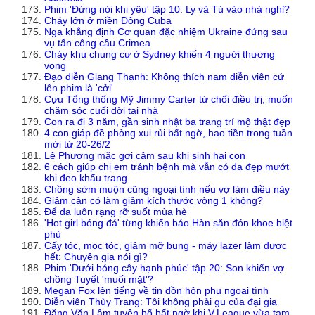
Phim 'Đừng nói khi yêu' tập 10: Ly và Tú vào nhà nghỉ?
Cháy lớn ở miền Đông Cuba
Nga khẳng định Cơ quan đặc nhiệm Ukraine đứng sau
vụ tấn công cầu Crimea
Cháy khu chung cư ở Sydney khiến 4 người thương
vong
Đạo diễn Giang Thanh: Không thích nam diễn viên cứ
lên phim là 'cởi'
Cựu Tổng thống Mỹ Jimmy Carter từ chối điều trị, muốn
chăm sóc cuối đời tại nhà
Con ra đi 3 năm, gần sinh nhật ba trang trí mộ thật đẹp
4 con giáp đề phòng xui rủi bất ngờ, hao tiền trong tuần
mới từ 20-26/2
Lê Phương mặc gợi cảm sau khi sinh hai con
6 cách giúp chị em tránh bệnh mà vẫn có da đẹp mướt
khi đeo khẩu trang
Chồng sớm muộn cũng ngoại tình nếu vợ làm điều này
Giảm cân có làm giảm kích thước vòng 1 không?
Để da luôn rạng rỡ suốt mùa hè
'Hot girl bóng đá' từng khiến báo Hàn săn đón khoe biệt
phủ
Cấy tóc, mọc tóc, giảm mỡ bụng - máy lazer làm được
hết: Chuyên gia nói gì?
Phim 'Dưới bóng cây hạnh phúc' tập 20: Son khiến vợ
chồng Tuyết 'muối mặt'?
Megan Fox lên tiếng về tin đồn hôn phu ngoại tình
Diễn viên Thùy Trang: Tôi không phải gu của đại gia
Đặng Văn Lâm tuyên bố bất ngờ khi V.League vừa tạm