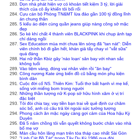
Dọn nhà phát hiện vợ có khoản tiết kiệm 3 tỷ, lời giải
thích của cô ấy khiến tôi bối rối
Cựu cán bộ Phòng TN&MT lừa đảo gần 100 tỷ đồng lĩnh
án chung thân
5 kiểu áo diện cùng quần jeans giúp nàng công sở mặc
đẹp
So kè khí chất 4 thành viên BLACKPINK khi chụp ảnh tạp
chí dáng ngồi
Sex Education mùa mới chưa lên sóng đã "tan nát": Diễn
viên chính bỏ đi gần hết, khán giả tẩy chay vì "vắt sữa"
quá đáng
Hai nữ thần Kbiz gây 'náo loạn' sân bay với nhan sắc
không tuổi
Vào tiệm vàng, đóng vai nhân viên rồi "ăn bay"
Công nương Kate ứng biến đồ cũ bằng món phụ kiện
bình dân
Cuộc đời cố NS. Thiên Kim: Tuổi thơ bất hạnh vì mẹ kế,
sống với miểng bom trong người
Những thần tượng nữ K-pop sở hữu hình xăm ở vị trí
đặc biệt
Tôi đòi chia tay, vay tiền bạn trai về quê định cư chăm
sóc bố, anh có câu trả lời ngoài sức tưởng tượng
Phong cách ăn mặc ngày càng gợi cảm của Hoa hậu Kỳ
Duyên
Đã 5 năm chồng tôi vẫn quyết không bước chân vào nhà
bố mẹ vợ
Màn cầu hôn lãng mạn trên tòa tháp cao nhất Sài Gòn
"Linh Cát Bồ Tát" trong Tây Du Ký 1986 qua đời