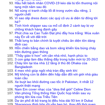
Hầu hết bệnh nhân COVID-19 kéo dài bị tổn thương nội
tạng một năm sau đó
Nổ súng vì tranh chấp lối đi trong vườn sầu riêng, 1
người chết
Vì sao slip dress được các quý cô ưu ái diện từ đông tới
hè?
Tình hình shipper sau ca mổ cố định 2 cánh tay bị vợ
chồng khách hàng đánh gãy
Phút chia xa Cao Tuấn Đạt phủ đầy hoa trắng: Mùa xuân
này Én về với đất trời
Thắt lưng to bản chính là tuyệt chiêu ăn diện tôn dáng
đỉnh cao
Hỗn chiến bằng dao và bom xăng khiến lửa bùng cháy
trên đường giao thông
"Thầy giáo tí hon" với căn nhà nhỏ, hạnh phúc to
3 con giáp làm đâu thắng đấy trong tuần mới từ 20-26/2
Cháy lớn tại tòa nhà 12 tầng ở thủ đô Dhaka của
Bangladesh
4 mẹo nhỏ giúp ngôi nhà tràn đầy sinh khí
Mỹ không còn là điểm đến hấp dẫn đối với giới nhà giàu
toàn cầu
Xe buýt lao khỏi đường cao tốc ở Pakistan, ít nhất 12
người thiệt mạng
Nam Em cover nhạc của "diva thế giới" Celine Dion
Văn phòng Tổng thống Hàn Quốc họp khẩn sau vụ
phóng tên lửa của Triều Tiên
Dự án phố đi bộ trang bị điều hòa dài 93 km ở Dubai
Sharapova đính hôn rồi vẫn hẹn hò, thay đổi thói quen