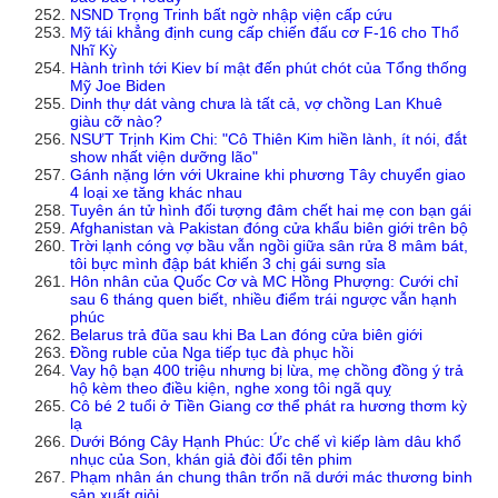
NSND Trọng Trinh bất ngờ nhập viện cấp cứu
Mỹ tái khẳng định cung cấp chiến đấu cơ F-16 cho Thổ
Nhĩ Kỳ
Hành trình tới Kiev bí mật đến phút chót của Tổng thống
Mỹ Joe Biden
Dinh thự dát vàng chưa là tất cả, vợ chồng Lan Khuê
giàu cỡ nào?
NSƯT Trịnh Kim Chi: "Cô Thiên Kim hiền lành, ít nói, đắt
show nhất viện dưỡng lão"
Gánh nặng lớn với Ukraine khi phương Tây chuyển giao
4 loại xe tăng khác nhau
Tuyên án tử hình đối tượng đâm chết hai mẹ con bạn gái
Afghanistan và Pakistan đóng cửa khẩu biên giới trên bộ
Trời lạnh cóng vợ bầu vẫn ngồi giữa sân rửa 8 mâm bát,
tôi bực mình đập bát khiến 3 chị gái sưng sỉa
Hôn nhân của Quốc Cơ và MC Hồng Phượng: Cưới chỉ
sau 6 tháng quen biết, nhiều điểm trái ngược vẫn hạnh
phúc
Belarus trả đũa sau khi Ba Lan đóng cửa biên giới
Đồng ruble của Nga tiếp tục đà phục hồi
Vay hộ bạn 400 triệu nhưng bị lừa, mẹ chồng đồng ý trả
hộ kèm theo điều kiện, nghe xong tôi ngã quỵ
Cô bé 2 tuổi ở Tiền Giang cơ thể phát ra hương thơm kỳ
lạ
Dưới Bóng Cây Hạnh Phúc: Ức chế vì kiếp làm dâu khổ
nhục của Son, khán giả đòi đổi tên phim
Phạm nhân án chung thân trốn nã dưới mác thương binh
sản xuất giỏi