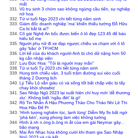
mất
Vũ trụ sinh 3 chòm sao không ngừng cầu tiến, sự nghiệp
nở hoa
Tử vi tuổi Ngọ 2023 chi tiết từng năm sinh
Giám đốc doanh nghiệp 'ma' khiến thiếu tướng Đỗ Hữu
Ca bị bắt là ai?
Cô gái Nghệ An bốc được biển ô tô đẹp 123.45 để báo
hiếu bố mẹ
Người phụ nữ đi xe đạp ngược chiều va chạm với ô tô
gây 'bão' ở TP.HCM
Lời kể của du khách người Anh bị chó dữ nặng hơn 50
kg cắn nhập viện
Lưu Đức Hoa: "Tôi là người may mắn"
Tử vi tuổi Tỵ 2023 chi tiết từng năm sinh
Hung tinh chiếu vận, 3 tuổi trăm đường xui xẻo cuối
tháng 2 Dương lịch
Lý Tiểu Lộ vẫn giàu có và sống tốt bất chấp việc bị tẩy
chay khỏi showbiz
Sao Nhập Ngũ 2023 lại xuất hiện chỉ huy mới 'dễ thương
xỉu': Không biết 'ngầu đét' là gì!
Rộ Tin Nhắn Á Hậu Phương Thảo Cho Thảo Nhi Lê Thi
Hoa Hậu Để Pr
'Hình tượng nghiêm túc, lạnh lùng' Diễm My 9x bất ngờ
'phá kén', xung phong làm việc không tưởng
Hình ả.nh n.óng b.ỏng m.ắt của em gái Neymar gây...
bão mạng
Mai Âm Nhạc hứa không cười khi tham gia Sao Nhập
Ngũ 2023 và cái kết