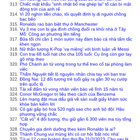
Chiếc mật khẩu "sinh nhật bố mẹ ghép lại" tố cáo bí mật
động trời của anh rể
Vì 20 nghìn tiền cháo, tôi quyết định ly dị người chồng
bạc bẽo
Ronaldo rao bán biệt thự ở Manchester
Vụ 3 mẹ con bị gia đình chồng đuổi ra khỏi nhà ở Tây
Mỗ: Công an phường lên tiếng
Bữa tối chỉ cần 1 món sườn này đảm bảo cả nhà tấm tắc
khen ngon
Nữ thần tượng K-Pop 'vạ miệng' với bình luận về Messi
Con trai 68 tuổi hát cho cha 105 tuổi: Cụ ông còn giơ tay
gõ nhịp theo
Phó Chánh án tử vong trong tư thế treo cổ tại phòng làm
việc
Thẩm Nguyệt tiết lộ nguyên nhân chia tay với bạn trai
Đồng Nai: 12 đối tượng trẻ tuổi gây ra gần 30 vụ cướp
trên quốc lộ
Tài xế đấm tử vong nhân viên bảo vệ lĩnh 15 năm tù
Conor McGregor trị liệu theo cách của Benzema
Lên mạng đặt mua dấu giả về sản xuất giấy khám sức
khỏe bán kiếm lời
Cô gái gấp bó hoa 520 ngôi sao cho anh bộ đội: Hậu
phương vững chắc
"Cất vó" 4 đối tượng, thu giữ gần 6.300 viên ma túy tổng
hợp
Chuyên gia dinh dưỡng theo kèm Ronaldo là ai?
Thành Chung vui mừng khi có cơ hội 'bật nóc nhà'
Tử vi 12 cung hoàng đạo thứ Ba 21/2/2023: Cho vay là