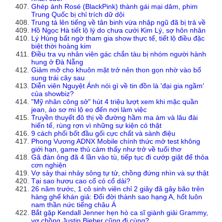
Ghép ảnh Rosé (BlackPink) thành gái mại dâm, phim
Trung Quốc bị chỉ trích dữ dội
Trung tá lên tiếng về tân binh vừa nhập ngũ đã bị trả về
Hồ Ngọc Hà tiết lộ lý do chưa cưới Kim Lý, sợ hôn nhân
Lý Hùng bất ngờ tham gia show thực tế, tiết lộ điều đặc
biệt thời hoàng kim
Điều tra vụ nhân viên gác chắn tàu bị nhóm người hành
hung ở Đà Nẵng
Giảm mỡ cho khuôn mặt trở nên thon gọn nhờ vào bổ
sung trái cây sau
Diễn viên Nguyệt Ánh nói gì về tin đồn là 'đại gia ngầm'
của showbiz?
"Mỹ nhân công sở" hút 4 triệu lượt xem khi mặc quần
jean, áo sơ mi lộ eo đến nơi làm việc
Truyền thuyết đô thị về đường hầm ma ám và lâu đài
hiến tế, rùng rợn vì những sự kiện có thật
9 cách phối bốt đầu gối cực chất và sành điệu
Phong Vương ADNX Mobile chính thức mở test không
giới hạn, game thủ cảm thấy như trở về tuổi thơ
Gã đàn ông đã 4 lần vào tù, tiếp tục đi cướp giật để thỏa
cơn nghiện
Vợ sảy thai nhảy sông tự tử, chồng đứng nhìn và sự thật
Tại sao hươu cao cổ có cổ dài?
26 năm trước, 1 cô sinh viên chỉ 2 giây đã gây bão trên
hàng ghế khán giả: Đổi đời thành sao hạng A, hốt luôn
nam thần nức tiếng châu Á
Bắt gặp Kendall Jenner hẹn hò ca sĩ giành giải Grammy,
vợ chồng Justin Bieber cũng đi cùng?