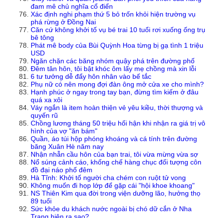
đam mê chủ nghĩa cổ điển
Xác định nghi phạm thứ 5 bỏ trốn khỏi hiện trường vụ
phá rừng ở Đồng Nai
Căn cứ không khởi tố vụ bé trai 10 tuổi rơi xuống ống trụ
bê tông
Phát mê body của Bùi Quỳnh Hoa từng bị gạ tình 1 triệu
USD
Ngăn chặn các băng nhóm quậy phá trên đường phố
Đêm tân hôn, tôi bật khóc ôm lấy mẹ chồng mà xin lỗi
6 tư tưởng dễ đẩy hôn nhân vào bế tắc
Phụ nữ có nên mong đợi đàn ông mở cửa xe cho mình?
Hạnh phúc ở ngay trong tay bạn, đừng tìm kiếm ở đâu
quá xa xôi
Váy ngắn là item hoàn thiện vẻ yêu kiều, thời thượng và
quyến rũ
Chồng lương tháng 50 triệu hối hận khi nhận ra giá trị vô
hình của vợ "ăn bám"
Quần, áo túi hộp phóng khoáng và cá tính trên đường
băng Xuân Hè năm nay
Nhận nhẫn cầu hôn của bạn trai, tôi vừa mừng vừa sợ
Nổ súng cảnh cáo, khống chế hàng chục đối tượng côn
đồ đại náo phố đêm
Hà Tĩnh: Khởi tố người cha chém con ruột tử vong
Không muốn đi họp lớp để gặp cái "hội khoe khoang"
NS Thiên Kim qua đời trong viện dưỡng lão, hưởng thọ
89 tuổi
Sức khỏe du khách nước ngoài bị chó dữ cắn ở Nha
Trang hiện ra sao?