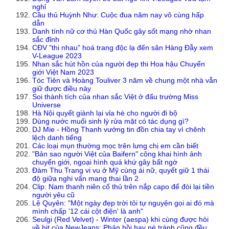
nghỉ
Cầu thủ Huỳnh Như: Cuộc đua năm nay vô cùng hấp
dẫn
Danh tính nữ cơ thủ Hàn Quốc gây sốt mạng nhờ nhan
sắc đỉnh
CĐV "thi nhau" hoá trang độc lạ đến sân Hàng Đẫy xem
V-League 2023
Nhan sắc hút hồn của người đẹp thi Hoa hậu Chuyển
giới Việt Nam 2023
Tóc Tiên và Hoàng Touliver 3 năm về chung một nhà vẫn
giữ được điều này
Soi thành tích của nhan sắc Việt ở đấu trường Miss
Universe
Hà Nội quyết giành lại vỉa hè cho người đi bộ
Dùng nước muối sinh lý rửa mặt có tác dụng gì?
DJ Mie - Hồng Thanh vướng tin đồn chia tay vì chênh
lệch danh tiếng
Các loại mụn thường mọc trên lưng chị em cần biết
"Bản sao người Việt của Baifern" công khai hình ảnh
chuyển giới, ngoại hình quá khứ gây bất ngờ
Đàm Thu Trang vi vu ở Mỹ cùng ái nữ, quyết giữ 1 thái
độ giữa nghi vấn mang thai lần 2
Clip: Nam thanh niên cố thủ trên nắp capo để đòi lại tiền
người yêu cũ
Lệ Quyên: "Một ngày đẹp trời tôi tự nguyện gọi ai đó mà
mình chấp '12 cái cột điện' là anh"
Seulgi (Red Velvet) - Winter (aespa) khi cùng được hỏi
về hit của NewJeans: Phản hồi hay né tránh cũng đều