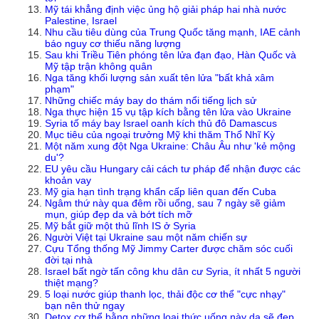
Mỹ tái khẳng định việc ủng hộ giải pháp hai nhà nước
Palestine, Israel
Nhu cầu tiêu dùng của Trung Quốc tăng mạnh, IAE cảnh
báo nguy cơ thiếu năng lượng
Sau khi Triều Tiên phóng tên lửa đạn đạo, Hàn Quốc và
Mỹ tập trận không quân
Nga tăng khối lượng sản xuất tên lửa "bất khả xâm
phạm"
Những chiếc máy bay do thám nổi tiếng lịch sử
Nga thực hiện 15 vụ tập kích bằng tên lửa vào Ukraine
Syria tố máy bay Israel oanh kích thủ đô Damascus
Mục tiêu của ngoại trưởng Mỹ khi thăm Thổ Nhĩ Kỳ
Một năm xung đột Nga Ukraine: Châu Âu như 'kẻ mộng
du'?
EU yêu cầu Hungary cải cách tư pháp để nhận được các
khoản vay
Mỹ gia hạn tình trạng khẩn cấp liên quan đến Cuba
Ngâm thứ này qua đêm rồi uống, sau 7 ngày sẽ giảm
mụn, giúp đẹp da và bớt tích mỡ
Mỹ bắt giữ một thủ lĩnh IS ở Syria
Người Việt tại Ukraine sau một năm chiến sự
Cựu Tổng thống Mỹ Jimmy Carter được chăm sóc cuối
đời tại nhà
Israel bất ngờ tấn công khu dân cư Syria, ít nhất 5 người
thiệt mạng?
5 loại nước giúp thanh lọc, thải độc cơ thể "cực nhạy"
bạn nên thử ngay
Detox cơ thể bằng những loại thức uống này da sẽ đẹp