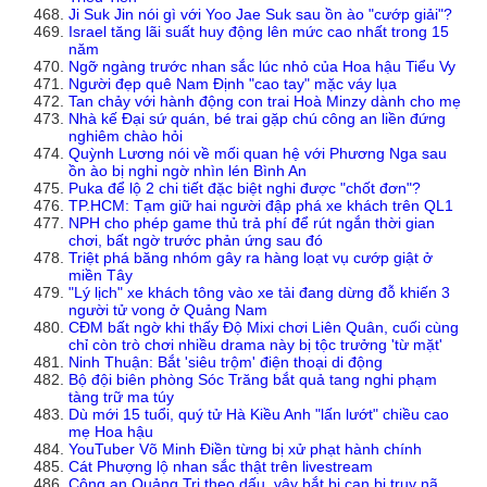
Ji Suk Jin nói gì với Yoo Jae Suk sau ồn ào "cướp giải"?
Israel tăng lãi suất huy động lên mức cao nhất trong 15
năm
Ngỡ ngàng trước nhan sắc lúc nhỏ của Hoa hậu Tiểu Vy
Người đẹp quê Nam Định "cao tay" mặc váy lụa
Tan chảy với hành động con trai Hoà Minzy dành cho mẹ
Nhà kế Đại sứ quán, bé trai gặp chú công an liền đứng
nghiêm chào hỏi
Quỳnh Lương nói về mối quan hệ với Phương Nga sau
ồn ào bị nghi ngờ nhìn lén Bình An
Puka để lộ 2 chi tiết đặc biệt nghi được "chốt đơn"?
TP.HCM: Tạm giữ hai người đập phá xe khách trên QL1
NPH cho phép game thủ trả phí để rút ngắn thời gian
chơi, bất ngờ trước phản ứng sau đó
Triệt phá băng nhóm gây ra hàng loạt vụ cướp giật ở
miền Tây
"Lý lịch" xe khách tông vào xe tải đang dừng đỗ khiến 3
người tử vong ở Quảng Nam
CĐM bất ngờ khi thấy Độ Mixi chơi Liên Quân, cuối cùng
chỉ còn trò chơi nhiều drama này bị tộc trưởng 'từ mặt'
Ninh Thuận: Bắt 'siêu trộm' điện thoại di động
Bộ đội biên phòng Sóc Trăng bắt quả tang nghi phạm
tàng trữ ma túy
Dù mới 15 tuổi, quý tử Hà Kiều Anh "lấn lướt" chiều cao
mẹ Hoa hậu
YouTuber Võ Minh Điền từng bị xử phạt hành chính
Cát Phượng lộ nhan sắc thật trên livestream
Công an Quảng Trị theo dấu, vây bắt bị can bị truy nã