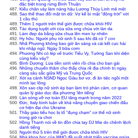
đặc biệt trong rừng Bình Thuận
Kiểu chân váy làm nàng hậu Lương Thùy Linh mê mệt
Sao thể thao đối mặt tin dữ: Vợ kể bí mật "động trời" với
1 cầu thủ
Thêm 1 người trên thế giới được chữa khỏi HIV
Tác dụng tuyệt vời của sữa ong chúa với làn da
Làm đẹp da bằng sữa chua lên men tự nhiên
Hy hữu: Người phụ nữ sinh 5 sau khi đã có 7 con
Nhã Phương không bao giờ ăn sáng và cái kết cực hài
khi nhập ngũ: Ngày 3 bữa cơm
Phương Nhi có lép vế trước Tiểu Vy, Tường San khi diện
cùng kiểu váy?
Bình Dương: Lừa tiền sinh viên rồi chia cho bạn gái
Những chuyến thăm cho thấy chia rẽ địa chính trị ngày
càng sâu sắc giữa Mỹ và Trung Quốc
Xót xa cảnh NSND Ngọc Giàu bơ vơ, đi ăn tiệc ngồi một
mình lạc lõng
Xôn xao clip nữ sinh ép bạn làm trò phản cảm, cơ quan
quản lý giáo dục địa phương 'lên tiếng'
Làn sóng vỡ nợ toàn EU tăng mạnh trong năm 2022
Đức, Italy bình luận về khả năng chuyển giao chiến đấu
cơ hiện đại cho Ukraine
Thầy giáo tiểu học bị tố "đụng chạm" cơ thể nữ sinh
trong giờ ra chơi
Hồng Thanh nói về tin đồn chia tay DJ Mie do chênh lệch
danh tiếng
Người thứ 5 trên thế giới được chữa khỏi HIV
Nhà khoa học của WHO đề xuất phát triển vaccine ngừa