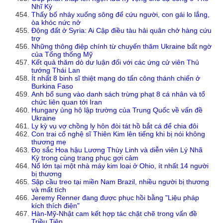
Nhĩ Kỳ
Thấy bố nhảy xuống sông để cứu người, con gái lo lắng,
òa khóc nức nở
Động đất ở Syria: Ai Cập điều tàu hải quân chở hàng cứu
trợ
Những thông điệp chính từ chuyến thăm Ukraine bất ngờ
của Tổng thống Mỹ
Kết quả thăm dò dư luận đối với các ứng cử viên Thủ
tướng Thái Lan
Ít nhất 8 binh sĩ thiệt mạng do tấn công thánh chiến ở
Burkina Faso
Anh bổ sung vào danh sách trừng phạt 8 cá nhân và tổ
chức liên quan tới Iran
Hungary ủng hộ lập trường của Trung Quốc về vấn đề
Ukraine
Ly kỳ vụ vợ chồng ly hôn đòi tát hồ bắt cá để chia đôi
Con trai cố nghệ sĩ Thiên Kim lên tiếng khi bị nói không
thương mẹ
Đọ sắc Hoa hậu Lương Thùy Linh và diễn viên Lý Nhã
Kỳ trong cùng trang phục gợi cảm
Nổ lớn tại một nhà máy kim loại ở Ohio, ít nhất 14 người
bị thương
Sập cầu treo tại miền Nam Brazil, nhiều người bị thương
và mất tích
Jeremy Renner đang được phục hồi bằng "Liệu pháp
kích thích điện"
Hàn-Mỹ-Nhật cam kết hợp tác chặt chẽ trong vấn đề
Triều Tiên