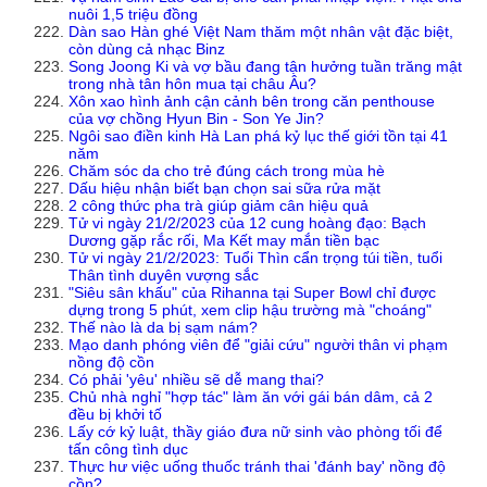
nuôi 1,5 triệu đồng
Dàn sao Hàn ghé Việt Nam thăm một nhân vật đặc biệt,
còn dùng cả nhạc Binz
Song Joong Ki và vợ bầu đang tận hưởng tuần trăng mật
trong nhà tân hôn mua tại châu Âu?
Xôn xao hình ảnh cận cảnh bên trong căn penthouse
của vợ chồng Hyun Bin - Son Ye Jin?
Ngôi sao điền kinh Hà Lan phá kỷ lục thế giới tồn tại 41
năm
Chăm sóc da cho trẻ đúng cách trong mùa hè
Dấu hiệu nhận biết bạn chọn sai sữa rửa mặt
2 công thức pha trà giúp giảm cân hiệu quả
Tử vi ngày 21/2/2023 của 12 cung hoàng đạo: Bạch
Dương gặp rắc rối, Ma Kết may mắn tiền bạc
Tử vi ngày 21/2/2023: Tuổi Thìn cẩn trọng túi tiền, tuổi
Thân tình duyên vượng sắc
"Siêu sân khấu" của Rihanna tại Super Bowl chỉ được
dựng trong 5 phút, xem clip hậu trường mà "choáng"
Thế nào là da bị sạm nám?
Mạo danh phóng viên để "giải cứu" người thân vi phạm
nồng độ cồn
Có phải 'yêu' nhiều sẽ dễ mang thai?
Chủ nhà nghỉ "hợp tác" làm ăn với gái bán dâm, cả 2
đều bị khởi tố
Lấy cớ kỷ luật, thầy giáo đưa nữ sinh vào phòng tối để
tấn công tình dục
Thực hư việc uống thuốc tránh thai 'đánh bay' nồng độ
cồn?