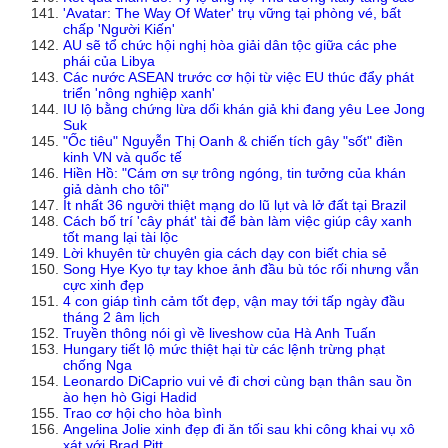
'Avatar: The Way Of Water' trụ vững tại phòng vé, bất
chấp 'Người Kiến'
AU sẽ tổ chức hội nghị hòa giải dân tộc giữa các phe
phái của Libya
Các nước ASEAN trước cơ hội từ việc EU thúc đẩy phát
triển 'nông nghiệp xanh'
IU lộ bằng chứng lừa dối khán giả khi đang yêu Lee Jong
Suk
"Ốc tiêu" Nguyễn Thị Oanh & chiến tích gây "sốt" điền
kinh VN và quốc tế
Hiền Hồ: "Cám ơn sự trông ngóng, tin tưởng của khán
giả dành cho tôi"
Ít nhất 36 người thiệt mạng do lũ lụt và lở đất tại Brazil
Cách bố trí 'cây phát' tài để bàn làm việc giúp cây xanh
tốt mang lại tài lộc
Lời khuyên từ chuyên gia cách dạy con biết chia sẻ
Song Hye Kyo tự tay khoe ảnh đầu bù tóc rối nhưng vẫn
cực xinh đẹp
4 con giáp tình cảm tốt đẹp, vận may tới tấp ngày đầu
tháng 2 âm lịch
Truyền thông nói gì về liveshow của Hà Anh Tuấn
Hungary tiết lộ mức thiệt hại từ các lệnh trừng phạt
chống Nga
Leonardo DiCaprio vui vẻ đi chơi cùng bạn thân sau ồn
ào hẹn hò Gigi Hadid
Trao cơ hội cho hòa bình
Angelina Jolie xinh đẹp đi ăn tối sau khi công khai vụ xô
xát với Brad Pitt