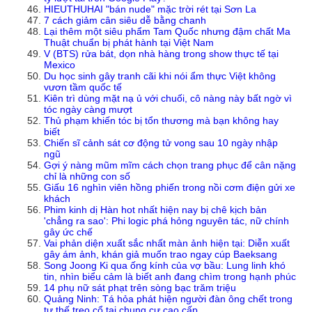
HIEUTHUHAI "bán nude" mặc trời rét tại Sơn La
7 cách giảm cân siêu dễ bằng chanh
Lại thêm một siêu phẩm Tam Quốc nhưng đậm chất Ma
Thuật chuẩn bị phát hành tại Việt Nam
V (BTS) rửa bát, dọn nhà hàng trong show thực tế tại
Mexico
Du học sinh gây tranh cãi khi nói ẩm thực Việt không
vươn tầm quốc tế
Kiên trì dùng mặt nạ ủ với chuối, cô nàng này bất ngờ vì
tóc ngày càng mượt
Thủ phạm khiến tóc bị tổn thương mà bạn không hay
biết
Chiến sĩ cảnh sát cơ động tử vong sau 10 ngày nhập
ngũ
Gợi ý nàng mũm mĩm cách chọn trang phục để cân nặng
chỉ là những con số
Giấu 16 nghìn viên hồng phiến trong nồi cơm điện gửi xe
khách
Phim kinh dị Hàn hot nhất hiện nay bị chê kịch bản
'chẳng ra sao': Phi logic phá hỏng nguyên tác, nữ chính
gây ức chế
Vai phản diện xuất sắc nhất màn ảnh hiện tại: Diễn xuất
gây ám ảnh, khán giả muốn trao ngay cúp Baeksang
Song Joong Ki qua ống kính của vợ bầu: Lung linh khó
tin, nhìn biểu cảm là biết anh đang chìm trong hạnh phúc
14 phụ nữ sát phạt trên sòng bạc trăm triệu
Quảng Ninh: Tá hỏa phát hiện người đàn ông chết trong
tư thế treo cổ tại chung cư cao cấp