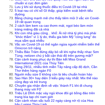
chuẩn vị cực đơn giản
Lưu ý khi sử dụng thuốc điều trị Covid-19 tại nhà
5 loại rau có chỉ số GI thấp, giúp kiểm soát bệnh tiểu
đường
Bằng chứng mạnh mẽ cho thấy tiêm mũi 3 vắc xin Covid-
19 rất quan trọng
2 cách làm kem ca cao thơm mát, ngọt béo làm món
tráng miệng đãi cả nhà
Khi con nhà giàu cũng... khổ: Ái nữ nhà tỷ phú mà phải
"khóc thầm" vì 1 lý do, thiếu gia bên Mỹ "còng lưng" do
mua sắm quá nhiều
Vắc xin Covid-19 có thể ngăn ngừa người nhiễm biến thể
Omicron trở nặng
Thiều Bảo Trâm đứng dậy bỏ về khi nghe thấy nhạc Sơn
Tùng, netizen chú ý bắt cận thái độ trên gương mặt?
Cận cảnh trang phục dự thi Bán kết Miss Grand
International 2021 của Thùy Tiên
Sáng 29/11, nhiều tỉnh miền Tây nâng cấp độ dịch, Cần
Thơ thêm hàng ngàn F0
Người mẫu size 0 không còn là tiêu chuẩn hoàn hảo
Sao Hàn 30+ hay diện 3 kiểu giày này nhất: Mix thế nào
cũng đẹp và trẻ trung
Chuyên gia nhận định về việc 'thành F1 khi đi chung
thang máy với F0'
Triệu Lệ Dĩnh mặc váy ngủ khoe đôi gò bồng đảo trên
trang bìa tạp chí nam giới
Cận cảnh nhan sắc tuổi 22 ngày càng nở rộ của Hoa
hậu Lương Thùy Linh