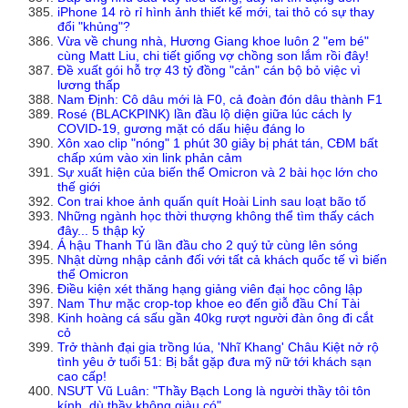
iPhone 14 rò rỉ hình ảnh thiết kế mới, tai thỏ có sự thay
đổi "khủng"?
Vừa về chung nhà, Hương Giang khoe luôn 2 "em bé"
cùng Matt Liu, chi tiết giống vợ chồng son lắm rồi đây!
Đề xuất gói hỗ trợ 43 tỷ đồng "cản" cán bộ bỏ việc vì
lương thấp
Nam Định: Cô dâu mới là F0, cả đoàn đón dâu thành F1
Rosé (BLACKPINK) lần đầu lộ diện giữa lúc cách ly
COVID-19, gương mặt có dấu hiệu đáng lo
Xôn xao clip "nóng" 1 phút 30 giây bị phát tán, CĐM bất
chấp xúm vào xin link phản cảm
Sự xuất hiện của biến thể Omicron và 2 bài học lớn cho
thế giới
Con trai khoe ảnh quấn quít Hoài Linh sau loạt bão tố
Những ngành học thời thượng không thể tìm thấy cách
đây... 5 thập kỷ
Á hậu Thanh Tú lần đầu cho 2 quý tử cùng lên sóng
Nhật dừng nhập cảnh đối với tất cả khách quốc tế vì biến
thể Omicron
Điều kiện xét thăng hạng giảng viên đại học công lập
Nam Thư mặc crop-top khoe eo đến giỗ đầu Chí Tài
Kinh hoàng cá sấu gần 40kg rượt người đàn ông đi cắt
cỏ
Trở thành đại gia trồng lúa, 'Nhĩ Khang' Châu Kiệt nở rộ
tình yêu ở tuổi 51: Bị bắt gặp đưa mỹ nữ tới khách sạn
cao cấp!
NSƯT Vũ Luân: "Thầy Bạch Long là người thầy tôi tôn
kính, dù thầy không giàu có"