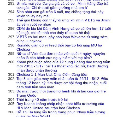
Bị mỉa mai yêu 'đại gia già và có vợ', Minh Hằng đáp trả
cực gắt: 'Chị ở dưới gầm giường nhà em à'
Sinh nhật con gái tròn 6 tuổi, mẹ chồng tặng thứ này
khiến tôi áy náy mãi
Thế giới không còn thấy 'dị ứng' khi nhìn V BTS và Jimin
âu yếm vuốt ve nhau
CĐM dè bỉu khi Đàm Vĩnh Hưng và vợ cũ lớn hơn 17 tuổi
hội ngộ, chi tiết nhỏ cho thấy rõ quan hệ thật
V BTS có hơi men, gây náo loạn Weverse từ sáng sớm
cùng Jungkook
Ronaldo giận dữ vì Fred thổi bay cơ hội giúp MU hạ
Chelsea
Nữ ca sĩ Vbiz đau đớn nhập viện suốt 4 ngày, nguyên
nhân là căn bệnh cực nguy hiểm với mẹ bỉm?
Khám phá cuộc sống của 12 cung Hoàng đạo trong tuần
mới 29/11 - 5/12: Sư Tử thoát khỏi rắc rối, Bạch Dương
nhận được phần thưởng
Chelsea 1-1 Man Utd: Chia điểm đáng tiếc
Top 3 con giáp may mắn nhất tuần từ 29/11 - 5/12: Đầu
tháng 12 hoan hỷ, tìm được cơ hội tăng thu nhập, cuối
năm tình tiền viên mãn
Đỏ mặt trước thời trang hớ hênh khi đi tàu của giới trẻ
Trung Quốc
Thời trang 40 năm trước trở lại
Roy Keane không chấp nhận phát biểu tự sướng của
HLV Man United sau trận hòa Chelsea
Đỗ Thị Hà lộng lẫy trong trang phục 'Nhụy Kiều tướng
quân' tại Miss World