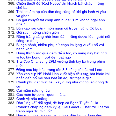
Chiến thuật để 'Red Notice' ăn khách bất chấp những
chê bai
Trái tim ấm áp của đàn ông cũng có khi giá lạnh vì yêu
và ghen
Cô gái khuyết tật chụp ảnh nude: "Em không ngại anh
nhé!"
Bún xào rau cần - món ngon cổ truyền vùng Cổ Loa
Gỏi rau muống chiên giòn
Răng trắng sáng nhờ kem đánh răng dược liệu người nổi
tiếng tin dùng
Bị bạo hành, nhiều phụ nữ chọn im lặng vì xấu hổ với
hàng xóm
Dùng thứ nước qua đêm để ủ tóc, cô nàng này bất ngờ
vì tóc tẩy bóng mượt đến bất ngờ
Trai đẹp Chansung 2PM vướng tình tay ba trong phim
mới
Đằng sau lớp hóa trang tốn 3,5 tiếng của Jared Leto
Xôn xao clip NS Hoài Linh xuất hiện tiều tuỵ, bật khóc khi
nhắc đến bố mẹ sau loạt ồn ào, sự thật là gì?
Chính phủ đặt mục tiêu xây dựng nhà ở cho lao động di
cư
Cải mầm nấu nghêu
Các món từ cơm - quen mà lạ
Canh vịt nấu măng
Dàn "Mẹ kế" đổi ngôi, đè bẹp cả Bạch Tuyết: Julia
Roberts chấp bộ đàm kỳ lạ, Gal Gadot - Charlize Theron
tranh ngôi "trùm cuối"
Đáp ứng nhu cầu vay tiêu dùng, đẩy lùi tín dụng đen