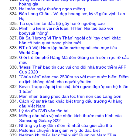
hoàng gia
Hai món ngày thường ngon miệng
Đảo Long Châu - Vẻ đẹp hoang sơ, kỳ vĩ giữa vịnh Lan
Hạ
Tia cực tím tại Bắc Bộ gây hại ở ngưỡng cao
Minh Tú kiệm vải nổi loạn, H'Hen Niê táo bạo với
bodysuit 'hồng'
Bà Sa 'Hương Vị Tình Thân' ngoài đời 'tay chơi' khác
hẳn cô bán quạt trong phim mới
ĐT nữ Việt Nam tập huấn nước ngoài cho mục tiêu
World Cup
Giới trẻ lên phố Hàng Mã đón Giáng sinh sớm rực rỡ sắc
màu
'Messi Thái' báo tin cực vui cho đội nhà trước thềm AFF
Cup 2020
"Chùa tiên" nằm cao 2500m so với mực nước biển: Điểm
du lịch không dành cho người yếu tim
Kevin Trapp sắp bị trói chặt bởi người đẹp 'quan hệ 5 lần
1 tuần'
Mãn nhãn trang phục dân tộc trên non cao Lạng Sơn
Cách kỹ sư trẻ tạo khác biệt trong đấu trường AI hàng
đầu Việt Nam
Lý do đĩa DVD vẫn tồn tại
Miếng dán bảo vệ xác nhận kích thước màn hình của
Samsung Galaxy S22
Những vụ bay đêm điên rồ nhất của giới cầu thủ
Pistorius chuyển trại giam vì lý do đặc biệt
Netizen khi thấy Jack "tái xuất" Running Man: "Tua