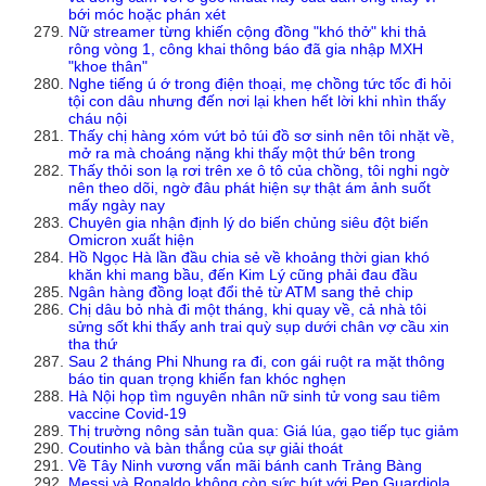
bới móc hoặc phán xét
Nữ streamer từng khiến cộng đồng "khó thở" khi thả
rông vòng 1, công khai thông báo đã gia nhập MXH
"khoe thân"
Nghe tiếng ú ớ trong điện thoại, mẹ chồng tức tốc đi hỏi
tội con dâu nhưng đến nơi lại khen hết lời khi nhìn thấy
cháu nội
Thấy chị hàng xóm vứt bỏ túi đồ sơ sinh nên tôi nhặt về,
mở ra mà choáng nặng khi thấy một thứ bên trong
Thấy thỏi son lạ rơi trên xe ô tô của chồng, tôi nghi ngờ
nên theo dõi, ngờ đâu phát hiện sự thật ám ảnh suốt
mấy ngày nay
Chuyên gia nhận định lý do biến chủng siêu đột biến
Omicron xuất hiện
Hồ Ngọc Hà lần đầu chia sẻ về khoảng thời gian khó
khăn khi mang bầu, đến Kim Lý cũng phải đau đầu
Ngân hàng đồng loạt đổi thẻ từ ATM sang thẻ chip
Chị dâu bỏ nhà đi một tháng, khi quay về, cả nhà tôi
sửng sốt khi thấy anh trai quỳ sụp dưới chân vợ cầu xin
tha thứ
Sau 2 tháng Phi Nhung ra đi, con gái ruột ra mặt thông
báo tin quan trọng khiến fan khóc nghẹn
Hà Nội họp tìm nguyên nhân nữ sinh tử vong sau tiêm
vaccine Covid-19
Thị trường nông sản tuần qua: Giá lúa, gạo tiếp tục giảm
Coutinho và bàn thắng của sự giải thoát
Về Tây Ninh vương vấn mãi bánh canh Trảng Bàng
Messi và Ronaldo không còn sức hút với Pep Guardiola