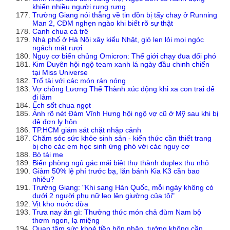
khiến nhiều người rưng rưng
Trường Giang nói thẳng về tin đồn bị tẩy chay ở Running
Man 2, CĐM nghẹn ngào khi biết rõ sự thật
Canh chua cá trê
Nhà phố ở Hà Nội xây kiểu Nhật, gió len lỏi mọi ngóc
ngách mát rượi
Nguy cơ biến chủng Omicron: Thế giới chạy đua đối phó
Kim Duyên hội ngộ team xanh lá ngày đầu chinh chiến
tại Miss Universe
Trổ tài với các món rán nóng
Vợ chồng Lương Thế Thành xúc động khi xa con trai để
đi làm
Ếch sốt chua ngọt
Ảnh rõ nét Đàm Vĩnh Hưng hội ngộ vợ cũ ở Mỹ sau khi bị
đệ đơn ly hôn
TP.HCM giám sát chặt nhập cảnh
Chăm sóc sức khỏe sinh sản - kiến thức cần thiết trang
bị cho các em học sinh ứng phó với các nguy cơ
Bò tái me
Biến phòng ngủ gác mái biệt thự thành duplex thu nhỏ
Giảm 50% lệ phí trước bạ, lăn bánh Kia K3 cần bao
nhiêu?
Trường Giang: "Khi sang Hàn Quốc, mỗi ngày không có
dưới 2 người phụ nữ leo lên giường của tôi"
Vịt kho nước dừa
Trưa nay ăn gì: Thưởng thức món chả đùm Nam bộ
thơm ngon, lạ miệng
Quan tâm sức khoẻ tiền hôn nhân, tưởng không cần