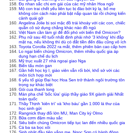
Đọ nhan sắc chị em gái của các mỹ nhân Hoa ngữ
Mộ con trai chết yểu liên tục bị đào bới kỳ lạ, bố mẹ
không còn cách nào phải bật nắp quan tài rồi chứng kiến
cảnh quái gở
Angelina Jolie bị soi mặc đồ trái khoáy với các con, chiếc
quần cô sử dụng chẳng khác nào đồ ngủ
Việt Nam cần làm gì để đối phó với biến thể Omicron?
Phụ nữ sau 40 tuổi nhất định phải nhớ '3 không' khi đắp
mặt nạ, nếu không thì dù có đắt tiền đến đâu cũng vô ích
Toyota Corolla 2022 ra mắt, thêm phiên bản cao cấp hơn
Lo ngại biến chủng Omicron, thêm nhiều quốc gia áp
dụng hạn chế du lịch
Mỹ trục xuất 27 nhà ngoại giao Nga
Biến tấu món gan
Gần hết học kỳ I, giáo viên vẫn rối bời, khổ sở với các
môn tích hợp mới
6 yếu tố giúp Đại học Hoa Sen trở thành ngôi trường tôn
trọng sự khác biệt
Gỏi cua thanh long
Màn pha chế 'bốc lửa' giúp thầy giáo 9X giành giải Nhất
toàn quốc
Thầy Thịnh 'kiên trì' và 'kho báu' gần 1.000 lá thư của
học sinh gửi
Rangnick thay đổi lớn MU, Man City ký Olmo
Bữa cơm đậm màu sắc
Siêu biến chủng Omicron tiếp tục lan đến nhiều quốc gia
Cá ba sa bọc xôi
Sinh nhật đầu tiên vắng mẹ, Ngọc Sơn có hành động