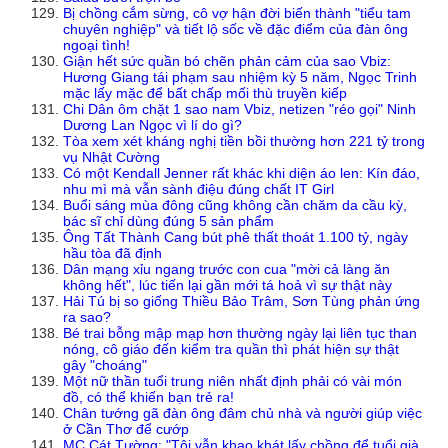
Bị chồng cắm sừng, cô vợ hận đời biến thành "tiểu tam
chuyên nghiệp" và tiết lộ sốc về đặc điểm của đàn ông
ngoại tình!
Giận hết sức quần bó chẽn phản cảm của sao Vbiz:
Hương Giang tái phạm sau nhiệm kỳ 5 năm, Ngọc Trinh
mặc lấy mặc để bất chấp mối thù truyền kiếp
Chi Dân ôm chặt 1 sao nam Vbiz, netizen "réo gọi" Ninh
Dương Lan Ngọc vì lí do gì?
Tòa xem xét kháng nghị tiền bồi thường hơn 221 tỷ trong
vụ Nhật Cường
Có một Kendall Jenner rất khác khi diện áo len: Kín đáo,
nhu mì mà vẫn sành điệu đúng chất IT Girl
Buổi sáng mùa đông cũng không cần chăm da cầu kỳ,
bác sĩ chỉ dùng đúng 5 sản phẩm
Ông Tất Thành Cang bút phê thất thoát 1.100 tỷ, ngày
hầu tòa đã định
Dân mạng xỉu ngang trước con cua "mời cả làng ăn
không hết", lúc tiến lại gần mới tá hoả vì sự thật này
Hải Tú bị so giống Thiều Bảo Trâm, Sơn Tùng phản ứng
ra sao?
Bé trai bỗng mập mạp hơn thường ngày lại liên tục than
nóng, cô giáo đến kiểm tra quần thì phát hiện sự thật
gây "choáng"
Một nữ thần tuổi trung niên nhất định phải có vài món
đồ, có thể khiến bạn trẻ ra!
Chân tướng gã đàn ông đâm chủ nhà và người giúp việc
ở Cần Thơ để cướp
MC Cát Tường: "Tôi vẫn khao khát lấy chồng để tuổi già