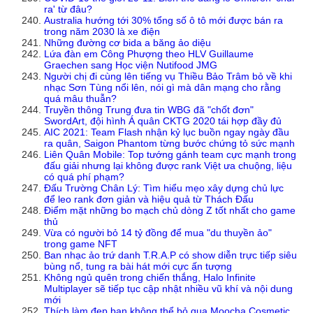
ra' từ đâu?
Australia hướng tới 30% tổng số ô tô mới được bán ra
trong năm 2030 là xe điện
Những đường cơ bida a băng ảo diệu
Lứa đàn em Công Phượng theo HLV Guillaume
Graechen sang Học viện Nutifood JMG
Người chị đi cùng lên tiếng vụ Thiều Bảo Trâm bỏ về khi
nhạc Sơn Tùng nổi lên, nói gì mà dân mạng cho rằng
quá mâu thuẫn?
Truyền thông Trung đưa tin WBG đã "chốt đơn"
SwordArt, đội hình Á quân CKTG 2020 tái hợp đầy đủ
AIC 2021: Team Flash nhận kỷ lục buồn ngay ngày đầu
ra quân, Saigon Phantom từng bước chứng tỏ sức mạnh
Liên Quân Mobile: Top tướng gánh team cực mạnh trong
đấu giải nhưng lại không được rank Việt ưa chuộng, liệu
có quá phí phạm?
Đấu Trường Chân Lý: Tìm hiểu mẹo xây dựng chủ lực
để leo rank đơn giản và hiệu quả từ Thách Đấu
Điểm mặt những bo mạch chủ dòng Z tốt nhất cho game
thủ
Vừa có người bỏ 14 tỷ đồng để mua "du thuyền ảo"
trong game NFT
Ban nhạc ảo trứ danh T.R.A.P có show diễn trực tiếp siêu
bùng nổ, tung ra bài hát mới cực ấn tượng
Không ngủ quên trong chiến thắng, Halo Infinite
Multiplayer sẽ tiếp tục cập nhật nhiều vũ khí và nội dung
mới
Thích làm đẹp bạn không thể bỏ qua Moocha Cosmetic