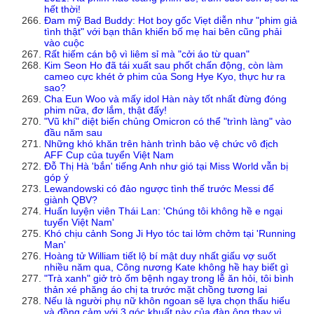
hết thời!
Đam mỹ Bad Buddy: Hot boy gốc Viẹt diễn như "phim giả
tình thật" với bạn thân khiến bố mẹ hai bên cũng phải
vào cuộc
Rất hiếm cán bộ vì liêm sỉ mà "cởi áo từ quan"
Kim Seon Ho đã tái xuất sau phốt chấn động, còn làm
cameo cực khét ở phim của Song Hye Kyo, thực hư ra
sao?
Cha Eun Woo và mấy idol Hàn này tốt nhất đừng đóng
phim nữa, đơ lắm, thật đấy!
"Vũ khí" diệt biến chủng Omicron có thể "trình làng" vào
đầu năm sau
Những khó khăn trên hành trình bảo vệ chức vô địch
AFF Cup của tuyển Việt Nam
Đỗ Thị Hà 'bắn' tiếng Anh như gió tại Miss World vẫn bị
góp ý
Lewandowski có đảo ngược tình thế trước Messi để
giành QBV?
Huấn luyện viên Thái Lan: 'Chúng tôi không hề e ngại
tuyển Việt Nam'
Khó chịu cảnh Song Ji Hyo tóc tai lởm chởm tại 'Running
Man'
Hoàng tử William tiết lộ bí mật duy nhất giấu vợ suốt
nhiều năm qua, Công nương Kate không hề hay biết gì
"Trà xanh" giở trò ốm bệnh ngay trong lễ ăn hỏi, tôi bình
thản xé phăng áo chị ta trước mặt chồng tương lai
Nếu là người phụ nữ khôn ngoan sẽ lựa chọn thấu hiểu
và đồng cảm với 3 góc khuất này của đàn ông thay vì