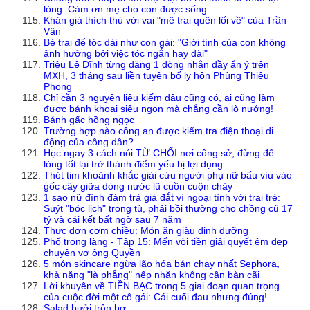
lòng: Cảm ơn mẹ cho con được sống
Khán giả thích thú với vai "mê trai quên lối về" của Trần
Vân
Bé trai để tóc dài như con gái: "Giới tính của con không
ảnh hưởng bởi việc tóc ngắn hay dài"
Triệu Lệ Dĩnh từng đăng 1 dòng nhắn đầy ẩn ý trên
MXH, 3 tháng sau liền tuyên bố ly hôn Phùng Thiệu
Phong
Chỉ cần 3 nguyên liệu kiếm đâu cũng có, ai cũng làm
được bánh khoai siêu ngon mà chẳng cần lò nướng!
Bánh gấc hồng ngọc
Trường hợp nào công an được kiểm tra điện thoại di
động của công dân?
Học ngay 3 cách nói TỪ CHỐI nơi công sở, đừng để
lòng tốt lại trở thành điểm yếu bị lợi dụng
Thót tim khoảnh khắc giải cứu người phụ nữ bấu víu vào
gốc cây giữa dòng nước lũ cuồn cuộn chảy
1 sao nữ đình đám trả giá đắt vì ngoại tình với trai trẻ:
Suýt "bóc lịch" trong tù, phải bồi thường cho chồng cũ 17
tỷ và cái kết bất ngờ sau 7 năm
Thực đơn cơm chiều: Món ăn giàu dinh dưỡng
Phố trong làng - Tập 15: Mến vòi tiền giải quyết êm đẹp
chuyện vợ ông Quyền
5 món skincare ngừa lão hóa bán chạy nhất Sephora,
khả năng "là phẳng" nếp nhăn không cần bàn cãi
Lời khuyên về TIỀN BẠC trong 5 giai đoạn quan trọng
của cuộc đời một cô gái: Cái cuối đau nhưng đúng!
Salad bưởi trộn bơ