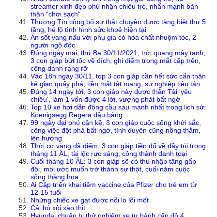
streamer xinh đẹp phủ nhận chiêu trò, nhấn mạnh bản
thân "chơi sạch"
Thương Tín công bố sự thật chuyện được tặng biệt thự 5
tầng, hé lộ tình hình sức khoẻ hiện tại
Ăn sốt vang nấu với phụ gia có hóa chất nhuộm tóc, 2
người ngộ độc
Đúng ngày mai, thứ Ba 30/11/2021, trời quang mây tạnh,
3 con giáp bứt tốc về đích, ghi điểm trong mắt cấp trên,
công danh rạng rỡ
Vào 18h ngày 30/11, top 3 con giáp cần hết sức cẩn thận
kẻ gian quấy phá, tiền mất tật mang, sự nghiệp tiêu tán
Đúng 14 ngày tới, 3 con giáp này được thần Tài 'yêu
chiều', làm 1 vốn được 4 lời, vượng phát bất ngờ
Top 10 xe hơi dẫn động cầu sau mạnh nhất trong lịch sử:
Koenigsegg Regera đầu bảng
99 ngày đại phú cận kề, 3 con giáp cuộc sống khởi sắc,
công việc đột phá bất ngờ, tình duyên cũng nồng thắm,
lên hương
Thời cơ vàng đã điểm, 3 con giáp tiền đổ về đầy túi trong
tháng 11 ÂL, tài lộc rực sáng, công thành danh toại
Cuối tháng 10 ÂL: 3 con giáp sẽ có thu nhập tăng gấp
đôi, mọi ước muốn trở thành sự thật, cuối năm cuộc
sống thăng hoa
Ai Cập triển khai tiêm vaccine của Pfizer cho trẻ em từ
12-15 tuổi
Những chiếc xe gạt được nỗi lo lỗi mốt
Cải bó xôi xào thịt
Hyundai chuẩn bị thử nghiệm xe tự hành cấp độ 4