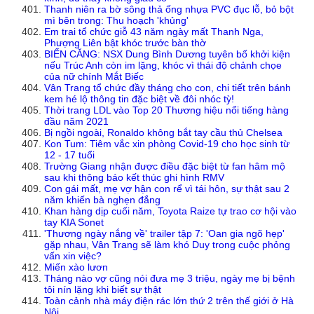
Thanh niên ra bờ sông thả ống nhựa PVC đục lỗ, bỏ bột
mì bên trong: Thu hoạch 'khủng'
Em trai tổ chức giỗ 43 năm ngày mất Thanh Nga,
Phượng Liên bật khóc trước bàn thờ
BIẾN CĂNG: NSX Dung Bình Dương tuyên bố khởi kiện
nếu Trúc Anh còn im lặng, khóc vì thái độ chảnh chọe
của nữ chính Mắt Biếc
Vân Trang tổ chức đầy tháng cho con, chi tiết trên bánh
kem hé lộ thông tin đặc biệt về đôi nhóc tỳ!
Thời trang LDL vào Top 20 Thương hiệu nổi tiếng hàng
đầu năm 2021
Bị ngồi ngoài, Ronaldo không bắt tay cầu thủ Chelsea
Kon Tum: Tiêm vắc xin phòng Covid-19 cho học sinh từ
12 - 17 tuổi
Trường Giang nhận được điều đặc biệt từ fan hâm mộ
sau khi thông báo kết thúc ghi hình RMV
Con gái mất, mẹ vợ hận con rể vì tái hôn, sự thật sau 2
năm khiến bà nghẹn đắng
Khan hàng dịp cuối năm, Toyota Raize tự trao cơ hội vào
tay KIA Sonet
'Thương ngày nắng về' trailer tập 7: 'Oan gia ngõ hẹp'
gặp nhau, Vân Trang sẽ làm khó Duy trong cuộc phỏng
vấn xin việc?
Miến xào lươn
Tháng nào vợ cũng nói đưa mẹ 3 triệu, ngày mẹ bị bệnh
tôi nín lặng khi biết sự thật
Toàn cảnh nhà máy điện rác lớn thứ 2 trên thế giới ở Hà
Nội