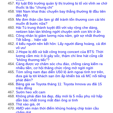
Kỷ luật Đội trưởng quản lý thị trường bị tố vòi vĩnh xe chở
thuốc lá lậu "chung chi"
Việt Nam khai thác chuyến bay thẳng thường lệ đầu tiên
đến Mỹ
Mẹ đơn thân cần làm gì để tránh tổn thương con cái khi
muốn đi bước nữa?
Hải Tú trung thành tuyệt đối với váy rộng che dáng,
netizen bàn tán không ngớt chuyện sinh con khi ở ẩn
Công nhân bị giảm lương nửa năm, giờ sợ nhất thưởng
Tết bằng... hiện vật
4 kiểu người nên kết hôn: Lấy người đàng hoàng, cả đời
vô ưu!
J-Hope bị đối xử bất công trong concert của BTS: Thời
lượng cầm mic ít ỏi gây sốc, thậm chí line hát cũng cắt
"không thương tiếc"?
Càng được vợ chăm sóc chu đáo, chồng càng kiếm ra
nhiều tiền, cơ hội thăng chức rộng mở ngời ngời
Tóm sống nam đạo diễn U50 lộ ảnh ngoại tình trơ trẽn,
đưa gái lạ tới khách sạn ôm ấp khiến bà xã MC nổi tiếng
phát điên?
Bảng giá xe Toyota tháng 11: Toyota Innova ưu đãi 15
triệu đồng
Sườn heo xốt cam
Không phải đàn bà đẹp, đây mới là 5 mẫu phụ nữ hấp
dẫn bậc nhất trong mắt đàn ông si tình
Thịt xào giá, ớt
AMD vén màn thời điểm khủng hoảng chip toàn cầu
chấm dứt