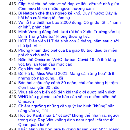
Clip: Hai cậu bé bán vé số đạp xe liêu xiêu về nhà giữa
đêm mưa khiến nhiều người thương cảm
Bị Netizen chê than nghèo kể khổ, Duy Phước: Đây là
bài báo cuối cùng tôi tâm sự
Vụ hỗ trợ thiệt hại bão 2.000 đồng: Có gì đó rất... "hành
chính", phản cảm
Minh Vương đăng ảnh tươi rói bên Xuân Trường vẫn bị
Đình Trọng 'chê bai' không thương tiếc
HOT: Diễn viên H.T đã sinh con 2 tháng, năm sau cưới
chủ tịch Vbiz
Phòng khám đặc biệt của bà giáo 88 tuổi điều trị miễn
phí cho chó mèo
Biến thể Omicron: WHO dự báo Covid-19 có thể tăng
vọt, lây lan toàn cầu mức cao
Cạn kiệt máu điều trị
Đỗ Hà tại Miss World 2021: Mang cả "rừng hoa" đi thi
nhưng bộ nào cũng... lỗi
Bán hai chậu cây cảnh 80 ngàn, chủ cửa hàng bị trộm
điện thoại gần 30 triệu
Virus sẽ còn biến đổi đến khi thế giới được miễn dịch
WHO kêu gọi các nước báo cáo về ca nhiễm biến thể
Omicron
Chiêm ngưỡng những cặp quýt lục bình "khủng" sẵn
sàng vào vụ Tết
Học trò Karik mùa 1 "lột xác" không thể nhận ra, người
trong ekip Rap Việt khẳng định năm ngoái cắt tóc thì
Quán quân luôn!
Khắc Minh chi hơn nửa tỷ đồng tự sản xuất MV "Hoàng