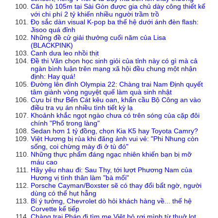
Căn hộ 105m tại Sài Gòn được gia chủ dày công thiết kế
với chi phí 2 tỷ khiến nhiều người trầm trồ
Đọ sắc dàn visual K-pop ba thế hệ dưới ánh đèn flash:
Jisoo quá đỉnh
Những đề cử giải thưởng cuối năm của Lisa
(BLACKPINK)
Canh dưa leo nhồi thịt
Đề thi Văn chọn học sinh giỏi của tỉnh này có gì mà cả
ngàn bình luận trên mạng xã hội đều chung một nhận
định: Hay quá!
Đường lên đỉnh Olympia 22: Chàng trai Nam Định quyết
tâm giành vòng nguyệt quế làm quà sinh nhật
Cựu bí thư Bến Cát kêu oan, khẩn cầu Bộ Công an vào
điều tra vụ án nhiều tình tiết kỳ lạ
Khoảnh khắc ngọt ngào chưa có trên sóng của cặp đôi
chính "Phố trong làng"
Sedan hơn 1 tỷ đồng, chọn Kia K5 hay Toyota Camry?
Việt Hương bị rủa khi đăng ảnh vui vẻ: "Phi Nhung còn
sống, coi chừng mày đi ở tù đó"
Những thực phẩm đáng ngạc nhiên khiến bạn bị mỡ
máu cao
Hãy yêu nhau đi: Sau Thy, tới lượt Phương Nam của
Hương vị tình thân làm "bà mối"
Porsche Cayman/Boxster sẽ có thay đổi bất ngờ, người
dùng có thể hụt hẫng
Bí ý tưởng, Chevrolet dò hỏi khách hàng về... thế hệ
Corvette kế tiếp
Chàng trai Pháp đi tìm mẹ Việt bỏ rơi mình từ thuở lọt