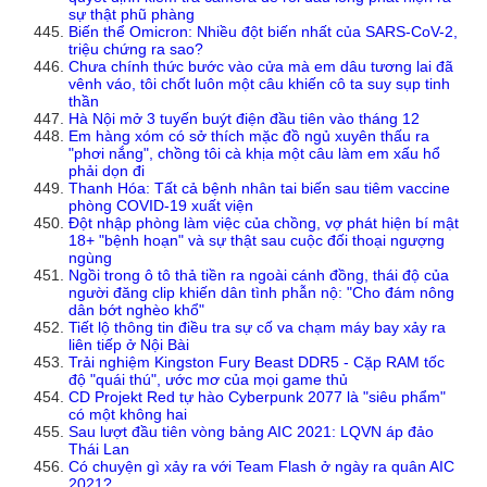
sự thật phũ phàng
Biến thể Omicron: Nhiều đột biến nhất của SARS-CoV-2,
triệu chứng ra sao?
Chưa chính thức bước vào cửa mà em dâu tương lai đã
vênh váo, tôi chốt luôn một câu khiến cô ta suy sụp tinh
thần
Hà Nội mở 3 tuyến buýt điện đầu tiên vào tháng 12
Em hàng xóm có sở thích mặc đồ ngủ xuyên thấu ra
"phơi nắng", chồng tôi cà khịa một câu làm em xấu hổ
phải dọn đi
Thanh Hóa: Tất cả bệnh nhân tai biến sau tiêm vaccine
phòng COVID-19 xuất viện
Đột nhập phòng làm việc của chồng, vợ phát hiện bí mật
18+ "bệnh hoạn" và sự thật sau cuộc đối thoại ngượng
ngùng
Ngồi trong ô tô thả tiền ra ngoài cánh đồng, thái độ của
người đăng clip khiến dân tình phẫn nộ: "Cho đám nông
dân bớt nghèo khổ"
Tiết lộ thông tin điều tra sự cố va chạm máy bay xảy ra
liên tiếp ở Nội Bài
Trải nghiệm Kingston Fury Beast DDR5 - Cặp RAM tốc
độ "quái thú", ước mơ của mọi game thủ
CD Projekt Red tự hào Cyberpunk 2077 là "siêu phẩm"
có một không hai
Sau lượt đầu tiên vòng bảng AIC 2021: LQVN áp đảo
Thái Lan
Có chuyện gì xảy ra với Team Flash ở ngày ra quân AIC
2021?