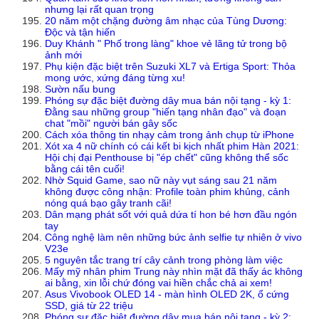
nhưng lại rất quan trọng
20 năm một chặng đường âm nhạc của Tùng Dương:
Độc và tận hiến
Duy Khánh " Phố trong làng" khoe vẻ lãng tử trong bộ
ảnh mới
Phụ kiện đặc biệt trên Suzuki XL7 và Ertiga Sport: Thỏa
mong ước, xứng đáng từng xu!
Sườn nấu bung
Phóng sự đặc biệt đường dây mua bán nội tạng - kỳ 1:
Đằng sau những group "hiến tạng nhân đạo" và đoạn
chat "mồi" người bán gây sốc
Cách xóa thông tin nhạy cảm trong ảnh chụp từ iPhone
Xót xa 4 nữ chính có cái kết bi kịch nhất phim Hàn 2021:
Hội chị đại Penthouse bị "ép chết" cũng không thể sốc
bằng cái tên cuối!
Nhờ Squid Game, sao nữ này vụt sáng sau 21 năm
không được công nhận: Profile toàn phim khủng, cảnh
nóng quá bạo gây tranh cãi!
Dân mạng phát sốt với quả dứa tí hon bé hơn đầu ngón
tay
Công nghệ làm nên những bức ảnh selfie tự nhiên ở vivo
V23e
5 nguyên tắc trang trí cây cảnh trong phòng làm việc
Mấy mỹ nhân phim Trung này nhìn mặt đã thấy ác không
ai bằng, xin lỗi chứ đóng vai hiền chắc chả ai xem!
Asus Vivobook OLED 14 - màn hình OLED 2K, ổ cứng
SSD, giá từ 22 triệu
Phóng sự đặc biệt đường dây mua bán nội tạng - kỳ 2: