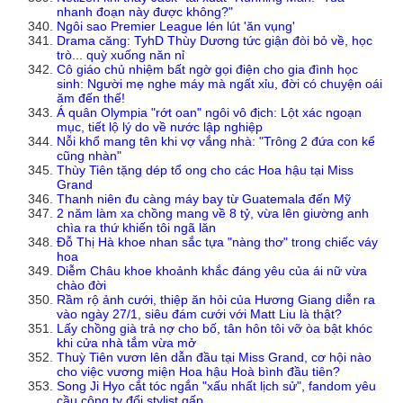
nhanh đoạn này được không?"
Ngôi sao Premier League lén lút 'ăn vụng'
Drama căng: TyhD Thùy Dương tức giận đòi bỏ về, học
trò... quỳ xuống năn nỉ
Cô giáo chủ nhiệm bất ngờ gọi điện cho gia đình học
sinh: Người mẹ nghe máy mà ngất xỉu, đời có chuyện oái
ăm đến thế!
Á quân Olympia "rớt oan" ngôi vô địch: Lột xác ngoạn
mục, tiết lộ lý do về nước lập nghiệp
Nỗi khổ mang tên khi vợ vắng nhà: "Trông 2 đứa con kể
cũng nhàn"
Thùy Tiên tặng dép tổ ong cho các Hoa hậu tại Miss
Grand
Thanh niên đu càng máy bay từ Guatemala đến Mỹ
2 năm làm xa chồng mang về 8 tỷ, vừa lên giường anh
chìa ra thứ khiến tôi ngã lăn
Đỗ Thị Hà khoe nhan sắc tựa "nàng thơ" trong chiếc váy
hoa
Diễm Châu khoe khoảnh khắc đáng yêu của ái nữ vừa
chào đời
Rầm rộ ảnh cưới, thiệp ăn hỏi của Hương Giang diễn ra
vào ngày 27/1, siêu đám cưới với Matt Liu là thật?
Lấy chồng già trả nợ cho bố, tân hôn tôi vỡ òa bật khóc
khi cửa nhà tắm vừa mở
Thuỳ Tiên vươn lên dẫn đầu tại Miss Grand, cơ hội nào
cho việc vương miện Hoa hậu Hoà bình đầu tiên?
Song Ji Hyo cắt tóc ngắn "xấu nhất lịch sử", fandom yêu
cầu công ty đổi stylist gấp