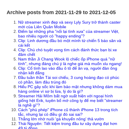
Archive posts from 2021-11-29 to 2021-12-05
Nữ streamer xinh đẹp và sexy Lyly Sury trở thành caster
mới của Liên Quân Mobile
Điểm lại những pha "nối lại tình xưa" của streamer Việt,
bao nhiêu người có "happy ending"?
Clip: Linh dương đầu bò một mình tử chiến 5 báo săn và
cái kết
Clip: Chú chó tuyệt vọng tìm cách đánh thức bạn bị xe
đâm chết
Nam thần Ji Chang Wook lộ chiếc ốp iPhone quá "nữ
tính", nhưng đáng chú ý là nghe giá mà muốn xỉu ngang!
Clip: Cố tình lao vào đầu ô tô để ăn vạ, người đàn ông
nhận kết đắng
Đầu tuần thần Tài soi chiếu, 3 cung hoàng đạo có phúc
có phần, làm đâu trúng đó
Hiếu PC gây sốc khi làm bảo mật nhưng không dám mua
hàng online vì sợ bị lừa, lý do là gì?
Streamer Hải Mõm bất ngờ xuất hiện với ngoại hình
giống hệt Erik, tuyên bố mở công ty để mẹ biết "streamer
là nghề gì"?
Cách "phù phép" iPhone cũ thành iPhone 13 trong tích
tắc, nhưng lại có điều gì đó sai sai?
Thắng lớn nhờ nuôi 'gà khuyến nông' thả vườn
Thái Nguyên: Tiết kiệm trong đầu tư xây dựng đạt hơn
49 tỷ đồng