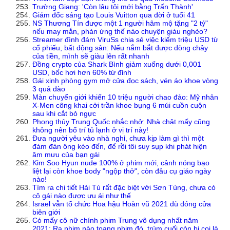
Trường Giang: 'Còn lâu tôi mới bằng Trấn Thành'
Giám đốc sáng tạo Louis Vuitton qua đời ở tuổi 41
NS Thương Tín được một 1 người hâm mộ tặng "2 tỷ"
nếu may mắn, phản ứng thế nào chuyện giàu nghèo?
Streamer đình đám ViruSs chia sẻ việc kiếm triệu USD từ
cổ phiếu, bất động sản: Nếu nắm bắt được dòng chảy
của tiền, mình sẽ giàu lên rất nhanh
Đồng crypto của Shark Bình giảm xuống dưới 0,001
USD, bốc hơi hơn 60% từ đỉnh
Gái xinh phòng gym mở cửa đọc sách, vén áo khoe vòng
3 quả đào
Màn chuyển giới khiến 10 triệu người chao đảo: Mỹ nhân
X-Men công khai cởi trần khoe bụng 6 múi cuồn cuộn
sau khi cắt bỏ ngực
Phong thủy Trung Quốc nhắc nhở: Nhà chật mấy cũng
không nên bố trí tủ lạnh ở vị trí này!
Đưa người yêu vào nhà nghỉ, chưa kịp làm gì thì một
đám đàn ông kéo đến, để rồi tôi suy sụp khi phát hiện
âm mưu của bạn gái
Kim Soo Hyun nude 100% ở phim mới, cảnh nóng bạo
liệt lại còn khoe body "ngộp thở", còn đâu cụ giáo ngày
nào!
Tìm ra chi tiết Hải Tú rất đặc biệt với Sơn Tùng, chưa có
cô gái nào được ưu ái như thế
Israel vẫn tổ chức Hoa hậu Hoàn vũ 2021 dù đóng cửa
biên giới
Có mấy cô nữ chính phim Trung vô dụng nhất năm
2021: Ra phim nào toang phim đó, trùm cuối còn bị coi là