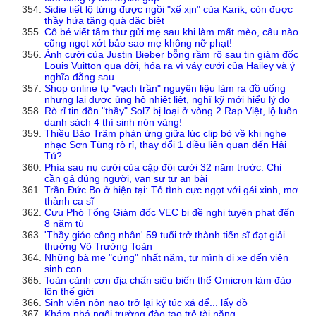
Sidie tiết lộ từng được ngồi "xế xịn" của Karik, còn được
thầy hứa tặng quà đặc biệt
Cô bé viết tâm thư gửi mẹ sau khi làm mất mèo, câu nào
cũng ngọt xớt bảo sao mẹ không nỡ phạt!
Ảnh cưới của Justin Bieber bỗng rầm rộ sau tin giám đốc
Louis Vuitton qua đời, hóa ra vì váy cưới của Hailey và ý
nghĩa đằng sau
Shop online tự "vạch trần" nguyên liệu làm ra đồ uống
nhưng lại được ủng hộ nhiệt liệt, nghĩ kỹ mới hiểu lý do
Rò rỉ tin đồn "thầy" Sol7 bị loại ở vòng 2 Rap Việt, lộ luôn
danh sách 4 thí sinh nón vàng!
Thiều Bảo Trâm phản ứng giữa lúc clip bỏ về khi nghe
nhạc Sơn Tùng rò rỉ, thay đổi 1 điều liên quan đến Hải
Tú?
Phía sau nụ cười của cặp đôi cưới 32 năm trước: Chỉ
cần gả đúng người, vạn sự tự an bài
Trần Đức Bo ở hiện tại: Tỏ tình cực ngọt với gái xinh, mơ
thành ca sĩ
Cựu Phó Tổng Giám đốc VEC bị đề nghị tuyên phạt đến
8 năm tù
'Thầy giáo công nhân' 59 tuổi trở thành tiến sĩ đạt giải
thưởng Võ Trường Toản
Những bà mẹ "cứng" nhất năm, tự mình đi xe đến viện
sinh con
Toàn cảnh cơn địa chấn siêu biến thể Omicron làm đảo
lộn thế giới
Sinh viên nôn nao trở lại ký túc xá để... lấy đồ
Khám phá ngôi trường đào tạo trẻ tài năng