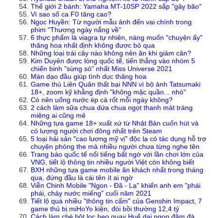
Thế giới 2 bánh: Yamaha MT-10SP 2022 sắp "gây bão"
Vì sao số ca F0 tăng cao?
Ngọc Huyền: Từ người mẫu ảnh đến vai chính trong
phim "Thương ngày nắng về"
6 thực phẩm là viagra tự nhiên, nàng muốn "chuyện ấy"
thăng hoa nhất định không được bỏ qua
Những loại trái cây nào không nên ăn khi giảm cân?
Kim Duyên được lòng quốc tế, tiến thẳng vào nhóm 5
chiến binh "sừng sỏ" nhất Miss Universe 2021
Màn dạo đầu giúp tình dục thăng hoa
Game thủ Liên Quân thất bại NNN vì bộ ảnh Tatsumaki
18+, zoom kỹ khẳng định "không mặc quần... nhỏ"
Có nên uống nước ép cà rốt mỗi ngày không?
2 cách làm sữa chua dứa chua ngọt thanh mát tráng
miệng ai cũng mê
Những tựa game 18+ xuất xứ từ Nhật Bản cuốn hút và
có lượng người chơi đông nhất trên Steam
5 loại hải sản "cao lương mỹ vị" độc lạ có tác dụng hỗ trợ
chuyện phòng the mà nhiều người chưa từng nghe tên
Trang báo quốc tế nổi tiếng bất ngờ với lần chơi lớn của
VNG, tiết lộ thông tin nhiều người Việt còn không biết
BXH những tựa game mobile ăn khách nhất trong tháng
qua, đứng đầu là cái tên ít ai ngờ
Viễn Chinh Mobile "Ngon - Đã - Lạ" khiến anh em "phái
phái, chảy nước miếng" cuối năm 2021
Tiết lộ quá nhiều "thông tin cấm" của Genshin Impact, 7
game thủ bị miHoYo kiện, đòi bồi thường 12,4 tỷ
Cách làm chè bột lọc heo quay Huế dai ngon đậm đà