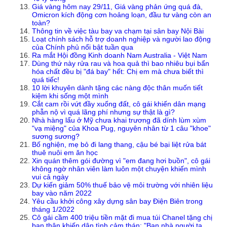
Giá vàng hôm nay 29/11, Giá vàng phản ứng quá đà,
Omicron kích động cơn hoảng loạn, đầu tư vàng còn an
toàn?
Thông tin về việc tàu bay va chạm tại sân bay Nội Bài
Loạt chính sách hỗ trợ doanh nghiệp và người lao động
của Chính phủ nổi bật tuần qua
Ra mắt Hội đồng Kinh doanh Nam Australia - Việt Nam
Dùng thứ này rửa rau và hoa quả thì bao nhiêu bụi bẩn
hóa chất đều bị "đá bay" hết: Chị em mà chưa biết thì
quá tiếc!
10 lời khuyên dành tặng các nàng độc thân muốn tiết
kiệm khi sống một mình
Cắt cam rồi vứt đầy xuống đất, cô gái khiến dân mạng
phẫn nộ vì quá lãng phí nhưng sự thật là gì?
Nhà hàng lẩu ở Mỹ chưa khai trương đã dính lùm xùm
"vạ miệng" của Khoa Pug, nguyên nhân từ 1 câu "khoe"
sương sương?
Bố nghiện, mẹ bỏ đi lang thang, cậu bé bại liệt rửa bát
thuê nuôi em ăn học
Xin quán thêm gói đường vì "em đang hơi buồn", cô gái
không ngờ nhân viên làm luôn một chuyện khiến mình
vui cả ngày
Dự kiến giảm 50% thuế bảo vệ môi trường với nhiên liệu
bay vào năm 2022
Yêu cầu khởi công xây dựng sân bay Điện Biên trong
tháng 1/2022
Cô gái cầm 400 triệu tiền mặt đi mua túi Chanel tặng chị
bạn thân khiến dân tình cảm thán: "Bạn nhà người ta