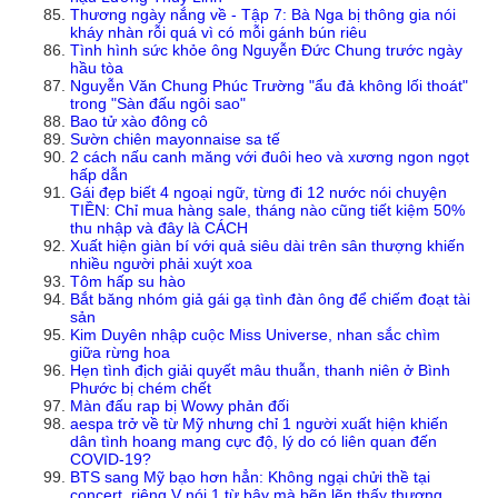
Thương ngày nắng về - Tập 7: Bà Nga bị thông gia nói
kháy nhàn rỗi quá vì có mỗi gánh bún riêu
Tình hình sức khỏe ông Nguyễn Đức Chung trước ngày
hầu tòa
Nguyễn Văn Chung Phúc Trường "ẩu đả không lối thoát"
trong "Sàn đấu ngôi sao"
Bao tử xào đông cô
Sườn chiên mayonnaise sa tế
2 cách nấu canh măng với đuôi heo và xương ngon ngọt
hấp dẫn
Gái đẹp biết 4 ngoại ngữ, từng đi 12 nước nói chuyện
TIỀN: Chỉ mua hàng sale, tháng nào cũng tiết kiệm 50%
thu nhập và đây là CÁCH
Xuất hiện giàn bí với quả siêu dài trên sân thượng khiến
nhiều người phải xuýt xoa
Tôm hấp su hào
Bắt băng nhóm giả gái gạ tình đàn ông để chiếm đoạt tài
sản
Kim Duyên nhập cuộc Miss Universe, nhan sắc chìm
giữa rừng hoa
Hẹn tình địch giải quyết mâu thuẫn, thanh niên ở Bình
Phước bị chém chết
Màn đấu rap bị Wowy phản đối
aespa trở về từ Mỹ nhưng chỉ 1 người xuất hiện khiến
dân tình hoang mang cực độ, lý do có liên quan đến
COVID-19?
BTS sang Mỹ bạo hơn hẳn: Không ngại chửi thề tại
concert, riêng V nói 1 từ bậy mà bẽn lẽn thấy thương