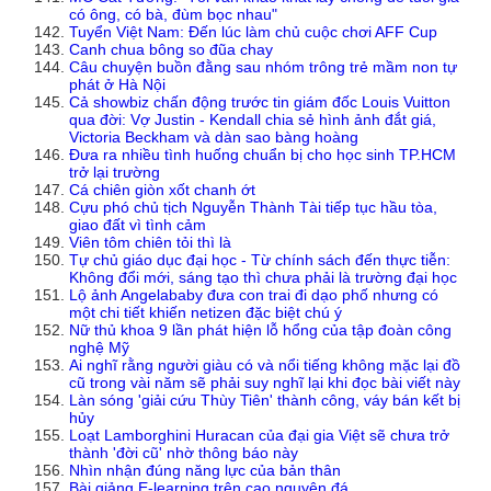
có ông, có bà, đùm bọc nhau"
Tuyển Việt Nam: Đến lúc làm chủ cuộc chơi AFF Cup
Canh chua bông so đũa chay
Câu chuyện buồn đằng sau nhóm trông trẻ mầm non tự
phát ở Hà Nội
Cả showbiz chấn động trước tin giám đốc Louis Vuitton
qua đời: Vợ Justin - Kendall chia sẻ hình ảnh đắt giá,
Victoria Beckham và dàn sao bàng hoàng
Đưa ra nhiều tình huống chuẩn bị cho học sinh TP.HCM
trở lại trường
Cá chiên giòn xốt chanh ớt
Cựu phó chủ tịch Nguyễn Thành Tài tiếp tục hầu tòa,
giao đất vì tình cảm
Viên tôm chiên tỏi thì là
Tự chủ giáo dục đại học - Từ chính sách đến thực tiễn:
Không đổi mới, sáng tạo thì chưa phải là trường đại học
Lộ ảnh Angelababy đưa con trai đi dạo phố nhưng có
một chi tiết khiến netizen đặc biệt chú ý
Nữ thủ khoa 9 lần phát hiện lỗ hổng của tập đoàn công
nghệ Mỹ
Ai nghĩ rằng người giàu có và nổi tiếng không mặc lại đồ
cũ trong vài năm sẽ phải suy nghĩ lại khi đọc bài viết này
Làn sóng 'giải cứu Thùy Tiên' thành công, váy bán kết bị
hủy
Loạt Lamborghini Huracan của đại gia Việt sẽ chưa trở
thành 'đời cũ' nhờ thông báo này
Nhìn nhận đúng năng lực của bản thân
Bài giảng E-learning trên cao nguyên đá