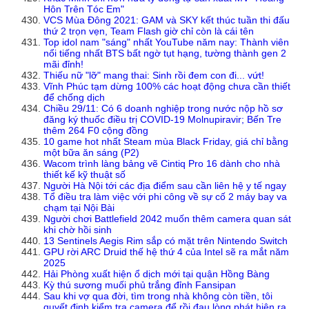
Hôn Trên Tóc Em"
VCS Mùa Đông 2021: GAM và SKY kết thúc tuần thi đấu
thứ 2 trọn vẹn, Team Flash giờ chỉ còn là cái tên
Top idol nam "sáng" nhất YouTube năm nay: Thành viên
nổi tiếng nhất BTS bất ngờ tụt hạng, tường thành gen 2
mãi đỉnh!
Thiếu nữ "lỡ" mang thai: Sinh rồi đem con đi... vứt!
Vĩnh Phúc tạm dừng 100% các hoạt động chưa cần thiết
để chống dịch
Chiều 29/11: Có 6 doanh nghiệp trong nước nộp hồ sơ
đăng ký thuốc điều trị COVID-19 Molnupiravir; Bến Tre
thêm 264 F0 cộng đồng
10 game hot nhất Steam mùa Black Friday, giá chỉ bằng
một bữa ăn sáng (P2)
Wacom trình làng bảng vẽ Cintiq Pro 16 dành cho nhà
thiết kế kỹ thuật số
Người Hà Nội tới các địa điểm sau cần liên hệ y tế ngay
Tổ điều tra làm việc với phi công về sự cố 2 máy bay va
chạm tại Nội Bài
Người chơi Battlefield 2042 muốn thêm camera quan sát
khi chờ hồi sinh
13 Sentinels Aegis Rim sắp có mặt trên Nintendo Switch
GPU rời ARC Druid thế hệ thứ 4 của Intel sẽ ra mắt năm
2025
Hải Phòng xuất hiện ổ dịch mới tại quận Hồng Bàng
Kỳ thú sương muối phủ trắng đỉnh Fansipan
Sau khi vợ qua đời, tìm trong nhà không còn tiền, tôi
quyết định kiểm tra camera để rồi đau lòng phát hiện ra