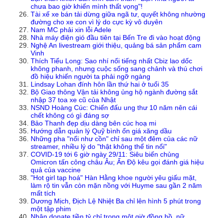
chưa bao giờ khiến mình thất vọng"!
Tài xế xe bán tải dừng giữa ngã tư, quyết không nhường
đường cho xe con vì lý do cực kỳ vô duyên
Nam MC phải xin lỗi Adele
Nhà máy điện gió đầu tiên tại Bến Tre đi vào hoạt động
Nghệ An livestream giới thiệu, quảng bá sản phẩm cam
Vinh
Thích Tiểu Long: Sao nhí nổi tiếng nhất Cbiz lao dốc
không phanh, nhưng cuộc sống sang chảnh và thú chơi
đồ hiệu khiến người ta phải ngỡ ngàng
Lindsay Lohan đính hôn lần thứ hai ở tuổi 35
Bộ Giao thông Vận tải không ủng hộ ngành đường sắt
nhập 37 toa xe cũ của Nhật
NSND Hoàng Cúc: Chiến đấu ung thư 10 năm nên cái
chết không có gì đáng sợ
Bảo Thanh đẹp dịu dàng bên cúc hoạ mi
Hướng dẫn quản lý Quỹ bình ổn giá xăng dầu
Những pha "nổi như cồn" chỉ sau một đêm của các nữ
streamer, nhiều lý do "thật không thể tin nổi"
COVID-19 tới 6 giờ ngày 29/11: Siêu biến chủng
Omicron tấn công châu Âu; Ấn Độ kêu gọi đánh giá hiệu
quả của vaccine
"Hot girl tạp hoá" Hàn Hằng khoe người yêu giấu mặt,
làm rộ tin vẫn còn mặn nồng với Huyme sau gần 2 năm
mất tích
Dương Mịch, Địch Lệ Nhiệt Ba chỉ lên hình 5 phút trong
một tập phim
Nhận donate tiền tỷ chỉ trong một giờ đồng hồ, nữ