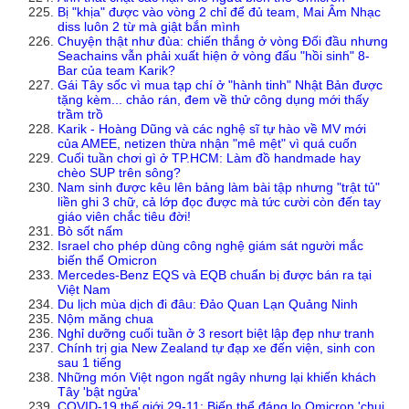
Bị "khịa" được vào vòng 2 chỉ để đủ team, Mai Âm Nhạc
diss luôn 2 từ mà giật bắn mình
Chuyện thật như đùa: chiến thắng ở vòng Đối đầu nhưng
Seachains vẫn phải xuất hiện ở vòng đấu "hồi sinh" 8-
Bar của team Karik?
Gái Tây sốc vì mua tạp chí ở "hành tinh" Nhật Bản được
tặng kèm... chảo rán, đem về thử công dụng mới thấy
trầm trồ
Karik - Hoàng Dũng và các nghệ sĩ tự hào về MV mới
của AMEE, netizen thừa nhận "mê mệt" vì quá cuốn
Cuối tuần chơi gì ở TP.HCM: Làm đồ handmade hay
chèo SUP trên sông?
Nam sinh được kêu lên bảng làm bài tập nhưng "trật tủ"
liền ghi 3 chữ, cả lớp đọc được mà tức cười còn đến tay
giáo viên chắc tiêu đời!
Bò sốt nấm
Israel cho phép dùng công nghệ giám sát người mắc
biến thể Omicron
Mercedes-Benz EQS và EQB chuẩn bị được bán ra tại
Việt Nam
Du lịch mùa dịch đi đâu: Đảo Quan Lạn Quảng Ninh
Nộm măng chua
Nghỉ dưỡng cuối tuần ở 3 resort biệt lập đẹp như tranh
Chính trị gia New Zealand tự đạp xe đến viện, sinh con
sau 1 tiếng
Những món Việt ngon ngất ngây nhưng lại khiến khách
Tây 'bật ngửa'
COVID-19 thế giới 29-11: Biến thể đáng lo Omicron 'chui