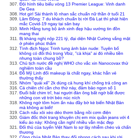
Đội hình tiêu biểu vòng 13 Premier League: Vinh danh
De Gea
Hot girl Sài thành lộ nhan sắc chuẩn nữ thần ở tuổi 21
Lâm Đồng: 7 du khách chuẩn bị rời Đà Lạt thì phát hiện
mắc Covid-19 ngay tại sân bay
Minh Hằng tung bộ ảnh xinh đẹp hậu vướng tin đồn
mang thai
Bị kháng nghị nộp 221 tỷ, đại diện Nhật Cường vắng mặt
ở phiên phúc thẩm
Tình địch Ngọc Trinh tung ảnh bán nude: Tuyên bố
không có đối thủ trong Vbiz, "cà khịa" ai đó nhiều tiền
nhưng toàn chung bồ?
Chủ tịch nước đề nghị WHO cho vắc xin Nanocovax thử
nghiệm toàn cầu
Đỗ Mỹ Linh đổi makeup là chất ngay, khác hẳn vẻ
thường thấy
Nhóm "quái xế" 2k dùng cả hung khí chống trả công an
Cá chiên chỉ cần cho thứ này, đảm bảo ngon số 1
Đuổi bắt chim trĩ, hai người đàn ông bất ngờ bắt được
những con vịt trời béo núc ních
Không ngờ tôm hùm ẩn náu đầy bờ kè biển Nhật Bản
mà không ai biết!
Cách nấu xôi xéo dẻo thơm bằng nồi cơm điện
Giám đốc thời trang khuyên chị em mix quần jeans với 4
kiểu áo này: Không cần nghĩ nhiều vẫn mặc đẹp
Đối thủ của tuyển Việt Nam lo sợ lây nhiễm chéo và chấn
thương
Công chúa Nhật Bản thay đổi phong cách sau khi rời