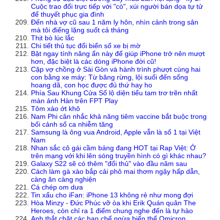
Cuộc trao đổi trực tiếp với "cò", xúi người bán dọa tự tử
để thuyết phục gia đình
Đến nhà vợ cũ sau 1 năm ly hôn, nhìn cảnh trong sân
mà tôi điếng lặng suốt cả tháng
Thịt bò lúc lắc
Chi tiết thủ tục đổi biển số xe bị mờ
Bật ngay tính năng ẩn này để giúp iPhone trở nên mượt
hơn, đặc biệt là các dòng iPhone đời cũ!
Cặp vợ chồng ở Sài Gòn và hành trình phượt cùng hai
con bằng xe máy: Từ băng rừng, lội suối đến sống
hoang dã, con học được đủ thứ hay ho
Phía Sau Khung Cửa Sổ lộ diện tiểu tam trơ trẽn nhất
màn ảnh Hàn trên FPT Play
Tôm xào ớt khô
Nam Phi cân nhắc khả năng tiêm vaccine bắt buộc trong
bối cảnh số ca nhiễm tăng
Samsung là ông vua Android, Apple vẫn là số 1 tại Việt
Nam
Nhan sắc cô gái cầm bảng đang HOT tại Rap Việt: Ở
trên mạng với khi lên sóng truyền hình có gì khác nhau?
Galaxy S22 sẽ có thêm "đối thủ" vào đầu năm sau
Cách làm gà xào bắp cải phô mai thơm ngậy hấp dẫn,
càng ăn càng nghiện
Cá chép om dưa
Tin xấu cho iFan: iPhone 13 không rẻ như mong đợi
Hòa Minzy - Đức Phúc vỡ òa khi Erik Quán quân The
Heroes, còn chỉ ra 1 điểm chung nghe đến là tự hào
Anh thắt chặt các hạn chế ngừa biến thể Omicron