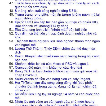
Trổ tài làm sữa chua Hy Lạp đậu nành - món lạ với cách
quen từ nồi cơm điện
8 tháng, sản xuất công nghiệp tăng 5,6%
Trứng tráng rong biển, món ăn tưởng không ngon mà lại
ngon không tưởng
Địa ốc Him Lam tiếp tục bán gần 5,3 triệu cổ phiếu DIG,
ước tính thu về khoảng 174 tỷ đồng
Rita Ora tung ảnh bikini "nhức mắt" bên bãi biển
Quy định cụ thể tiêu chí xác định doanh nghiệp nhỏ và
vừa
Thịt băm thêm nguyên liệu "nhà nghèo" thành món ngon
vạn người mê
Lương Thế Thành, Thúy Diễm chăm tập thể dục mùa
dịch
Brazil: Khuyến khích tiết kiệm năng lượng trong bối cảnh
hạn hán
Khoảnh khắc lịch sử của Messi ở PSG và Ligue 1
Concept ôtô màn hình khắp nơi của Hyundai
Bóng đá Thái Lan chuẩn bị khởi tranh mùa giải mới bất
chấp Covid-19
Saudi Arabia đổ tiền vào hãng siêu xe Italy Pagani
Hot TikToker làm dậy sóng cộng đồng khi "bóc phốt"
chuyện lừa tình trong game, đáng nói là nam chính đã
có vợ con!
Nữ diễn viên lung lay sự nghiệp 14 năm vì cáo buộc đào
mỏ
Nhân lúc anh công an bận canh gác, chú mèo hoang
chui gọn vào chiếc giày ngủ ngon lành khiến dân mạng