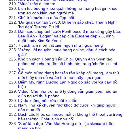
"Mùa" thầy đi tìm trò
Liên tục buông khoá quần hững hờ, nàng hot girl khoe
trọn eo con kiến vạn người mê
Chè trôi nước ba màu đẹp mắt
'Dữ quân ca' tập 37-38: Bị bệnh sắp chết, Thành Nghị
'bơ đẹp' Trương Dư Hi
Dàn sao chụp ảnh cưới Penthouse 3 mùa cũng gây bão:
Lee Ji Ah - "Logan" và cặp của Eugene đẹp xỉu, đỉnh
nhất body Kim So Yeon
7 cách làm món thịt xiên ngon như ngoài hàng
Vướng 'lời nguyền' mua hàng online, đâu là cách hóa
giải?
Khó tin cách Hoàng Yến Chibi, Quỳnh Anh Shyn tạo
phông nền cho ra đời bộ hình thời trang 'chuẩn xịn' tại
gia
Có món trứng đang hot rần rần khắp cõi mạng, làm thử
mới thấy quá dễ và ăn thử mới thấy cực ngon!
Diễm My, Ninh Dương Lan Ngọc đọ sắc với 'cả cây' đồ
hiệu
Video: Chủ nhà trọ nợ 6 tỷ đồng vẫn giảm tiền, nấu ăn
giúp người thuê phòng
Lý do không nên rửa mặt khi tắm
Nam Thư kể chuyện "dở khóc dở cười" khi giúp người
dân mua đồ
Bạch Lộc khóc cạn nước mắt vì không thể thoát vai trong
hậu trường 'Châu sinh như cố'
'Sao' làm đẹp: Văn Mai Hương mở tiệc skincare trên
mạng xã hội