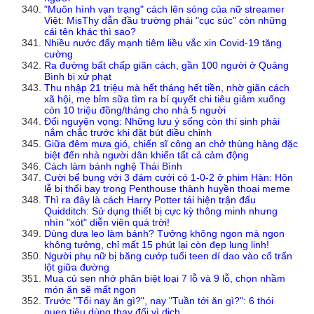
"Muôn hình vạn trạng" cách lên sóng của nữ streamer
Việt: MisThy dẫn đầu trường phái "cục súc" còn những
cái tên khác thì sao?
Nhiều nước đẩy mạnh tiêm liều vắc xin Covid-19 tăng
cường
Ra đường bất chấp giãn cách, gần 100 người ở Quảng
Bình bị xử phạt
Thu nhập 21 triệu mà hết tháng hết tiền, nhờ giãn cách
xã hội, mẹ bỉm sữa tìm ra bí quyết chi tiêu giảm xuống
còn 10 triệu đồng/tháng cho nhà 5 người
Đổi nguyện vọng: Những lưu ý sống còn thí sinh phải
nắm chắc trước khi đặt bút điều chỉnh
Giữa đêm mưa gió, chiến sĩ công an chở thùng hàng đặc
biệt đến nhà người dân khiến tất cả cảm động
Cách làm bánh nghệ Thái Bình
Cười bể bụng với 3 đám cưới có 1-0-2 ở phim Hàn: Hôn
lễ bị thổi bay trong Penthouse thành huyền thoại meme
Thì ra đây là cách Harry Potter tái hiện trận đấu
Quidditch: Sử dụng thiết bị cực kỳ thông minh nhưng
nhìn "xót" diễn viên quá trời!
Dùng dưa leo làm bánh? Tưởng không ngon mà ngon
không tưởng, chỉ mất 15 phút lại còn đẹp lung linh!
Người phụ nữ bị băng cướp tuổi teen dí dao vào cổ trấn
lột giữa đường
Mua củ sen nhớ phân biệt loại 7 lỗ và 9 lỗ, chọn nhầm
món ăn sẽ mất ngon
Trước "Tối nay ăn gì?", nay "Tuần tới ăn gì?": 6 thói
quen tiêu dùng thay đổi vì dịch