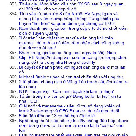
Thiếu gia Hồng Kông cầu hôn 9X SG sau 3 ngày quen,
chi 300 triệu cho vợ đẹp đi đẻ
Tình yêu từ năm lớp 8 của Á khôi HV Ngoại giao và
chàng tiếp viên trưởng hàng không: Từng khiến phụ
huynh "hết hồn" và quan điểm giữ chồng có 1-0-2
Nam thanh niên giấu bạn trong cốp ô tô để né chốt kiểm
dịch ở Tuyên Quang
"Lột trần" bản chất thực sự của đàn ông khi "trên
giường", dù anh ta có đến trăm nhân cách cũng không
qua được mắt bạn!
Khan hàng, giá laptop tăng theo ngày tại Việt Nam
Clip: F1 Nghệ An dùng ván cửa tấn công lực lượng chức
năng, cố thủ trong nhà không đi cách ly
Bí quyết để hạnh phúc với người đàn ông đã lỡ một lần
đò
Michael Buble tự hào vì con trai chiến đấu với ung thư
2 tổ phòng chống dịch ở Vũng Tàu tranh cãi, đòi kiểm tra
lẫn nhau
NTK Thuận Việt: 'Cần minh bạch khi làm từ thiện'
Tổ ấm trong mơ cần có gì? Đừng bỏ lỡ "bí kíp" xịn từ
nhà TCL!
Giải ngố về metaverse - siêu vũ trụ số đang khiến cả
Mark Zuckerberg và CEO Binance ráo riết theo đuổi
5 tin đồn iPhone 13 có thể bạn đã bỏ lỡ
Nghĩ rằng thoát kiếp nội trợ khi lấy chồng đầu bếp, được
cơm bưng nước rót tận nơi, ai dè đó lại là "cú lừa" cực
lớn!
Cựu Bộ trưởng trẻ nhất Malaysia: Đẹp trai, tài giỏi chuẩn