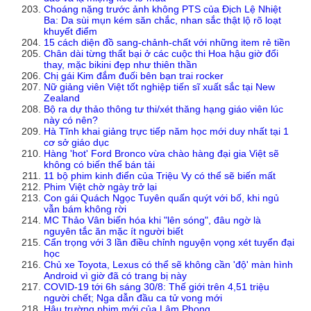
Choáng nặng trước ảnh không PTS của Địch Lệ Nhiệt
Ba: Da sùi mụn kém săn chắc, nhan sắc thật lộ rõ loạt
khuyết điểm
15 cách diện đồ sang-chảnh-chất với những item rẻ tiền
Chân dài từng thất bại ở các cuộc thi Hoa hậu giờ đổi
thay, mặc bikini đẹp như thiên thần
Chị gái Kim đắm đuối bên bạn trai rocker
Nữ giảng viên Việt tốt nghiệp tiến sĩ xuất sắc tại New
Zealand
Bộ ra dự thảo thông tư thi/xét thăng hạng giáo viên lúc
này có nên?
Hà Tĩnh khai giảng trực tiếp năm học mới duy nhất tại 1
cơ sở giáo dục
Hàng 'hot' Ford Bronco vừa chào hàng đại gia Việt sẽ
không có biến thể bán tải
11 bộ phim kinh điển của Triệu Vy có thể sẽ biến mất
Phim Việt chờ ngày trở lại
Con gái Quách Ngọc Tuyên quấn quýt với bố, khi ngủ
vẫn bám không rời
MC Thảo Vân biến hóa khi "lên sóng", đâu ngờ là
nguyên tắc ăn mặc ít người biết
Cẩn trọng với 3 lần điều chỉnh nguyện vọng xét tuyển đại
học
Chủ xe Toyota, Lexus có thể sẽ không cần 'độ' màn hình
Android vì giờ đã có trang bị này
COVID-19 tới 6h sáng 30/8: Thế giới trên 4,51 triệu
người chết; Nga dẫn đầu ca tử vong mới
Hậu trường phim mới của Lâm Phong