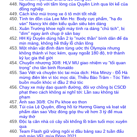
Ngưỡng mộ với tấm lòng của Quyền Linh qua lời kể của
đồng nghiệp
Cách khử mùi trong xe ô tô mới tốt nhất
Tình tin đồn của Lee Min Ho: Body cực phẩm, "hạ đo
ván" Nancy khi diện kiểu quần siêu kén dáng
Xuân Trường khoe ngồi máy tính ra dáng "chủ tịch", bị
"dìm" ngay ảnh chụp ở sân bay
HH Kỳ Duyên dùng hẳn 2 lọ "nước thần" bình dân để da
mịn màng, không hề thấy lỗ chân lông
Một nhân vật đình đám từng ước thi Olympia nhưng
không thành vì học kém, quay ngoắt 180 độ, trở thành
kỷ lục gia thế giới
Chuyển nhượng 30/8: HLV MU giao nhiệm vụ "tối quan
trọng" cho tân binh Ronaldo
Sao Việt và chuyện tóc tai mùa dịch: Hòa Minzy - Đỗ Hà
mừng điên lên vì tóc mọc dài, Thiều Bảo Trâm - Tóc Tiên
buồn muốn khóc vì đầu 2 thứ tóc
Chạy xe máy dạo quanh đường, đôi vợ chồng bị CSCĐ
phạt theo cách không ai nghĩ tới: Lần sau không tái
phạm
Ảnh sao 30/8: Chi Pu khoe eo thon
Túi của Lệ Quyên, đồng hồ từ Hương Giang và loạt vật
phẩm dàn sao Vbiz đóng góp thu về hơn 3 tỷ để mua
máy thở
Độc lạ căn nhà có cây sồi khổng lồ trăm tuổi mọc xuyên
qua
Team Flash giữ vững ngôi vị đầu bảng sau 2 tuần đấu
mở màn VFL mùa Đông 2021