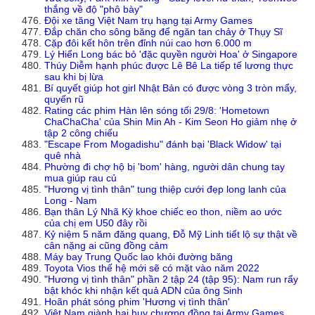
thắng về độ "phô bày"
Đội xe tăng Việt Nam trụ hạng tại Army Games
Đắp chăn cho sông băng để ngăn tan chảy ở Thụy Sĩ
Cặp đôi kết hôn trên đỉnh núi cao hơn 6.000 m
Lý Hiển Long bác bỏ 'đặc quyền người Hoa' ở Singapore
Thúy Diễm hạnh phúc được Lê Bê La tiếp tế lương thực
sau khi bị lừa
Bí quyết giúp hot girl Nhật Bản có được vòng 3 tròn mẩy,
quyến rũ
Rating các phim Hàn lên sóng tối 29/8: 'Hometown
ChaChaCha' của Shin Min Ah - Kim Seon Ho giảm nhẹ ở
tập 2 công chiếu
"Escape From Mogadishu" đánh bại 'Black Widow' tại
quê nhà
Phường đi chợ hộ bị 'bom' hàng, người dân chung tay
mua giúp rau củ
"Hương vị tình thân" tung thiệp cưới đẹp long lanh của
Long - Nam
Bạn thân Lý Nhã Kỳ khoe chiếc eo thon, niềm ao ước
của chị em U50 đây rồi
Kỷ niệm 5 năm đăng quang, Đỗ Mỹ Linh tiết lộ sự thật về
cân nặng ai cũng đồng cảm
Máy bay Trung Quốc lao khỏi đường băng
Toyota Vios thế hệ mới sẽ có mặt vào năm 2022
"Hương vị tình thân" phần 2 tập 24 (tập 95): Nam run rẩy
bật khóc khi nhận kết quả ADN của ông Sinh
Hoãn phát sóng phim 'Hương vị tình thân'
Việt Nam giành hai huy chương đồng tại Army Games