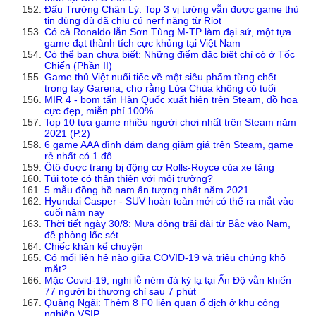
Đấu Trường Chân Lý: Top 3 vị tướng vẫn được game thủ
tin dùng dù đã chịu cú nerf nặng từ Riot
Có cả Ronaldo lẫn Sơn Tùng M-TP làm đại sứ, một tựa
game đạt thành tích cực khủng tại Việt Nam
Có thể bạn chưa biết: Những điểm đặc biệt chỉ có ở Tốc
Chiến (Phần II)
Game thủ Việt nuối tiếc về một siêu phẩm từng chết
trong tay Garena, cho rằng Lửa Chùa không có tuổi
MIR 4 - bom tấn Hàn Quốc xuất hiện trên Steam, đồ họa
cực đẹp, miễn phí 100%
Top 10 tựa game nhiều người chơi nhất trên Steam năm
2021 (P.2)
6 game AAA đình đám đang giảm giá trên Steam, game
rẻ nhất có 1 đô
Ôtô được trang bị động cơ Rolls-Royce của xe tăng
Túi tote có thân thiện với môi trường?
5 mẫu đồng hồ nam ấn tượng nhất năm 2021
Hyundai Casper - SUV hoàn toàn mới có thể ra mắt vào
cuối năm nay
Thời tiết ngày 30/8: Mưa dông trải dài từ Bắc vào Nam,
đề phòng lốc sét
Chiếc khăn kể chuyện
Có mối liên hệ nào giữa COVID-19 và triệu chứng khô
mắt?
Mặc Covid-19, nghi lễ ném đá kỳ lạ tại Ấn Độ vẫn khiến
77 người bị thương chỉ sau 7 phút
Quảng Ngãi: Thêm 8 F0 liên quan ổ dịch ở khu công
nghiệp VSIP