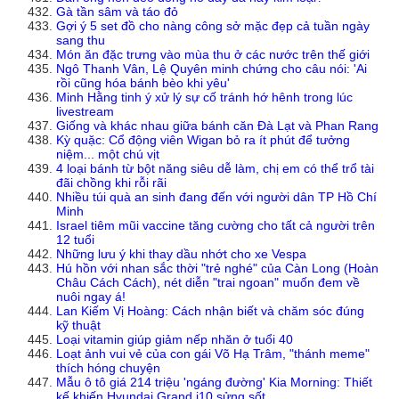
Gà tần sâm và táo đỏ
Gợi ý 5 set đồ cho nàng công sở mặc đẹp cả tuần ngày
sang thu
Món ăn đặc trưng vào mùa thu ở các nước trên thế giới
Ngô Thanh Vân, Lệ Quyên minh chứng cho câu nói: 'Ai
rồi cũng hóa bánh bèo khi yêu'
Minh Hằng tinh ý xử lý sự cố tránh hớ hênh trong lúc
livestream
Giống và khác nhau giữa bánh căn Đà Lạt và Phan Rang
Kỳ quặc: Cổ động viên Wigan bỏ ra ít phút để tưởng
niệm... một chú vịt
4 loại bánh từ bột năng siêu dễ làm, chị em có thể trổ tài
đãi chồng khi rỗi rãi
Nhiều túi quà an sinh đang đến với người dân TP Hồ Chí
Minh
Israel tiêm mũi vaccine tăng cường cho tất cả người trên
12 tuổi
Những lưu ý khi thay dầu nhớt cho xe Vespa
Hú hồn với nhan sắc thời "trẻ nghé" của Càn Long (Hoàn
Châu Cách Cách), nét diễn "trai ngoan" muốn đem về
nuôi ngay á!
Lan Kiếm Vị Hoàng: Cách nhận biết và chăm sóc đúng
kỹ thuật
Loại vitamin giúp giảm nếp nhăn ở tuổi 40
Loạt ảnh vui vẻ của con gái Võ Hạ Trâm, "thánh meme"
thích hóng chuyện
Mẫu ô tô giá 214 triệu 'ngáng đường' Kia Morning: Thiết
kế khiến Hyundai Grand i10 sửng sốt