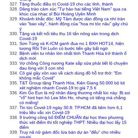
Tặng thuốc điều trị Covid-19 cho các tỉnh, thành
Dâng trào cảm xúc "Tự hào hai tiếng Việt Nam" qua ca
khúc của nhạc sĩ Bùi Hoàng Uyên Minh
Khoảnh khắc độc: Mỹ Tâm được dàn đồng ca nhí tràn
vào "bao vây", hành động của "họa mi tóc nâu" gây chú
ý
Tặng và kết nối tiêu thụ 16 tấn nông sản trong dịch
Covid-19
Sơn Tùng và K-ICM ganh đua no.1 BXH HOT14, hiện
tượng Rồi Tới Luôn có bước tiến gây bất ngờ
Bệnh viện tư nhân lớn nhất tỉnh Thanh Hóa trở thành ổ
dịch mới
Vợ chồng Công nương Kate sắp sửa phải tiết lộ chuyện
đau lòng với 3 con nhỏ
Cô gái gây xôn xao về cách dùng đồ hỗ trợ thở: "Em
không mắc Covid"
T&T Group tặng Thanh Hóa, Kiên Giang 50.000 bộ kit
xét nghiệm nhanh Covid-19 trị giá 7,5 tỉ
Kim Go Eun là mỹ nhân đáng thương nhất lúc này: Bị soi
"rổ" hint hẹn hò Lee Min Ho, nhưng có tiếng mà chẳng
có miếng!
Tin tức Covid-19 ngày 30.8: TP.HCM đã tiêm hơn 6,1
triệu liều vắc xin Covid-19
9 trường công bố ĐIỂM CHUẨN đại học theo phương
thức xét điểm thi tốt nghiệp THPT: Nhiều đại học lấy 15
điểm
Truy nã nữ giám đốc lừa bán dự án "đểu" cho nhiều
người