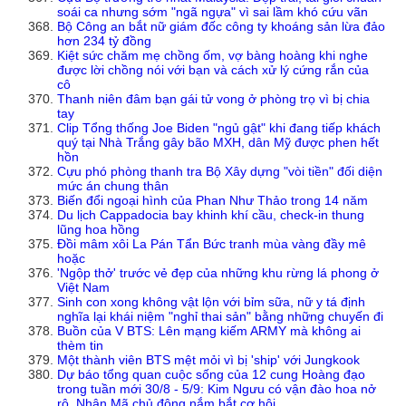
soái ca nhưng sớm "ngã ngựa" vì sai lầm khó cứu vãn
Bộ Công an bắt nữ giám đốc công ty khoáng sản lừa đảo
hơn 234 tỷ đồng
Kiệt sức chăm mẹ chồng ốm, vợ bàng hoàng khi nghe
được lời chồng nói với bạn và cách xử lý cứng rắn của
cô
Thanh niên đâm bạn gái tử vong ở phòng trọ vì bị chia
tay
Clip Tổng thống Joe Biden "ngủ gật" khi đang tiếp khách
quý tại Nhà Trắng gây bão MXH, dân Mỹ được phen hết
hồn
Cựu phó phòng thanh tra Bộ Xây dựng "vòi tiền" đối diện
mức án chung thân
Biến đổi ngoại hình của Phan Như Thảo trong 14 năm
Du lịch Cappadocia bay khinh khí cầu, check-in thung
lũng hoa hồng
Đồi mâm xôi La Pán Tẩn Bức tranh mùa vàng đầy mê
hoặc
'Ngộp thở' trước vẻ đẹp của những khu rừng lá phong ở
Việt Nam
Sinh con xong không vật lộn với bỉm sữa, nữ y tá định
nghĩa lại khái niệm "nghỉ thai sản" bằng những chuyến đi
Buồn của V BTS: Lên mạng kiếm ARMY mà không ai
thèm tin
Một thành viên BTS mệt mỏi vì bị 'ship' với Jungkook
Dự báo tổng quan cuộc sống của 12 cung Hoàng đạo
trong tuần mới 30/8 - 5/9: Kim Ngưu có vận đào hoa nở
rộ, Nhân Mã chủ động nắm bắt cơ hội