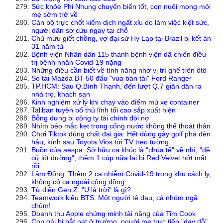
Sức khỏe Phi Nhung chuyển biến tốt, con nuôi mong mỏi
mẹ sớm trở về
Cán bộ trực chốt kiểm dịch ngất xỉu do làm việc kiệt sức,
người dân sơ cứu ngay tại chỗ
Chủ mưu giết chồng, vợ đại sứ Hy Lạp tại Brazil bị kết án
31 năm tù
Bệnh viện Nhân dân 115 thành bệnh viện dã chiến điều
trị bệnh nhân Covid-19 nặng
Những điều cần biết về tính năng nhớ vị trí ghế trên ôtô
So tài Mazda BT-50 đấu "vua bán tải" Ford Ranger
TP.HCM: Sau Q.Bình Thạnh, đến lượt Q.7 giãn dân ra
nhà trọ, khách sạn
Kinh nghiệm xử lý khi chạy vào điểm mù xe container
Taliban tuyên bố thủ lĩnh tối cao sắp xuất hiện
Bỗng dưng bị công ty tài chính đòi nợ
Nhím béo mắc kẹt trong cống nước không thể thoát thân
Chơi Tiktok đúng chất đại gia: Hết dùng gậy golf phá đèn
hậu, kính sau Toyota Vios tới TV treo tường
Buồn của aespa: Sở hữu ca khúc là "chúa tể" về nhì, "đề
cử lót đường", thêm 1 cúp nữa lại bị Red Velvet hớt mất
rồi
Lâm Đồng: Thêm 2 ca nhiễm Covid-19 trong khu cách ly,
không có ca ngoài cộng đồng
Từ điển Gen Z: "U là trời" là gì?
Teamwork kiểu BTS: Một người té đau, cả nhóm ngã
chùm!
Doanh thu Apple chứng minh tài năng của Tim Cook
Con gái bị bắt nạt ở trường, người mẹ trực tiếp "dạy dỗ"