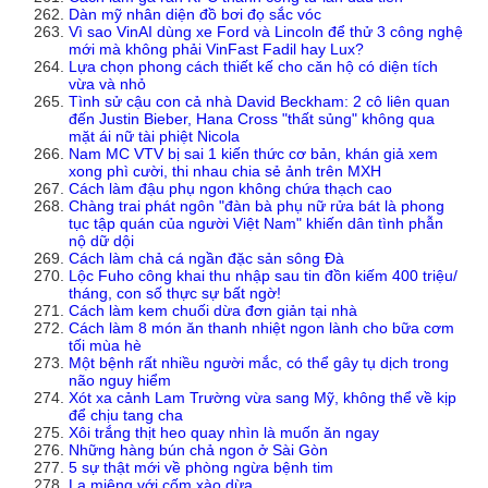
Dàn mỹ nhân diện đồ bơi đọ sắc vóc
Vì sao VinAI dùng xe Ford và Lincoln để thử 3 công nghệ
mới mà không phải VinFast Fadil hay Lux?
Lựa chọn phong cách thiết kế cho căn hộ có diện tích
vừa và nhỏ
Tình sử cậu con cả nhà David Beckham: 2 cô liên quan
đến Justin Bieber, Hana Cross "thất sủng" không qua
mặt ái nữ tài phiệt Nicola
Nam MC VTV bị sai 1 kiến thức cơ bản, khán giả xem
xong phì cười, thi nhau chia sẻ ảnh trên MXH
Cách làm đậu phụ ngon không chứa thạch cao
Chàng trai phát ngôn "đàn bà phụ nữ rửa bát là phong
tục tập quán của người Việt Nam" khiến dân tình phẫn
nộ dữ dội
Cách làm chả cá ngần đặc sản sông Đà
Lộc Fuho công khai thu nhập sau tin đồn kiếm 400 triệu/
tháng, con số thực sự bất ngờ!
Cách làm kem chuối dừa đơn giản tại nhà
Cách làm 8 món ăn thanh nhiệt ngon lành cho bữa cơm
tối mùa hè
Một bệnh rất nhiều người mắc, có thể gây tụ dịch trong
não nguy hiểm
Xót xa cảnh Lam Trường vừa sang Mỹ, không thể về kịp
để chịu tang cha
Xôi trắng thịt heo quay nhìn là muốn ăn ngay
Những hàng bún chả ngon ở Sài Gòn
5 sự thật mới về phòng ngừa bệnh tim
Lạ miệng với cốm xào dừa