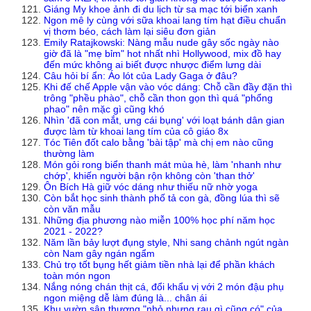
Giáng My khoe ảnh đi du lịch từ sa mạc tới biển xanh
Ngon mê ly cùng với sữa khoai lang tím hạt điều chuẩn
vị thơm béo, cách làm lại siêu đơn giản
Emily Ratajkowski: Nàng mẫu nude gây sốc ngày nào
giờ đã là "mẹ bỉm" hot nhất nhì Hollywood, mix đồ hay
đến mức không ai biết được nhược điểm lưng dài
Câu hỏi bí ẩn: Áo lót của Lady Gaga ở đâu?
Khi đế chế Apple vận vào vóc dáng: Chỗ cần đầy đặn thì
trông "phều phào", chỗ cần thon gọn thì quá "phổng
phao" nên mặc gì cũng khó
Nhìn 'đã con mắt, ưng cái bụng' với loạt bánh dân gian
được làm từ khoai lang tím của cô giáo 8x
Tóc Tiên đốt calo bằng 'bài tập' mà chị em nào cũng
thường làm
Món gỏi rong biển thanh mát mùa hè, làm 'nhanh như
chớp', khiến người bận rộn không còn 'than thở'
Ôn Bích Hà giữ vóc dáng như thiếu nữ nhờ yoga
Còn bắt học sinh thành phố tả con gà, đồng lúa thì sẽ
còn văn mẫu
Những địa phương nào miễn 100% học phí năm học
2021 - 2022?
Năm lần bảy lượt đụng style, Nhi sang chảnh ngút ngàn
còn Nam gây ngán ngẩm
Chủ trọ tốt bụng hết giảm tiền nhà lại để phần khách
toàn món ngon
Nắng nóng chán thịt cá, đổi khẩu vị với 2 món đậu phụ
ngon miệng dễ làm đúng là... chân ái
Khu vườn sân thượng "nhỏ nhưng rau gì cũng có" của