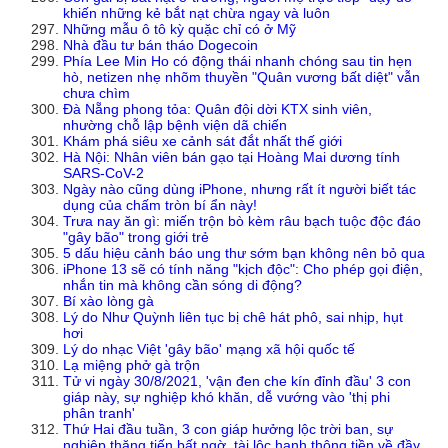
khiến những kẻ bắt nạt chừa ngay và luôn
Những mẫu ô tô kỳ quặc chỉ có ở Mỹ
Nhà đầu tư bán tháo Dogecoin
Phía Lee Min Ho có động thái nhanh chóng sau tin hẹn
hò, netizen nhẹ nhõm thuyền "Quân vương bất diệt" vẫn
chưa chìm
Đà Nẵng phong tỏa: Quân đội dời KTX sinh viên,
nhường chỗ lập bệnh viện dã chiến
Khám phá siêu xe cảnh sát đắt nhất thế giới
Hà Nội: Nhân viên bán gạo tại Hoàng Mai dương tính
SARS-CoV-2
Ngày nào cũng dùng iPhone, nhưng rất ít người biết tác
dụng của chấm tròn bí ẩn này!
Trưa nay ăn gì: miến trộn bò kèm râu bạch tuộc độc đáo
"gây bão" trong giới trẻ
5 dấu hiệu cảnh báo ung thư sớm bạn không nên bỏ qua
iPhone 13 sẽ có tính năng "kịch độc": Cho phép gọi điện,
nhắn tin mà không cần sóng di động?
Bí xào lòng gà
Lý do Như Quỳnh liên tục bị chê hát phô, sai nhịp, hụt
hơi
Lý do nhạc Việt 'gây bão' mạng xã hội quốc tế
Lạ miệng phở gà trộn
Tử vi ngày 30/8/2021, 'vận đen che kín đỉnh đầu' 3 con
giáp này, sự nghiệp khó khăn, dễ vướng vào 'thị phi
phân tranh'
Thứ Hai đầu tuần, 3 con giáp hưởng lộc trời ban, sự
nghiệp thăng tiến bất ngờ, tài lộc hanh thông tiền về đầy