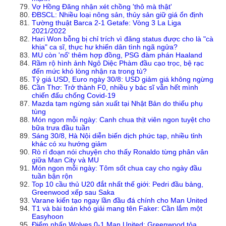
Vợ Hồng Đăng nhận xét chồng 'thô mà thật'
ĐBSCL: Nhiều loại nông sản, thủy sản giữ giá ổn định
Tường thuật Barca 2-1 Getafe: Vòng 3 La Liga
2021/2022
Hari Won bỗng bị chỉ trích vì đăng status được cho là "cà
khịa" ca sĩ, thực hư khiến dân tình ngã ngửa?
MU còn 'nổ' thêm hợp đồng, PSG đàm phán Haaland
Rầm rộ hình ảnh Ngô Diệc Phàm đầu cạo trọc, bệ rạc
đến mức khó lòng nhận ra trong tù?
Tỷ giá USD, Euro ngày 30/8: USD giảm giá không ngừng
Cần Thơ: Trở thành F0, nhiều y bác sĩ vẫn hết mình
chiến đấu chống Covid-19
Mazda tạm ngừng sản xuất tại Nhật Bản do thiếu phụ
tùng
Món ngon mỗi ngày: Canh chua thịt viên ngon tuyệt cho
bữa trưa đầu tuần
Sáng 30/8, Hà Nội diễn biến dịch phức tạp, nhiều tỉnh
khác có xu hướng giảm
Rò rỉ đoạn nói chuyện cho thấy Ronaldo từng phân vân
giữa Man City và MU
Món ngon mỗi ngày: Tôm sốt chua cay cho ngày đầu
tuần bận rộn
Top 10 cầu thủ U20 đắt nhất thế giới: Pedri đầu bảng,
Greenwood xếp sau Saka
Varane kiến tạo ngay lần đầu đá chính cho Man United
T1 và bài toán khó giải mang tên Faker: Cần lắm một
Easyhoon
Điểm nhấn Wolves 0-1 Man United: Greenwood tỏa