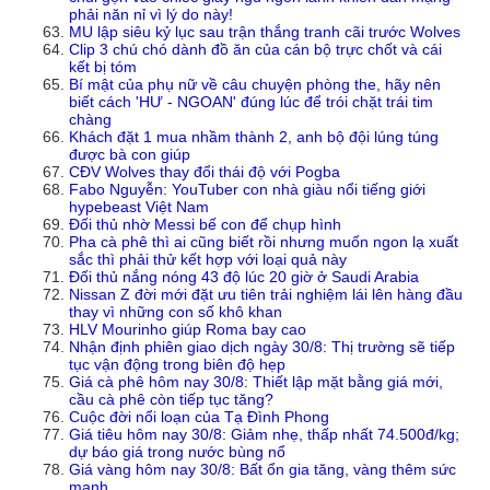
phải năn nỉ vì lý do này!
MU lập siêu kỷ lục sau trận thắng tranh cãi trước Wolves
Clip 3 chú chó dành đồ ăn của cán bộ trực chốt và cái
kết bị tóm
Bí mật của phụ nữ về câu chuyện phòng the, hãy nên
biết cách 'HƯ - NGOAN' đúng lúc để trói chặt trái tim
chàng
Khách đặt 1 mua nhầm thành 2, anh bộ đội lúng túng
được bà con giúp
CĐV Wolves thay đổi thái độ với Pogba
Fabo Nguyễn: YouTuber con nhà giàu nổi tiếng giới
hypebeast Việt Nam
Đối thủ nhờ Messi bế con để chụp hình
Pha cà phê thì ai cũng biết rồi nhưng muốn ngon lạ xuất
sắc thì phải thử kết hợp với loại quả này
Đối thủ nắng nóng 43 độ lúc 20 giờ ở Saudi Arabia
Nissan Z đời mới đặt ưu tiên trải nghiệm lái lên hàng đầu
thay vì những con số khô khan
HLV Mourinho giúp Roma bay cao
Nhận định phiên giao dịch ngày 30/8: Thị trường sẽ tiếp
tục vận động trong biên độ hẹp
Giá cà phê hôm nay 30/8: Thiết lập mặt bằng giá mới,
cầu cà phê còn tiếp tục tăng?
Cuộc đời nổi loạn của Tạ Đình Phong
Giá tiêu hôm nay 30/8: Giảm nhẹ, thấp nhất 74.500đ/kg;
dự báo giá trong nước bùng nổ
Giá vàng hôm nay 30/8: Bất ổn gia tăng, vàng thêm sức
mạnh