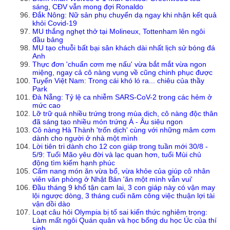
sáng, CĐV vẫn mong đợi Ronaldo
Đắk Nông: Nữ sản phụ chuyển dạ ngay khi nhận kết quả
khỏi Covid-19
MU thắng nghẹt thở tại Molineux, Tottenham lên ngôi
đầu bảng
MU tạo chuỗi bất bại sân khách dài nhất lịch sử bóng đá
Anh
Thực đơn 'chuẩn cơm mẹ nấu' vừa bắt mắt vừa ngon
miệng, ngay cả cô nàng vụng về cũng chinh phục được
Tuyển Việt Nam: Trong cái khó ló ra... chiêu của thầy
Park
Đà Nẵng: Tỷ lệ ca nhiễm SARS-CoV-2 trong các hẻm ở
mức cao
Lỡ trữ quá nhiều trứng trong mùa dịch, cô nàng độc thân
đã sáng tạo nhiều món trứng Á - Âu siêu ngon
Cô nàng Hà Thành 'trốn dịch' cùng với những mâm cơm
dành cho người ở nhà một mình
Lời tiên tri dành cho 12 con giáp trong tuần mới 30/8 -
5/9: Tuổi Mão yêu đời và lạc quan hơn, tuổi Mùi chủ
động tìm kiếm hạnh phúc
Cẩm nang món ăn vừa bổ, vừa khỏe của giúp cô nhân
viên văn phòng ở Nhật Bản 'ăn một mình vẫn vui'
Đầu tháng 9 khổ tận cam lai, 3 con giáp này có vận may
lội ngược dòng, 3 tháng cuối năm công việc thuận lợi tài
vận dồi dào
Loạt câu hỏi Olympia bị tố sai kiến thức nghiêm trọng:
Làm mất ngôi Quán quân và học bổng du học Úc của thí
sinh