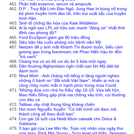
Phân biệt essence, serum và ampoule
D.P. - Truy Bắt Lính Đào Ngũ: Jung Hae In bùng nổ trong
bộ phim truyền hình đen tối, trần trụi xuất sắc của truyền
hình Hàn
Sinh tố chống lão hóa của Kate Middleton
Ai là ngôi sao LPL sở hữu sức mạnh "đáng sợ" nhất thời
đỉnh cao phong độ?
Ford EcoSport giảm giá 80 triệu đồng
Siêu bão Ida cuốn phăng nóc bệnh viện Mỹ
Netizen để ý ánh mắt Khánh Thi đượm buồn, biểu cảm
gượng gạo trong livestream với Phan Hiển hậu tin đồn
"trà xanh"
Chàng trai có eo 66 cm dù ăn 5 bữa một ngày
Dân thường Afghanistan nghi chết oan khi Mỹ diệt kẻ
đánh bom
Nhựt Minh - Anh chàng nổi tiếng vì tặng người nghèo
những ổ bánh mì "đắt nhất Việt Nam", khiến ai mở ra
cũng chảy nước mắt vì hạnh phúc trong mùa Covid
'Những đứa con nhà họ Kiều' tập 18-19: Vừa kết hôn,
Mao Hiểu Đồng gặp phải mẹ chồng xấu tính, coi thường
con dâu cả
Taliban vây chặt thung lũng kháng chiến
Hot mom Nguyễn Xuyến: "Cứ hết mình với đam mê,
thành công sẽ theo đuổi bạn"
Con gái 16 tuổi của Heidi Klum catwalk cho Dolce &
Gabbana
3 bạn gái của Lee Min Ho: Toàn mỹ nhân vừa ngây thơ
vừa sexy, Park Min Young - Suzy level nữ thần, Yeonwoo