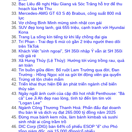
Bạc Liêu đề nghị Hậu Giang và Sóc Trăng hỗ trợ để thu
hoạch lúa Hè Thu
Mercedes-AMG GT 63 S độ Brabus, công suất 800 mã
lực
Vợ chồng Bình Minh mừng sinh nhật con gái
SUV đẹp long lanh, giá 655 triệu, cạnh tranh với Hyundai
Kona
Trang Lạ sống kín tiếng từ khi lấy chồng đại gia
Trí Phan - Trai đẹp 6 múi có gần 2 triệu người theo dõi
trên TikTok
Khách Việt "sính ngoại", SH 350i nhập Ý vẫn át SH 350i
nội giá rẻ
Xã Hưng Thủy (Lệ Thủy): Hướng tới vùng trồng rau, quả
an toàn
Tin buồn giữa đêm: Bố ruột Lam Trường qua đời, Đan
Trường - Hồng Ngọc xót xa gửi lời động viên gia quyến
Trứng vịt lộn chiên mắm
Triển khai thực hiện Đề án phát triển ngành chế biến
thủy sản
Ngây ngất ảnh cưới của cặp đôi hot nhất Penthouse: "Bà
cả" Lee Ji Ah đẹp nao lòng, tình tứ đến lịm tim với
"Logan Lee"
Ngành Công Thương Thanh Hoá: Phấn đấu đạt doanh
thu bán lẻ và dịch vụ đạt 265.000 tỷ đồng năm 2025
Đừng mua bánh kem nữa, làm bánh kimbab và sushi
sinh nhật ai cũng trầm trồ
DIC Corp (DIG) bán 64% cổ phiếu ESOP "ế" cho Phó
tổng giám đốc, giá 15.000 đồng/cổ phiếu