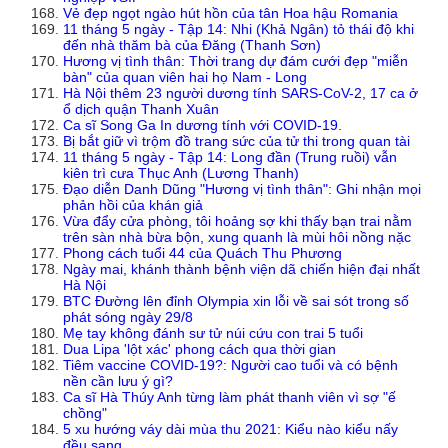
Vẻ đẹp ngọt ngào hút hồn của tân Hoa hậu Romania
11 tháng 5 ngày - Tập 14: Nhi (Khả Ngân) tỏ thái độ khi
đến nhà thăm bà của Đăng (Thanh Sơn)
Hương vị tình thân: Thời trang dự đám cưới đẹp "miễn
bàn" của quan viên hai họ Nam - Long
Hà Nội thêm 23 người dương tính SARS-CoV-2, 17 ca ở
ổ dịch quận Thanh Xuân
Ca sĩ Song Ga In dương tính với COVID-19.
Bị bắt giữ vì trộm đồ trang sức của tử thi trong quan tài
11 tháng 5 ngày - Tập 14: Long đần (Trung ruồi) vẫn
kiên trì cưa Thục Anh (Lương Thanh)
Đạo diễn Danh Dũng "Hương vị tình thân": Ghi nhận mọi
phản hồi của khán giả
Vừa đẩy cửa phòng, tôi hoảng sợ khi thấy bạn trai nằm
trên sàn nhà bừa bộn, xung quanh là mùi hôi nồng nặc
Phong cách tuổi 44 của Quách Thu Phương
Ngày mai, khánh thành bệnh viện dã chiến hiện đại nhất
Hà Nội
BTC Đường lên đỉnh Olympia xin lỗi về sai sót trong số
phát sóng ngày 29/8
Mẹ tay không đánh sư tử núi cứu con trai 5 tuổi
Dua Lipa 'lột xác' phong cách qua thời gian
Tiêm vaccine COVID-19?: Người cao tuổi và có bệnh
nền cần lưu ý gì?
Ca sĩ Hà Thúy Anh từng làm phát thanh viên vì sợ "ế
chồng"
5 xu hướng váy dài mùa thu 2021: Kiểu nào kiểu nấy
đều sang