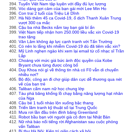
Tuyển Việt Nam tập luyện với đầy đủ lực lượng
Vóc dáng gợi cảm của bạn gái mới Lee Min Ho
Con trai 2 tuổi của Triệu Lệ Dĩnh
Hà Nội thêm 45 ca Covid-19, ổ dịch Thanh Xuân Trung
vượt 300 ca mắc
Cậu ba nhà Becks nắm tay bạn gái bí ẩn
Việt Nam tiếp nhận hơn 250.000 liều vắc xin Covid-19
trao tặng
Văn Lâm không áp lực cạnh tranh với Tấn Trường
Có nên lo lắng khi nhiễm Covid-19 dù đã tiêm vắc xin?
Mỹ Linh nghẹn ngào khi xem lại email từ cố nhạc sĩ Trần
Lập
Choáng với mức giá bức ảnh độc quyền của Kobe
Bryant chưa từng được công bố
Duy Khoa nói gì về thông tin nhà có F0 vẫn di chuyển
nhiều nơi?
Bộ đội, công an đi chợ giúp dân cực dễ thương qua nét
vẽ của bạn trẻ
Taliban cấm nam nữ học chung lớp
Tàu phá băng khổng lồ chạy bằng năng lượng hạt nhân
của Nga
Cậu bé 1 tuổi nhào lộn xuống bậc thang
Triển lãm tranh kỹ thuật số tại Trung Quốc
Mưa rơi lần đầu trên đỉnh băng Greenland
Robot bầu bạn với người già cô đơn tại Nhật Bản
Nữ nhà báo nổi tiếng rời Afghanistan sau cuộc phỏng
vấn Taliban
Bí thư Hà Nội: Kiên trì giãn cách xã hội