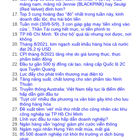
mảng nam, mảng nữ Jennie (BLACKPINK) hay Seulgi
(Red Velvet) đỉnh hơn?
Top 3 cung hoàng đạo "đỏ" nhất trong tuần này, kinh
doanh đắc lộc, thu hái bộn tiền
Tuần mới (30/8-5/9), 3 con giáp gặp may 'tiền xông vào
cửa ', Thần Tài cưng hết mực, ví tiền phình to
TP Hồ Chí Minh: 'Đi chợ hộ' quá tải nhưng nơi được, nơi
không
Tháng 8/2021, kim ngạch xuất khẩu hàng hóa cả nước
đạt 26,2 tỷ USD
CPI tháng 8/2021 tăng nhẹ do giá lương thực, thực
phẩm biến động
Đầu tư gần 500 tỷ đồng cải tạo, nâng cấp Quốc lộ 2C
qua Tuyên Quang
Lực đẩy cho phát triển thương mại điện tử
Tăng năng suất, chất lượng cho sản phẩm táo Ninh
Thuận
Truyền thông Australia: Việt Nam tiếp tục là điểm đến
hấp dẫn giới đầu tư
'Tuýt còi' nhiều địa phương ra văn bản gây khó cho lưu
thông hàng hóa
Đề xuất tiêm 'vét' mũi thứ nhất cho công nhân các khu
công nghiệp tại TP Hồ Chí Minh
Lĩnh vực đầu tư nào hấp dẫn doanh nghiệp?
Ngân hàng vẫn 'ngóng' giảm phí cước viễn thông
Ngậm ngùi nhãn Hưng Yên mất mùa, mất giá
85.500 doanh nghiệp rút khỏi thị trường vì dịch bùng
phát