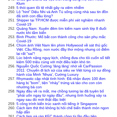
Klum
5 thói quen tồi tệ nhất gây ra viêm nhiễm
Lộ "hint" Diệu Nhi và Anh Tú sống cùng nhà sau tin đồn
đã sinh con đầu lòng?
Shipper tại TP.HCM được miễn phí xét nghiệm nhanh
Covid-19
Quảng Nam: Xuyên đêm tìm kiếm nam sinh lớp 8 đuối
nước khi tắm biển
Bình Phước: Mổ bắt con thành công cho sản phụ mắc
Covid-19
Chùm ảnh Việt Nam lên phim Hollywood về sát thủ gốc
Việt: Cầu Rồng, non nước đầy thơ mộng nhưng có điểm
lại rất "sai"!
Lúc bệnh nặng nguy kịch, chồng đưa cho tôi cuốn sổ tiết
kiệm 500 triệu cùng với một điều kiện khó tin
Nguyễn Quốc Cường 'lâng lâng' nhớ về CarPassion
2011: Chuyến đi lịch sử của siêu xe Việt từng có sự đồng
hành của Minh 'Nhựa', Cường Luxury
Rhymastic cập nhật tình hình: Đã nhận được 100 đơn
hàng bị "bom", tiện "nhảy" trứng và táo cho con còn
nhường bà con
Ngày đầu về ra mắt, mẹ chồng tương lai đã tuyên bố
"phải uốn ngay từ ngày đầu", nhưng tình huống xảy ra
ngay sau đó mới thật đặc biệt
5 công trình kiến trúc xanh nổi tiếng ở Singapore
Cách làm thịt thỏ không bị hôi chế biến thành món ngon
hấp dẫn
Cách làm gà rán KFC thành công từ lần đầu tiên