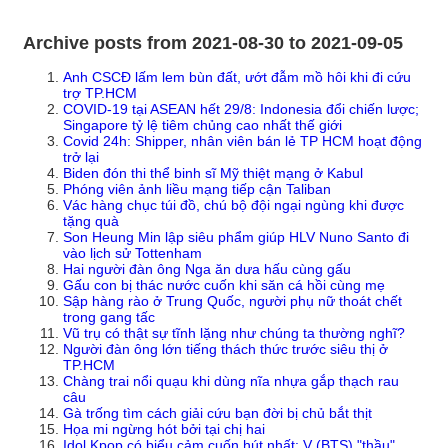
Archive posts from 2021-08-30 to 2021-09-05
Anh CSCĐ lấm lem bùn đất, ướt đẫm mồ hôi khi đi cứu
trợ TP.HCM
COVID-19 tại ASEAN hết 29/8: Indonesia đổi chiến lược;
Singapore tỷ lệ tiêm chủng cao nhất thế giới
Covid 24h: Shipper, nhân viên bán lẻ TP HCM hoạt động
trở lại
Biden đón thi thể binh sĩ Mỹ thiệt mạng ở Kabul
Phóng viên ảnh liều mạng tiếp cận Taliban
Vác hàng chục túi đồ, chú bộ đội ngại ngùng khi được
tặng quà
Son Heung Min lập siêu phẩm giúp HLV Nuno Santo đi
vào lịch sử Tottenham
Hai người đàn ông Nga ăn dưa hấu cùng gấu
Gấu con bị thác nước cuốn khi săn cá hồi cùng mẹ
Sập hàng rào ở Trung Quốc, người phụ nữ thoát chết
trong gang tấc
Vũ trụ có thật sự tĩnh lặng như chúng ta thường nghĩ?
Người đàn ông lớn tiếng thách thức trước siêu thị ở
TP.HCM
Chàng trai nổi quạu khi dùng nĩa nhựa gắp thạch rau
câu
Gà trống tìm cách giải cứu bạn đời bị chủ bắt thịt
Họa mi ngừng hót bởi tại chị hai
Idol Kpop có biểu cảm cuốn hút nhất: V (BTS) "thầu"