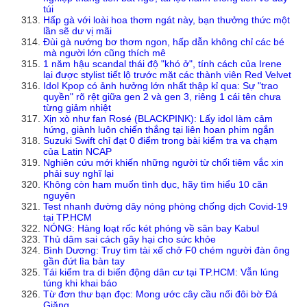
túi
Hấp gà với loài hoa thơm ngát này, bạn thưởng thức một
lần sẽ dư vị mãi
Đùi gà nướng bơ thơm ngon, hấp dẫn không chỉ các bé
mà người lớn cũng thích mê
1 năm hậu scandal thái độ "khó ở", tính cách của Irene
lại được stylist tiết lộ trước mặt các thành viên Red Velvet
Idol Kpop có ảnh hưởng lớn nhất thập kỉ qua: Sự "trao
quyền" rõ rệt giữa gen 2 và gen 3, riêng 1 cái tên chưa
từng giảm nhiệt
Xịn xò như fan Rosé (BLACKPINK): Lấy idol làm cảm
hứng, giành luôn chiến thắng tại liên hoan phim ngắn
Suzuki Swift chỉ đạt 0 điểm trong bài kiểm tra va chạm
của Latin NCAP
Nghiên cứu mới khiến những người từ chối tiêm vắc xin
phải suy nghĩ lại
Không còn ham muốn tình dục, hãy tìm hiểu 10 căn
nguyên
Test nhanh đường dây nóng phòng chống dịch Covid-19
tại TP.HCM
NÓNG: Hàng loạt rốc két phóng về sân bay Kabul
Thủ dâm sai cách gây hại cho sức khỏe
Bình Dương: Truy tìm tài xế chở F0 chém người đàn ông
gần đứt lìa bàn tay
Tái kiểm tra di biến động dân cư tại TP.HCM: Vẫn lúng
túng khi khai báo
Từ đơn thư bạn đọc: Mong ước cây cầu nối đôi bờ Đá
Giăng