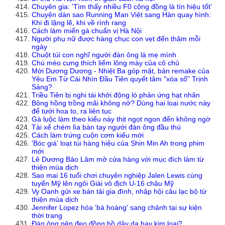
Chuyên gia: 'Tìm thấy nhiều F0 cộng đồng là tín hiệu tốt'
Chuyện dàn sao Running Man Việt sang Hàn quay hình:
Khi đi lặng lẽ, khi về rình rang
Cách làm miến gà chuẩn vị Hà Nội
Người phụ nữ được hàng chục con vẹt đến thăm mỗi
ngày
Chuột túi con nghĩ người đàn ông là mẹ mình
Chú mèo cưng thích liếm lông mày của cô chủ
Mời Dương Dương - Nhiệt Ba góp mặt, bản remake của
Yêu Em Từ Cái Nhìn Đầu Tiên quyết tâm "xóa sổ" Trịnh
Sảng?
Triều Tiên bị nghi tái khởi động lò phản ứng hạt nhân
Bông hồng trồng mãi không nở? Dùng hai loại nước này
để tưới hoa to, ra liên tục
Gà luộc làm theo kiểu này thịt ngọt ngon đến không ngờ
Tài xế chém lìa bàn tay người đàn ông đầu thú
Cách làm trứng cuộn cơm kiểu mới
'Bóc giá' loạt túi hàng hiệu của Shin Min Ah trong phim
mới
Lê Dương Bảo Lâm mở cửa hàng với mục đích làm từ
thiện mùa dịch
Sao mai 16 tuổi chơi chuyên nghiệp Jalen Lewis cùng
tuyển Mỹ lên ngôi Giải vô địch U-16 châu Mỹ
Vy Oanh gửi xe bán tải gia đình, nhập hội câu lạc bộ từ
thiện mùa dịch
Jennifer Lopez hóa 'bà hoàng' sang chảnh tại sự kiện
thời trang
Đàn ông nên đeo đồng hồ dây da hay kim loại?