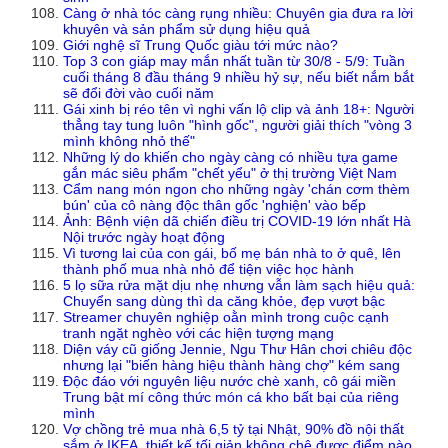
Càng ở nhà tóc càng rụng nhiều: Chuyên gia đưa ra lời
khuyên và sản phẩm sử dụng hiệu quả
Giới nghệ sĩ Trung Quốc giàu tới mức nào?
Top 3 con giáp may mắn nhất tuần từ 30/8 - 5/9: Tuần
cuối tháng 8 đầu tháng 9 nhiều hỷ sự, nếu biết nắm bắt
sẽ đổi đời vào cuối năm
Gái xinh bị réo tên vì nghi vấn lộ clip và ảnh 18+: Người
thẳng tay tung luôn "hình gốc", người giải thích "vòng 3
mình không nhỏ thế"
Những lý do khiến cho ngày càng có nhiều tựa game
gắn mác siêu phẩm "chết yểu" ở thị trường Việt Nam
Cẩm nang món ngon cho những ngày 'chán cơm thèm
bún' của cô nàng độc thân gốc 'nghiện' vào bếp
Ảnh: Bệnh viện dã chiến điều trị COVID-19 lớn nhất Hà
Nội trước ngày hoạt động
Vì tương lai của con gái, bố mẹ bán nhà to ở quê, lên
thành phố mua nhà nhỏ để tiện việc học hành
5 lọ sữa rửa mặt dịu nhẹ nhưng vẫn làm sạch hiệu quả:
Chuyển sang dùng thì da căng khỏe, đẹp vượt bậc
Streamer chuyên nghiệp oằn mình trong cuộc cạnh
tranh ngặt nghèo với các hiện tượng mạng
Diện váy cũ giống Jennie, Ngu Thư Hân chơi chiêu độc
nhưng lại "biến hàng hiệu thành hàng chợ" kém sang
Độc đáo với nguyên liệu nước chè xanh, cô gái miền
Trung bật mí công thức món cá kho bất bại của riêng
mình
Vợ chồng trẻ mua nhà 6,5 tỷ tại Nhật, 90% đồ nội thất
sắm ở IKEA, thiết kế tối giản không chê được điểm nào