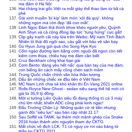
mẹ đảm ở Hà Nội
Hai chàng trai gốc Việt ra mắt giày thể thao làm từ bã cà
phê
Gái xinh truyền 'bí kíp' làm món 'xôi đá quý', không
những ngon mà còn đẹp 'đã con mắt'
Linh Ngọc Đàm thả thính khoe khéo người yêu, Quỳnh
Anh Shyn và cả cộng đồng lập tức "tung hứng" cực gắt!
Clip gây tranh cãi nảy lửa trên Weibo: Mỹ nam Tỉnh Bách
Nhiên tỏ thái độ ngôi sao, cáu gắt với bảo vệ sân bay
Go Hyun Jung gửi quà cho Song Hye Kyo
Cốm ngào đường làm bằng cơm nguội đã ngon còn tiết
kiệm cơm thừa, chiêu hay mẹ đảm cần biết
Cruz Beckham công khai bạn gái
Cơm Bento 'đáng yêu hết nấc' qua bàn tay của mẹ đảm,
con biếng ăn cách mấy cũng chén sạch mâm
Trung Quốc chấn chỉnh văn hóa thần tượng
Dấu ấn những chiếc xe đầu tiên ở Việt Nam
MC Nam Linh chia sẻ khó khăn thi Én Vàng 2021 online
Rolls-Royce New Ghost - sedan siêu sang thế hệ mới có
giá từ 35,9 tỷ đồng
Một vị tướng Liên Quân siêu lỗi đang thống trị cả 3 máy
chủ lớn nhất, khiến ADC cũng phải kinh ngạc!
Đấu Trường Chân Lý: Những quân cờ rẻ tiền nhưng
gánh đội "siêu lực" sau bản cập nhật 11.17
Sau SofM và TANK, lại thêm một mảnh ghép của Snake
2016 hoàn thành ước nguyện tham dự CKTG
Mất chức vô địch LCK, T1 có nguy cơ rơi vào bảng tử
thần tại CKTG 2021