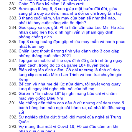
Chân Tử Đan kỷ niệm 18 năm cưới
Bước qua tháng 9, 3 con giáp một bước đổi đời, giàu
sang phú quý ập đến, mua nhà đổi xe chỉ trong tầm tay
3 tháng cuối năm, vận may của bạn sẽ như thế nào,
phát tài hay cuộc sống vẫn ổn định?
Góc quay xe cực gắt: Phía thân cận của Lee Min Ho xác
nhận đang hẹn hò, dính nghi vấn vi phạm quy định
phòng chống dịch
Top 3 cung hoàng đạo gặp nhiều may mắn và hạnh phúc
nhất tuần này
Chiến lược thoát ế trong tình yêu dành cho 3 con giáp
những tháng cuối năm 2021
Top game mobile offline cực đỉnh để giải trí những ngày
giãn cách, trong đó có cả game 18+ huyền thoại
Biến căng lên đỉnh điểm: Cô gái tự xưng là tình cũ doạ
tung clip sex của Miko Lan Trinh và bạn trai chuyển giới
Kenji
Bế con về nhà mẹ đẻ lúc nửa đêm, tôi tuyệt vọng quay
lưng đi ngay khi nghe câu nói của bố mẹ
Gái xinh "Em chưa 18" bị nghi mang bầu chỉ vì chăm
mặc váy giống Diệu Nhi
Mẹ chồng đến thăm con dâu ở cữ nhưng chỉ đem theo ổ
bánh bông lan, nào ngờ cắt bánh ra, cả nhà tôi đều sửng
sốt
Sự nghiệp chấm dứt ở tuổi đôi mươi của nghệ sĩ Trung
Quốc
Vợ mang thai mất vì Covid-19, F0 cúi đầu cảm ơn khi
nhận quà của bác sĩ