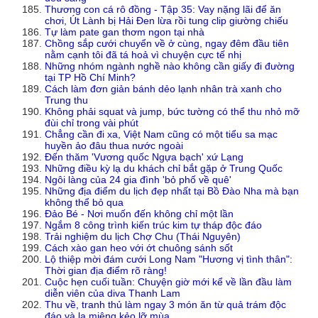
Thương con cá rô đồng - Tập 35: Vay nặng lãi để ăn
chơi, Út Lành bị Hải Đen lừa rồi tung clip giường chiếu
Tự làm pate gan thơm ngon tại nhà
Chồng sắp cưới chuyển về ở cùng, ngay đêm đầu tiên
nằm cạnh tôi đã tá hoả vì chuyện cực tế nhị
Những nhóm ngành nghề nào không cần giấy đi đường
tại TP Hồ Chí Minh?
Cách làm đơn giản bánh dẻo lạnh nhân trà xanh cho
Trung thu
Không phải squat và jump, bức tường có thể thu nhỏ mỡ
đùi chỉ trong vài phút
Chẳng cần đi xa, Việt Nam cũng có một tiểu sa mạc
huyền ảo đâu thua nước ngoài
Đến thăm 'Vương quốc Ngựa bạch' xứ Lạng
Những điều kỳ lạ du khách chỉ bắt gặp ở Trung Quốc
Ngôi làng của 24 gia đình 'bỏ phố về quê'
Những địa điểm du lịch đẹp nhất tại Bồ Đào Nha mà bạn
không thể bỏ qua
Đảo Bé - Nơi muốn đến không chỉ một lần
Ngắm 8 công trình kiến trúc kim tự tháp độc đáo
Trải nghiệm du lịch Chợ Chu (Thái Nguyên)
Cách xào gan heo với ớt chuông sánh sốt
Lộ thiệp mời đám cưới Long Nam "Hương vị tình thân":
Thời gian địa điểm rõ ràng!
Cuộc hẹn cuối tuần: Chuyện giờ mới kể về lần đầu làm
diễn viên của diva Thanh Lam
Thu về, tranh thủ làm ngay 3 món ăn từ quả trám độc
đáo và lạ miệng kẻo lỡ mùa