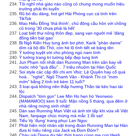
Tôi nghĩ nhà giáo nào cũng có chung mong muốn hiệu
trưởng phải thi tuyển
Rũ bỏ dịu dàng, hot girl Hải Phòng cực cá tính trên
TikTok
Mao Hiểu Đồng 'thả thính', chủ động cầu hôn với chồng
cũ trong '30 chưa phải là hết'
Loạt biệt thự nông thôn đẹp, sang vạn người mê 'đáng
đồng tiền bát gạo'
Bị Ngô Kiến Huy tung ảnh bơ phờ, Karik "phản dame"
dìm cả bộ đôi Thỏ, còn hé lộ tình tiết xé bảng tên
Ý tưởng tuyệt vời cho phòng ngủ nam tính
Ý tưởng trang trí tường bếp đẹp lung linh
Jun Phạm nổi nhất dàn Running Man trên sân bay về
nước nhờ "quả đầu"... 7 triệu nhuộm tại Hàn Quốc
Soi style các cặp đôi chị em Vbiz: Lệ Quyên hay cố quá
hoá... "nghé", Ngô Thanh Vân - Khánh Thi có "mơn
mởn" bằng 2 tình trẻ kém 11 tuổi?
3 loại quả không nên thắp hương Thần tài kẻo hao tài
lộc
Dispatch "tóm gọn" Lee Min Ho hẹn hò Yeonwoo
(MAMAMOO) kém 9 tuổi: Mặn nồng 5 tháng, qua đêm ở
nhà riêng mừng sinh nhật!
Dàn sao Running Man Việt xả ảnh tới tấp khi vừa về Việt
Nam, fanpage chúc mừng mà mắc 1 lỗi sai!
Tiểu Vy 'đụng' trang phục Lan Ngọc
Phát hiện một nhân vật trong đoàn Running Man tại Hàn
đưa kí hiệu riêng của Jack và Đom Đóm?
Cháu gái Diana dự tiệc thời trang cùng mẹ con Heidi