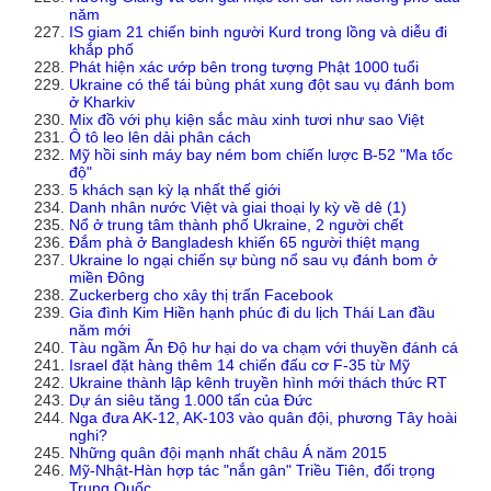
năm
IS giam 21 chiến binh người Kurd trong lồng và diễu đi
khắp phố
Phát hiện xác ướp bên trong tượng Phật 1000 tuổi
Ukraine có thể tái bùng phát xung đột sau vụ đánh bom
ở Kharkiv
Mix đồ với phụ kiện sắc màu xinh tươi như sao Việt
Ô tô leo lên dải phân cách
Mỹ hồi sinh máy bay ném bom chiến lược B-52 "Ma tốc
độ"
5 khách sạn kỳ lạ nhất thế giới
Danh nhân nước Việt và giai thoại ly kỳ về dê (1)
Nổ ở trung tâm thành phố Ukraine, 2 người chết
Đắm phà ở Bangladesh khiến 65 người thiệt mạng
Ukraine lo ngại chiến sự bùng nổ sau vụ đánh bom ở
miền Đông
Zuckerberg cho xây thị trấn Facebook
Gia đình Kim Hiền hạnh phúc đi du lịch Thái Lan đầu
năm mới
Tàu ngầm Ấn Độ hư hại do va chạm với thuyền đánh cá
Israel đặt hàng thêm 14 chiến đấu cơ F-35 từ Mỹ
Ukraine thành lập kênh truyền hình mới thách thức RT
Dự án siêu tăng 1.000 tấn của Đức
Nga đưa AK-12, AK-103 vào quân đội, phương Tây hoài
nghi?
Những quân đội mạnh nhất châu Á năm 2015
Mỹ-Nhật-Hàn hợp tác "nắn gân" Triều Tiên, đối trọng
Trung Quốc