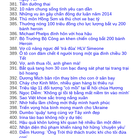
Tiền dưỡng thai
10 năm chung sống tình yêu cạn dần
Những vụ án gây chấn động dư luận năm 2014
Thủ môn Hồng Sơn và thú chơi xe bạc tỷ
Thưởng nóng 100 triệu đồng cho lực lượng bắt vụ 200
bánh heroin
Michael Phelps đính hôn với hoa hậu
Bộ Trưởng Bộ Công an khen chiến công bắt 200 bánh
Heroin
Vợ cũ nâng ngực để 'trả đũa' HLV Simeone
Ô tô con đâm chết 4 người trong một gia đình chiều 30
Tết
Vợ, anh thua rồi, anh ghen mà!
Bắt quả tang hơn 30 con bạc đang sát phạt tại trang trại
bỏ hoang
Dương Mịch bận rộn thay bỉm cho con ở sân bay
Cháy chợ Kinh Môn, nhiều gian hàng bị thiêu rụi
Triệu tập 11 đối tượng "cò mồi" tại lễ hội chùa Hương
Ngọc Diễm: 'Không gì tồi tệ bằng mất niềm tin vào mình'
Sao Việt khoe sắc trong nắng xuân
Nhờ hiểu lầm chồng mới thấy mình hạnh phúc
Triển vọng hòa bình mong manh cho Ukraine
Dumbo 'quậy' tưng cùng vợ Tây xinh đẹp
Irina táo bạo không nội y dự tiệc
Hậu quả khôn lường khi quan hệ nhiều lần một đêm
Nhận diện thủ phạm khiến nàng hờ hững 'chuyện yêu'
Diễm Hương: 'Ông Trời thử thách trước khi cho tôi đứa
con'