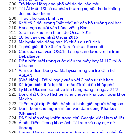
Trà Ngọc Hằng dạo phố với áo dài sắc màu
Tết Ất Mùi: 1/3 số ca chấn thương sọ não là do không
đội mũ bảo hiểm
Thức cho xuân bình yên
Khởi tố 2 đối tượng "bắt cóc" nữ cán bộ trường đại học
Hàng vạn người vào Lăng viếng Bác
Sao mặc xấu trên thảm đỏ Oscar 2015
10 bộ váy đẹp nhất Oscar 2015
Malaysia báo động nạn IS chiêu dụ nữ sinh
Tỉ phú giàu thứ 33 của Nga từ chức Rossneft
Các quan sát viên OSCE đã tiếp cận được với thị trấn
Debaltseve
Diễn biến mới trong cuộc điều tra máy bay MH17 rơi ở
Ukraine
Vấn đề Biển Đông và Malaysia trong vai trò Chủ tịch
ASEAN
[Chế biến] - Đổi vị ngày xuân với 2 món từ thịt heo
Kẻ trộm biến thái bị bắt... mặc đồ lót diễu khắp phố
Ly khai Ukraine sẽ rút vũ khí hạng nặng từ ngày 24/2
Động đất 6,6 độ Richter rung chuyển khu vực ngoài khơi
Mexico
Thêm một clip IS diễu hành tù binh, giết người hàng loạt
Đánh bom chết người nhằm vào đám đông Kharkov
(Ukraine)
DNS bị tấn công khiến trang chủ Google Việt Nam tê liệt
Á hậu Diễm Trang khoe ảnh Tết xưa và nay cực dễ
thương
Hương Giang và con gái mặc ton sur ton xuống phố đầu