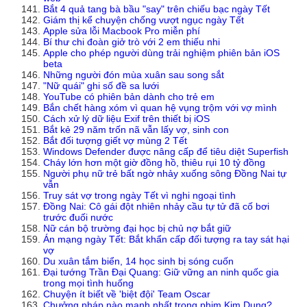
Bắt 4 quả tang bà bầu "say" trên chiếu bạc ngày Tết
Giám thị kể chuyện chống vượt ngục ngày Tết
Apple sửa lỗi Macbook Pro miễn phí
Bí thư chi đoàn giở trò với 2 em thiếu nhi
Apple cho phép người dùng trải nghiệm phiên bản iOS
beta
Những người đón mùa xuân sau song sắt
"Nữ quái" ghi số đề sa lưới
YouTube có phiên bản dành cho trẻ em
Bắn chết hàng xóm vì quan hệ vụng trộm với vợ mình
Cách xử lý dữ liệu Exif trên thiết bị iOS
Bắt kẻ 29 năm trốn nã vẫn lấy vợ, sinh con
Bắt đối tượng giết vợ mùng 2 Tết
Windows Defender được nâng cấp để tiêu diệt Superfish
Cháy lớn hơn một giờ đồng hồ, thiêu rụi 10 tỷ đồng
Người phụ nữ trẻ bất ngờ nhảy xuống sông Đồng Nai tự
vẫn
Truy sát vợ trong ngày Tết vì nghi ngoại tình
Đồng Nai: Cô gái đột nhiên nhảy cầu tự tử đã cố bơi
trước đuối nước
Nữ cán bộ trường đại học bị chủ nợ bắt giữ
Án mạng ngày Tết: Bắt khẩn cấp đối tượng ra tay sát hại
vợ
Du xuân tắm biển, 14 học sinh bị sóng cuốn
Đại tướng Trần Đại Quang: Giữ vững an ninh quốc gia
trong mọi tình huống
Chuyện ít biết về 'biệt đội' Team Oscar
Chưởng pháp nào mạnh nhất trong phim Kim Dung?