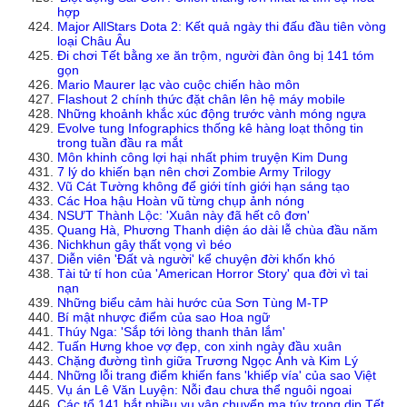
hợp
Major AllStars Dota 2: Kết quả ngày thi đấu đầu tiên vòng
loại Châu Âu
Đi chơi Tết bằng xe ăn trộm, người đàn ông bị 141 tóm
gọn
Mario Maurer lạc vào cuộc chiến hào môn
Flashout 2 chính thức đặt chân lên hệ máy mobile
Những khoảnh khắc xúc động trước vành móng ngựa
Evolve tung Infographics thống kê hàng loạt thông tin
trong tuần đầu ra mắt
Môn khinh công lợi hại nhất phim truyện Kim Dung
7 lý do khiến bạn nên chơi Zombie Army Trilogy
Vũ Cát Tường không để giới tính giới hạn sáng tạo
Các Hoa hậu Hoàn vũ từng chụp ảnh nóng
NSƯT Thành Lộc: 'Xuân này đã hết cô đơn'
Quang Hà, Phương Thanh diện áo dài lễ chùa đầu năm
Nichkhun gây thất vọng vì béo
Diễn viên 'Đất và người' kể chuyện đời khốn khó
Tài tử tí hon của 'American Horror Story' qua đời vì tai
nạn
Những biểu cảm hài hước của Sơn Tùng M-TP
Bí mật nhược điểm của sao Hoa ngữ
Thúy Nga: 'Sắp tới lòng thanh thản lắm'
Tuấn Hưng khoe vợ đẹp, con xinh ngày đầu xuân
Chặng đường tình giữa Trương Ngọc Ánh và Kim Lý
Những lỗi trang điểm khiến fans 'khiếp vía' của sao Việt
Vụ án Lê Văn Luyện: Nỗi đau chưa thể nguôi ngoai
Các tổ 141 bắt nhiều vụ vận chuyển ma túy trong dịp Tết