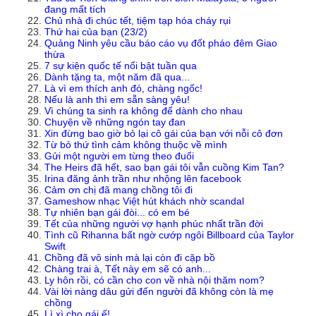
đang mất tích
Chủ nhà đi chúc tết, tiệm tạp hóa cháy rụi
Thứ hai của bạn (23/2)
Quảng Ninh yêu cầu báo cáo vụ đốt pháo đêm Giao
thừa
7 sự kiện quốc tế nổi bật tuần qua
Dành tặng ta, một năm đã qua...
Là vì em thích anh đó, chàng ngốc!
Nếu là anh thì em sẵn sàng yêu!
Vì chúng ta sinh ra không để dành cho nhau
Chuyện về những ngón tay đan
Xin đừng bao giờ bỏ lại cô gái của bạn với nỗi cô đơn
Từ bỏ thứ tình cảm không thuộc về mình
Gửi một người em từng theo đuổi
The Heirs đã hết, sao bạn gái tôi vẫn cuồng Kim Tan?
Irina đăng ảnh trần như nhộng lên facebook
Cảm ơn chị đã mang chồng tôi đi
Gameshow nhạc Việt hút khách nhờ scandal
Tự nhiên bạn gái đòi... có em bé
Tết của những người vợ hạnh phúc nhất trần đời
Tình cũ Rihanna bất ngờ cướp ngôi Billboard của Taylor
Swift
Chồng đã vô sinh mà lại còn đi cặp bồ
Chàng trai à, Tết này em sẽ có anh...
Ly hôn rồi, có cần cho con về nhà nội thăm nom?
Vài lời nàng dâu gửi đến người đã không còn là mẹ
chồng
Lì xì cho gái ế!