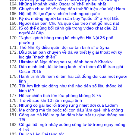
Những khoảnh khắc Oscar bị 'chế' nhiều nhất
Chuyện chưa kể về công dân thứ 90 triệu của Việt Nam
Nội bộ IS 'lục đục vì chiến binh ngoại quốc'
Ký ức những người làm sân bay "quốc tế" ở Việt Bắc
Người dân bản Chu Va qua cầu treo mặt gỗ mục nát
IS có thể dùng bối cảnh giả trong video chặt đầu 21
người Ai Cập
"Nghe" gánh hàng rong kể chuyện Hà Nội 36 phố
phường
Thổ Nhĩ Kỳ điều quân đội sơ tán binh sĩ ở Syria
Đầu xuân bàn chuyện về đá và triết lý giải thoát với kỷ
lục gia "thạch thiền"
Ukraine tố Nga đứng sau vụ đánh bom ở Kharkiv
Dàn minh tinh, tài tử long lanh trên thảm đỏ lễ trao giải
Oscar 2015
Hành trình 36 năm đi tìm hài cốt đồng đội của một người
lính
Tết Âm lịch tác động như thế nào đến số liệu thống kê
kinh tế?
Hồ sơ chiến tích tên lửa phòng không S-75
Trở về sau khi 10 năm ngoại tình
Những cô gái lạc lối trong rừng nhiệt đới của Erdem
Mẹ chồng mê tín buộc tội con dâu 'ám quẻ' nhà chồng
Công an Hà Nội ra quân đảm bảo trật tự giao thông sau
Tết
Cô gái bất ngờ nhảy xuống sông tự tử trong ngày mùng
4 Tết
Du lịch Lào Cai tăng tốc