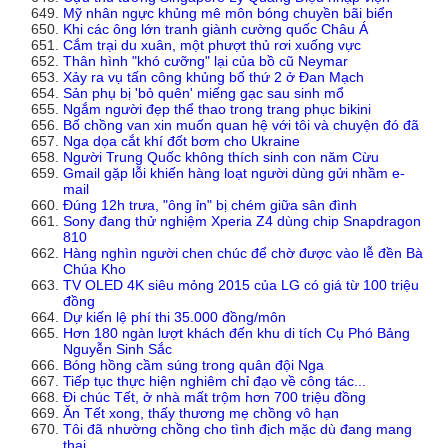
Mỹ nhân ngực khủng mê môn bóng chuyền bãi biển
Khi các ông lớn tranh giành cường quốc Châu Á
Cắm trại du xuân, một phượt thủ rơi xuống vực
Thân hình "khó cưỡng" lại của bồ cũ Neymar
Xảy ra vụ tấn công khủng bố thứ 2 ở Đan Mạch
Sản phụ bị 'bỏ quên' miếng gạc sau sinh mổ
Ngắm người đẹp thể thao trong trang phục bikini
Bố chồng van xin muốn quan hệ với tôi và chuyện đó đã
Nga dọa cắt khí đốt bơm cho Ukraine
Người Trung Quốc không thích sinh con năm Cừu
Gmail gặp lỗi khiến hàng loạt người dùng gửi nhầm e-
mail
Đúng 12h trưa, "ông ỉn" bị chém giữa sân đình
Sony đang thử nghiệm Xperia Z4 dùng chip Snapdragon
810
Hàng nghìn người chen chúc để chờ được vào lễ đền Bà
Chúa Kho
TV OLED 4K siêu mỏng 2015 của LG có giá từ 100 triệu
đồng
Dự kiến lệ phí thi 35.000 đồng/môn
Hơn 180 ngàn lượt khách đến khu di tích Cụ Phó Bảng
Nguyễn Sinh Sắc
Bóng hồng cầm súng trong quân đội Nga
Tiếp tục thực hiện nghiêm chỉ đạo về công tác...
Đi chúc Tết, ở nhà mất trộm hơn 700 triệu đồng
Ăn Tết xong, thấy thương mẹ chồng vô hạn
Tôi đã nhường chồng cho tình địch mặc dù đang mang
thai