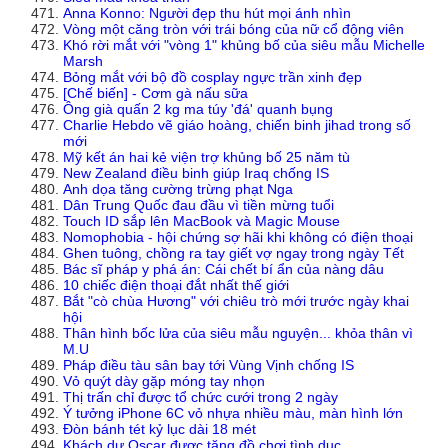
Anna Konno: Người đẹp thu hút mọi ánh nhìn
Vòng một căng tròn với trái bóng của nữ cổ động viên
Khó rời mắt với "vòng 1" khủng bố của siêu mẫu Michelle
Marsh
Bỏng mắt với bộ đồ cosplay ngực trần xinh đẹp
[Chế biến] - Cơm gà nấu sữa
Ông già quấn 2 kg ma túy 'đá' quanh bụng
Charlie Hebdo vẽ giáo hoàng, chiến binh jihad trong số
mới
Mỹ kết án hai kẻ viện trợ khủng bố 25 năm tù
New Zealand điều binh giúp Iraq chống IS
Anh dọa tăng cường trừng phạt Nga
Dân Trung Quốc đau đầu vì tiền mừng tuổi
Touch ID sắp lên MacBook và Magic Mouse
Nomophobia - hội chứng sợ hãi khi không có điện thoại
Ghen tuông, chồng ra tay giết vợ ngay trong ngày Tết
Bác sĩ pháp y phá án: Cái chết bí ẩn của nàng dâu
10 chiếc điện thoại đắt nhất thế giới
Bắt "cò chùa Hương" với chiêu trò mới trước ngày khai
hội
Thân hình bốc lửa của siêu mẫu nguyện... khỏa thân vì
M.U
Pháp điều tàu sân bay tới Vùng Vịnh chống IS
Vỏ quýt dày gặp móng tay nhọn
Thị trấn chỉ được tổ chức cưới trong 2 ngày
Ý tưởng iPhone 6C vỏ nhựa nhiều màu, màn hình lớn
Đòn bánh tét kỷ lục dài 18 mét
Khách dự Oscar được tặng đồ chơi tình dục