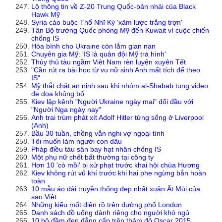
Lộ thông tin về Z-20 Trung Quốc-bản nhái của Black
Hawk Mỹ
Syria cáo buộc Thổ Nhĩ Kỳ 'xâm lược trắng trợn'
Tân Bộ trưởng Quốc phòng Mỹ đến Kuwait vì cuộc chiến
chống IS
Hòa bình cho Ukraine còn lắm gian nan
Chuyên gia Mỹ: 'IS là quân đội Mỹ trá hình'
Thủy thủ tàu ngầm Việt Nam rèn luyện xuyên Tết
"Cần rút ra bài học từ vụ nữ sinh Anh mất tích để theo
IS"
Mỹ thắt chặt an ninh sau khi nhóm al-Shabab tung video
đe dọa khủng bố
Kiev lập kênh "Người Ukraine ngày mai" đối đầu với
"Người Nga ngày nay"
Anh trai trùm phát xít Adolf Hitler từng sống ở Liverpool
(Anh)
Bầu 30 tuần, chồng vẫn nghi vợ ngoại tình
Tôi muốn làm người con dâu
Pháp điều tàu sân bay hạt nhân chống IS
Một phụ nữ chết bất thường tại công ty
Hơn 10 'cò mồi' bị xử phạt trước khai hội chùa Hương
Kiev không rút vũ khí trước khi hai phe ngừng bắn hoàn
toàn
10 mẫu áo dài truyền thống đẹp nhất xuân Ất Mùi của
sao Việt
Những kiểu mốt điên rồ trên đường phố London
Danh sách đồ uống dành riêng cho người khó ngủ
10 bộ đầm đẹp đẳng cấp trên thảm đỏ Oscar 2015