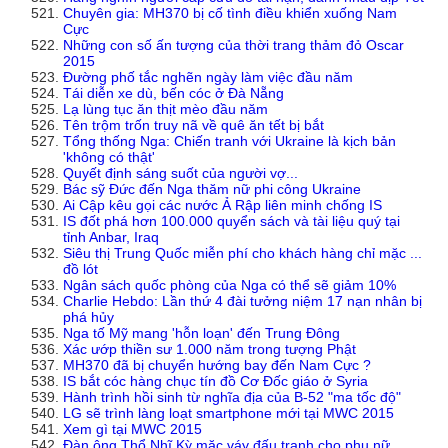
Chuyên gia: MH370 bị cố tình điều khiển xuống Nam
Cực
Những con số ấn tượng của thời trang thảm đỏ Oscar
2015
Đường phố tắc nghẽn ngày làm việc đầu năm
Tái diễn xe dù, bến cóc ở Đà Nẵng
Lạ lùng tục ăn thịt mèo đầu năm
Tên trộm trốn truy nã về quê ăn tết bị bắt
Tổng thống Nga: Chiến tranh với Ukraine là kịch bản
'không có thật'
Quyết định sáng suốt của người vợ...
Bác sỹ Đức đến Nga thăm nữ phi công Ukraine
Ai Cập kêu gọi các nước Ả Rập liên minh chống IS
IS đốt phá hơn 100.000 quyển sách và tài liệu quý tại
tỉnh Anbar, Iraq
Siêu thị Trung Quốc miễn phí cho khách hàng chỉ mặc ...
đồ lót
Ngân sách quốc phòng của Nga có thể sẽ giảm 10%
Charlie Hebdo: Lần thứ 4 đài tưởng niệm 17 nạn nhân bị
phá hủy
Nga tố Mỹ mang 'hỗn loạn' đến Trung Đông
Xác ướp thiền sư 1.000 năm trong tượng Phật
MH370 đã bị chuyển hướng bay đến Nam Cực ?
IS bắt cóc hàng chục tín đồ Cơ Đốc giáo ở Syria
Hành trình hồi sinh từ nghĩa địa của B-52 "ma tốc độ"
LG sẽ trình làng loạt smartphone mới tại MWC 2015
Xem gì tại MWC 2015
Đàn ông Thổ Nhĩ Kỳ mặc váy đấu tranh cho phụ nữ