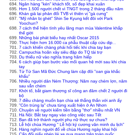
Ngân hàng "kén" khách tốt, số đẹp khai xuân
Hơn 1.500 người chết vì TNGT trong 2 tháng đầu năm
Khán giả lại phản đối TVB vì thiên vị "gà cưng"
"Mỹ nhân bị ghét" Shin Se Kyung kết đôi với Park
Yoochun?
7 cách thể hiện tình yêu lãng mạn mùa Valentine khắp
thế giới
Những bài phát biểu hay nhất Oscar 2015
Thực hiện hơn 16.000 ca phẫu thuật cấp cứu dịp...
7 cách khiến chàng phải hối tiếc khi chia tay bạn
Campuchia hoãn xây siêu đập do TQ tài trợ
Dụ thiếu nữ vào nghĩa trang hãm hiếp
6 cách giúp bạn bước vào mối quan hệ mới sau khi chia
tay
Từ Tử San Mã Đức Chung làm cặp đôi "oan gia khắc
khẩu"
Nhiều người dân Ném Thượng: Năm nay chém lợn, năm
sau vẫn chém
Khởi tố, bắt giam thượng sĩ công an đâm chết 2 người đi
bộ
7 điều chàng muốn bạn chia sẻ thẳng thắn với anh ấy
"Côn trùng lạ" chưa từng xuất hiện ở An Nhơn
Chuyện về người kiếm tiền bằng "thơ" nhiều nhất VN
Hà Nội: Bắt tay ngay vào công việc sau Tết
Bạn đã trở thành người phụ nữ thực sự chưa?
Lễ hội chùa Hương " Lễ hội kỷ cương văn minh du lịch"
Hàng nghìn người đổ về chùa Hương ngày khai hội
Cấp đổi giấy phép lái xe qua mạng trên toàn quốc