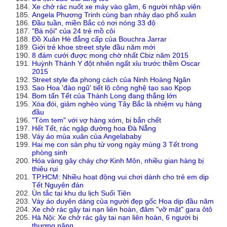
Xe chở rác nuốt xe máy vào gầm, 6 người nhập viện
Angela Phương Trinh cùng bạn nhảy dạo phố xuân
Đầu tuần, miền Bắc có nơi nóng 33 độ
"Bà nội" của 24 trẻ mồ côi
Đồ Xuân Hè đẳng cấp của Bouchra Jarrar
Giới trẻ khoe street style đầu năm mới
8 đám cưới được mong chờ nhất Cbiz năm 2015
Huỳnh Thánh Y đột nhiên ngất xỉu trước thềm Oscar
2015
Street style đa phong cách của Ninh Hoàng Ngân
Sao Hoa 'đào ngũ' tiết lộ công nghệ tạo sao Kpop
Bom tấn Tết của Thành Long đang thắng lớn
Xóa đói, giảm nghèo vùng Tây Bắc là nhiệm vụ hàng
đầu
"Tòm tem" với vợ hàng xóm, bị bắn chết
Hết Tết, rác ngập đường hoa Đà Nẵng
Váy áo mùa xuân của Angelababy
Hai mẹ con sản phụ tử vong ngày mùng 3 Tết trong
phòng sinh
Hóa vàng gây cháy chợ Kinh Môn, nhiều gian hàng bị
thiêu rụi
TP.HCM: Nhiều hoạt động vui chơi dành cho trẻ em dịp
Tết Nguyên đán
Ùn tắc tại khu du lịch Suối Tiên
Váy áo duyên dáng của người đẹp gốc Hoa dịp đầu năm
Xe chở rác gây tai nạn liên hoàn, đâm "vỡ mặt" gara ôtô
Hà Nội: Xe chở rác gây tai nạn liên hoàn, 6 người bị
thương nặng