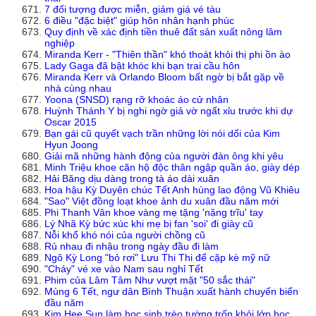
7 đối tượng được miễn, giảm giá vé tàu
6 điều "đặc biệt" giúp hôn nhân hạnh phúc
Quy định về xác định tiền thuê đất sản xuất nông lâm
nghiệp
Miranda Kerr - "Thiên thần" khó thoát khỏi thị phi ồn ào
Lady Gaga đã bật khóc khi bạn trai cầu hôn
Miranda Kerr và Orlando Bloom bất ngờ bị bắt gặp về
nhà cùng nhau
Yoona (SNSD) rạng rỡ khoác áo cử nhân
Huỳnh Thánh Y bị nghi ngờ giả vờ ngất xỉu trước khi dự
Oscar 2015
Bạn gái cũ quyết vạch trần những lời nói dối của Kim
Hyun Joong
Giải mã những hành động của người đàn ông khi yêu
Minh Triệu khoe căn hộ độc thân ngập quần áo, giày dép
Hải Băng dịu dàng trong tà áo dài xuân
Hoa hậu Kỳ Duyên chúc Tết Anh hùng lao động Vũ Khiêu
"Sao" Việt đồng loạt khoe ảnh du xuân đầu năm mới
Phi Thanh Vân khoe vàng mẹ tặng 'nặng trĩu' tay
Lý Nhã Kỳ bức xúc khi mẹ bị fan 'soi' đi giày cũ
Nỗi khổ khó nói của người chồng cũ
Rủ nhau đi nhậu trong ngày đầu đi làm
Ngô Kỳ Long "bỏ rơi" Lưu Thi Thi để cặp kè mỹ nữ
"Cháy" vé xe vào Nam sau nghỉ Tết
Phim của Lâm Tâm Như vượt mặt "50 sắc thái"
Mùng 6 Tết, ngư dân Bình Thuận xuất hành chuyến biển
đầu năm
Kim Hee Sun làm học sinh trèo tường trốn khỏi lớp học