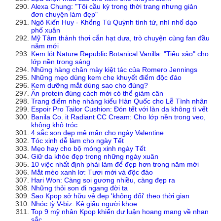
Alexa Chung: "Tôi cầu kỳ trong thời trang nhưng giản
đơn chuyện làm đẹp"
Ngô Kiến Huy - Khổng Tú Quỳnh tình tứ, nhí nhố dạo
phố xuân
Mỹ Tâm thảnh thơi cắn hạt dưa, trò chuyện cùng fan đầu
năm mới
Kem lót Nature Republic Botanical Vanilla: "Tiểu xảo" cho
lớp nền trong sáng
Những hàng chân mày kiệt tác của Romero Jennings
Những mẹo dùng kem che khuyết điểm độc đáo
Kem dưỡng mắt dùng sao cho đúng?
Ăn protein đúng cách mới có thể giảm cân
Trang điểm nhẹ nhàng kiểu Hàn Quốc cho Lễ Tình nhân
Espoir Pro Tailor Cushion: Đón tết với làn da không tì vết
Banila Co. it Radiant CC Cream: Cho lớp nền trong veo,
không khô tróc
4 sắc son đẹp mê mẩn cho ngày Valentine
Tóc xinh dễ làm cho ngày Tết
Mẹo hay cho bộ móng xinh ngày Tết
Giữ da khỏe đẹp trong những ngày xuân
10 việc nhất định phải làm để đẹp hơn trong năm mới
Mắt mèo xanh lơ: Tươi mới và độc đáo
Hari Won: Càng soi gương nhiều, càng đẹp ra
Những thỏi son đi ngang đời ta
Sao Kpop sở hữu vẻ đẹp 'không đổi' theo thời gian
Nhóc tỳ V-biz: Kẻ giấu người khoe
Top 9 mỹ nhân Kpop khiến dư luận hoang mang về nhan
sắc