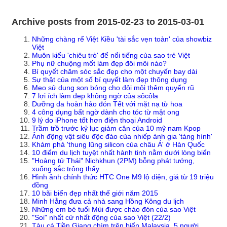
Archive posts from 2015-02-23 to 2015-03-01
Những chàng rể Việt Kiều 'tài sắc vẹn toàn' của showbiz
Việt
Muôn kiểu 'chiêu trò' để nổi tiếng của sao trẻ Việt
Phụ nữ chuộng mốt làm đẹp đôi môi nào?
Bí quyết chăm sóc sắc đẹp cho một chuyến bay dài
Sự thật của một số bí quyết làm đẹp thông dụng
Mẹo sử dụng son bóng cho đôi môi thêm quyến rũ
7 lợi ích làm đẹp không ngờ của sôcôla
Dưỡng da hoàn hảo đón Tết với mặt nạ từ hoa
4 công dụng bất ngờ dành cho tóc từ mật ong
9 lý do iPhone tốt hơn điện thoại Android
Trầm trồ trước kỷ lục giảm cân của 10 mỹ nam Kpop
Ảnh động vật siêu độc đáo của nhiếp ảnh gia 'tàng hình'
Khám phá 'thung lũng silicon của châu Á' ở Hàn Quốc
10 điểm du lịch tuyệt nhất hành tinh nằm dưới lòng biển
"Hoàng tử Thái" Nichkhun (2PM) bỗng phát tướng,
xuống sắc trông thấy
Hình ảnh chính thức HTC One M9 lộ diện, giá từ 19 triệu
đồng
10 bãi biển đẹp nhất thế giới năm 2015
Minh Hằng đưa cả nhà sang Hồng Kông du lịch
Những em bé tuổi Mùi được chào đón của sao Việt
"Soi" nhất cử nhất động của sao Việt (22/2)
Tàu cá Tiền Giang chìm trên biển Malaysia, 5 người