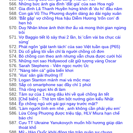
Những bức ảnh gia đình 'đắt giá' của sao Hoa ngữ
Gia đình Lã Thanh Huyền hứng khởi đi 'du hí' đầu năm
Con gái Vũ Thu Phương duyên dáng áo dài ngày xuân
'Bắt gặp' vợ chồng Hoa hậu Diễm Hương 'trốn con' đi
hẹn hò
Duy Nhân khoe ảnh thời thơ ấu và mong thời gian ngừng
trôi
Vợ Baggio tiết lộ sảy thai 2 lần, bị 'cắm vài ba chục cái
sừng'
Phát ngôn 'giật tanh tách' của sao Việt tuần qua (P65)
Dù cố gắng tôi vẫn chỉ là người chồng cô đơn
Bỏ chồng con theo anh nhưng vẫn chưa được cưới hỏi
Những nơi sao Hollywood cất giữ tượng vàng Oscar
Sarah Stephens - Viên ngọc nước Úc
"Nàng tiên cá" giữa biển khơi
'Vua' săn giải thưởng IT
Logan Stanton mảnh mai và mộc mạc
Sắp có smartphone sạc đầy chỉ 1 phút
Thả rông ngực khi đi làm
Tâm sự của 1 nàng dâu khi về quê chồng ăn tết
[Chế biến] - Thịt lợn tẩm bột nướng giòn kiểu Nhật
Ép chồng ngủ với gái gọi ngay trước mặt?
'Làm người tình em nhé , anh không cần phải yêu em'
Lứa Công Phượng được triệu tập, HLV Miura hạn chế
báo chí
Cựu TT Ukraine Yanukovych muốn hồi hương giúp dân
thoát khổ
Mỹ - Hàn Quốc khởi động tập trận quân sự chung