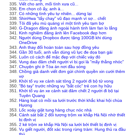
Viết cho anh, mối tình xưa cũ...
Em chọn cô ấy, anh à...
Có những tình yêu tự nhiên... dừng lại
ShinHwa "tẩy chay" vũ đạo mạnh vì sợ... chết
Tôi đã yêu mù quáng vì một tình yêu tạm bợ
G-Dragon đăng ảnh ngoài hành tinh làm fan lo lắng
Kinh nghiệm đăng ảnh lên Facebook đẹp hơn
Người dùng Dropbox được tặng 100GB khi dùng
OneDrive
Anh thay đổi hoàn toàn sau hợp đồng yêu
Gần 30 tuổi, anh vẫn dùng vũ lực đe dọa bạn gái
Luôn có cách để mặc đẹp với chiếc váy đỏ
Vung dao đâm chết người vì bị gọi là "mấy thằng nhóc"
Chuyện ghi ở Tòa án nơi đầu sóng
Chồng giả danh viết đơn gửi chính quyền xin cưới thêm
vợ
Khởi tố vụ xe cảnh sát tông 2 người đi bộ tử vong
"Bó tay" trước những vụ "bắt cóc" trẻ con hy hữu
Khởi tố vụ án xe cảnh sát đâm chết 2 người đi bộ tại
Tuyên Quang
Hàng loạt cò mồi sa lưới trước thời khắc khai hội chùa
Hương
Lốc xoáy giật tung hàng chục nóc nhà
Cảnh sát bắt 2 đối tượng trộm xe khắp Hà Nội nhờ thiết
bị định vị
2 kẻ trộm xe khắp Hà Nội sa lưới bởi thiết bị định vị
Vụ giết người, đốt xác trong rừng tràm: Hung thủ ra đầu
thú