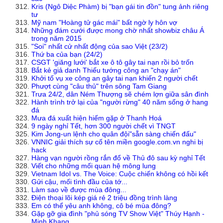
Kris (Ngô Diệc Phàm) bị "bạn gái tin đồn" tung ảnh riêng
tư
Mỹ nam "Hoàng tử gác mái" bất ngờ ly hôn vợ
Những đám cưới được mong chờ nhất showbiz châu Á
trong năm 2015
"Soi" nhất cử nhất động của sao Việt (23/2)
Thứ ba của bạn (24/2)
CSGT 'giăng lưới' bắt xe ô tô gây tai nạn rồi bỏ trốn
Bắt kẻ giả danh Thiếu tướng công an "chạy án"
Khởi tố vụ xe công an gây tai nạn khiến 2 người chết
Phượt cùng "câu thủ" trên sông Tam Giang
Trưa 24/2, dân Ném Thượng sẽ chém lợn giữa sân đình
Hành trình trở lại của "người rừng" 40 năm sống ở hang
đá
Mưa đá xuất hiện hiếm gặp ở Thanh Hoá
9 ngày nghỉ Tết, hơn 300 người chết vì TNGT
Kim Jong-un lệnh cho quân đội"sẵn sàng chiến đấu"
VNNIC giải thích sự cố tên miền google.com.vn nghi bị
hack
Hàng vạn người rồng rắn đổ về Thủ đô sau kỳ nghỉ Tết
Viết cho những mối quan hệ mông lung
Vietnam Idol vs. The Voice: Cuộc chiến không có hồi kết
Gửi cậu, mối tình đầu của tớ...
Làm sao về được mùa đông...
Điện thoại lõi kép giá rẻ 2 triệu đồng trình làng
Em có thể yêu anh không, cô bé mùa đông?
Gặp gỡ gia đình "phủ sóng TV Show Việt" Thúy Hạnh -
Minh Khang