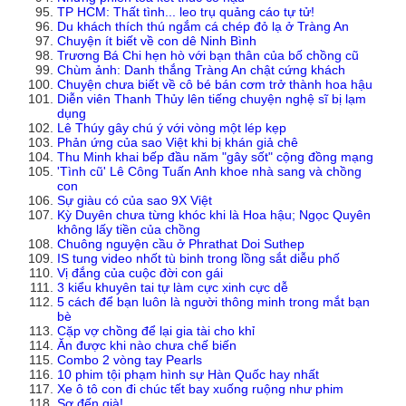
TP HCM: Thất tình... leo trụ quảng cáo tự tử!
Du khách thích thú ngắm cá chép đỏ lạ ở Tràng An
Chuyện ít biết về con dê Ninh Bình
Trương Bá Chi hẹn hò với bạn thân của bố chồng cũ
Chùm ảnh: Danh thắng Tràng An chật cứng khách
Chuyện chưa biết về cô bé bán cơm trở thành hoa hậu
Diễn viên Thanh Thủy lên tiếng chuyện nghệ sĩ bị lạm
dụng
Lê Thúy gây chú ý với vòng một lép kẹp
Phản ứng của sao Việt khi bị khán giả chê
Thu Minh khai bếp đầu năm "gây sốt" cộng đồng mạng
'Tình cũ' Lê Công Tuấn Anh khoe nhà sang và chồng
con
Sự giàu có của sao 9X Việt
Kỳ Duyên chưa từng khóc khi là Hoa hậu; Ngọc Quyên
không lấy tiền của chồng
Chuông nguyện cầu ở Phrathat Doi Suthep
IS tung video nhốt tù binh trong lồng sắt diễu phố
Vị đắng của cuộc đời con gái
3 kiểu khuyên tai tự làm cực xinh cực dễ
5 cách để bạn luôn là người thông minh trong mắt bạn
bè
Cặp vợ chồng để lại gia tài cho khỉ
Ăn được khi nào chưa chế biến
Combo 2 vòng tay Pearls
10 phim tội phạm hình sự Hàn Quốc hay nhất
Xe ô tô con đi chúc tết bay xuống ruộng như phim
Sợ đến già!