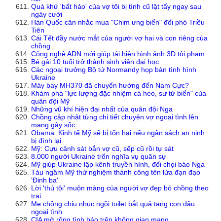
Quá khứ 'bất hảo' của vợ tôi bị tình cũ lật tẩy ngay sau
ngày cưới
Hàn Quốc cân nhắc mua "Chim ưng biển" đối phó Triều
Tiên
Cái Tết đầy nước mắt của người vợ hai và con riêng của
chồng
Công nghệ ADN mới giúp tái hiện hình ảnh 3D tội phạm
Bé gái 10 tuổi trở thành sinh viên đại học
Các ngoại trưởng Bộ tứ Normandy họp bàn tình hình
Ukraine
Máy bay MH370 đã chuyển hướng đến Nam Cực?
Khám phá "lực lượng đặc nhiệm cá heo, sư tử biển" của
quân đội Mỹ
Những vũ khí hiện đại nhất của quân đội Nga
Chồng cập nhật từng chi tiết chuyện vợ ngoại tình lên
mạng gây sốc
Obama: Kinh tế Mỹ sẽ bị tổn hại nếu ngân sách an ninh
bị đình lại
Mỹ: Cựu cảnh sát bắn vợ cũ, sếp cũ rồi tự sát
8.000 người Ukraine trốn nghĩa vụ quân sự
Mỹ giúp Ukraine lập kênh truyền hình, đối chọi báo Nga
Tàu ngầm Mỹ thử nghiệm thành công tên lửa đạn đạo
'Đinh ba'
Lời 'thú tội' muộn màng của người vợ đẹp bỏ chồng theo
trai
Mẹ chồng chịu nhục ngồi toilet bắt quả tang con dâu
ngoại tình
CIA mở rộng tình báo trên không gian mạng