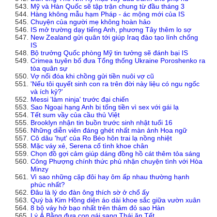
Mỹ và Hàn Quốc sẽ tập trận chung từ đầu tháng 3
Hàng không mẫu hạm Pháp - ác mộng mới của IS
Chuyện của người mẹ không hoàn hảo
IS mở trường dạy tiếng Anh, phương Tây thêm lo sợ
New Zealand gửi quân tới giúp Iraq đào tạo lính chống
IS
Bộ trưởng Quốc phòng Mỹ tin tưởng sẽ đánh bại IS
Crimea tuyên bố đưa Tổng thống Ukraine Poroshenko ra
tòa quân sự
Vợ nổi đóa khi chồng gửi tiền nuôi vợ cũ
'Nếu tôi quyết sinh con ra trên đời này liệu có ngu ngốc
và ích kỷ?'
Messi 'làm ninja' trước đại chiến
Sao Ngoại hạng Anh bị tống tiền vì sex với gái lạ
Tết sum vầy của cầu thủ Việt
Brooklyn nhận tin buồn trước sinh nhật tuổi 16
Những diễn viên đáng ghét nhất màn ảnh Hoa ngữ
Cô dâu 'hụt' của Ro Béo hôn trai lạ nồng nhiệt
Mặc váy xẻ, Serena cố tình khoe chân
Chọn đồ gợi cảm giúp dáng đồng hồ cát thêm tỏa sáng
Công Phượng chính thức phủ nhận chuyện tình với Hòa
Minzy
Vì sao những cặp đôi hay ôm ấp nhau thường hạnh
phúc nhất?
Đâu là lý do đàn ông thích sờ ở chổ ấy
Quý bà Kim Hồng diện áo dài khoe sắc giữa vườn xuân
8 bộ váy hở bạo nhất trên thảm đỏ sao Hàn
Lý Á Bằng đưa con gái sang Thái ăn Tết