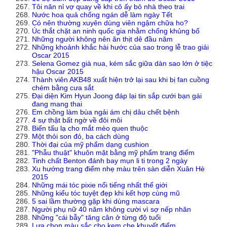
Tôi năn nỉ vợ quay về khi cô ấy bỏ nhà theo trai
Nước hoa quả chống ngán dễ làm ngày Tết
Có nên thường xuyên dùng viên ngậm chữa ho?
Úc thắt chặt an ninh quốc gia nhằm chống khủng bố
Những người không nên ăn thịt dê đầu năm
Những khoảnh khắc hài hước của sao trong lễ trao giải
Oscar 2015
Selena Gomez già nua, kém sắc giữa dàn sao lớn ở tiệc
hậu Oscar 2015
Thành viên AKB48 xuất hiện trở lại sau khi bị fan cuồng
chém bằng cưa sắt
Đại diện Kim Hyun Joong đáp lại tin sắp cưới bạn gái
đang mang thai
Em chồng làm bùa ngải ám chị dâu chết bệnh
4 sự thật bất ngờ về đôi môi
Biến tấu lạ cho mắt mèo quen thuộc
Một thỏi son đỏ, ba cách dùng
Thời đại của mỹ phẩm dạng cushion
"Phẫu thuật" khuôn mặt bằng mỹ phẩm trang điểm
Tinh chất Benton đánh bay mụn li ti trong 2 ngày
Xu hướng trang điểm nhẹ màu trên sàn diễn Xuân Hè
2015
Những mái tóc pixie nổi tiếng nhất thế giới
Những kiểu tóc tuyệt đẹp khi kết hợp cùng mũ
5 sai lầm thường gặp khi dùng mascara
Người phụ nữ 40 năm không cười vì sợ nếp nhăn
Những "cái bẫy" tăng cân ở từng độ tuổi
Lựa chọn màu sắc cho kem che khuyết điểm