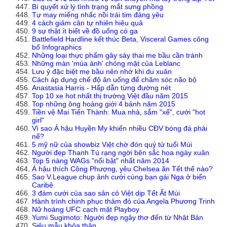
Bí quyết xử lý tình trạng mắt sưng phồng
Tự may miếng nhấc nồi trái tim đáng yêu
4 cách giảm cân tự nhiên hiệu quả
9 sự thật ít biết về đồ uống có ga
Battlefield Hardline kết thúc Beta, Visceral Games công
bố Infographics
Những loại thực phẩm gây sảy thai mẹ bầu cần tránh
Những màn 'múa ảnh' chóng mặt của Leblanc
Lưu ý đặc biệt mẹ bầu nên nhớ khi du xuân
Cách áp dụng chế độ ăn uống để chăm sóc não bộ
Anastasia Harris - Hấp dẫn từng đường nét
Top 10 xe hot nhất thị trường Việt đầu năm 2015
Top những ông hoàng giới 4 bánh năm 2015
Tiền vệ Mai Tiến Thành: Mua nhà, sắm "xế", cưới "hot
girl"
Vì sao Á hậu Huyền My khiến nhiều CĐV bóng đá phải
nể?
5 mỹ nữ của showbiz Việt chờ đón quý tử tuổi Mùi
Người đẹp Thanh Tú rạng ngời bên sắc hoa ngày xuân
Top 5 nàng WAGs "nổi bật" nhất năm 2014
Á hậu thích Công Phượng, yêu Chelsea ăn Tết thế nào?
Sao V.League chụp ảnh cưới cùng bạn gái Nga ở biển
Caribê
3 đám cưới của sao sân cỏ Việt dịp Tết Ất Mùi
Hành trình chinh phục thảm đỏ của Angela Phương Trinh
Nữ hoàng UFC cạch mặt Playboy
Yumi Sugimoto: Người đẹp ngây thơ đến từ Nhật Bản
Siêu mẫu khỏa thân