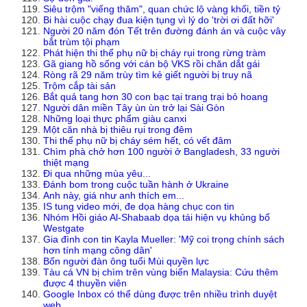
Siêu trộm "viếng thăm", quan chức lộ vàng khối, tiền tỷ
Bi hài cuộc chạy đua kiện tụng vì lý do 'trời ơi đất hỡi'
Người 20 năm đón Tết trên đường đánh án và cuộc vây
bắt trùm tội phạm
Phát hiện thi thể phụ nữ bị cháy rụi trong rừng tràm
Gã giang hồ sống với cán bộ VKS rồi chăn dắt gái
Ròng rã 29 năm trùy tìm kẻ giết người bị truy nã
Trộm cắp tài sản
Bắt quả tang hơn 30 con bạc tại trang trại bỏ hoang
Người dân miền Tây ùn ùn trở lại Sài Gòn
Những loại thực phẩm giàu canxi
Một căn nhà bị thiêu rụi trong đêm
Thi thể phụ nữ bị cháy sém hết, có vết đâm
Chìm phà chở hơn 100 người ở Bangladesh, 33 người
thiệt mạng
Đi qua những mùa yêu...
Đánh bom trong cuộc tuần hành ở Ukraine
Anh này, giá như anh thích em...
IS tung video mới, đe dọa hàng chục con tin
Nhóm Hồi giáo Al-Shabaab dọa tái hiện vụ khủng bố
Westgate
Gia đình con tin Kayla Mueller: 'Mỹ coi trọng chính sách
hơn tính mạng công dân'
Bốn người đàn ông tuổi Mùi quyền lực
Tàu cá VN bị chìm trên vùng biển Malaysia: Cứu thêm
được 4 thuyền viên
Google Inbox có thể dùng được trên nhiều trình duyệt
web