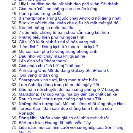
Lilly Luta diện áo dài nữ sinh dạo phố xuân Sài thành
Gian nan 'cãi' mẹ chồng cho con ăn kiêng
Hạnh phúc trong tội lỗi
8 smartphone Trung Quốc chạy Android nổi tiếng nhất
Bức xúc với chị dâu khéo che giấu bộ mặt thật giả dối
Níu tình bằng tin nhắn tục tĩu
7 dấu hiệu chứng tỏ bạn chưa sẵn sàng kết hôn
Những biểu hiện phụ nữ ngoại tình
Gần 100 ki-ốt bị thiêu rụi vì hóa vàng mã
"Lên đỉnh" - Đóng kịch trở thành... bi kịch?
Mẹ con sản phụ tử vong trong phòng sinh
Đau nhói với chảy máu khi quan hệ
Lên đỉnh vẫn "thòm thèm"
Giải pháp cho "cô bé" bị "khô hạn"
Ảnh dựng One M9 đọ dáng Galaxy S6, iPhone 6
'Giờ vàng' ở đàn ông
Sharapova xinh tươi, lãng mạn trước biển
Lam Anh dịu dàng trong tà áo dài ngày Tết
Đầu năm nói chuyện đôi bạn cùng phòng ở V-League
Maradona: Từ cúp vàng, ma túy đến cái chết cận kề
Rau củ muối chua ngọt chống ngán sau Tết
Những thần tượng tuổi Mùi nổi tiếng nhất làng nhạc Hàn
Teresa Kap: 'Bản sao' đẹp chẳng kém tình cũ của
Ronaldo
Đông Nhi: 'Muốn khán giả có cái nhìn mới về tôi'
Bárbara Islas Hoang dã miền viễn Tây
Liệu năm mới có mỉm cười với sự nghiệp của Sơn Tùng
M-TP?