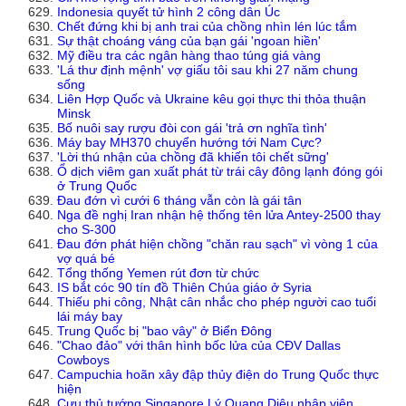
Indonesia quyết tử hình 2 công dân Úc
Chết đứng khi bị anh trai của chồng nhìn lén lúc tắm
Sự thật choáng váng của bạn gái 'ngoan hiền'
Mỹ điều tra các ngân hàng thao túng giá vàng
'Lá thư định mệnh' vợ giấu tôi sau khi 27 năm chung
sống
Liên Hợp Quốc và Ukraine kêu gọi thực thi thỏa thuận
Minsk
Bố nuôi say rượu đòi con gái 'trả ơn nghĩa tình'
Máy bay MH370 chuyển hướng tới Nam Cực?
'Lời thú nhận của chồng đã khiến tôi chết sững'
Ổ dịch viêm gan xuất phát từ trái cây đông lạnh đóng gói
ở Trung Quốc
Đau đớn vì cưới 6 tháng vẫn còn là gái tân
Nga đề nghị Iran nhận hệ thống tên lửa Antey-2500 thay
cho S-300
Đau đớn phát hiện chồng "chăn rau sạch" vì vòng 1 của
vợ quá bé
Tổng thống Yemen rút đơn từ chức
IS bắt cóc 90 tín đồ Thiên Chúa giáo ở Syria
Thiếu phi công, Nhật cân nhắc cho phép người cao tuổi
lái máy bay
Trung Quốc bị "bao vây" ở Biển Đông
"Chao đảo" với thân hình bốc lửa của CĐV Dallas
Cowboys
Campuchia hoãn xây đập thủy điện do Trung Quốc thực
hiện
Cựu thủ tướng Singapore Lý Quang Diệu nhập viện