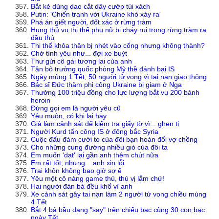
Bắt kẻ dùng dao cắt dây cướp túi xách
Putin: 'Chiến tranh với Ukraine khó xảy ra'
Phá án giết người, đốt xác ở rừng tràm
Hung thủ vụ thi thể phụ nữ bị cháy rụi trong rừng tràm ra
đầu thú
Thi thể khỏa thân bị nhét vào cống nhưng không thành?
Chờ tình yêu như... đợi xe buýt
Thư gửi cô gái tương lai của anh
Tân bộ trưởng quốc phòng Mỹ thề đánh bại IS
Ngày mùng 1 Tết, 50 người tử vong vì tai nạn giao thông
Bác sĩ Đức thăm phi công Ukraine bị giam ở Nga
Thưởng 100 triệu đồng cho lực lượng bắt vụ 200 bánh
heroin
Đừng gọi em là người yêu cũ
Yêu muộn, có khi lại hay
Giả làm cảnh sát để kiểm tra giấy tờ vì... ghen tị
Người Kurd tấn công IS ở đông bắc Syria
Cuộc đấu đám cưới to của đôi bạn hoán đổi vợ chồng
Cho những cung đường nhiều gió của đôi ta
Em muốn 'dạt' lại gần anh thêm chút nữa
Em rất tốt, nhưng... anh xin lỗi
Trai khôn không bao giờ sợ ế
Yêu một cô nàng game thủ, thú vị lắm chứ!
Hai người đàn bà đều khổ vì anh
Xe cảnh sát gây tai nạn làm 2 người tử vong chiều mùng
4 Tết
Bắt 4 bà bầu đang "say" trên chiếu bạc cùng 30 con bạc
ngày Tết