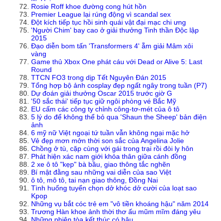
Rosie Roff khoe đường cong hút hồn
Premier League lại rúng động vì scandal sex
Đột kích tiếp tục hồi sinh quái vật đại mạc chi ưng
'Người Chim' bay cao ở giải thưởng Tinh thần Độc lập
2015
Đạo diễn bom tấn 'Transformers 4' ẵm giải Mâm xôi
vàng
Game thủ Xbox One phát cáu với Dead or Alive 5: Last
Round
TTCN FO3 trong dịp Tết Nguyên Đán 2015
Tổng hợp bộ ảnh cosplay đẹp ngất ngây trong tuần (P7)
Dự đoán giải thưởng Oscar 2015 trước giờ G
'50 sắc thái' tiếp tục giữ ngôi phòng vé Bắc Mỹ
EU cấm các công ty chỉnh công-tơ-mét của ô tô
5 lý do để không thể bỏ qua 'Shaun the Sheep' bản điện
ảnh
6 mỹ nữ Việt ngoại tứ tuần vẫn không ngại mặc hở
Vẻ đẹp mơn mởn thời son sắc của Angelina Jolie
Chồng ở tù, cặp cùng với gái trong trại rồi đòi ly hôn
Phát hiện xác nam giới khỏa thân giữa cánh đồng
2 xe ô tô "kẹp" bà bầu, giao thông tắc nghẽn
Bí mật đằng sau những vai diễn của sao Việt
ô tô, mô tô, tai nạn giao thông, Đồng Nai
Tình huống tuyển chọn dở khóc dở cười của loạt sao
Kpop
Những vụ bắt cóc trẻ em "vô tiền khoáng hậu" năm 2014
Trương Hàn khoe ảnh thời thơ ấu mũm mĩm đáng yêu
Những phiên tòa kết thúc có hậu