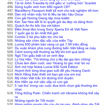
Tài tử John Travolta bị chế giễu vì 'cưỡng hôn' Scarlett
Dừng tuyển sinh hơn 680 ngành CĐ?
BlackBerry Passport thiết kế mới cho trải nghiệm tốt hơn
Dàn mỹ nhân mặc hở lộ liễu tại tiệc hậu Oscar
Con gái Hương Giang tập múa ballet
Kim Tae Hee tiết lộ bí quyết giữ da đẹp và dáng thon
Quách An An bốc lửa với bikini
Điện thoại tầm trung Sony Xperia E4 về Việt Nam
7 quốc gia bí ẩn nhất thế giới
Combo 2 bộ phụ kiện tóc cho bé
Những sân chim đặc sắc của miền Tây
Lumia 830 phiên bản vàng có giá 7,99 triệu đồng
Du xuân khám phá cung đường biển Việt bằng xe máy
Cảnh tượng bất thường tại Mỹ khi trời quá lạnh
Ngô Tôn giấu biệt cô vợ xinh đẹp
Lý Gia Hân: 'Tôi không chủ ý lấy đại gia làm chồng'
Chưa làm đám cưới, sao 'Hoàng tử gác mái' bỏ vợ
Ảnh mở hộp Nokia Lumia 830 Gold Edition
Huỳnh Anh từng khai gian tuổi để yêu Hoàng Oanh
Minh Hằng thân thiết với bạn gái của em trai
Mỹ nhân Việt trắc trở đường tình duyên
Kim Hiền úp mở việc sắp có con gái
5 'sát thủ' trong các cuộc đua bình chọn giải thưởng âm
nhạc
Tổng thống Putin: Chiến tranh với Ukraine không thể xảy
ra
Những người ăn Tết muộn
Hàng nghìn người cấp cứu do tai nạn, đánh nhau dịp Tết