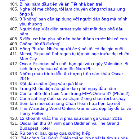
Bi hài năm đầu tiên về ăn Tết nhà bạn trai
Nghe lời mẹ chồng, tôi làm chuyện động trời sau lưng
ông xã
9 'không' bạn cần áp dụng với người đàn ông mà mình
yêu thương
Người đẹp Việt diện street style bắt mắt dạo phố đầu
năm
5 điều cơ bản phụ nữ nên hoàn thành trước khi có con
Chồng 'tứ đổ đường'
Hồng Phước: Nhiều người ác ý nói tôi có đại gia nuôi
Messi, Pique và Fabregas tụ tập bài bạc trước đại chiến
Man City
Oscar Pistorius bắn chết bạn gái vào ngày Valentine: Bi
kịch tình yêu của cả dân tộc Nam Phi
Những màn trình diễn ấn tượng trên sân khấu Oscar
2015
Đặt dấu chấm lặng vào quá khứ
Trang Khiếu diện áo gấm dạo phố ngày đầu năm
Còn ai nhớ đến Luis Nani trong FIFA Online 3? (Phần 2)
Cảnh sát truy đuổi xe va chạm 2 ông cháu rồi bỏ chạy
Bom tấn mới của nàng Chân Hoàn hứa hẹn tạo sốt
The Wizarding World Online: Game cực đẹp lấy đề tài về
Harry Potter
12 khoảnh khắc thú vị phía sau cánh gà Oscar 2015
Oscar lần thứ 87 vinh danh Birdman và The Grand
Budapest Hotel
Rủ bạn đi bar, quay qua cưỡng hiếp
'Biệt động Sài Gòn': Chiến thắng lớn nhất là tìm sự hòa