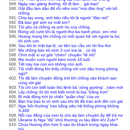
Ngày vào giảng đường, tối đi làm... gái bao!
Gật đầu làm dâu để rồi nếm mùi "mùi đàn ông" với bố
chồng
Chia tay xong, anh bêu riếu tôi là người "đào mỏ"
Đã bao giờ anh sợ mất em?
Tôi yêu cả chồng và anh họ của chồng
Đừng vội cười khi là người thứ ba hạnh phúc, em nhé
Hoang mang khi chồng có mối quan hệ với người lạ lúc
tôi sinh con
Sau khi bí mật bại lộ, vợ liên tục cầu xin tôi tha thứ
Mẹ chồng bảo tôi sinh 3 con trai là... có tội
Chín mặt vì vợ giỏi "chém" chuyện "tế nhị"
Mẹ muốn cưới người kém mình 10 tuổi
Tết này mẹ con em không còn anh
Tôi chết đứng khi thấy chồng với con dâu trong phòng
ngủ!!
Tôi đã làm chuyện động trời khi chồng vào khách sạn
cùng với gái
Tôi chỉ còn biết tuân thủ lệnh bà 'xông giường'...năm mới
Lấy chồng rồi tôi mới biết mình bị lừa "trắng trợn"
Bí mật động trời từ chiếc "quần chip" của vợ
Bạn trai báo bị vô sinh sau khi tôi đã trao anh đời con gái
Nga 'bồi thường' Iran bằng siêu hệ thống phòng không
S-400
Nỗi cay đắng của osin bị chủ ép làm chuyện ấy để trả nợ
Ukraine bị Nga "đá" khỏi thương vụ tàu đệm khí Zubr?
Chùa Hương đón hơn 5 vạn du khách trong ngày khai
hội