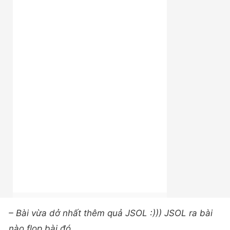
– Bài vừa dở nhất thêm quả JSOL :))) JSOL ra bài
nào flop bài đó.