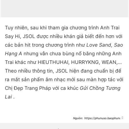
Tuy nhiên, sau khi tham gia chương trình Anh Trai
Say Hi, JSOL được nhiều khán giả biết đến hơn với
các bản hit trong chương trình như
Love Sand, Sao
Hạng A
nhưng vẫn chưa bùng nổ bằng những Anh
Trai khác như HIEUTHUHAI, HURRYKNG, WEAN,…
Theo nhiều thông tin, JSOL hiện đang chuẩn bị để
ra mắt sản phẩm âm nhạc mới sau màn hợp tác với
Chị Đẹp Trang Pháp với ca khúc
Gửi Chồng Tương
Lai
.
https://phunuso.baophunuth
udo.vn/anh-trai-say-hi-hot-bac-
nhat-bi-che-pha-banh-bai-hat-cua-
em-xinh-193250623170642108.htm