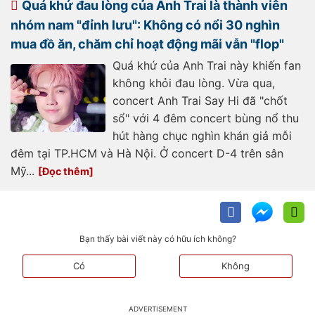
Quá khứ đau lòng của Anh Trai là thành viên
nhóm nam "đỉnh lưu": Không có nổi 30 nghìn
mua đồ ăn, chăm chỉ hoạt động mãi vẫn "flop"
Quá khứ của Anh Trai này khiến fan
không khỏi đau lòng. Vừa qua,
concert Anh Trai Say Hi đã "chốt
sổ" với 4 đêm concert bùng nổ thu
hút hàng chục nghìn khán giả mỗi
đêm tại TP.HCM và Hà Nội. Ở concert D-4 trên sân
Mỹ...
Bạn thấy bài viết này có hữu ích không?
Có
Không