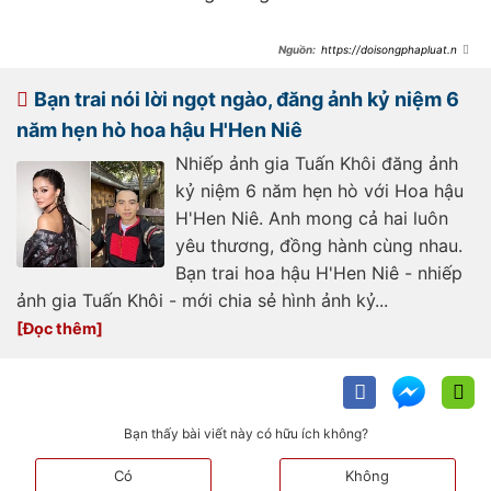
Netizen mong cặp đôi sẽ sớm thông báo tin vui
trong thời gian tới
https://doisongphapluat.ngu
oiduatin.vn/anh-hiem-luc-moi-yeu-
cua-hoa-hau-h-hen-nie-ben-ban-
trai-nhiep-anh-gia-a443822.html
Bạn trai nói lời ngọt ngào, đăng ảnh kỷ niệm 6
năm hẹn hò hoa hậu H'Hen Niê
Nhiếp ảnh gia Tuấn Khôi đăng ảnh
kỷ niệm 6 năm hẹn hò với Hoa hậu
H'Hen Niê. Anh mong cả hai luôn
yêu thương, đồng hành cùng nhau.