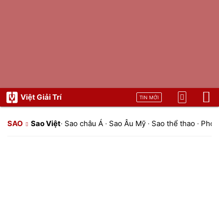
Việt Giải Trí
TIN MỚI
SAO
Sao Việt
·
Sao châu Á
·
Sao Âu Mỹ
·
Sao thể thao
·
Phon