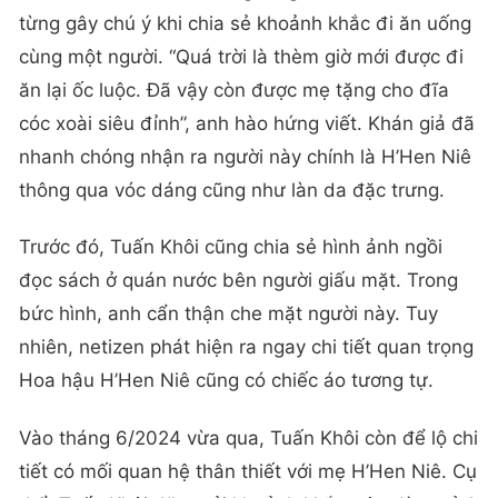
từng gây chú ý khi chia sẻ khoảnh khắc đi ăn uống
cùng một người. “Quá trời là thèm giờ mới được đi
ăn lại ốc luộc. Đã vậy còn được mẹ tặng cho đĩa
cóc xoài siêu đỉnh”, anh hào hứng viết. Khán giả đã
nhanh chóng nhận ra người này chính là H’Hen Niê
thông qua vóc dáng cũng như làn da đặc trưng.
Trước đó, Tuấn Khôi cũng chia sẻ hình ảnh ngồi
đọc sách ở quán nước bên người giấu mặt. Trong
bức hình, anh cẩn thận che mặt người này. Tuy
nhiên, netizen phát hiện ra ngay chi tiết quan trọng
Hoa hậu H’Hen Niê cũng có chiếc áo tương tự.
Vào tháng 6/2024 vừa qua, Tuấn Khôi còn để lộ chi
tiết có mối quan hệ thân thiết với mẹ H’Hen Niê. Cụ