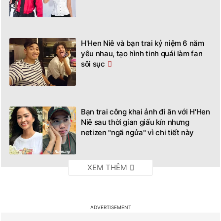
Sau loạt hint rõ mồn một, bạn trai
H'Hen Niê lần đầu công khai nói lời
yêu
Bạn trai nhiếp ảnh để lộ "hint" sắp kết
hôn với Hoa hậu H'Hen Niê
H'Hen Niê và bạn trai kỷ niệm 6 năm
yêu nhau, tạo hình tinh quái làm fan
sôi sục
Bạn trai công khai ảnh đi ăn với H'Hen
Niê sau thời gian giấu kín nhưng