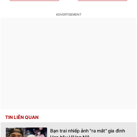
Bạn trai hoa hậu H'Hen Niê - nhiếp
ảnh gia Tuấn Khôi - mới chia sẻ hình ảnh kỷ...
Bạn thấy bài viết này có hữu ích không?
Có
Không