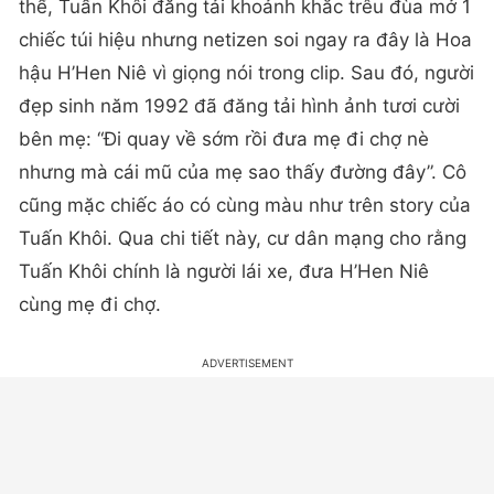
thể, Tuấn Khôi đăng tải khoảnh khắc trêu đùa mở 1
chiếc túi hiệu nhưng netizen soi ngay ra đây là Hoa
hậu H’Hen Niê vì giọng nói trong clip. Sau đó, người
đẹp sinh năm 1992 đã đăng tải hình ảnh tươi cười
bên mẹ: “Đi quay về sớm rồi đưa mẹ đi chợ nè
nhưng mà cái mũ của mẹ sao thấy đường đây”. Cô
cũng mặc chiếc áo có cùng màu như trên story của
Tuấn Khôi. Qua chi tiết này, cư dân mạng cho rằng
Tuấn Khôi chính là người lái xe, đưa H’Hen Niê
cùng mẹ đi chợ.