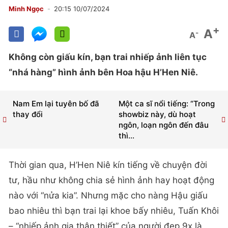
Minh Ngọc
20:15 10/07/2024
+
A
-
A
Không còn giấu kín, bạn trai nhiếp ảnh liên tục
“nhá hàng” hình ảnh bên Hoa hậu H’Hen Niê.
Nam Em lại tuyên bố đã
Một ca sĩ nổi tiếng: “Trong
thay đổi
showbiz này, dù hoạt
ngôn, loạn ngôn đến đâu
thì...
Thời gian qua, H’Hen Niê kín tiếng về chuyện đời
tư, hầu như không chia sẻ hình ảnh hay hoạt động
nào với “nửa kia”. Nhưng mặc cho nàng Hậu giấu
bao nhiêu thì bạn trai lại khoe bấy nhiêu, Tuấn Khôi
– “nhiếp ảnh gia thân thiết” của người đẹp 9x là