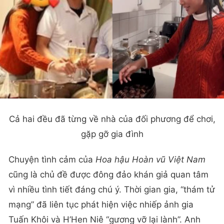
Cả hai đều đã từng về nhà của đối phương để chơi,
gặp gỡ gia đình
Chuyện tình cảm của
Hoa hậu Hoàn vũ Việt Nam
cũng là chủ đề được đông đảo khán giả quan tâm
vì nhiều tình tiết đáng chú ý. Thời gian gia, “thám tử
mạng” đã liên tục phát hiện việc nhiếp ảnh gia
Tuấn Khôi và H’Hen Niê “gương vỡ lại lành”. Anh