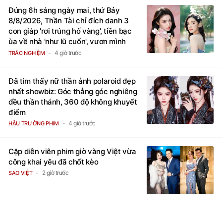
Đúng 6h sáng ngày mai, thứ Bảy
8/8/2026, Thần Tài chỉ đích danh 3
con giáp 'rơi trúng hố vàng', tiền bạc
ùa về nhà 'như lũ cuốn', vươn mình
thành đại gia trong phút chốc
4 giờ trước
TRẮC NGHIỆM
Đã tìm thấy nữ thần ảnh polaroid đẹp
nhất showbiz: Góc thẳng góc nghiêng
đều thần thánh, 360 độ không khuyết
điểm
4 giờ trước
HẬU TRƯỜNG PHIM
Cặp diễn viên phim giờ vàng Việt vừa
công khai yêu đã chốt kèo
2 giờ trước
SAO VIỆT