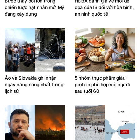
Bước thay đổi lớn trong
HĐBA đánh giá về mối đe
chiến lược hạt nhân mới Mỹ
dọa của IS đối với hòa bình,
đang xây dựng
an ninh quốc tế
Áo và Slovakia ghi nhận
5 nhóm thực phẩm giàu
ngày nắng nóng nhất trong
protein phù hợp với người
lịch sử
sau tuổi 60