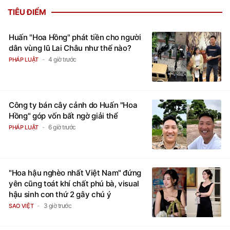
TIÊU ĐIỂM
Huấn "Hoa Hồng" phát tiền cho người
dân vùng lũ Lai Châu như thế nào?
4 giờ trước
PHÁP LUẬT
Công ty bán cây cảnh do Huấn "Hoa
Hồng" góp vốn bất ngờ giải thể
6 giờ trước
PHÁP LUẬT
"Hoa hậu nghèo nhất Việt Nam" đứng
yên cũng toát khí chất phú bà, visual
hậu sinh con thứ 2 gây chú ý
3 giờ trước
SAO VIỆT