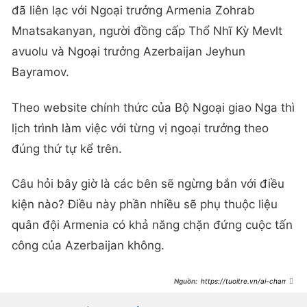
đã liên lạc với Ngoại trưởng Armenia Zohrab
Mnatsakanyan, người đồng cấp Thổ Nhĩ Kỳ Mevlt
avuolu và Ngoại trưởng Azerbaijan Jeyhun
Bayramov.
Theo website chính thức của Bộ Ngoại giao Nga thì
lịch trình làm việc với từng vị ngoại trưởng theo
đúng thứ tự kể trên.
Câu hỏi bây giờ là các bên sẽ ngừng bắn với điều
kiện nào? Điều này phần nhiều sẽ phụ thuộc liệu
quân đội Armenia có khả năng chặn đứng cuộc tấn
công của Azerbaijan không.
https://tuoitre.vn/ai-cham-
ngoi-cuoc-chien-tranh-moi-o-
kavkaz-20200928163311781.htm