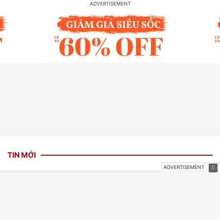
TIN MỚI
Iran cân nhắc cấm tàu của Mỹ, Israel
qua eo biển Hormuz
1 giờ trước