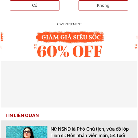
Có
Không
TIN LIÊN QUAN
Nữ NSND là Phó Chủ tịch, vừa đỗ lớp
Tiến sĩ: Hôn nhân viên mãn, 54 tuổi