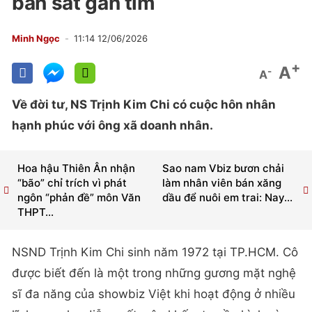
bắn sát gần tim
Minh Ngọc
11:14 12/06/2026
+
A
-
A
Về đời tư, NS Trịnh Kim Chi có cuộc hôn nhân
hạnh phúc với ông xã doanh nhân.
Hoa hậu Thiên Ân nhận
Sao nam Vbiz bươn chải
“bão” chỉ trích vì phát
làm nhân viên bán xăng
ngôn “phản đề” môn Văn
dầu để nuôi em trai: Nay...
THPT...
NSND Trịnh Kim Chi sinh năm 1972 tại TP.HCM. Cô
được biết đến là một trong những gương mặt nghệ
sĩ đa năng của showbiz Việt khi hoạt động ở nhiều