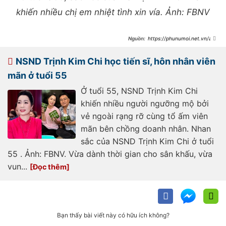
khiến nhiều chị em nhiệt tình xin vía. Ảnh: FBNV
https://phunumoi.net.vn/a-
hau-duy-nhat-lam-chu-tich-san-
khau-kich-u60-van-dep-dinh-tung-
gap-su-co-bi-dan-ban-sat-gan-tim-
NSND Trịnh Kim Chi học tiến sĩ, hôn nhân viên
d356870.html
mãn ở tuổi 55
Ở tuổi 55, NSND Trịnh Kim Chi
khiến nhiều người ngưỡng mộ bởi
vẻ ngoài rạng rỡ cùng tổ ấm viên
mãn bên chồng doanh nhân. Nhan
sắc của NSND Trịnh Kim Chi ở tuổi
55 . Ảnh: FBNV. Vừa dành thời gian cho sân khấu, vừa
vun...
Bạn thấy bài viết này có hữu ích không?