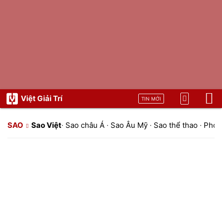
Việt Giải Trí
TIN MỚI
SAO
Sao Việt
·
Sao châu Á
·
Sao Âu Mỹ
·
Sao thể thao
·
Phon