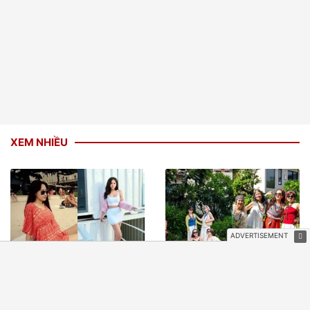
XEM NHIỀU
Loạt ảnh của Mai Phương
"Hội thiếu nữ U70" là những
Thuý tại Mỹ
mỹ nhân một thời của Nhà
hát Tuổi trẻ gây sốt