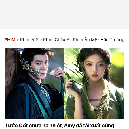
PHIM
Phim Việt
·
Phim Châu Á
·
Phim Âu Mỹ
·
Hậu Trường P
Tước Cốt chưa hạ nhiệt, Amy đã tái xuất cùng