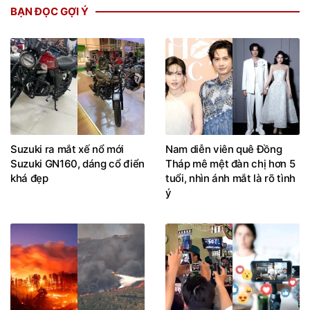
BẠN ĐỌC GỢI Ý
Suzuki ra mắt xế nổ mới
Nam diễn viên quê Đồng
Suzuki GN160, dáng cổ điển
Tháp mê mệt đàn chị hơn 5
khá đẹp
tuổi, nhìn ánh mắt là rõ tình
ý