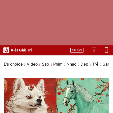
Việt Giải Trí
TIN MỚI
E’s choice
Video
Sao
Phim
Nhạc
Đẹp
Trẻ
Gam