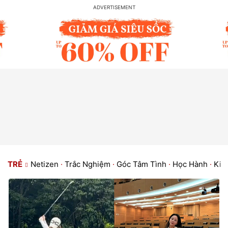
TRẺ
Netizen
·
Trắc Nghiệm
·
Góc Tâm Tình
·
Học Hành
·
Kiế