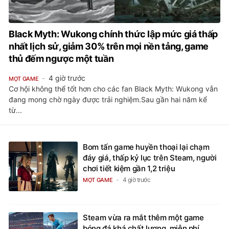
Black Myth: Wukong chính thức lập mức giá thấp
nhất lịch sử, giảm 30% trên mọi nền tảng, game
thủ đếm ngược một tuần
4 giờ trước
MỌT GAME
Cơ hội không thể tốt hơn cho các fan Black Myth: Wukong vẫn
đang mong chờ ngày được trải nghiệm.Sau gần hai năm kể
từ...
Bom tấn game huyền thoại lại chạm
đáy giá, thấp kỷ lục trên Steam, người
chơi tiết kiệm gần 1,2 triệu
4 giờ trước
MỌT GAME
Steam vừa ra mắt thêm một game
bóng đá khá chất lượng, miễn phí