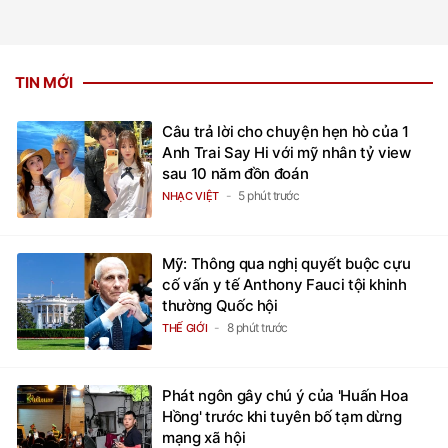
TIN MỚI
Câu trả lời cho chuyện hẹn hò của 1
Anh Trai Say Hi với mỹ nhân tỷ view
sau 10 năm đồn đoán
5 phút trước
NHẠC VIỆT
Mỹ: Thông qua nghị quyết buộc cựu
cố vấn y tế Anthony Fauci tội khinh
thường Quốc hội
8 phút trước
THẾ GIỚI
Phát ngôn gây chú ý của 'Huấn Hoa
Hồng' trước khi tuyên bố tạm dừng
mạng xã hội