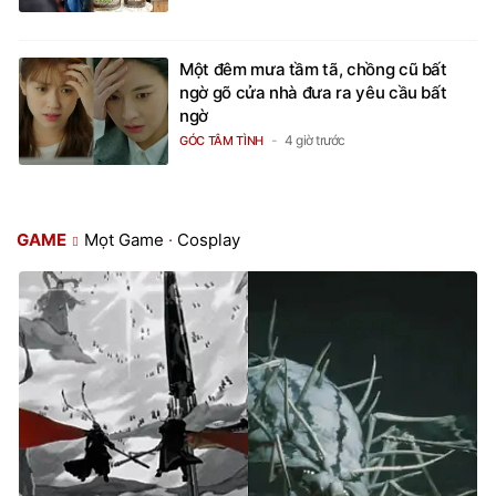
Một đêm mưa tầm tã, chồng cũ bất
ngờ gõ cửa nhà đưa ra yêu cầu bất
ngờ
4 giờ trước
GÓC TÂM TÌNH
GAME
Mọt Game
·
Cosplay