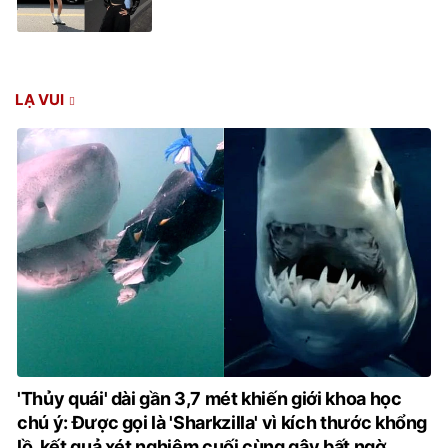
LẠ VUI
'Thủy quái' dài gần 3,7 mét khiến giới khoa học
chú ý: Được gọi là 'Sharkzilla' vì kích thước khổng
lồ, kết quả xét nghiệm cuối cùng gây bất ngờ