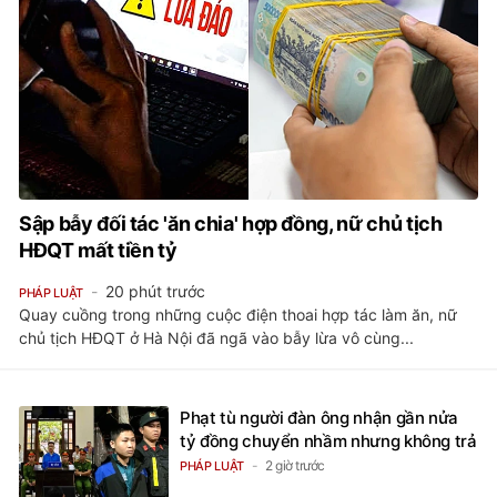
Sập bẫy đối tác 'ăn chia' hợp đồng, nữ chủ tịch
HĐQT mất tiền tỷ
20 phút trước
PHÁP LUẬT
Quay cuồng trong những cuộc điện thoai hợp tác làm ăn, nữ
chủ tịch HĐQT ở Hà Nội đã ngã vào bẫy lừa vô cùng...
Phạt tù người đàn ông nhận gần nửa
tỷ đồng chuyển nhầm nhưng không trả
2 giờ trước
PHÁP LUẬT