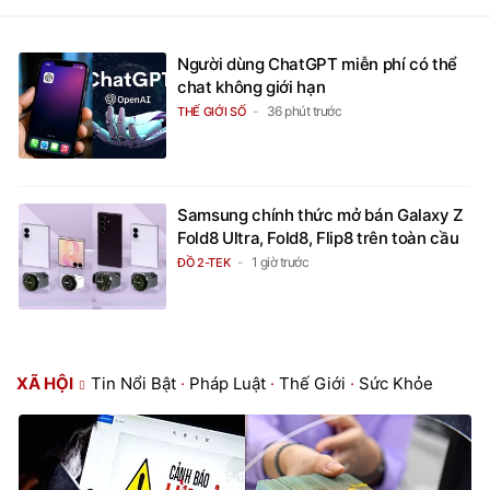
Người dùng ChatGPT miễn phí có thể
chat không giới hạn
36 phút trước
THẾ GIỚI SỐ
Samsung chính thức mở bán Galaxy Z
Fold8 Ultra, Fold8, Flip8 trên toàn cầu
1 giờ trước
ĐỒ 2-TEK
XÃ HỘI
Tin Nổi Bật
·
Pháp Luật
·
Thế Giới
·
Sức Khỏe