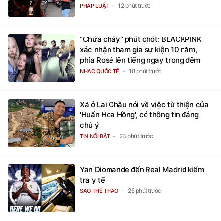
12 phút trước
PHÁP LUẬT
"Chữa cháy" phút chót: BLACKPINK
xác nhận tham gia sự kiện 10 năm,
phía Rosé lên tiếng ngay trong đêm
18 phút trước
NHẠC QUỐC TẾ
Xã ở Lai Châu nói về việc từ thiện của
'Huấn Hoa Hồng', có thông tin đáng
chú ý
23 phút trước
TIN NỔI BẬT
Yan Diomande đến Real Madrid kiểm
tra y tế
25 phút trước
SAO THỂ THAO