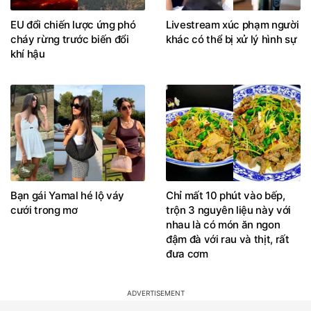
EU đổi chiến lược ứng phó
Livestream xúc phạm người
cháy rừng trước biến đổi
khác có thể bị xử lý hình sự
khí hậu
Bạn gái Yamal hé lộ váy
Chỉ mất 10 phút vào bếp,
cưới trong mơ
trộn 3 nguyên liệu này với
nhau là có món ăn ngon
đậm đà với rau và thịt, rất
đưa cơm