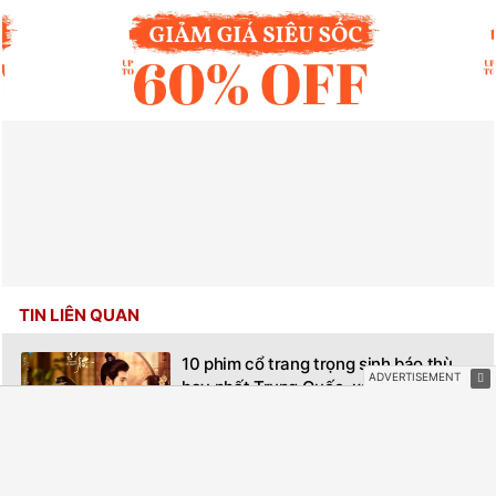
TIN LIÊN QUAN
10 phim cổ trang trọng sinh báo thù
hay nhất Trung Quốc, xem rồi mới
hiểu vì sao ai cũng mê