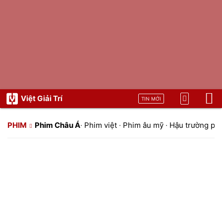
Việt Giải Trí
TIN MỚI
PHIM
Phim Châu Á
·
Phim việt
·
Phim âu mỹ
·
Hậu trường ph