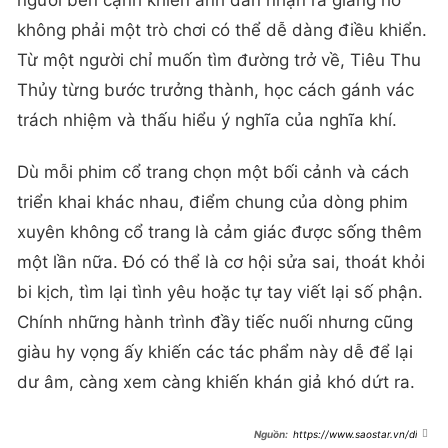
người bên cạnh khiến anh dần nhận ra giang hồ
không phải một trò chơi có thể dễ dàng điều khiển.
Từ một người chỉ muốn tìm đường trở về, Tiêu Thu
Thủy từng bước trưởng thành, học cách gánh vác
trách nhiệm và thấu hiểu ý nghĩa của nghĩa khí.
Dù mỗi phim cổ trang chọn một bối cảnh và cách
triển khai khác nhau, điểm chung của dòng phim
xuyên không cổ trang là cảm giác được sống thêm
một lần nữa. Đó có thể là cơ hội sửa sai, thoát khỏi
bi kịch, tìm lại tình yêu hoặc tự tay viết lại số phận.
Chính những hành trình đầy tiếc nuối nhưng cũng
giàu hy vọng ấy khiến các tác phẩm này dễ để lại
dư âm, càng xem càng khiến khán giả khó dứt ra.
https://www.saostar.vn/dien
-anh/8-phim-co-trang-xuyen-