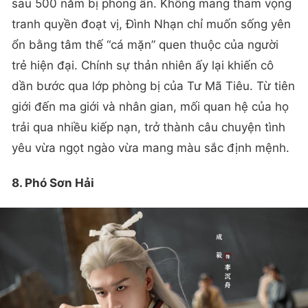
sau 500 năm bị phong ấn. Không mang tham vọng
tranh quyền đoạt vị, Đình Nhạn chỉ muốn sống yên
ổn bằng tâm thế “cá mặn” quen thuộc của người
trẻ hiện đại. Chính sự thản nhiên ấy lại khiến cô
dần bước qua lớp phòng bị của Tư Mã Tiêu. Từ tiên
giới đến ma giới và nhân gian, mối quan hệ của họ
trải qua nhiều kiếp nạn, trở thành câu chuyện tình
yêu vừa ngọt ngào vừa mang màu sắc định mệnh.
8. Phó Sơn Hải