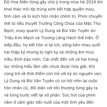
Độ Hoa Niên từng gây chú ý trong mùa hè 2024 khi
khai thác mô-típ trùng sinh kết hợp quyền mưu,
tình cảm và bi kịch hôn nhân chính trị. Phim chuyển
thể từ tiểu thuyết Trưởng Công Chúa của Mặc Thư
Bạch, xoay quanh Lý Dung và Bùi Văn Tuyên do
Triệu Kim Mạch và Trương Lăng Hách thể hiện. Ở
kiếp đầu, họ kết hôn vì lợi ích, sống bên nhau suốt
hai thập kỷ nhưng bị nghi kỵ và những âm mưu
triều đình bào mòn. Cái chết đến với cả hai trong
lúc những hiểu lầm vẫn chưa được hóa giải. Khi
cùng trở về thời điểm còn trẻ với ký ức nguyên vẹn,
Lý Dung và Bùi Văn Tuyên có cơ hội nhìn lại cuộc
hôn nhân cũ, đối diện với tổn thương từng gây ra
và từng bước viết lại số phận. Sức hút của phim
nằm ở cảm giác tiếc nuối của một tình yêu đến