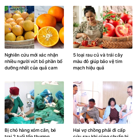
Nghiên cứu mới xác nhận
5 loại rau củ và trái cây
nhiều người vứt bỏ phần bổ
màu đỏ giúp bảo vệ tim
dưỡng nhất của quả cam
mạch hiệu quả
Bị chó hàng xóm cắn, bé
Hai vợ chồng phải đi cấp
trai 2 tuổi tổn thương
cứu sau khi cùng chuẩn bị