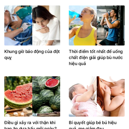
Khung giờ báo động của đột
Thời điểm tốt nhất để uống
quỵ
chất điện giải giúp bù nước
hiệu quả
Điều gì xảy ra với thận khi
Bí quyết giúp bé bú hiệu
bạn ăn dưa hấu mỗi ngày?
quả, mẹ giảm đau