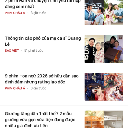
7 phim Hàn về chuyện tình yêu tái hợp
đáng xem nhất
3 giờ trước
PHIM CHÂU Á
Thông tin cáo phó của mẹ ca sĩ Quang
Lê
51 phút trước
SAO VIỆT
9 phim Hoa ngữ 2026 sở hữu dàn sao
đình đám nhưng rating lao dốc
3 giờ trước
PHIM CHÂU Á
Giường tầng dần 'thất thế'? 2 mẫu
giường vừa gọn vừa tiện đang được
nhiều gia đình ưu tiên