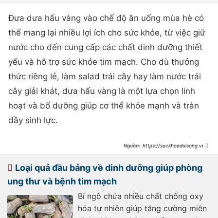
Đưa dưa hấu vàng vào chế độ ăn uống mùa hè có
thể mang lại nhiều lợi ích cho sức khỏe, từ việc giữ
nước cho đến cung cấp các chất dinh dưỡng thiết
yếu và hỗ trợ sức khỏe tim mạch. Cho dù thưởng
thức riêng lẻ, làm salad trái cây hay làm nước trái
cây giải khát, dưa hấu vàng là một lựa chọn linh
hoạt và bổ dưỡng giúp cơ thể khỏe mạnh và tràn
đầy sinh lực.
https://suckhoedoisong.vn/8
-loi-ich-suc-khoe-khi-an-dua-hau-
vang-vao-mua-he-
169240715193717379.htm
Loại quả đầu bảng về dinh dưỡng giúp phòng
ung thư và bệnh tim mạch
Bí ngô chứa nhiều chất chống oxy
hóa tự nhiên giúp tăng cường miễn