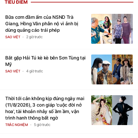
TIÊU ĐIỂM
Bữa cơm đầm ấm của NSND Trà
Giang, Hồng Vân phẫn nộ vì ảnh bị
dùng quảng cáo trái phép
2 giờ trước
SAO VIỆT
Bắt gặp Hải Tú kè kè bên Sơn Tùng tại
Mỹ
4 giờ trước
SAO VIỆT
Thời tới cản không kịp đúng ngày mai
(11/8/2026), 3 con giáp 'cuộc đời nở
hoa', tài khoản nhảy số ầm ầm, vận
trình hanh thông bất ngờ
5 giờ trước
TRẮC NGHIỆM