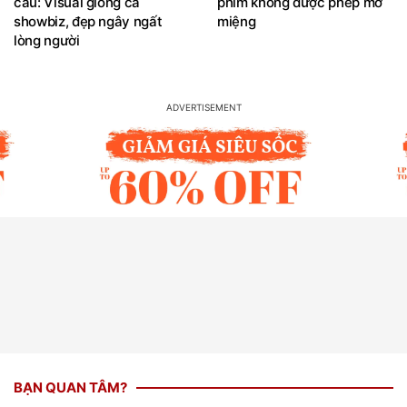
cầu: Visual giống cả
phim không được phép mở
showbiz, đẹp ngây ngất
miệng
lòng người
BẠN QUAN TÂM?