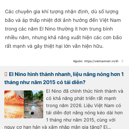
Các chuyên gia khí tượng nhận định, dù số lượng
bão và áp thấp nhiệt đới ảnh hưởng đến Việt Nam
trong các năm El Nino thường ít hơn trung bình
nhiều năm, nhưng khả năng xuất hiện các cơn bão
rất mạnh và gây thiệt hại lớn vẫn hiện hữu.
https://vietnamnet.vn/6-
thang-cuoi-nam-nang-nong-gay-
gat-hon-mua-bao-bien-dong-manh-
2523994.html
El Nino hình thành nhanh, liệu nắng nóng hơn 1
tháng như năm 2015 có tái diễn?
El Nino đã chính thức hình thành và
có khả năng phát triển rất mạnh
trong năm 2026. Liệu Việt Nam có
tái diễn đợt nắng nóng kéo dài hơn
1 tháng như năm 2015, cùng với
nguy cơ hạn hán và xâm nhập mặn gia tăng? El...