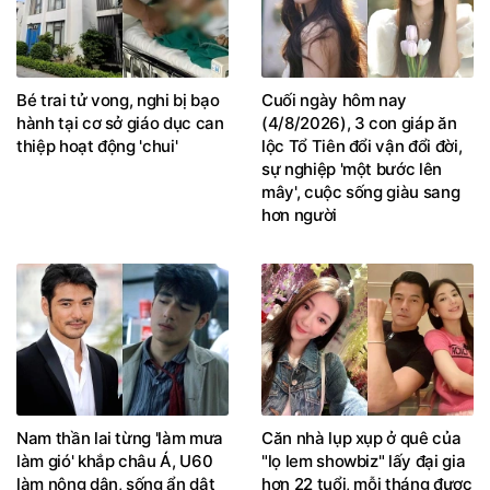
Bé trai tử vong, nghi bị bạo
Cuối ngày hôm nay
hành tại cơ sở giáo dục can
(4/8/2026), 3 con giáp ăn
thiệp hoạt động 'chui'
lộc Tổ Tiên đổi vận đổi đời,
sự nghiệp 'một bước lên
mây', cuộc sống giàu sang
hơn người
Nam thần lai từng 'làm mưa
Căn nhà lụp xụp ở quê của
làm gió' khắp châu Á, U60
"lọ lem showbiz" lấy đại gia
làm nông dân, sống ẩn dật
hơn 22 tuổi, mỗi tháng được