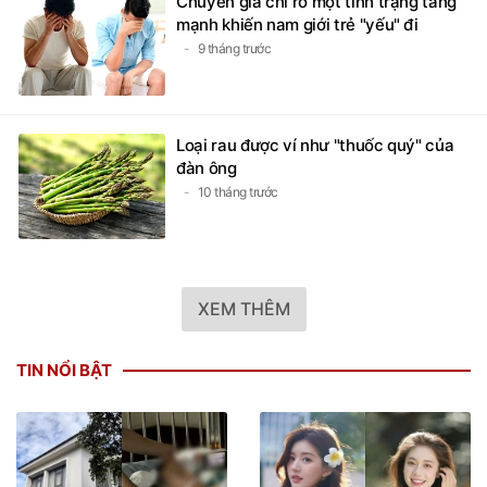
Chuyên gia chỉ rõ một tình trạng tăng
mạnh khiến nam giới trẻ "yếu" đi
9 tháng trước
Loại rau được ví như "thuốc quý" của
đàn ông
10 tháng trước
XEM THÊM
TIN NỔI BẬT