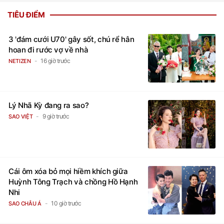
TIÊU ĐIỂM
3 'đám cưới U70' gây sốt, chú rể hân
hoan đi rước vợ về nhà
16 giờ trước
NETIZEN
Lý Nhã Kỳ đang ra sao?
9 giờ trước
SAO VIỆT
Cái ôm xóa bỏ mọi hiềm khích giữa
Huỳnh Tông Trạch và chồng Hồ Hạnh
Nhi
10 giờ trước
SAO CHÂU Á