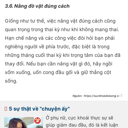
3.6. Nâng đồ vật đúng cách
Giống như tư thế, việc nâng vật đúng cách cũng
quan trọng trong thai kỳ như khi không mang thai.
Hạn chế nâng và các công việc đòi hỏi bạn phải
nghiêng người về phía trước, đặc biệt là trong
những tháng cuối thai kỳ khi trọng tâm của bạn đã
thay đổi. Nếu bạn cần nâng vật gì đó, hãy ngồi
xổm xuống, uốn cong đầu gối và giữ thẳng cột
sống.
https://suckhoedoisong.vn/6
-meo-an-toan-giup-giam-dau-lung-
khi-mang-thai-
169250701101655131.htm
5 sự thật về "chuyện ấy"
Ở phụ nữ, cực khoái thực sự sẽ
giúp giảm đau đầu, đó là kết luận