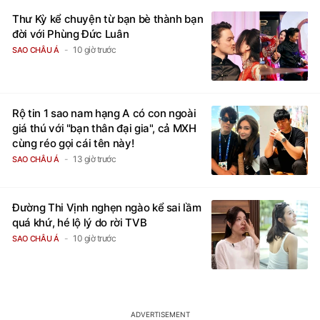
Thư Kỳ kể chuyện từ bạn bè thành bạn
đời với Phùng Đức Luân
10 giờ trước
SAO CHÂU Á
Rộ tin 1 sao nam hạng A có con ngoài
giá thú với "bạn thân đại gia", cả MXH
cùng réo gọi cái tên này!
13 giờ trước
SAO CHÂU Á
Đường Thi Vịnh nghẹn ngào kể sai lầm
quá khứ, hé lộ lý do rời TVB
10 giờ trước
SAO CHÂU Á