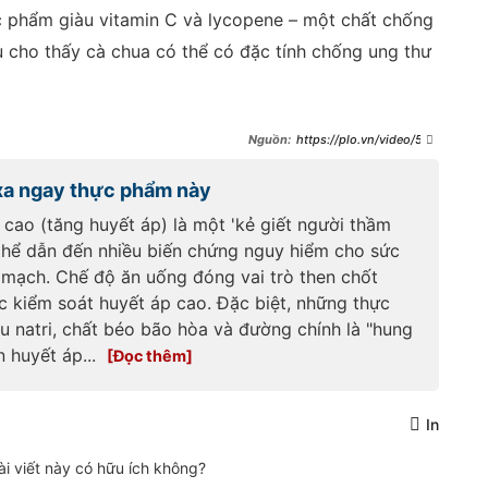
ực phẩm giàu vitamin C và lycopene – một chất chống
 cho thấy cà chua có thể có đặc tính chống ung thư
https://plo.vn/video/5-
thuc-pham-dong-hop-giup-
giam-nguy-co-ung-thu-dai-
 xa ngay thực phẩm này
trang-post856172.html
 cao (tăng huyết áp) là một 'kẻ giết người thầm
 thể dẫn đến nhiều biến chứng nguy hiểm cho sức
 mạch. Chế độ ăn uống đóng vai trò then chốt
ệc kiểm soát huyết áp cao. Đặc biệt, những thực
u natri, chất béo bão hòa và đường chính là "hung
n huyết áp...
In
ài viết này có hữu ích không?