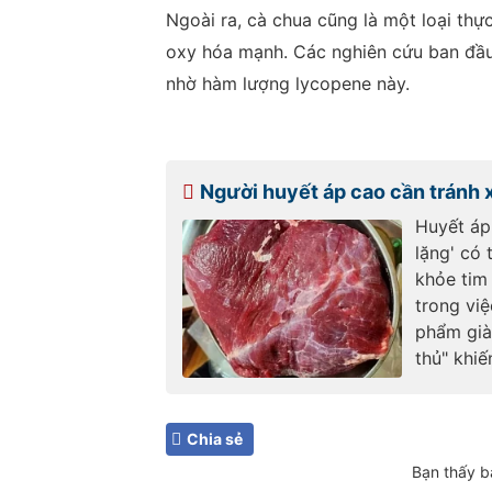
Ngoài ra, cà chua cũng là một loại th
oxy hóa mạnh. Các nghiên cứu ban đầu
nhờ hàm lượng lycopene này.
Người huyết áp cao cần tránh
Huyết áp
lặng' có
khỏe tim
trong vi
phẩm già
thủ" khiế
Chia sẻ
Bạn thấy b