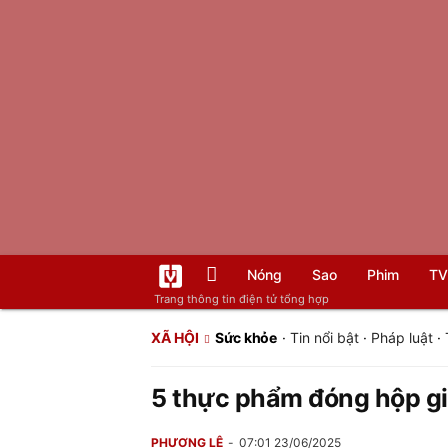
Nóng
Sao
Phim
TV
Trang thông tin điện tử tổng hợp
XÃ HỘI
Sức khỏe
·
Tin nổi bật
·
Pháp luật
·
5 thực phẩm đóng hộp gi
PHƯƠNG LÊ
07:01 23/06/2025