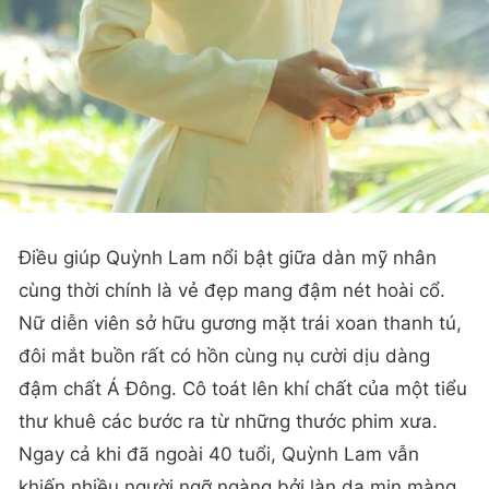
Điều giúp Quỳnh Lam nổi bật giữa dàn mỹ nhân
cùng thời chính là vẻ đẹp mang đậm nét hoài cổ.
Nữ diễn viên sở hữu gương mặt trái xoan thanh tú,
đôi mắt buồn rất có hồn cùng nụ cười dịu dàng
đậm chất Á Đông. Cô toát lên khí chất của một tiểu
thư khuê các bước ra từ những thước phim xưa.
Ngay cả khi đã ngoài 40 tuổi, Quỳnh Lam vẫn
khiến nhiều người ngỡ ngàng bởi làn da mịn màng,