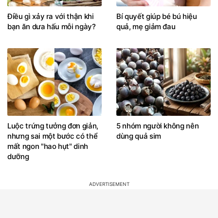
Điều gì xảy ra với thận khi
Bí quyết giúp bé bú hiệu
bạn ăn dưa hấu mỗi ngày?
quả, mẹ giảm đau
Luộc trứng tưởng đơn giản,
5 nhóm người không nên
nhưng sai một bước có thể
dùng quả sim
mất ngon "hao hụt" dinh
dưỡng