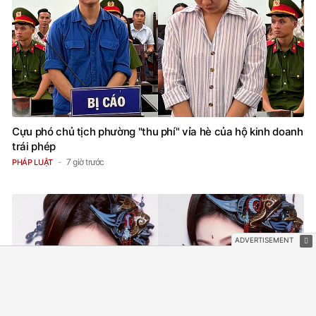
Cựu phó chủ tịch phường "thu phí" vỉa hè của hộ kinh doanh
trái phép
7 giờ trước
PHÁP LUẬT