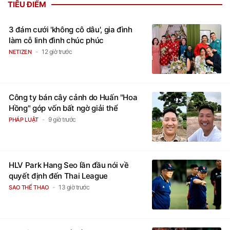
TIÊU ĐIỂM
3 đám cưới 'không cô dâu', gia đình
làm cỗ linh đình chúc phúc
12 giờ trước
NETIZEN
Công ty bán cây cảnh do Huấn "Hoa
Hồng" góp vốn bất ngờ giải thể
9 giờ trước
PHÁP LUẬT
HLV Park Hang Seo lần đầu nói về
quyết định đến Thai League
13 giờ trước
SAO THỂ THAO