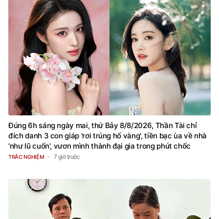
Đúng 6h sáng ngày mai, thứ Bảy 8/8/2026, Thần Tài chỉ
đích danh 3 con giáp 'rơi trúng hố vàng', tiền bạc ùa về nhà
'như lũ cuốn', vươn mình thành đại gia trong phút chốc
7 giờ trước
TRẮC NGHIỆM