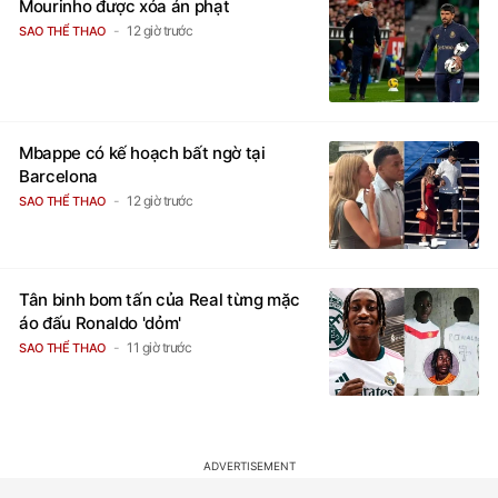
Mourinho được xóa án phạt
12 giờ trước
SAO THỂ THAO
Mbappe có kế hoạch bất ngờ tại
Barcelona
12 giờ trước
SAO THỂ THAO
Tân binh bom tấn của Real từng mặc
áo đấu Ronaldo 'dỏm'
11 giờ trước
SAO THỂ THAO