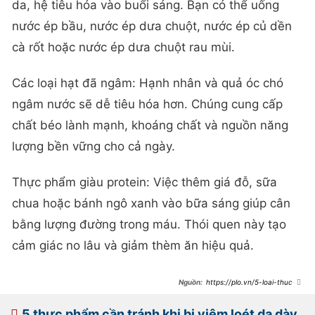
da, hệ tiêu hóa vào buổi sáng. Bạn có thể uống
nước ép bầu, nước ép dưa chuột, nước ép củ dền
cà rốt hoặc nước ép dưa chuột rau mùi.
Các loại hạt đã ngâm: Hạnh nhân và quả óc chó
ngâm nước sẽ dễ tiêu hóa hơn. Chúng cung cấp
chất béo lành mạnh, khoáng chất và nguồn năng
lượng bền vững cho cả ngày.
Thực phẩm giàu protein: Việc thêm giá đỗ, sữa
chua hoặc bánh ngô xanh vào bữa sáng giúp cân
bằng lượng đường trong máu. Thói quen này tạo
cảm giác no lâu và giảm thèm ăn hiệu quả.
https://plo.vn/5-loai-thuc-
pham-co-the-gay-hai-cho-duong-
ruot-khi-an-luc-bung-doi-
post910896.html
5 thực phẩm cần tránh khi bị viêm loét dạ dày