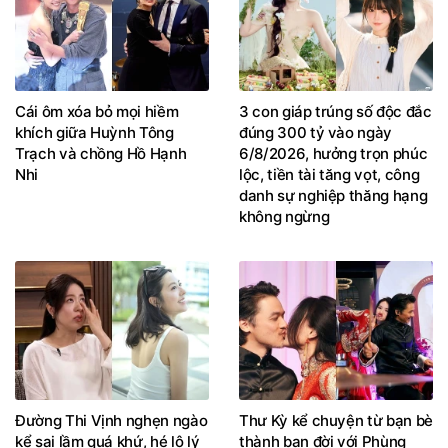
Cái ôm xóa bỏ mọi hiềm
3 con giáp trúng số độc đắc
khích giữa Huỳnh Tông
đúng 300 tỷ vào ngày
Trạch và chồng Hồ Hạnh
6/8/2026, hưởng trọn phúc
Nhi
lộc, tiền tài tăng vọt, công
danh sự nghiệp thăng hạng
không ngừng
Đường Thi Vịnh nghẹn ngào
Thư Kỳ kể chuyện từ bạn bè
kể sai lầm quá khứ, hé lộ lý
thành bạn đời với Phùng
do rời TVB
Đức Luân