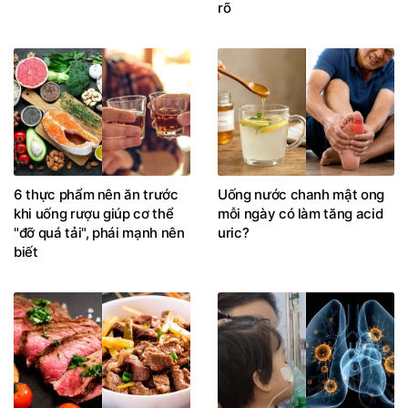
rõ
6 thực phẩm nên ăn trước
Uống nước chanh mật ong
khi uống rượu giúp cơ thể
mỗi ngày có làm tăng acid
"đỡ quá tải", phái mạnh nên
uric?
biết