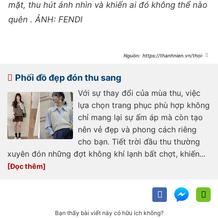
mặt, thu hút ánh nhìn và khiến ai đó không thể nào
quên . ẢNH: FENDI
https://thanhnien.vn/thoi-
trang-tre/5-gam-mau-am-ap-lam-
noi-bat-phong-cach-mua-thu-
185241011095657957.htm
Phối đồ đẹp đón thu sang
Với sự thay đổi của mùa thu, việc
lựa chọn trang phục phù hợp không
chỉ mang lại sự ấm áp mà còn tạo
nên vẻ đẹp và phong cách riêng
cho bạn. Tiết trời đầu thu thường
xuyên đón những đợt không khí lạnh bất chợt, khiến...
Bạn thấy bài viết này có hữu ích không?