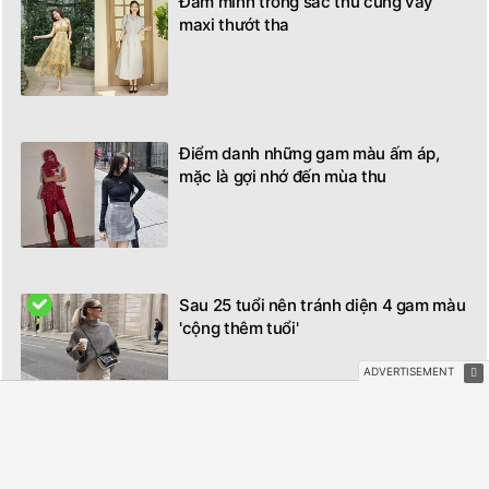
Đắm mình trong sắc thu cùng váy
maxi thướt tha
Điểm danh những gam màu ấm áp,
mặc là gợi nhớ đến mùa thu
Sau 25 tuổi nên tránh diện 4 gam màu
'cộng thêm tuổi'
Mũ beanies đã trở lại, đúng lúc cho
thời tiết lạnh