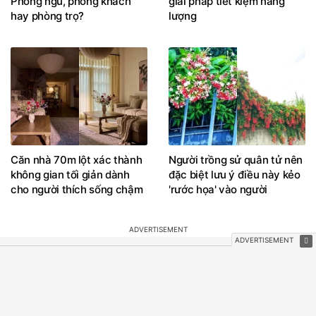
Cẩm nang chọn quạt điện
Biệt thự 1.800m gây ấn
theo từng không gian sống:
tượng với hồ nước và loạt
Phòng ngủ, phòng khách
giải pháp tiết kiệm năng
hay phòng trọ?
lượng
Căn nhà 70m lột xác thành
Người trồng sử quân tử nên
không gian tối giản dành
đặc biệt lưu ý điều này kẻo
cho người thích sống chậm
'rước họa' vào người