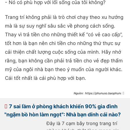
- Nó có phù hợp với lối sống của tôi không?
Trang trí không phải là trò chơi chạy theo xu hướng
mà là sự suy nghĩ sâu sắc về phong cách sống.
Thay vì trả tiền cho những thiết kế “có vẻ cao cấp”,
tốt hơn là bạn nên chi tiền cho những thứ thực sự
cải thiện chất lượng cuộc sống của mình. Hãy nhớ
rằng, bạn không cần phải trả tiền cho vẻ đẹp thẩm
mỹ của ngôi nhà bạn theo ý muốn của người khác.
Cái tốt nhất là cái phù hợp với bạn.
https://phunuso.baophunuth
udo.vn/5-do-dung-trong-co-ve-
huu-dung-nhung-thuc-chat-lai-lam-
toi-khoc-rong-vi-khong-he-thiet-
7 sai lầm ở phòng khách khiến 90% gia đình
thuc-193250321090314436.htm
"ngậm bồ hòn làm ngọt": Nhà bạn dính cái nào?
Đây là 7 cạm bẫy trong trang trí