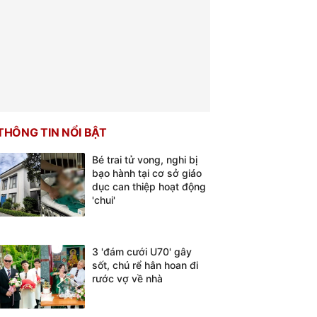
THÔNG TIN NỔI BẬT
Bé trai tử vong, nghi bị
bạo hành tại cơ sở giáo
dục can thiệp hoạt động
'chui'
3 'đám cưới U70' gây
sốt, chú rể hân hoan đi
rước vợ về nhà