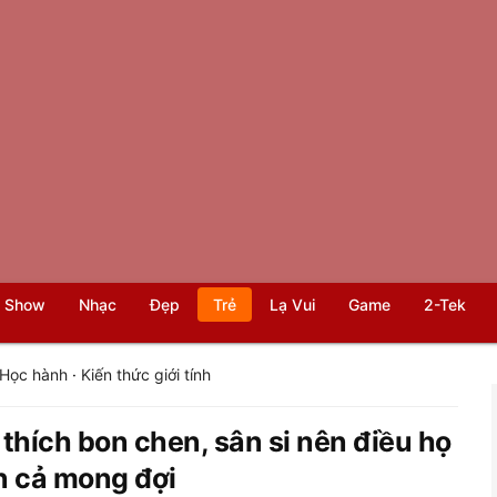
 Show
Nhạc
Đẹp
Trẻ
Lạ Vui
Game
2-Tek
Học hành
·
Kiến thức giới tính
hích bon chen, sân si nên điều họ
n cả mong đợi