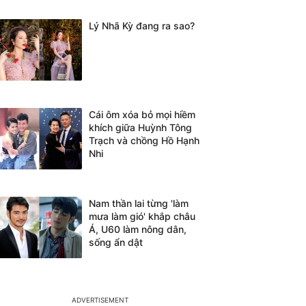
Lý Nhã Kỳ đang ra sao?
Cái ôm xóa bỏ mọi hiềm
khích giữa Huỳnh Tông
Trạch và chồng Hồ Hạnh
Nhi
Nam thần lai từng 'làm
mưa làm gió' khắp châu
Á, U60 làm nông dân,
sống ẩn dật