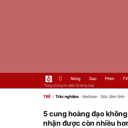
Nóng
Sao
Phim
TV
Trang thông tin điện tử tổng hợp
TRẺ
Trắc nghiệm
·
Netizen
·
Góc tâm tình
·
5 cung hoàng đạo không t
nhận được còn nhiều hơ