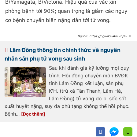
B/Yamagata, B/Victoria. Hiệu quả của vắc xin
phòng bệnh tới 90%; quan trọng là giảm các nguy
cơ bệnh chuyển biến nặng dẫn tới tử vong.
https://nguoiduatin.vn/4-
truong-hop-tu-vong-do-cum-a-
h1pdm-chuyen-gia-khuyen-cao-
nhu-the-nao-
Lâm Đồng thông tin chính thức về nguyên
204241126163626075.htm
nhân sản phụ tử vong sau sinh
Sau khi đánh giá kỹ lưỡng mọi quy
trình, Hội đồng chuyên môn BVĐK
tỉnh Lâm Đồng kết luận, sản phụ
K'H. (trú xã Tân Thanh, Lâm Hà,
Lâm Đồng) tử vong do bị sốc sốt
xuất huyết nặng, suy đa phủ tạng không thể hồi phục.
Bệnh...