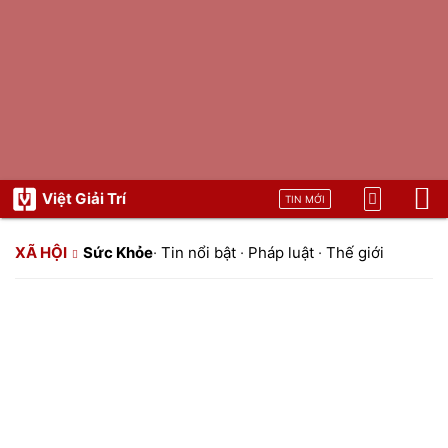
Việt Giải Trí
TIN MỚI
XÃ HỘI
Sức Khỏe
·
Tin nổi bật
·
Pháp luật
·
Thế giới