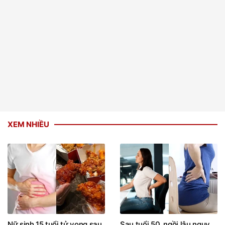
XEM NHIỀU
Nữ sinh 15 tuổi tử vong sau
Sau tuổi 50, ngồi lâu nguy