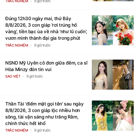
9 giờ trước
TRẮC NGHIỆM
Đúng 12h30 ngày mai, thứ Bảy
8/8/2026, 3 con giáp 'rơi trúng hố
vàng', tiền bạc ùa về nhà 'như lũ cuốn',
vươn mình thành đại gia trong phút
chốc
9 giờ trước
TRẮC NGHIỆM
NSND Mỹ Uyên cô đơn giữa đêm, ca sĩ
Hòa Minzy đón tin vui
9 giờ trước
SAO VIỆT
Thần Tài 'điểm mặt gọi tên' sau ngày
8/8/2026, 3 con giáp lộc nhiều hơn
sông, tài vận sáng như trăng Rằm,
chính thức hết khổ
9 giờ trước
TRẮC NGHIỆM