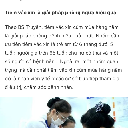
Tiêm vắc xin là giải pháp phòng ngừa hiệu quả
Theo BS Truyền, tiêm vắc xin cúm mùa hàng năm
là giải pháp phòng bệnh hiệu quả nhất. Nhóm cần
ưu tiên tiêm vắc xin là trẻ em từ 6 tháng dưới 5
tuổi; người già trên 65 tuổi; phụ nữ có thai và một
số người có bệnh nền… Ngoài ra, một nhóm quan
trọng mà cần phải tiêm vắc xin cúm mùa hàng năm
đó là nhân viên y tế ở các cơ sở trực tiếp tham gia
điều trị, chăm sóc bệnh nhân.