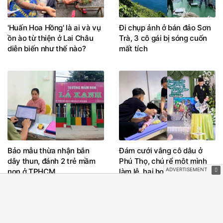
'Huấn Hoa Hồng' là ai và vụ
Đi chụp ảnh ở bán đảo Sơn
ồn ào từ thiện ở Lai Châu
Trà, 3 cô gái bị sóng cuốn
diễn biến như thế nào?
mất tích
Bảo mẫu thừa nhận bắn
Đám cưới vắng cô dâu ở
dây thun, đánh 2 trẻ mầm
Phú Thọ, chú rể một mình
non ở TPHCM
làm lễ, hai họ khóc vì
thương