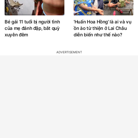
Bé gái 11 tuổi bị người tình
'Huấn Hoa Hồng' là ai và vụ
của mẹ đánh đập, bắt quỳ
ồn ào từ thiện ở Lai Châu
xuyên đêm
diễn biến như thế nào?