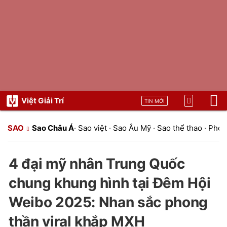
Việt Giải Trí
TIN MỚI
SAO
Sao Châu Á
·
Sao việt
·
Sao Âu Mỹ
·
Sao thể thao
·
Phon
4 đại mỹ nhân Trung Quốc
chung khung hình tại Đêm Hội
Weibo 2025: Nhan sắc phong
thần viral khắp MXH