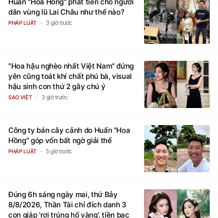
Huấn "Hoa Hồng" phát tiền cho người
dân vùng lũ Lai Châu như thế nào?
3 giờ trước
PHÁP LUẬT
"Hoa hậu nghèo nhất Việt Nam" đứng
yên cũng toát khí chất phú bà, visual
hậu sinh con thứ 2 gây chú ý
3 giờ trước
SAO VIỆT
Công ty bán cây cảnh do Huấn "Hoa
Hồng" góp vốn bất ngờ giải thể
5 giờ trước
PHÁP LUẬT
Đúng 6h sáng ngày mai, thứ Bảy
8/8/2026, Thần Tài chỉ đích danh 3
con giáp 'rơi trúng hố vàng', tiền bạc