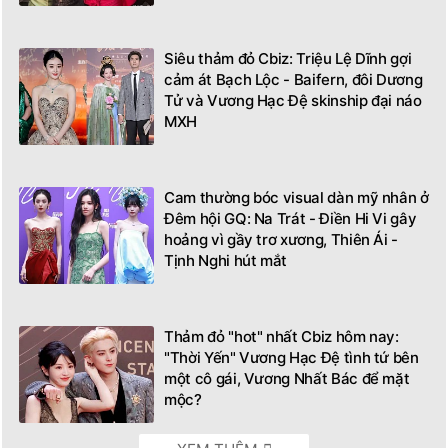
Siêu thảm đỏ Cbiz: Triệu Lệ Dĩnh gợi
cảm át Bạch Lộc - Baifern, đôi Dương
Tử và Vương Hạc Đệ skinship đại náo
MXH
Cam thường bóc visual dàn mỹ nhân ở
Đêm hội GQ: Na Trát - Điền Hi Vi gây
hoảng vì gầy trơ xương, Thiên Ái -
Tịnh Nghi hút mắt
Thảm đỏ "hot" nhất Cbiz hôm nay:
"Thời Yến" Vương Hạc Đệ tình tứ bên
một cô gái, Vương Nhất Bác để mặt
mộc?