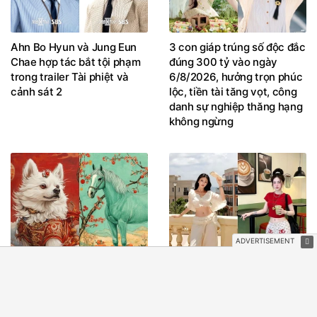
Ahn Bo Hyun và Jung Eun
3 con giáp trúng số độc đắc
Chae hợp tác bắt tội phạm
đúng 300 tỷ vào ngày
trong trailer Tài phiệt và
6/8/2026, hưởng trọn phúc
cảnh sát 2
lộc, tiền tài tăng vọt, công
danh sự nghiệp thăng hạng
không ngừng
Đúng hôm nay, thứ 6 ngày
Biến hóa mọi phong cách
7/8/2026, 3 con giáp vận
với áo crop top cá tính
vượng như 'cá chép hóa
Rồng', phúc khí tràn trề,