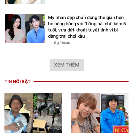
Mỹ nhân đẹp chấn động thế gian hẹn
hò nóng bỏng với "hồng hài nhi" kém 5
tuổi, vừa dứt khoát tuyệt tình vì bị
đàng trai chơi xấu
9 giờ trước
XEM THÊM
TIN NỔI BẬT