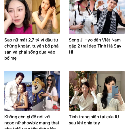
Sao nữ mất 2,7 tỷ vì đầu tư
Song Ji Hyo đến Việt Nam
chứng khoán, tuyên bố phá
gặp 2 trai đẹp Tinh Hà Say
sản và phải sống dựa vào
Hi
bố mẹ
Không còn gì để nói với
Tình trạng hiện tại của IU
ngọc nữ showbiz mang thai
sau khi chia tay
cho thiếu gia tập đoàn lớn