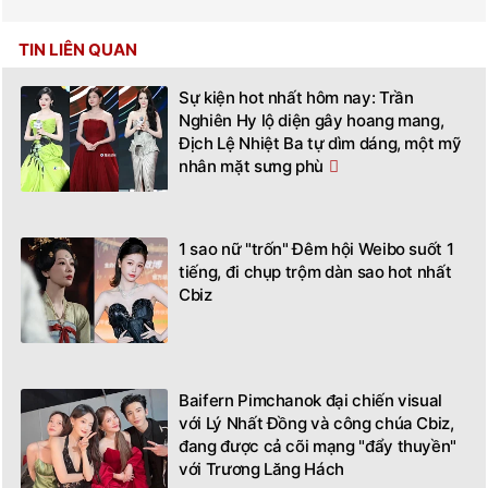
TIN LIÊN QUAN
Sự kiện hot nhất hôm nay: Trần
Nghiên Hy lộ diện gây hoang mang,
Địch Lệ Nhiệt Ba tự dìm dáng, một mỹ
nhân mặt sưng phù
1 sao nữ "trốn" Đêm hội Weibo suốt 1
tiếng, đi chụp trộm dàn sao hot nhất
Cbiz
Baifern Pimchanok đại chiến visual
với Lý Nhất Đồng và công chúa Cbiz,
đang được cả cõi mạng "đẩy thuyền"
với Trương Lăng Hách