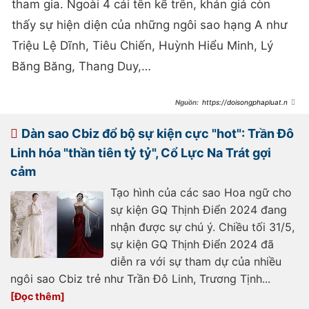
tham gia. Ngoài 4 cái tên kể trên, khán giả còn
thấy sự hiện diện của những ngôi sao hạng A như
Triệu Lệ Dĩnh, Tiêu Chiến, Huỳnh Hiểu Minh, Lý
Băng Băng, Thang Duy,…
https://doisongphapluat.ngu
oiduatin.vn/4-dai-my-nhan-trung-
quoc-chung-khung-hinh-tai-dem-
hoi-weibo-2025-nhan-sac-phong-
Dàn sao Cbiz đổ bộ sự kiện cực "hot": Trần Đô
than-viral-khap-mxh-a498690.html
Linh hóa "thần tiên tỷ tỷ", Cổ Lực Na Trát gợi
cảm
Tạo hình của các sao Hoa ngữ cho
sự kiện GQ Thịnh Điển 2024 đang
nhận được sự chú ý. Chiều tối 31/5,
sự kiện GQ Thịnh Điển 2024 đã
diễn ra với sự tham dự của nhiều
ngôi sao Cbiz trẻ như Trần Đô Linh, Trương Tịnh...