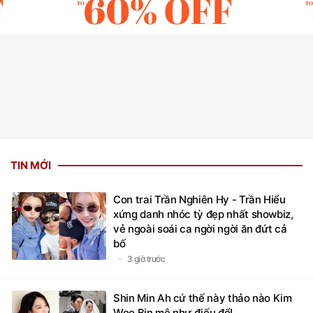
TIN MỚI
Con trai Trần Nghiên Hy - Trần Hiểu
xứng danh nhóc tỳ đẹp nhất showbiz,
vẻ ngoài soái ca ngời ngời ăn đứt cả
bố
3 giờ trước
Shin Min Ah cứ thế này thảo nào Kim
Woo Bin mê như điếu đổ!