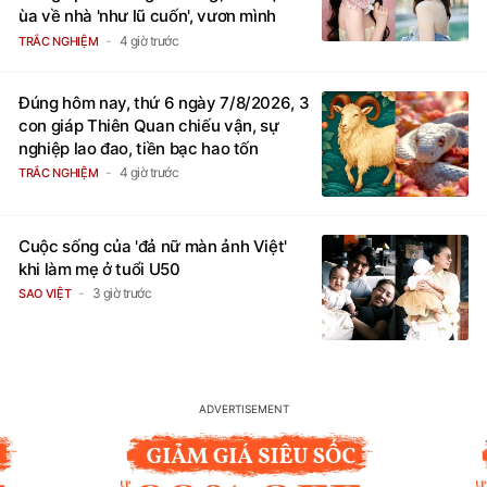
ùa về nhà 'như lũ cuốn', vươn mình
thành đại gia trong phút chốc
4 giờ trước
TRẮC NGHIỆM
Đúng hôm nay, thứ 6 ngày 7/8/2026, 3
con giáp Thiên Quan chiếu vận, sự
nghiệp lao đao, tiền bạc hao tốn
4 giờ trước
TRẮC NGHIỆM
Cuộc sống của 'đả nữ màn ảnh Việt'
khi làm mẹ ở tuổi U50
3 giờ trước
SAO VIỆT