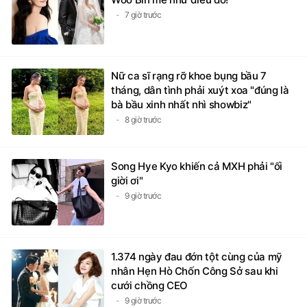
7 giờ trước
Nữ ca sĩ rạng rỡ khoe bụng bầu 7
tháng, dân tình phải xuýt xoa "đúng là
bà bầu xinh nhất nhì showbiz"
8 giờ trước
Song Hye Kyo khiến cả MXH phải "ối
giời ơi"
9 giờ trước
1.374 ngày đau đớn tột cùng của mỹ
nhân Hẹn Hò Chốn Công Sở sau khi
cưới chồng CEO
9 giờ trước