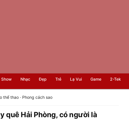
 Show
Nhạc
Đẹp
Trẻ
Lạ Vui
Game
2-Tek
o thể thao
·
Phong cách sao
ay quê Hải Phòng, có người là