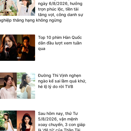
ngày 6/8/2026, hưởng
trọn phúc lộc, tiền tài
tăng vọt, công danh sự
nghiệp thăng hạng không ngừng
Top 10 phim Hàn Quốc
dẫn đầu lượt xem tuần
qua
Đường Thi Vịnh nghẹn
ngào kể sai lầm quá khứ,
hé lộ lý do rời TVB
Sau hôm nay, thứ Tư
5/8/2026, vận mệnh
xoay chuyển, 3 con giáp
là 'đệ tử' của Thần Tài,