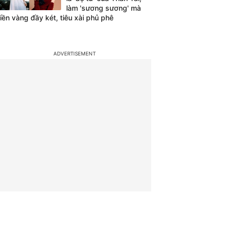
làm 'sương sương' mà
tiền vàng đầy két, tiêu xài phủ phê