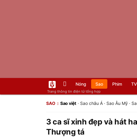
Nóng
Sao
Phim
TV
Trang thông tin điện tử tổng hợp
SAO
Sao việt
·
Sao châu Á
·
Sao Âu Mỹ
·
Sa
3 ca sĩ xinh đẹp và hát h
Thượng tá