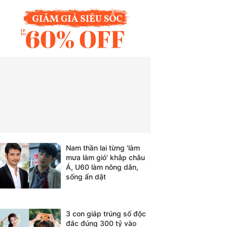
Nam thần lai từng 'làm
mưa làm gió' khắp châu
Á, U60 làm nông dân,
sống ẩn dật
3 con giáp trúng số độc
đắc đúng 300 tỷ vào