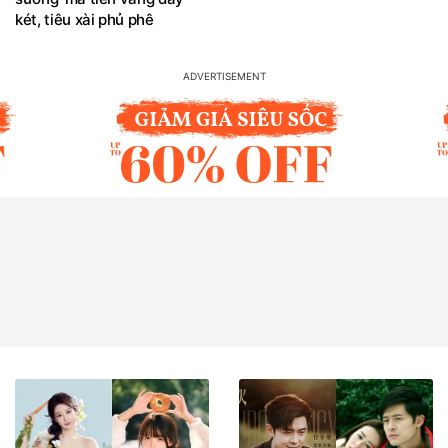
két, tiêu xài phủ phê