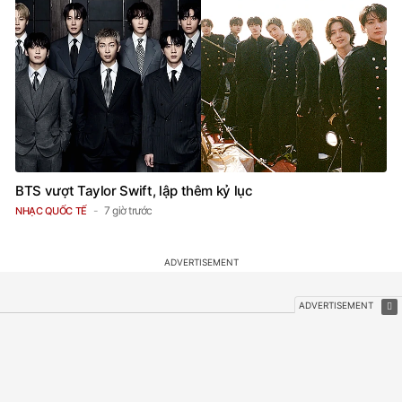
BTS vượt Taylor Swift, lập thêm kỷ lục
7 giờ trước
NHẠC QUỐC TẾ