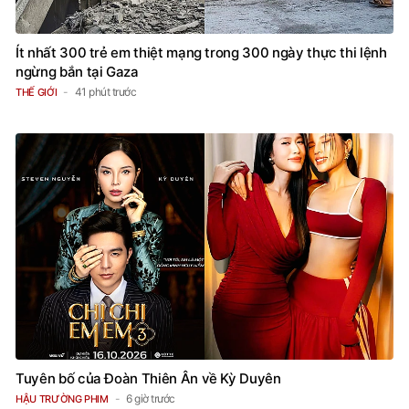
Ít nhất 300 trẻ em thiệt mạng trong 300 ngày thực thi lệnh
ngừng bắn tại Gaza
41 phút trước
THẾ GIỚI
Tuyên bố của Đoàn Thiên Ân về Kỳ Duyên
6 giờ trước
HẬU TRƯỜNG PHIM