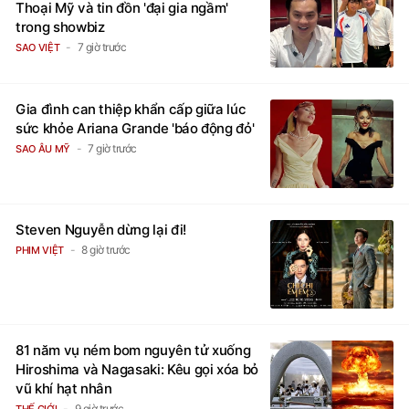
Thoại Mỹ và tin đồn 'đại gia ngầm'
trong showbiz
7 giờ trước
SAO VIỆT
Gia đình can thiệp khẩn cấp giữa lúc
sức khỏe Ariana Grande 'báo động đỏ'
7 giờ trước
SAO ÂU MỸ
Steven Nguyễn dừng lại đi!
8 giờ trước
PHIM VIỆT
81 năm vụ ném bom nguyên tử xuống
Hiroshima và Nagasaki: Kêu gọi xóa bỏ
vũ khí hạt nhân
9 giờ trước
THẾ GIỚI