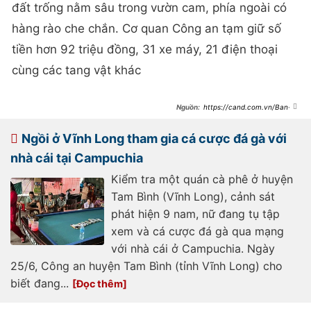
đất trống nằm sâu trong vườn cam, phía ngoài có
hàng rào che chắn. Cơ quan Công an tạm giữ số
tiền hơn 92 triệu đồng, 31 xe máy, 21 điện thoại
cùng các tang vật khác
https://cand.com.vn/Ban-
tin-113/24-con-bac-chui-vao-vuon-
cam-mo-do-da-ga-i756382/
Ngồi ở Vĩnh Long tham gia cá cược đá gà với
nhà cái tại Campuchia
Kiểm tra một quán cà phê ở huyện
Tam Bình (Vĩnh Long), cảnh sát
phát hiện 9 nam, nữ đang tụ tập
xem và cá cược đá gà qua mạng
với nhà cái ở Campuchia. Ngày
25/6, Công an huyện Tam Bình (tỉnh Vĩnh Long) cho
biết đang...