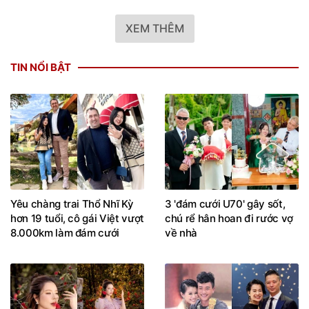
XEM THÊM
TIN NỔI BẬT
Yêu chàng trai Thổ Nhĩ Kỳ
3 'đám cưới U70' gây sốt,
hơn 19 tuổi, cô gái Việt vượt
chú rể hân hoan đi rước vợ
8.000km làm đám cưới
về nhà