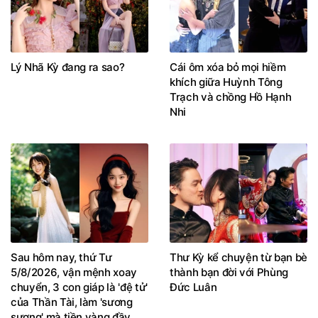
Lý Nhã Kỳ đang ra sao?
Cái ôm xóa bỏ mọi hiềm
khích giữa Huỳnh Tông
Trạch và chồng Hồ Hạnh
Nhi
Sau hôm nay, thứ Tư
Thư Kỳ kể chuyện từ bạn bè
5/8/2026, vận mệnh xoay
thành bạn đời với Phùng
chuyển, 3 con giáp là 'đệ tử'
Đức Luân
của Thần Tài, làm 'sương
sương' mà tiền vàng đầy