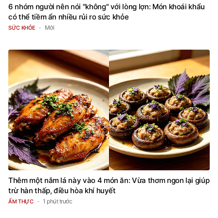
6 nhóm người nên nói "không" với lòng lợn: Món khoái khẩu
có thể tiềm ẩn nhiều rủi ro sức khỏe
Mới
SỨC KHỎE
Thêm một nắm lá này vào 4 món ăn: Vừa thơm ngon lại giúp
trừ hàn thấp, điều hòa khí huyết
1 phút trước
ẨM THỰC