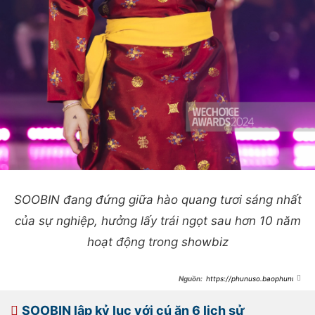
SOOBIN đang đứng giữa hào quang tươi sáng nhất
của sự nghiệp, hưởng lấy trái ngọt sau hơn 10 năm
hoạt động trong showbiz
https://phunuso.baophunuth
udo.vn/1-thap-ky-can-quet-
wechoice-awards-cua-hoang-tu-
soobin-193250114151639806.htm
SOOBIN lập kỷ lục với cú ăn 6 lịch sử