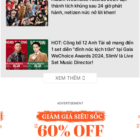
thành tích khủng sau 24 giờ phát
hành, netizen nức nở lời khen!
HOT: Công bố 12 Anh Tài sẽ mang đến
1 set diễn "đỉnh nóc kịch trần" tại Gala
WeChoice Awards 2024, SlimV là Live
Set Music Director!