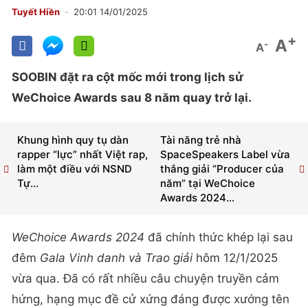
Tuyết Hiền
20:01 14/01/2025
+
A
-
A
SOOBIN đặt ra cột mốc mới trong lịch sử
WeChoice Awards sau 8 năm quay trở lại.
Khung hình quy tụ dàn
Tài năng trẻ nhà
rapper “lực” nhất Việt rap,
SpaceSpeakers Label vừa
làm một điều với NSND
thắng giải “Producer của
Tự...
năm” tại WeChoice
Awards 2024...
WeChoice Awards 2024
đã chính thức khép lại sau
đêm
Gala Vinh danh và Trao giải
hôm 12/1/2025
vừa qua. Đã có rất nhiều câu chuyện truyền cảm
hứng, hạng mục đề cử xứng đáng được xướng tên