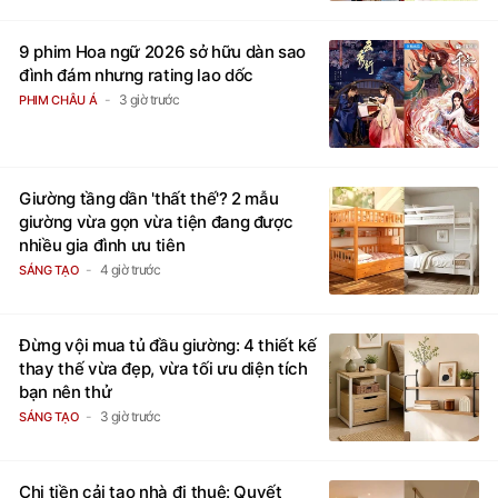
9 phim Hoa ngữ 2026 sở hữu dàn sao
đình đám nhưng rating lao dốc
3 giờ trước
PHIM CHÂU Á
Giường tầng dần 'thất thế'? 2 mẫu
giường vừa gọn vừa tiện đang được
nhiều gia đình ưu tiên
4 giờ trước
SÁNG TẠO
Đừng vội mua tủ đầu giường: 4 thiết kế
thay thế vừa đẹp, vừa tối ưu diện tích
bạn nên thử
3 giờ trước
SÁNG TẠO
Chi tiền cải tạo nhà đi thuê: Quyết