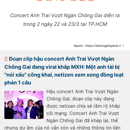
Concert Anh Trai Vượt Ngàn Chông Gai diễn ra
trong 2 ngày 22 và 23/3 tại TP.HCM
https://doisongphapluat.ngu
oiduatin.vn/sao-nam-vbiz-phai-deo-
binh-oxi-chay-show-nhin-day-tho-
quan-quanh-nguoi-ma-lo-lang-
Đoạn clip hậu concert Anh Trai Vượt Ngàn
a519276.html
Chông Gai đang viral khắp MXH: Một anh tài bị
"nói xấu" công khai, netizen xem xong đồng loạt
phán 1 câu
Hậu concert Anh Trai Vượt Ngàn
Chông Gai, đoạn clip này đang
được netizen chia sẻ rầm rộ khắp
cõi mạng. Concert Anh Trai Vượt
Ngàn Chông Gai đã khép lại, thế
nhưng dư âm của nó vẫn còn và những thông tin liên