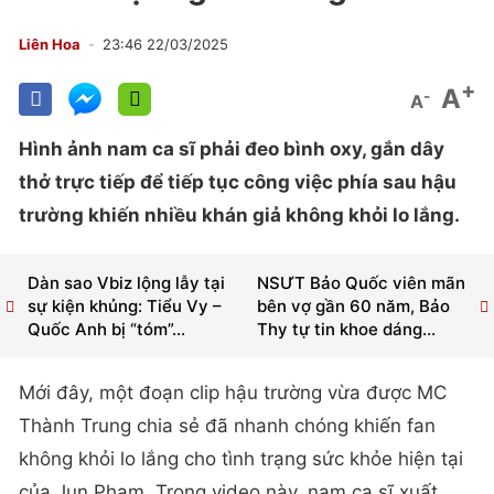
Liên Hoa
23:46 22/03/2025
+
A
-
A
Hình ảnh nam ca sĩ phải đeo bình oxy, gắn dây
thở trực tiếp để tiếp tục công việc phía sau hậu
trường khiến nhiều khán giả không khỏi lo lắng.
Dàn sao Vbiz lộng lẫy tại
NSƯT Bảo Quốc viên mãn
sự kiện khủng: Tiểu Vy –
bên vợ gần 60 năm, Bảo
Quốc Anh bị “tóm”...
Thy tự tin khoe dáng...
Mới đây, một đoạn clip hậu trường vừa được MC
Thành Trung chia sẻ đã nhanh chóng khiến fan
không khỏi lo lắng cho tình trạng sức khỏe hiện tại
của Jun Phạm. Trong video này, nam ca sĩ xuất