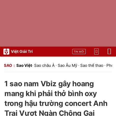
Việt Giải Trí
TIN MỚI
SAO
Sao Việt
·
Sao châu Á
·
Sao Âu Mỹ
·
Sao thể thao
·
Phon
1 sao nam Vbiz gây hoang
mang khi phải thở bình oxy
trong hậu trường concert Anh
Trai Vượt Ngàn Chông Gai