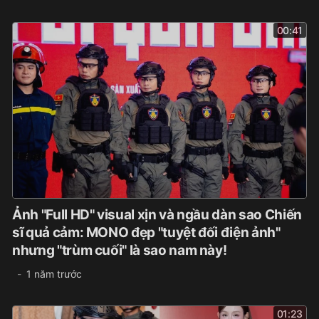
00:41
Ảnh "Full HD" visual xịn và ngầu dàn sao Chiến
sĩ quả cảm: MONO đẹp "tuyệt đối điện ảnh"
nhưng "trùm cuối" là sao nam này!
1 năm trước
01:23