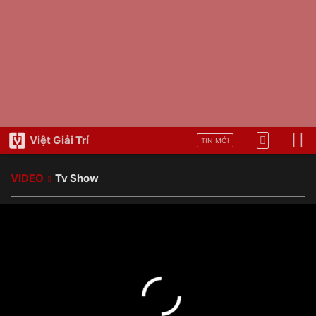
Việt Giải Trí
TIN MỚI
VIDEO
Tv Show